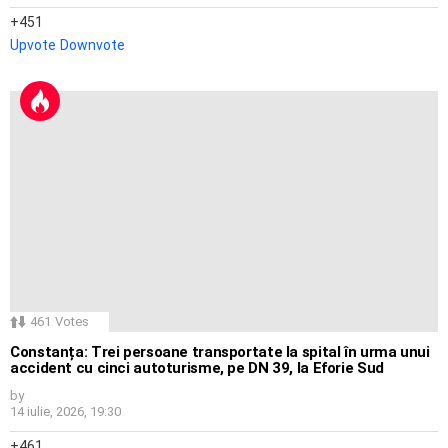
451
Upvote
Downvote
461
Votes
Constanța: Trei persoane transportate la spital în urma unui
accident cu cinci autoturisme, pe DN 39, la Eforie Sud
by
14 iulie, 2026, 19:30
461