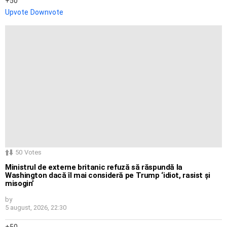
50
Upvote
Downvote
50
Votes
Ministrul de externe britanic refuză să răspundă la
Washington dacă îl mai consideră pe Trump ‘idiot, rasist și
misogin’
by
5 august, 2026, 22:30
50