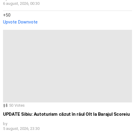
6 august, 2026, 00:30
50
Upvote
Downvote
50
Votes
UPDATE Sibiu: Autoturism căzut în râul Olt la Barajul Scoreiu
by
5 august, 2026, 23:30