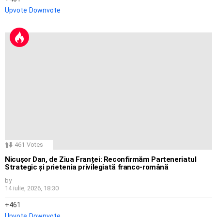
Upvote
Downvote
461
Votes
Nicușor Dan, de Ziua Franței: Reconfirmăm Parteneriatul
Strategic și prietenia privilegiată franco-română
by
14 iulie, 2026, 18:30
461
Upvote
Downvote