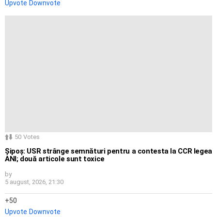
Upvote
Downvote
50
Votes
Șipoș: USR strânge semnături pentru a contesta la CCR legea
ANI; două articole sunt toxice
by
5 august, 2026, 21:30
50
Upvote
Downvote