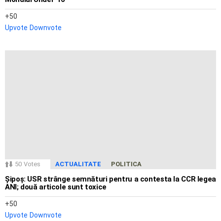
50
Upvote
Downvote
50
Votes
ACTUALITATE
POLITICA
Șipoș: USR strânge semnături pentru a contesta la CCR legea
ANI; două articole sunt toxice
50
Upvote
Downvote