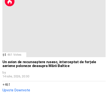
461
Votes
Un avion de recunoaștere rusesc, interceptat de forțele
aeriene poloneze deasupra Mării Baltice
by
14 iulie, 2026, 20:30
461
Upvote
Downvote