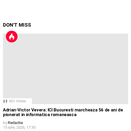
DON'T MISS
451
Votes
Adrian-Victor Vevera: ICI Bucuresti marcheaza 56 de ani de
pionerat in informatica romaneasca
by
Redactia
15 iulie, 2026, 17:30