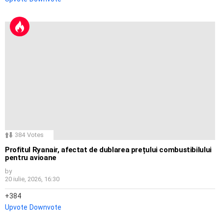
384
Votes
Profitul Ryanair, afectat de dublarea prețului combustibilului
pentru avioane
by
20 iulie, 2026, 16:30
384
Upvote
Downvote