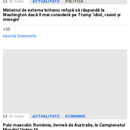
50
Votes
ACTUALITATE
POLITICA
Ministrul de externe britanic refuză să răspundă la
Washington dacă îl mai consideră pe Trump ‘idiot, rasist și
misogin’
50
Upvote
Downvote
50
Votes
ACTUALITATE
ECONOMIE
Polo masculin: România, învinsă de Australia, la Campionatul
Mondial Under-16