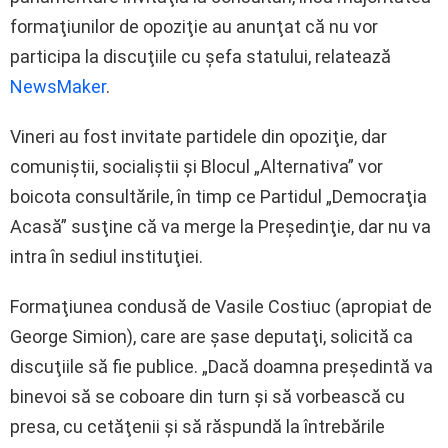
formaţiunilor de opoziţie au anunţat că nu vor
participa la discuţiile cu şefa statului, relatează
NewsMaker
.
Vineri au fost invitate partidele din opoziţie, dar
comuniştii, socialiştii şi Blocul „Alternativa” vor
boicota consultările, în timp ce Partidul „Democraţia
Acasă” susţine că va merge la Preşedinţie, dar nu va
intra în sediul instituţiei.
Formaţiunea condusă de Vasile Costiuc (apropiat de
George Simion), care are şase deputaţi, solicită ca
discuţiile să fie publice. „Dacă doamna preşedintă va
binevoi să se coboare din turn şi să vorbească cu
presa, cu cetăţenii şi să răspundă la întrebările