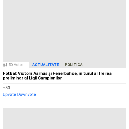
50
Votes
ACTUALITATE
POLITICA
Fotbal: Victorii Aarhus și Fenerbahce, în turul al treilea
preliminar al Ligii Campionilor
50
Upvote
Downvote