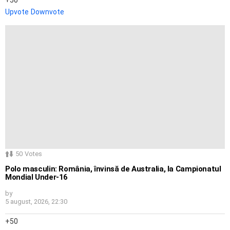
Upvote
Downvote
50
Votes
Polo masculin: România, învinsă de Australia, la Campionatul
Mondial Under-16
by
5 august, 2026, 22:30
50