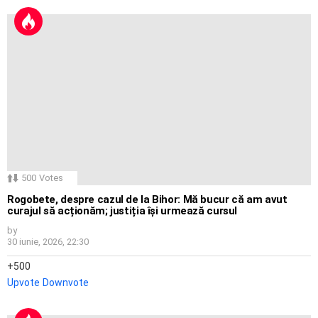
500
Votes
Rogobete, despre cazul de la Bihor: Mă bucur că am avut
curajul să acționăm; justiția își urmează cursul
by
30 iunie, 2026, 22:30
500
Upvote
Downvote