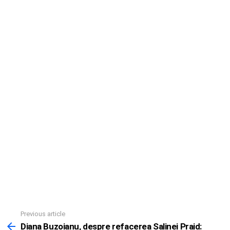
Previous article
See
more
Diana Buzoianu, despre refacerea Salinei Praid: