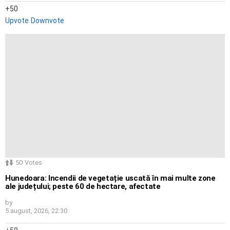
50
Upvote
Downvote
50
Votes
Hunedoara: Incendii de vegetație uscată în mai multe zone
ale județului; peste 60 de hectare, afectate
by
5 august, 2026, 22:30