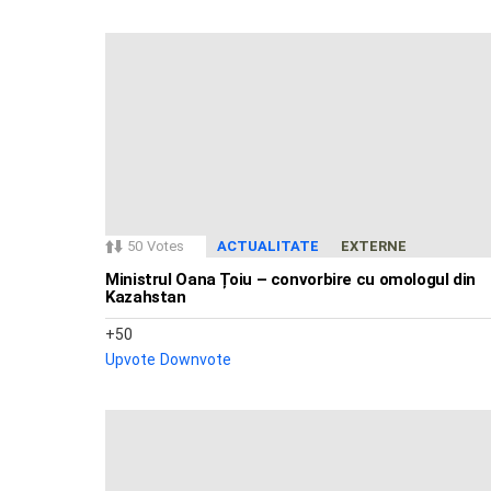
50
Votes
ACTUALITATE
EXTERNE
Ministrul Oana Țoiu – convorbire cu omologul din
Kazahstan
50
Upvote
Downvote