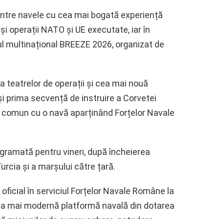
intre navele cu cea mai bogată experiență
i operații NATO și UE executate, iar în
ul multinațional BREEZE 2026, organizat de
a teatrelor de operații și cea mai nouă
i prima secvență de instruire a Corvetei
 comun cu o navă aparținând Forțelor Navale
rogramată pentru vineri, după încheierea
urcia și a marșului către țară.
 oficial în serviciul Forțelor Navale Române la
cea mai modernă platformă navală din dotarea