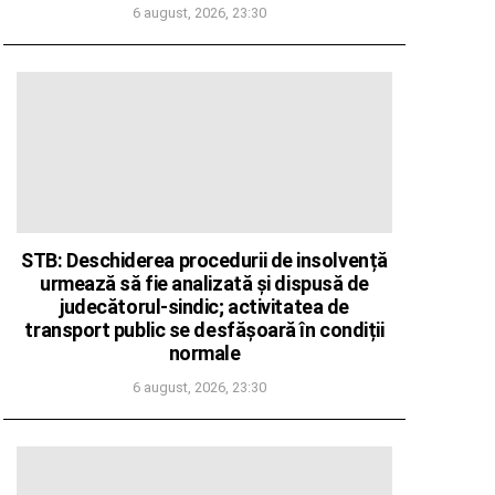
6 august, 2026, 23:30
STB: Deschiderea procedurii de insolvență
urmează să fie analizată și dispusă de
judecătorul-sindic; activitatea de
transport public se desfășoară în condiții
normale
6 august, 2026, 23:30