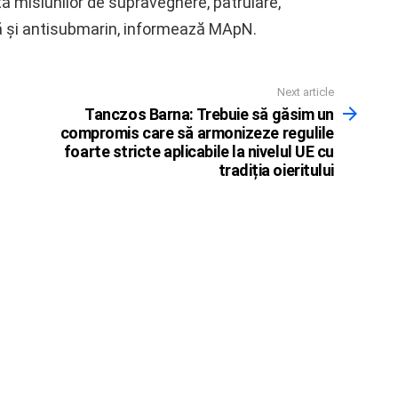
ă misiunilor de supraveghere, patrulare,
nă și antisubmarin, informează MApN.
Next article
Tanczos Barna: Trebuie să găsim un
compromis care să armonizeze regulile
foarte stricte aplicabile la nivelul UE cu
tradiția oieritului