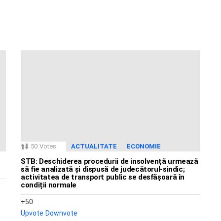
50
Votes
ACTUALITATE
ECONOMIE
STB: Deschiderea procedurii de insolvență urmează
să fie analizată și dispusă de judecătorul-sindic;
activitatea de transport public se desfășoară în
condiții normale
50
Upvote
Downvote