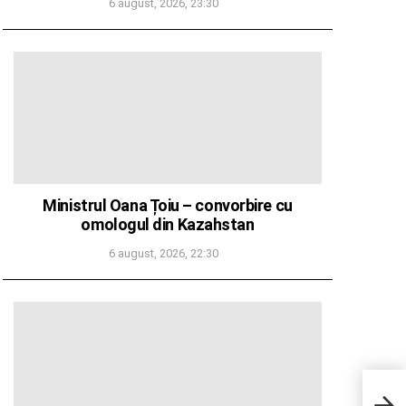
6 august, 2026, 23:30
Ministrul Oana Țoiu – convorbire cu
omologul din Kazahstan
6 august, 2026, 22:30
Tanc
comp