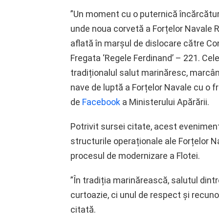
”Un moment cu o puternică încărcătur
unde noua corvetă a Forțelor Navale 
aflată în marșul de dislocare către Co
Fregata ‘Regele Ferdinand’ – 221. Cele
tradiționalul salut marinăresc, marcân
nave de luptă a Forțelor Navale cu o fr
de
Facebook
a Ministerului Apărării.
Potrivit sursei citate, acest evenimen
structurile operaționale ale Forțelor 
procesul de modernizare a Flotei.
”În tradiția marinărească, salutul din
curtoazie, ci unul de respect și recun
citată.