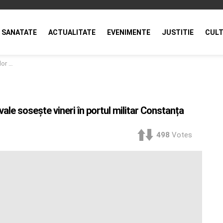
SANATATE
ACTUALITATE
EVENIMENTE
JUSTITIE
CULT
nstanța
le sosește vineri în portul militar Constanța
498
Votes