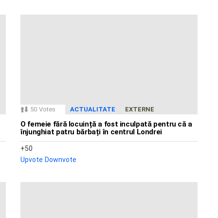
50
Votes
ACTUALITATE
EXTERNE
O femeie fără locuință a fost inculpată pentru că a
înjunghiat patru bărbați în centrul Londrei
50
Upvote
Downvote