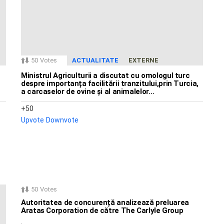
50
Votes
ACTUALITATE
EXTERNE
Ministrul Agriculturii a discutat cu omologul turc
despre importanța facilitării tranzitului,prin Turcia,
a carcaselor de ovine și al animalelor…
50
Upvote
Downvote
50
Votes
Autoritatea de concurență analizează preluarea
Aratas Corporation de către The Carlyle Group