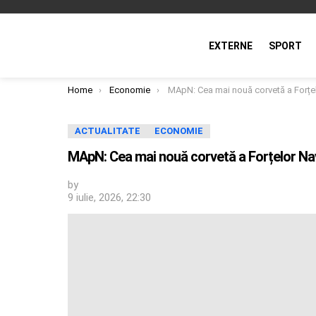
EXTERNE
SPORT
You are here:
Home
Economie
MApN: Cea mai nouă corvetă a Forțelor Navale sosește vineri în portul militar Co
ACTUALITATE
ECONOMIE
MApN: Cea mai nouă corvetă a Forțelor Nava
by
9 iulie, 2026, 22:30