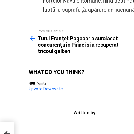
Forțelor Navale Române, fiind destinat
luptă la suprafață, apărare antiaeria
Previous article
See
more
Turul Franţei: Pogacar a surclasat
concurenţa în Pirinei şi a recuperat
tricoul galben
WHAT DO YOU THINK?
498
Points
Upvote
Downvote
Written by
icoul