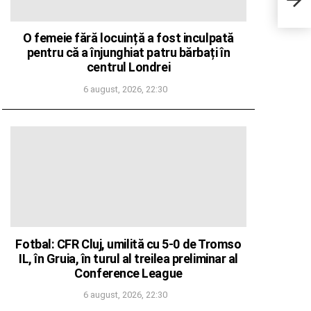
foart
tradi
O femeie fără locuință a fost inculpată
pentru că a înjunghiat patru bărbați în
centrul Londrei
6 august, 2026, 22:30
Fotbal: CFR Cluj, umilită cu 5-0 de Tromso
IL, în Gruia, în turul al treilea preliminar al
Conference League
6 august, 2026, 22:30