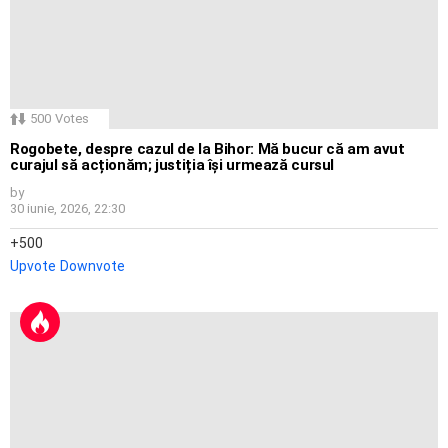
500
Votes
Rogobete, despre cazul de la Bihor: Mă bucur că am avut
curajul să acționăm; justiția își urmează cursul
by
30 iunie, 2026, 22:30
500
Upvote
Downvote