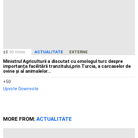
50
Votes
ACTUALITATE
EXTERNE
Ministrul Agriculturii a discutat cu omologul turc despre
importanța facilitării tranzitului,prin Turcia, a carcaselor de
ovine și al animalelor…
50
Upvote
Downvote
MORE FROM:
ACTUALITATE