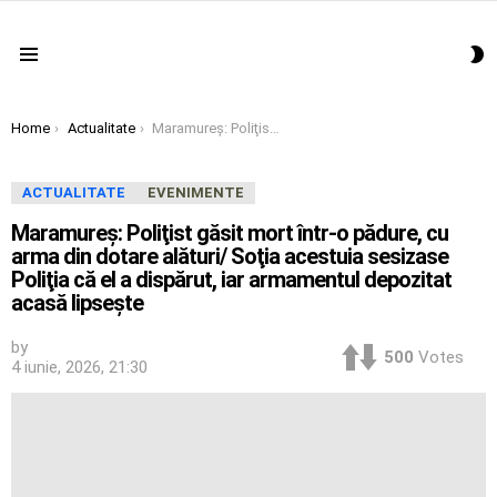
S
Menu
S
You are here:
Home
Actualitate
Maramureş: Poliţist găsit mort într-o pădure, cu arma din dotare alături/ Soţia acestuia sesizase Poliţia că el a dispărut, iar armamentul depozitat acasă lipseşte
ACTUALITATE
EVENIMENTE
Maramureş: Poliţist găsit mort într-o pădure, cu
arma din dotare alături/ Soţia acestuia sesizase
Poliţia că el a dispărut, iar armamentul depozitat
acasă lipseşte
by
500
Votes
4 iunie, 2026, 21:30