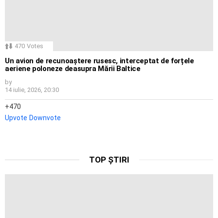
470
Votes
Un avion de recunoaștere rusesc, interceptat de forțele
aeriene poloneze deasupra Mării Baltice
by
14 iulie, 2026, 20:30
470
Upvote
Downvote
TOP ȘTIRI