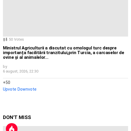
50
Votes
Ministrul Agriculturii a discutat cu omologul turc despre
importanța facilitării tranzitului,prin Turcia, a carcaselor de
ovine și al animalelor…
by
6 august, 2026, 22:30
50
Upvote
Downvote
DON'T MISS