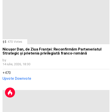
470
Votes
Nicușor Dan, de Ziua Franței: Reconfirmăm Parteneriatul
Strategic și prietenia privilegiată franco-română
by
14 iulie, 2026, 18:30
470
Upvote
Downvote