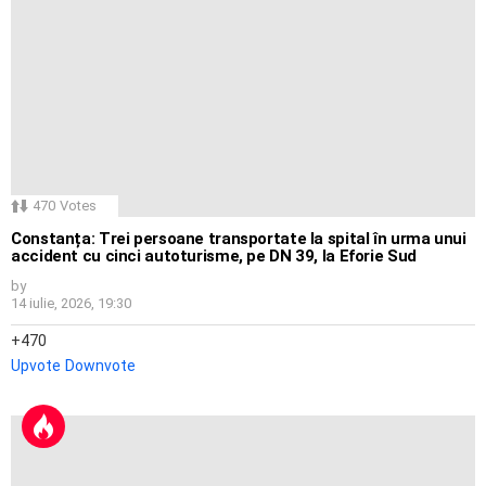
470
Votes
Constanța: Trei persoane transportate la spital în urma unui
accident cu cinci autoturisme, pe DN 39, la Eforie Sud
by
14 iulie, 2026, 19:30
470
Upvote
Downvote