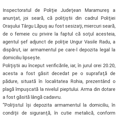
Inspectoratul de Poliţie Judeţean Maramureş a
anunţat, joi seară, că poliţiştii din cadrul Poliţiei
Oraşului Târgu Lăpuş au fost sesizaţi, miercuri seară,
de o femeie cu privire la faptul că soţul acesteia,
agentul şef adjunct de poliţie Ungur Vasile Radu, a
dispărut, iar armamentul pe care-l depozita legal la
domiciliu lipseşte.
Poliţiştii au început verificările, iar, în jurul orei 20.20,
acesta a fost găsit decedat pe o suprafaţă de
pădure, situată în localitatea Rohia, prezentând o
plagă împuşcată la nivelul pieptului. Arma din dotare
a fost găsită lângă cadavru.
“Poliţistul îşi depozita armamentul la domiciliu, în
condiţii de siguranţă, în cutie metalică, conform