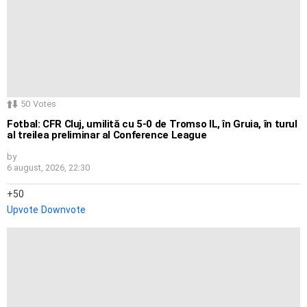
50
Votes
Fotbal: CFR Cluj, umilită cu 5-0 de Tromso IL, în Gruia, în turul
al treilea preliminar al Conference League
by
6 august, 2026, 22:30
50
Upvote
Downvote