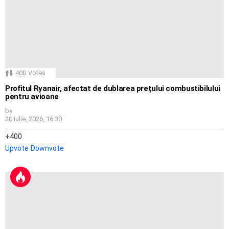
400
Votes
Profitul Ryanair, afectat de dublarea prețului combustibilului
pentru avioane
by
20 iulie, 2026, 16:30
400
Upvote
Downvote