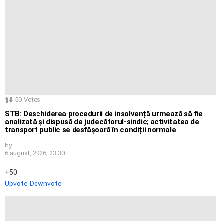
50
Votes
STB: Deschiderea procedurii de insolvență urmează să fie
analizată și dispusă de judecătorul-sindic; activitatea de
transport public se desfășoară în condiții normale
by
6 august, 2026, 23:30
50
Upvote
Downvote