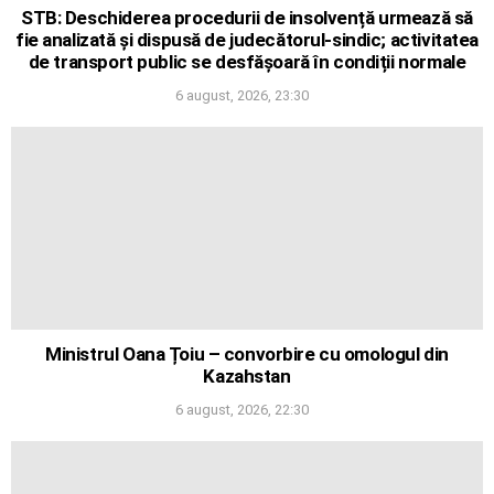
STB: Deschiderea procedurii de insolvență urmează să
fie analizată și dispusă de judecătorul-sindic; activitatea
de transport public se desfășoară în condiții normale
6 august, 2026, 23:30
Ministrul Oana Țoiu – convorbire cu omologul din
Kazahstan
6 august, 2026, 22:30