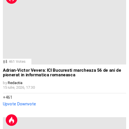
461
Votes
Adrian-Victor Vevera: ICI Bucuresti marcheaza 56 de ani de
pionerat in informatica romaneasca
by
Redactia
15 iulie, 2026, 17:30
461
Upvote
Downvote