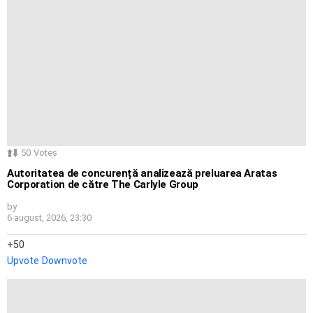
50
Votes
Autoritatea de concurență analizează preluarea Aratas
Corporation de către The Carlyle Group
by
6 august, 2026, 23:30
50
Upvote
Downvote