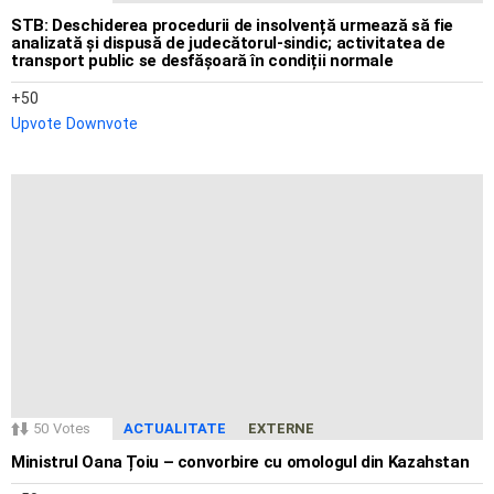
STB: Deschiderea procedurii de insolvență urmează să fie
analizată și dispusă de judecătorul-sindic; activitatea de
transport public se desfășoară în condiții normale
50
Upvote
Downvote
50
Votes
ACTUALITATE
EXTERNE
Ministrul Oana Țoiu – convorbire cu omologul din Kazahstan