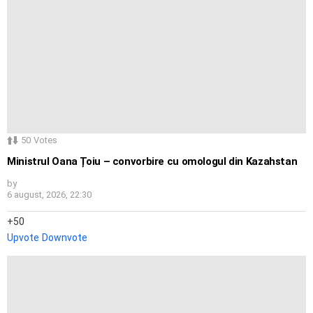
50
Votes
Ministrul Oana Țoiu – convorbire cu omologul din Kazahstan
by
6 august, 2026, 22:30
50
Upvote
Downvote