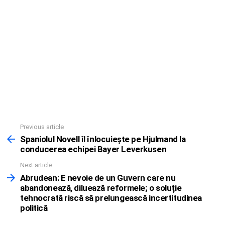
Previous article
See
more
Spaniolul Novell îl înlocuieşte pe Hjulmand la
conducerea echipei Bayer Leverkusen
Next article
Abrudean: E nevoie de un Guvern care nu
abandonează, diluează reformele; o soluție
tehnocrată riscă să prelungească incertitudinea
politică