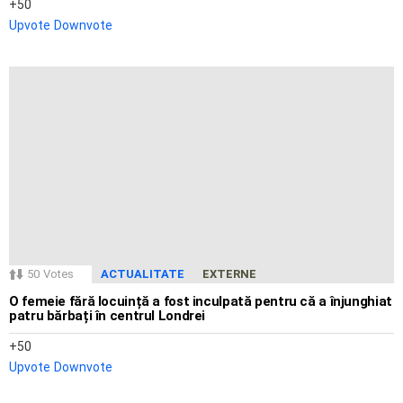
50
Upvote
Downvote
50
Votes
ACTUALITATE
EXTERNE
O femeie fără locuință a fost inculpată pentru că a înjunghiat
patru bărbați în centrul Londrei
50
Upvote
Downvote