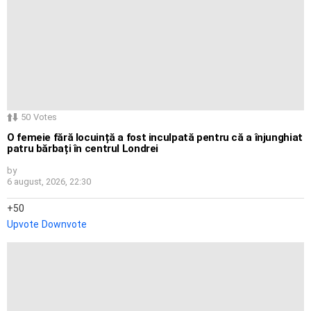
50
Votes
O femeie fără locuință a fost inculpată pentru că a înjunghiat
patru bărbați în centrul Londrei
by
6 august, 2026, 22:30
50
Upvote
Downvote