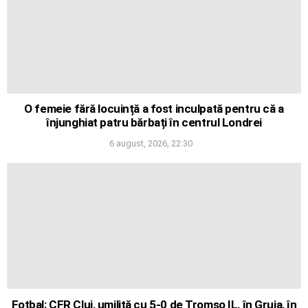
O femeie fără locuință a fost inculpată pentru că a
înjunghiat patru bărbați în centrul Londrei
6 august, 2026, 22:30
Fotbal: CFR Cluj, umilită cu 5-0 de Tromso IL, în Gruia, în