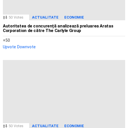
50
Votes
ACTUALITATE
ECONOMIE
Autoritatea de concurență analizează preluarea Aratas
Corporation de către The Carlyle Group
50
Upvote
Downvote
50
Votes
ACTUALITATE
ECONOMIE