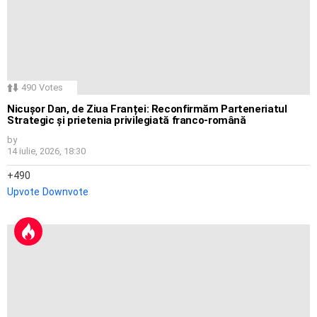
490
Votes
Nicușor Dan, de Ziua Franței: Reconfirmăm Parteneriatul
Strategic și prietenia privilegiată franco-română
by
14 iulie, 2026, 18:30
490
Upvote
Downvote