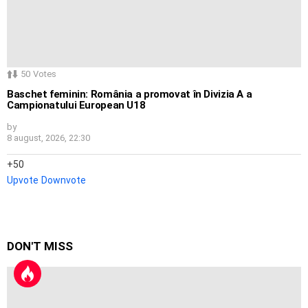
50
Votes
Baschet feminin: România a promovat în Divizia A a
Campionatului European U18
by
8 august, 2026, 22:30
50
Upvote
Downvote
DON'T MISS