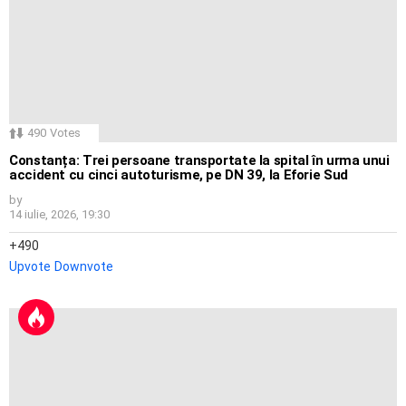
490
Votes
Constanța: Trei persoane transportate la spital în urma unui
accident cu cinci autoturisme, pe DN 39, la Eforie Sud
by
14 iulie, 2026, 19:30
490
Upvote
Downvote