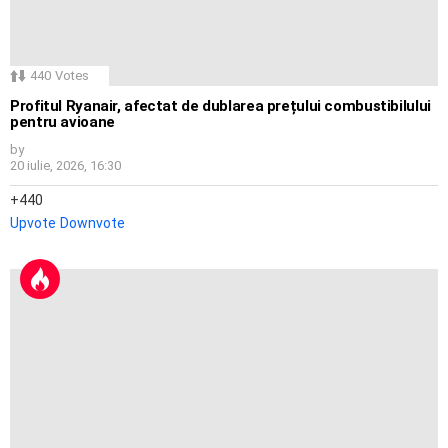
440
Votes
Profitul Ryanair, afectat de dublarea prețului combustibilului
pentru avioane
by
20 iulie, 2026, 16:30
440
Upvote
Downvote