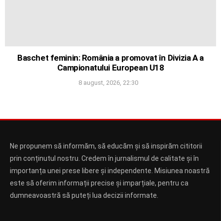
Baschet feminin: România a promovat în Divizia A a
Campionatului European U18
8 august, 2026, 22:30
Ne propunem să informăm, să educăm și să inspirăm cititorii
prin conținutul nostru. Credem în jurnalismul de calitate și în
importanța unei prese libere și independente. Misiunea noastră
este să oferim informații precise și imparțiale, pentru ca
dumneavoastră să puteți lua decizii informate.