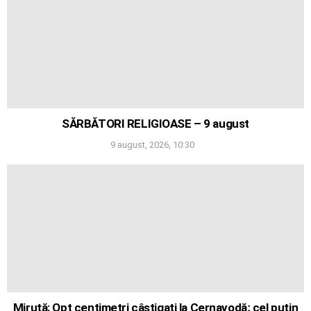
SĂRBĂTORI RELIGIOASE – 9 august
9 august, 2026, 10:30
Miruță: Opt centimetri câștigați la Cernavodă; cel puțin