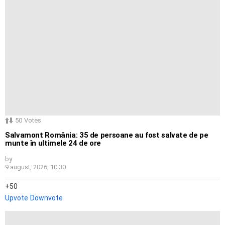
50
Votes
Salvamont România: 35 de persoane au fost salvate de pe
munte în ultimele 24 de ore
by
9 august, 2026, 10:30
50
Upvote
Downvote