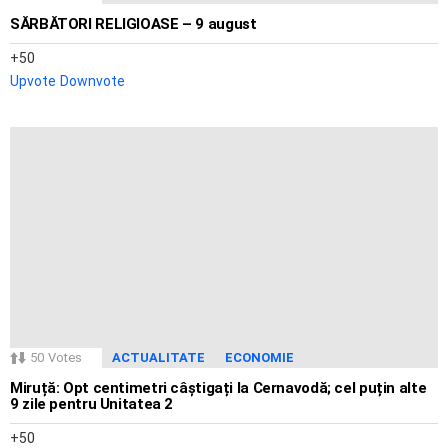
SĂRBĂTORI RELIGIOASE – 9 august
50
Upvote
Downvote
50
Votes
ACTUALITATE
ECONOMIE
Miruță: Opt centimetri câștigați la Cernavodă; cel puțin alte
9 zile pentru Unitatea 2
50