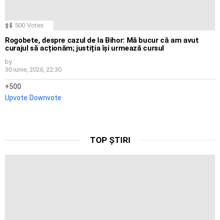
500
Votes
Rogobete, despre cazul de la Bihor: Mă bucur că am avut
curajul să acționăm; justiția își urmează cursul
by
30 iunie, 2026, 22:30
500
Upvote
Downvote
TOP ȘTIRI