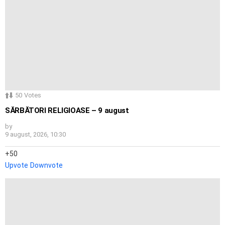
50
Votes
SĂRBĂTORI RELIGIOASE – 9 august
by
9 august, 2026, 10:30
50
Upvote
Downvote