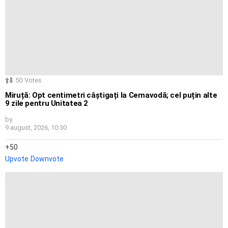
50
Votes
Miruță: Opt centimetri câștigați la Cernavodă; cel puțin alte
9 zile pentru Unitatea 2
by
9 august, 2026, 10:30
50
Upvote
Downvote