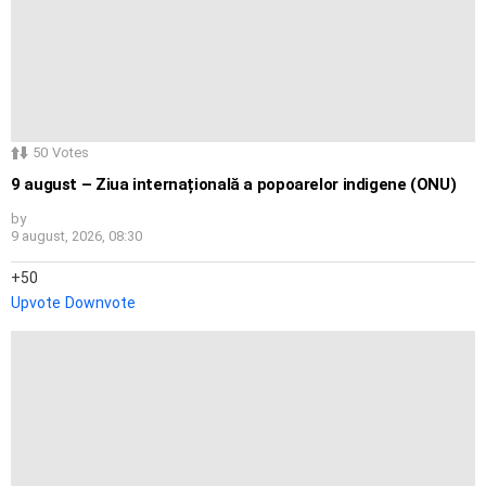
50
Votes
9 august – Ziua internațională a popoarelor indigene (ONU)
by
9 august, 2026, 08:30
50
Upvote
Downvote