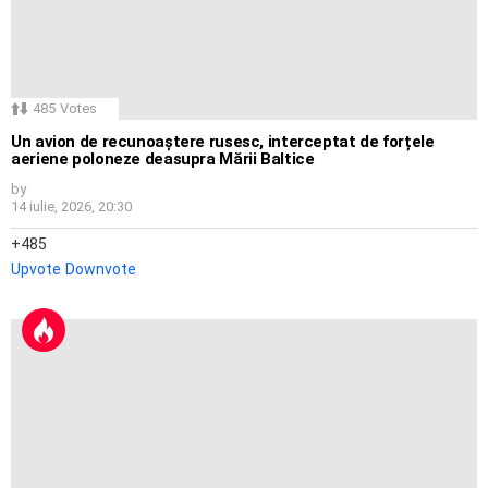
485
Votes
Un avion de recunoaștere rusesc, interceptat de forțele
aeriene poloneze deasupra Mării Baltice
by
14 iulie, 2026, 20:30
485
Upvote
Downvote