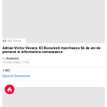
485
Votes
Adrian-Victor Vevera: ICI Bucuresti marcheaza 56 de ani de
pionerat in informatica romaneasca
by
Redactia
15 iulie, 2026, 17:30
485
Upvote
Downvote