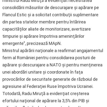
ministrul Radu Miruţă a evidenţiat necesitatea
consolidării măsurilor de descurajare şi apărare pe
Flancul Estic şi a solicitat contribuţii suplimentare
din partea statelor membre pentru întărirea
capacităţilor aliate de monitorizare, avertizare
timpurie şi apărare împotriva ameninţărilor
emergente”, precizează MApN.
Ministrul apărării naţionale a reafirmat angajamentul
ferm al României pentru consolidarea posturii de
apărare şi descurajare a NATO şi pentru menţinerea
unei abordări unitare şi coordonate în faţa
provocărilor de securitate generate de războiul de
agresiune al Federaţiei Ruse împotriva Ucrainei.
Totodată, Radu Miruţă a evidenţiat creşterea
efortului naţional de apărare la 3,5% din PIB şi