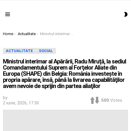
S
Menu
S
You are here:
Home
Actualitate
Ministrul interimar al Apărării, Radu Miruţă, la sediul Comandamentului Suprem al Forţelor Aliate din Europa (SHAPE) din Belgia: România investeşte în propria apărare, însă, până la livrarea capabilităţilor avem nevoie de sprijin din partea aliaţilor
ACTUALITATE
SOCIAL
Ministrul interimar al Apărării, Radu Miruţă, la sediul
Comandamentului Suprem al Forţelor Aliate din
Europa (SHAPE) din Belgia: România investeşte în
propria apărare, însă, până la livrarea capabilităţilor
avem nevoie de sprijin din partea aliaţilor
by
500
Votes
2 iunie, 2026, 17:30