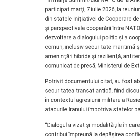
participat marţi, 7 iulie 2026, la reun
din statele Iniţiativei de Cooperare de 
şi perspectivele cooperării între NATO 
dezvoltare a dialogului politic şi a coo
comun, inclusiv securitate maritimă şi 
ameninţări hibride şi rezilienţă, antite
comunicat de presă, Ministerul de Ext
Potrivit documentului citat, au fost a
securitatea transatlantică, fiind discu
în contextul agresiunii militare a Rusie
atacurile Iranului împotriva statelor p
“Dialogul a vizat şi modalităţile în car
contribui împreună la depăşirea conflic