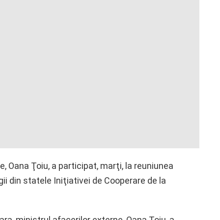
e, Oana Ţoiu, a participat, marţi, la reuniunea
i din statele Iniţiativei de Cooperare de la
a, ministrul afacerilor externe, Oana Ţoiu, a