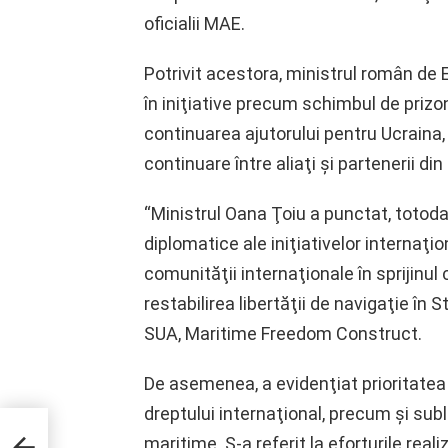
oficialii MAE.
Potrivit acestora, ministrul român de 
în iniţiative precum schimbul de prizoni
continuarea ajutorului pentru Ucraina,
continuare între aliaţi şi partenerii din 
“Ministrul Oana Ţoiu a punctat, totod
diplomatice ale iniţiativelor internaţio
comunităţii internaţionale în sprijinul 
restabilirea libertăţii de navigaţie în
SUA, Maritime Freedom Construct.
De asemenea, a evidenţiat prioritate
dreptului internaţional, precum şi sub
 în
maritime. S-a referit la eforturile rea
nele