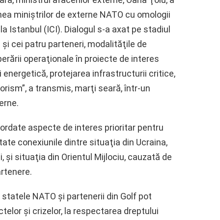
iunea miniştrilor de externe NATO cu omologii
la Istanbul (ICI). Dialogul s-a axat pe stadiul
şi cei patru parteneri, modalităţile de
perării operaţionale în proiecte de interes
energetică, protejarea infrastructurii critice,
rorism”, a transmis, marţi seară, într-un
erne.
bordate aspecte de interes prioritar pentru
tate conexiunile dintre situaţia din Ucraina,
i, şi situaţia din Orientul Mijlociu, cauzată de
artenere.
e statele NATO şi partenerii din Golf pot
telor şi crizelor, la respectarea dreptului