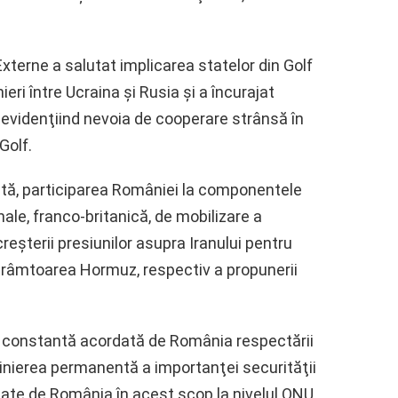
Externe a salutat implicarea statelor din Golf
eri între Ucraina şi Rusia şi a încurajat
 evidenţiind nevoia de cooperare strânsă în
Golf.
ată, participarea României la componentele
nale, franco-britanică, de mobilizare a
creşterii presiunilor asupra Iranului pentru
 Strâmtoarea Hormuz, respectiv a propunerii
a constantă acordată de România respectării
linierea permanentă a importanţei securităţii
lizate de România în acest scop la nivelul ONU,