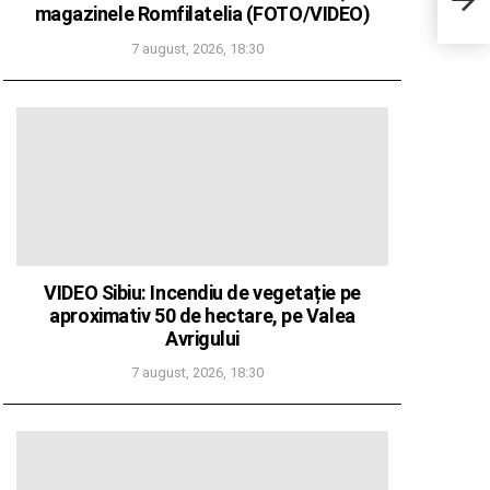
bază
magazinele Romfilatelia (FOTO/VIDEO)
Euro
7 august, 2026, 18:30
VIDEO Sibiu: Incendiu de vegetație pe
aproximativ 50 de hectare, pe Valea
Avrigului
7 august, 2026, 18:30