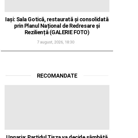
Iași: Sala Gotică, restaurată și consolidată
prin Planul Național de Redresare și
Reziliență (GALERIE FOTO)
7 august, 2026, 18:30
RECOMANDATE
Ungaria: Partidul Tisza va decide sâmbătă