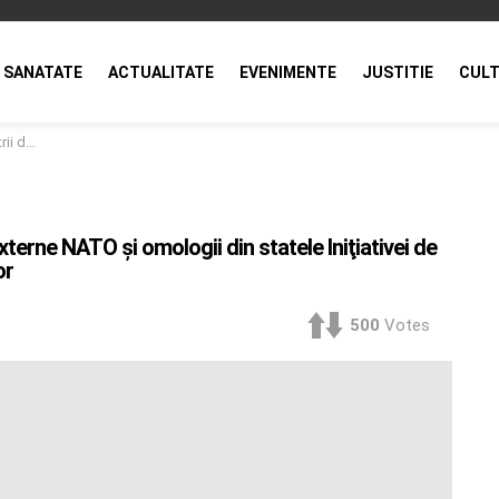
SANATATE
ACTUALITATE
EVENIMENTE
JUSTITIE
CULT
da discuţiilor
externe NATO şi omologii din statele Iniţiativei de
or
500
Votes