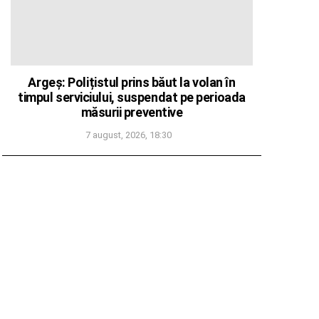
Argeș: Polițistul prins băut la volan în
timpul serviciului, suspendat pe perioada
măsurii preventive
7 august, 2026, 18:30