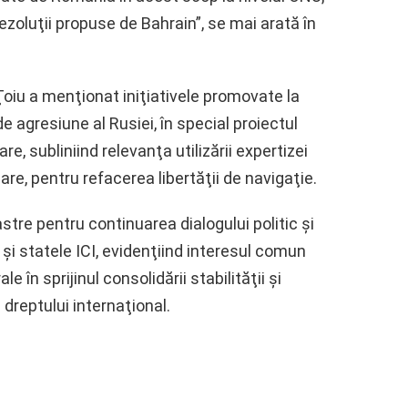
 rezoluţii propuse de Bahrain”, se mai arată în
 Ţoiu a menţionat iniţiativele promovate la
 agresiune al Rusiei, în special proiectul
e, subliniind relevanţa utilizării expertizei
re, pentru refacerea libertăţii de navigaţie.
astre pentru continuarea dialogului politic şi
şi statele ICI, evidenţiind interesul comun
 în sprijinul consolidării stabilităţii şi
a dreptului internaţional.