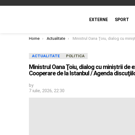
EXTERNE
SPORT
You are here:
Home
Actualitate
Ministrul Oana Ţoiu, dialog cu miniştrii de externe NATO şi omologii din statele Iniţiativei de Cooperare de la Istanbul / Agen
ACTUALITATE
POLITICA
Ministrul Oana Ţoiu, dialog cu miniştrii de 
Cooperare de la Istanbul / Agenda discuţiil
by
7 iulie, 2026, 22:30