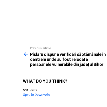
Previous article
See
more
Pîslaru dispune verificări săptămânale în
centrele unde au fost relocate
persoanele vulnerabile din județul Bihor
WHAT DO YOU THINK?
500
Points
Upvote
Downvote