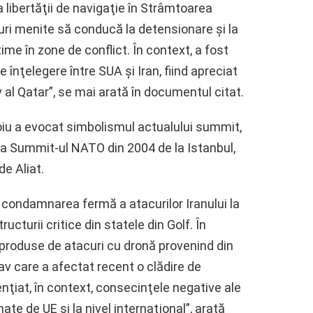
 libertăţii de navigaţie în Strâmtoarea
ri menite să conducă la detensionare şi la
time în zone de conflict. În context, a fost
nţelegere între SUA şi Iran, fiind apreciat
v al Qatar”, se mai arată în documentul citat.
 Ţoiu a evocat simbolismul actualului summit,
ă la Summit-ul NATO din 2004 de la Istanbul,
de Aliat.
at condamnarea fermă a atacurilor Iranului la
ructurii critice din statele din Golf. În
 produse de atacuri cu dronă provenind din
v care a afectat recent o clădire de
nţiat, în context, consecinţele negative ale
ate de UE şi la nivel internaţional”, arată