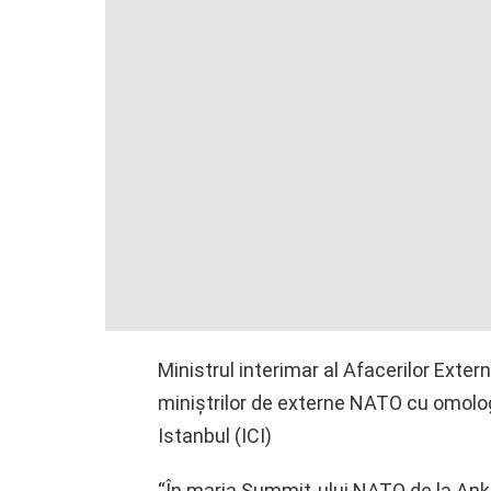
Ministrul interimar al Afacerilor Extern
miniştrilor de externe NATO cu omologi
Istanbul (ICI)
“În marja Summit-ului NATO de la Ankar