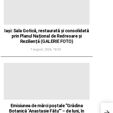
Iași: Sala Gotică, restaurată și consolidată
prin Planul Național de Redresare și
Reziliență (GALERIE FOTO)
7 august, 2026, 18:30
Emisiunea de mărci poștale ”Grădina
Cinc
pest
Botanică ‘Anastasie Fătu”’ – de luni, în