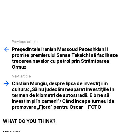
Previous article
See
more
Preşedintele iranian Massoud Pezeshkian îi
promite premierului Sanae Takaichi să faciliteze
trecerea navelor cu petrol prin Strâmtoarea
Ormuz
Next article
Cristian Mungiu, despre lipsa de investiţii în
cultură: „Să nu judecăm neapărat investiţiile în
termen de kilometri de autostradă. E bine să
investim şi în oameni”/ Când începe turneul de
promovare „Fjord” pentru Oscar – FOTO
WHAT DO YOU THINK?