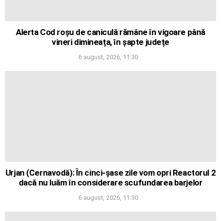
Alerta Cod roșu de caniculă rămâne în vigoare până
vineri dimineața, în șapte județe
6 august, 2026, 11:30
Urjan (Cernavodă): În cinci-șase zile vom opri Reactorul 2
dacă nu luăm în considerare scufundarea barjelor
6 august, 2026, 11:30