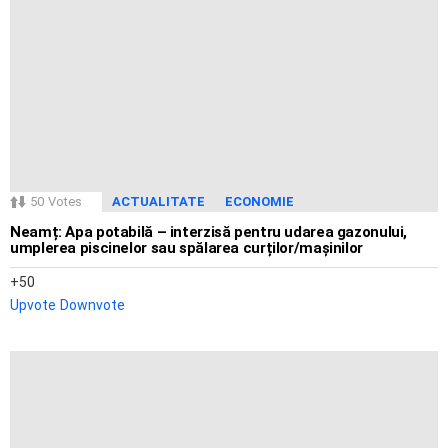
50
Votes
ACTUALITATE
ECONOMIE
Neamț: Apa potabilă – interzisă pentru udarea gazonului,
umplerea piscinelor sau spălarea curților/mașinilor
50
Upvote
Downvote