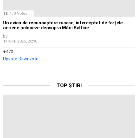
470
Votes
Un avion de recunoaștere rusesc, interceptat de forțele
aeriene poloneze deasupra Mării Baltice
by
14 iulie, 2026, 20:30
470
Upvote
Downvote
TOP ȘTIRI