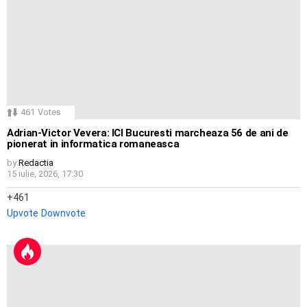
461
Votes
Adrian-Victor Vevera: ICI Bucuresti marcheaza 56 de ani de
pionerat in informatica romaneasca
by
Redactia
15 iulie, 2026, 17:30
461
Upvote
Downvote