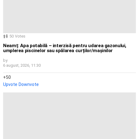
50
Votes
Neamț: Apa potabilă – interzisă pentru udarea gazonului,
umplerea piscinelor sau spălarea curților/mașinilor
by
6 august, 2026, 11:30
50
Upvote
Downvote