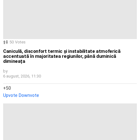
50
Votes
Caniculă, disconfort termic și instabilitate atmoferică
accentuată în majoritatea regiunilor, până duminică
dimineața
by
6 august, 2026, 11:30
50
Upvote
Downvote