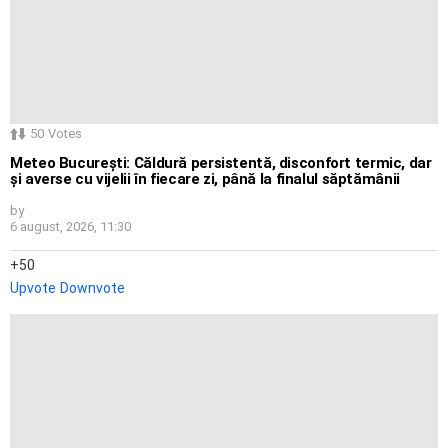
50
Votes
Meteo București: Căldură persistentă, disconfort termic, dar
și averse cu vijelii în fiecare zi, până la finalul săptămânii
by
6 august, 2026, 11:30
50
Upvote
Downvote