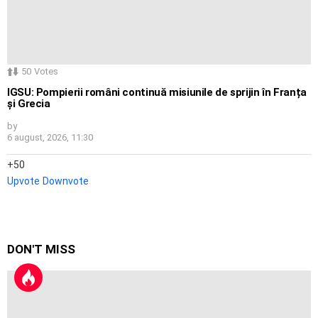
50
Votes
IGSU: Pompierii români continuă misiunile de sprijin în Franța
și Grecia
by
6 august, 2026, 11:30
50
Upvote
Downvote
DON'T MISS