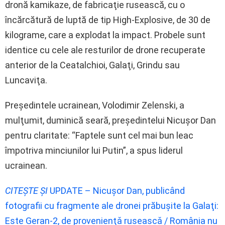
dronă kamikaze, de fabricaţie rusească, cu o
încărcătură de luptă de tip High-Explosive, de 30 de
kilograme, care a explodat la impact. Probele sunt
identice cu cele ale resturilor de drone recuperate
anterior de la Ceatalchioi, Galaţi, Grindu sau
Luncaviţa.
Preşedintele ucrainean, Volodimir Zelenski, a
mulţumit, duminică seară, preşedintelui Nicuşor Dan
pentru claritate: “Faptele sunt cel mai bun leac
împotriva minciunilor lui Putin”, a spus liderul
ucrainean.
CITEȘTE ȘI
UPDATE – Nicuşor Dan, publicând
fotografii cu fragmente ale dronei prăbuşite la Galaţi:
Este Geran-2, de provenienţǎ ruseascǎ / România nu