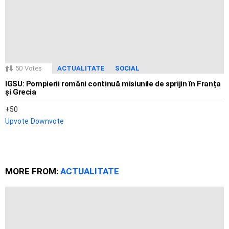
50
Votes
ACTUALITATE
SOCIAL
IGSU: Pompierii români continuă misiunile de sprijin în Franța
și Grecia
50
Upvote
Downvote
MORE FROM:
ACTUALITATE