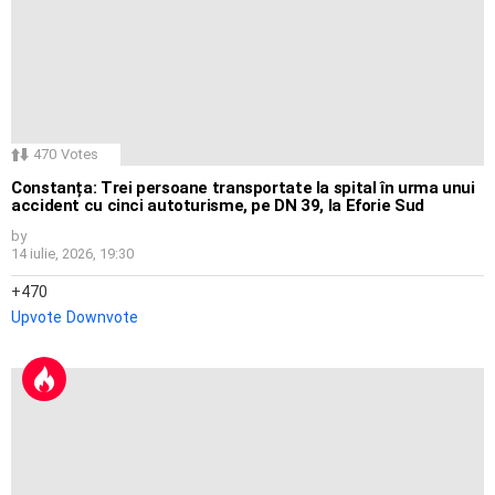
470
Votes
Constanța: Trei persoane transportate la spital în urma unui
accident cu cinci autoturisme, pe DN 39, la Eforie Sud
by
14 iulie, 2026, 19:30
470
Upvote
Downvote