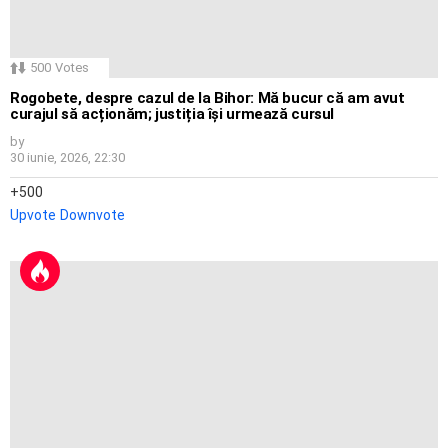
500
Votes
Rogobete, despre cazul de la Bihor: Mă bucur că am avut
curajul să acționăm; justiția își urmează cursul
by
30 iunie, 2026, 22:30
500
Upvote
Downvote