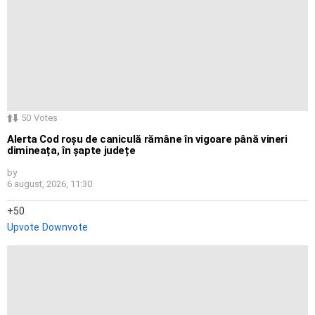
50
Votes
Alerta Cod roșu de caniculă rămâne în vigoare până vineri
dimineața, în șapte județe
by
6 august, 2026, 11:30
50
Upvote
Downvote