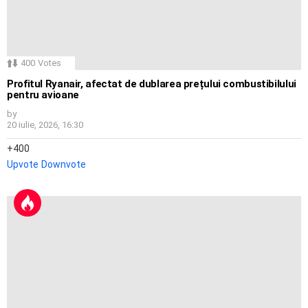
400
Votes
Profitul Ryanair, afectat de dublarea prețului combustibilului
pentru avioane
by
20 iulie, 2026, 16:30
400
Upvote
Downvote