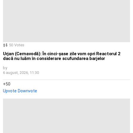
50
Votes
Urjan (Cernavodă): În cinci-șase zile vom opri Reactorul 2
dacă nu luăm în considerare scufundarea barjelor
by
6 august, 2026, 11:30
50
Upvote
Downvote