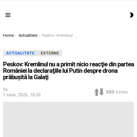
S
Menu
S
You are here:
Home
Actualitate
Peskov: Kremlinul nu a primit nicio reacţie din partea României la declaraţiile lui Putin despre drona prăbuşită la Galaţi
ACTUALITATE
EXTERNE
Peskov: Kremlinul nu a primit nicio reacţie din partea
României la declaraţiile lui Putin despre drona
prăbuşită la Galaţi
by
500
Votes
1 iunie, 2026, 18:30