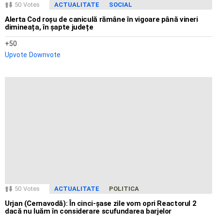
50
Votes
ACTUALITATE
SOCIAL
Alerta Cod roșu de caniculă rămâne în vigoare până vineri
dimineața, în șapte județe
50
Upvote
Downvote
50
Votes
ACTUALITATE
POLITICA
Urjan (Cernavodă): În cinci-șase zile vom opri Reactorul 2
dacă nu luăm în considerare scufundarea barjelor