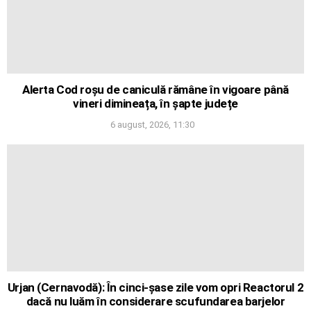
Alerta Cod roșu de caniculă rămâne în vigoare până
vineri dimineața, în șapte județe
6 august, 2026, 11:30
Urjan (Cernavodă): În cinci-șase zile vom opri Reactorul 2
dacă nu luăm în considerare scufundarea barjelor