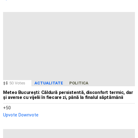
50
Votes
ACTUALITATE
POLITICA
Meteo București: Căldură persistentă, disconfort termic, dar
și averse cu vijelii în fiecare zi, până la finalul săptămânii
50
Upvote
Downvote