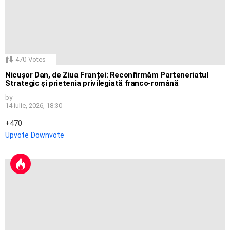
470
Votes
Nicușor Dan, de Ziua Franței: Reconfirmăm Parteneriatul
Strategic și prietenia privilegiată franco-română
by
14 iulie, 2026, 18:30
470
Upvote
Downvote