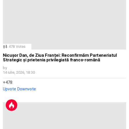
478
Votes
Nicușor Dan, de Ziua Franței: Reconfirmăm Parteneriatul
Strategic și prietenia privilegiată franco-română
by
14 iulie, 2026, 18:30
478
Upvote
Downvote