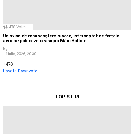
478
Votes
Un avion de recunoaștere rusesc, interceptat de forțele
aeriene poloneze deasupra Mării Baltice
by
14 iulie, 2026, 20:30
478
Upvote
Downvote
TOP ȘTIRI