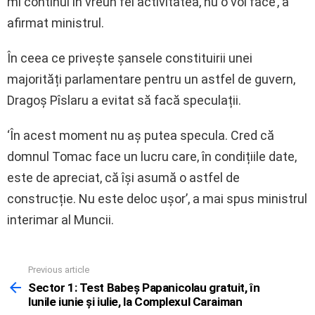
mi continui în vreun fel activitatea, nu o voi face’, a
afirmat ministrul.
În ceea ce privește șansele constituirii unei
majorități parlamentare pentru un astfel de guvern,
Dragoș Pîslaru a evitat să facă speculații.
‘În acest moment nu aș putea specula. Cred că
domnul Tomac face un lucru care, în condițiile date,
este de apreciat, că își asumă o astfel de
construcție. Nu este deloc ușor’, a mai spus ministrul
interimar al Muncii.
Previous article
See
more
Sector 1: Test Babeș Papanicolau gratuit, în
lunile iunie și iulie, la Complexul Caraiman