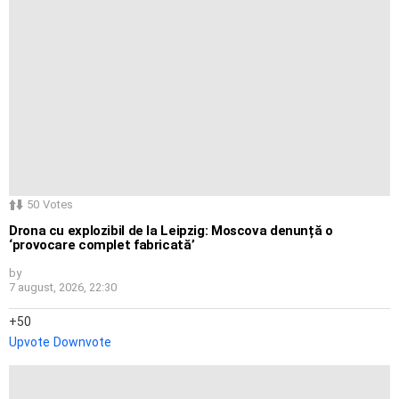
50
Votes
Drona cu explozibil de la Leipzig: Moscova denunță o
‘provocare complet fabricată’
by
7 august, 2026, 22:30
50
Upvote
Downvote