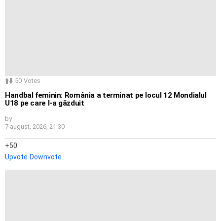
50
Votes
Handbal feminin: România a terminat pe locul 12 Mondialul
U18 pe care l-a găzduit
by
7 august, 2026, 21:30
50
Upvote
Downvote