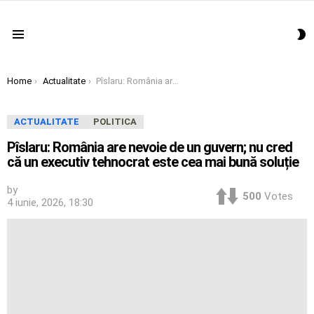
S
Menu
S
You are here:
Home
Actualitate
Pîslaru: România are nevoie de un guvern; nu cred că un executiv tehnocrat este cea mai bună soluție
ACTUALITATE
POLITICA
Pîslaru: România are nevoie de un guvern; nu cred
că un executiv tehnocrat este cea mai bună soluție
by
500
Votes
4 iunie, 2026, 18:30