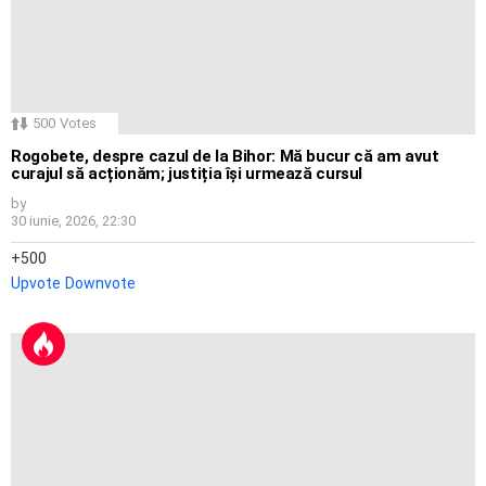
500
Votes
Rogobete, despre cazul de la Bihor: Mă bucur că am avut
curajul să acționăm; justiția își urmează cursul
by
30 iunie, 2026, 22:30
500
Upvote
Downvote