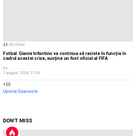
50
Votes
Fotbal: Gianni Infantino va continua să reziste în funcție în
cadrul acestei crize, susține un fost oficial al FIFA
by
7 august, 2026, 21:30
50
Upvote
Downvote
DON'T MISS