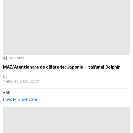
50
Votes
MAE/Atenționare de călătorie: Japonia – taifunul Dolphin
by
7 august, 2026, 22:30
50
Upvote
Downvote