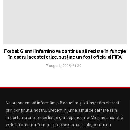
Fotbal: Gianni Infantino va continua să reziste în funcție
în cadrul acestei crize, susține un fost oficial al FIFA
7 august, 2026, 21:30
Ne propunem să informăm, să educăm și să inspirăm cititorii
prin conținutul nostru. Credem în jurnalismul de calitate și în
importanța unei prese libere și independente. Misiunea noastră
este să oferim informații precise și imparțiale, pentru ca