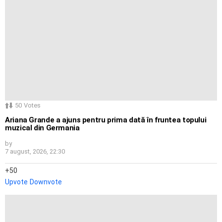
50
Votes
Ariana Grande a ajuns pentru prima dată în fruntea topului
muzical din Germania
by
7 august, 2026, 22:30
50
Upvote
Downvote