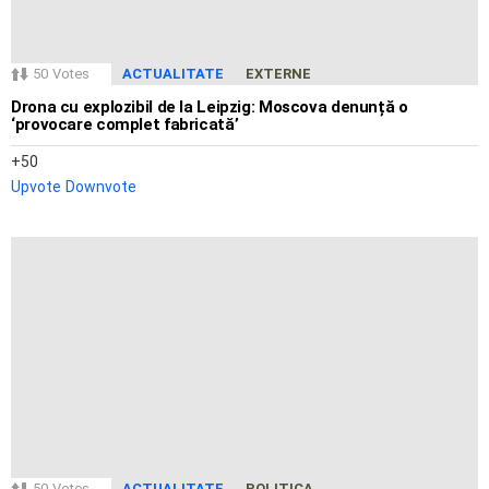
50
Votes
ACTUALITATE
EXTERNE
Drona cu explozibil de la Leipzig: Moscova denunță o
‘provocare complet fabricată’
50
Upvote
Downvote
50
Votes
ACTUALITATE
POLITICA