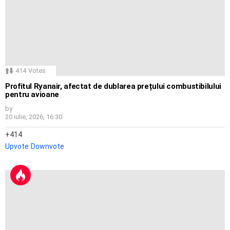
414
Votes
Profitul Ryanair, afectat de dublarea prețului combustibilului
pentru avioane
by
20 iulie, 2026, 16:30
414
Upvote
Downvote