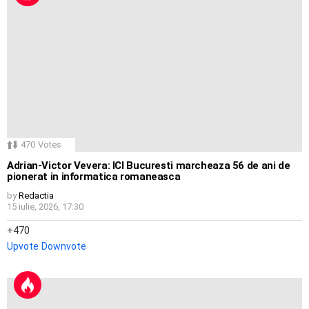
470
Votes
Adrian-Victor Vevera: ICI Bucuresti marcheaza 56 de ani de
pionerat in informatica romaneasca
by
Redactia
15 iulie, 2026, 17:30
470
Upvote
Downvote