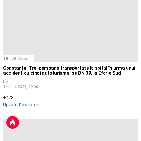
478
Votes
Constanța: Trei persoane transportate la spital în urma unui
accident cu cinci autoturisme, pe DN 39, la Eforie Sud
by
14 iulie, 2026, 19:30
478
Upvote
Downvote