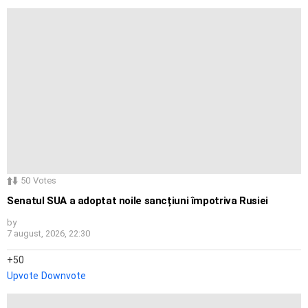
50
Votes
Senatul SUA a adoptat noile sancțiuni împotriva Rusiei
by
7 august, 2026, 22:30
50
Upvote
Downvote