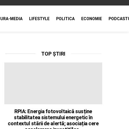
URA-MEDIA
LIFESTYLE
POLITICA
ECONOMIE
PODCAST
TOP ȘTIRI
RPIA: Energia fotovoltaică susține
stabilitatea sistemului energetic în
contextul stării de alertă; asociația cere