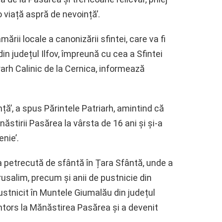
 viață aspră de nevoință’.
ării locale a canonizării sfintei, care va fi
din județul Ilfov, împreună cu cea a Sfintei
arh Calinic de la Cernica, informează
.
ță’, a spus Părintele Patriarh, amintind că
ăstirii Pasărea la vârsta de 16 ani și și-a
nie’.
a petrecută de sfântă în Țara Sfântă, unde a
usalim, precum și anii de pustnicie din
 pustnicit în Muntele Giumalău din județul
ntors la Mănăstirea Pasărea și a devenit