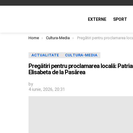
EXTERNE
SPORT
You are here:
Home
Cultura-Media
Pregătiri pentru proclamarea locală: Patriarhul Daniel a sfințit racla cu moaștele Sf. El
ACTUALITATE
CULTURA-MEDIA
Pregătiri pentru proclamarea locală: Patriar
Elisabeta de la Pasărea
by
4 iunie, 2026, 20:31