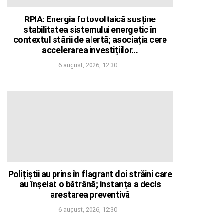
RPIA: Energia fotovoltaică susține
stabilitatea sistemului energetic în
contextul stării de alertă; asociația cere
accelerarea investițiilor…
6 august, 2026, 12:30
Polițiștii au prins în flagrant doi străini care
au înșelat o bătrână; instanța a decis
arestarea preventivă
6 august, 2026, 12:30