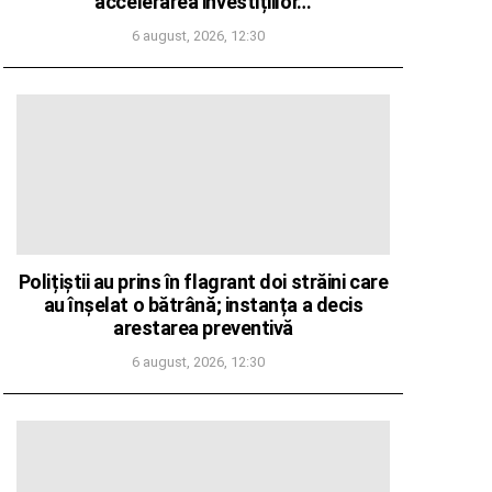
accelerarea investițiilor…
6 august, 2026, 12:30
Polițiștii au prins în flagrant doi străini care
au înșelat o bătrână; instanța a decis
arestarea preventivă
6 august, 2026, 12:30