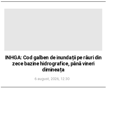
INHGA: Cod galben de inundații pe râuri din
zece bazine hidrografice, până vineri
dimineața
6 august, 2026, 12:30