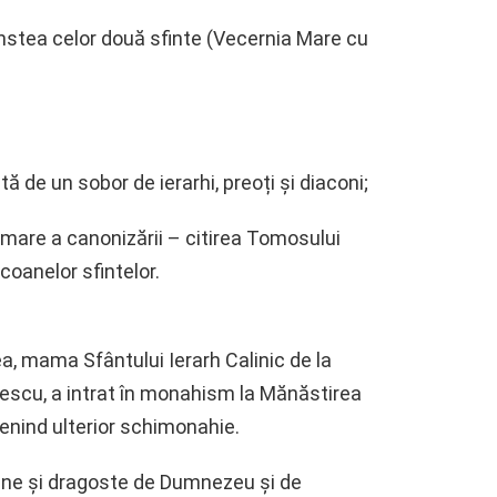
cinstea celor două sfinte (Vecernia Mare cu
ă de un sobor de ierarhi, preoți și diaconi;
are a canonizării – citirea Tomosului
coanelor sfintelor.
a, mama Sfântului Ierarh Calinic de la
tonescu, a intrat în monahism la Mănăstirea
nind ulterior schimonahie.
iune și dragoste de Dumnezeu și de