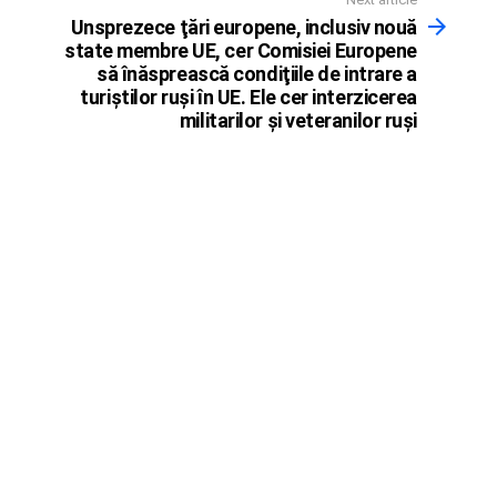
Unsprezece ţări europene, inclusiv nouă
state membre UE, cer Comisiei Europene
să înăsprească condiţiile de intrare a
turiştilor ruşi în UE. Ele cer interzicerea
militarilor şi veteranilor ruşi