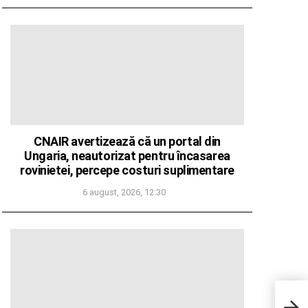
CNAIR avertizează că un portal din
Ungaria, neautorizat pentru încasarea
rovinietei, percepe costuri suplimentare
6 august, 2026, 12:30
Unsp
stat