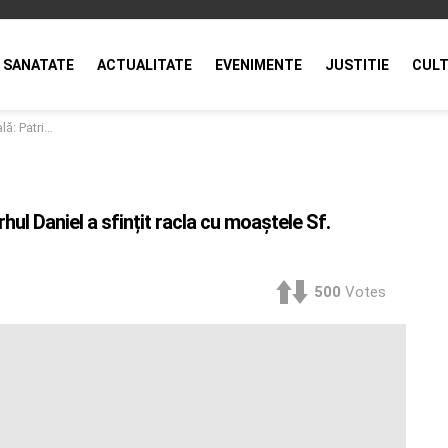
SANATATE
ACTUALITATE
EVENIMENTE
JUSTITIE
CULT
isabeta de la Pasărea
hul Daniel a sfințit racla cu moaștele Sf.
500
Votes