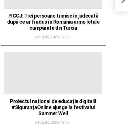
să în
turiş
milit
PICCJ: Trei persoane trimise în judecată
după ce ar fi adus în România arme letale
cumpărate din Turcia
6 august, 2026, 12:30
Proiectul național de educație digitală
#SiguranțaOnline ajunge la festivalul
Summer Well
6 august, 2026, 12:30