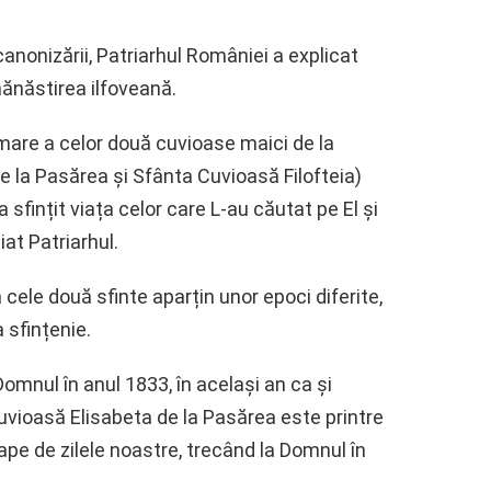
anonizării, Patriarhul României a explicat
mănăstirea ilfoveană.
amare a celor două cuvioase maici de la
 la Pasărea și Sfânta Cuvioasă Filofteia)
 sfințit viața celor care L-au căutat pe El și
niat Patriarhul.
 cele două sfinte aparțin unor epoci diferite,
 sfințenie.
Domnul în anul 1833, în același an ca și
uvioasă Elisabeta de la Pasărea este printre
ape de zilele noastre, trecând la Domnul în