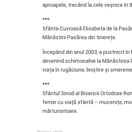
aproapele, trecând la cele veșnice în 
***
Sfânta Cuvioasă Elisabeta de la Pasăr
Mănăstirii Pasărea din tinerețe.
Începând din anul 2003, a pustnicit în
devenind schimonahie la Mănăstirea Pa
viața în rugăciune, liniștire și smereni
***
Sfântul Sinod al Bisericii Ortodoxe Ro
femei cu viață sfântă – mucenițe, mona
mărturisitoare.
Previous article