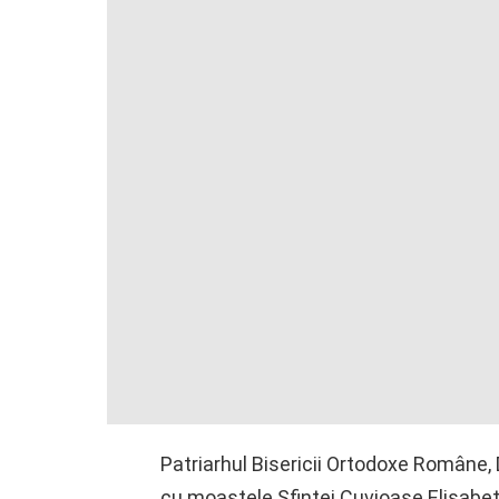
Patriarhul Bisericii Ortodoxe Române, Dan
cu moaștele Sfintei Cuvioase Elisabeta 