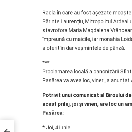
Racla în care au fost așezate moaștele 
Părinte Laurențiu, Mitropolitul Ardeal
stavrofora Maria Magdalena Vrânceanu,
împreună cu maicile, iar monahia Loida
a oferit în dar veșmintele de pânză.
***
Proclamarea locală a canonizării Sfinte
Pasărea va avea loc, vineri, a anunțat
Potrivit unui comunicat al Biroului de
acest prilej, joi și vineri, are loc un
Pasărea:
otat
* Joi, 4 iunie
 un