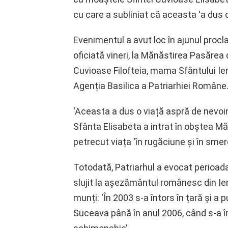
cu care a subliniat că aceasta ‘a dus o
Evenimentul a avut loc în ajunul proclam
oficiată vineri, la Mănăstirea Pasărea 
Cuvioase Filofteia, mama Sfântului Ier
Agenția Basilica a Patriarhiei Române
‘Aceasta a dus o viață aspră de nevoin
Sfânta Elisabeta a intrat în obștea Măn
petrecut viața ‘în rugăciune și în smere
Totodată, Patriarhul a evocat perioad
slujit la așezământul românesc din Ier
munți: ‘În 2003 s-a întors în țară și a
Suceava până în anul 2006, când s-a î