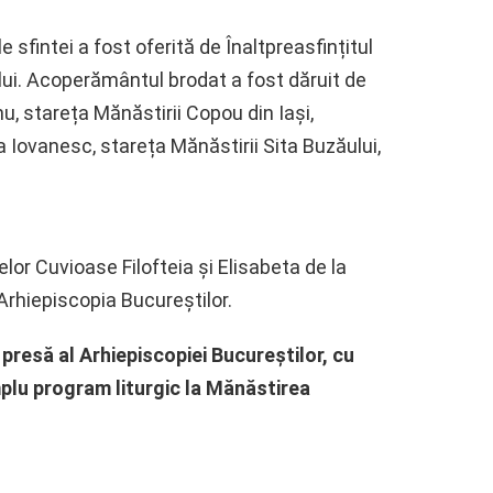
sfintei a fost oferită de Înaltpreasfințitul
ului. Acoperământul brodat a fost dăruit de
 stareța Mănăstirii Copou din Iași,
 Iovanesc, stareța Mănăstirii Sita Buzăului,
lor Cuvioase Filofteia și Elisabeta de la
 Arhiepiscopia Bucureștilor.
 presă al Arhiepiscopiei Bucureștilor, cu
 amplu program liturgic la Mănăstirea