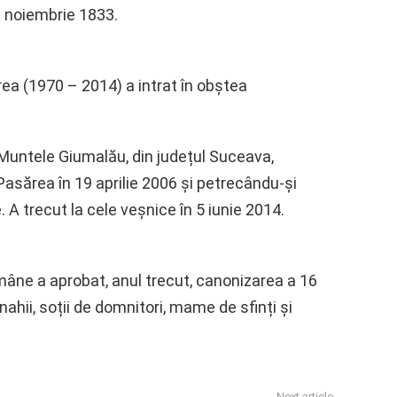
8 noiembrie 1833.
ea (1970 – 2014) a intrat în obștea
 Muntele Giumalău, din județul Suceava,
sărea în 19 aprilie 2006 și petrecându-și
e. A trecut la cele veșnice în 5 iunie 2014.
mâne a aprobat, anul trecut, canonizarea a 16
hii, soții de domnitori, mame de sfinți și
Next article