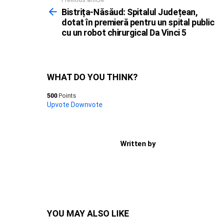
See
more
Bistrița-Năsăud: Spitalul Județean,
dotat în premieră pentru un spital public
cu un robot chirurgical Da Vinci 5
WHAT DO YOU THINK?
500
Points
Upvote
Downvote
Written by
YOU MAY ALSO LIKE