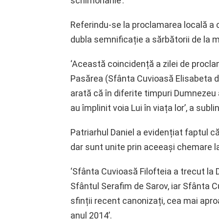
schimonahie’.
Referindu-se la proclamarea locală a c
dubla semnificație a sărbătorii de la 
‘Această coincidență a zilei de procl
Pasărea (Sfânta Cuvioasă Elisabeta de
arată că în diferite timpuri Dumnezeu a
au împlinit voia Lui în viața lor’, a subli
Patriarhul Daniel a evidențiat faptul că
dar sunt unite prin aceeași chemare la
‘Sfânta Cuvioasă Filofteia a trecut la 
Sfântul Serafim de Sarov, iar Sfânta C
sfinții recent canonizați, cea mai apro
anul 2014’.