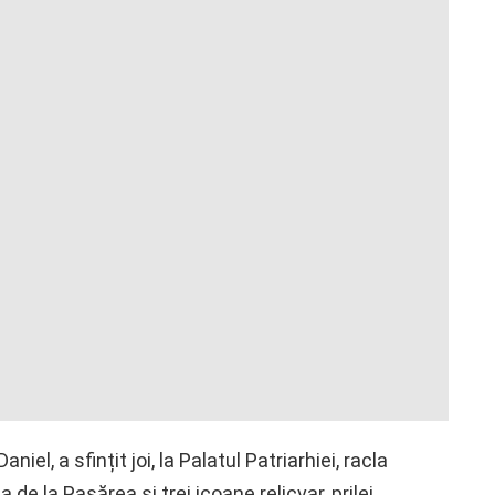
iel, a sfințit joi, la Palatul Patriarhiei, racla
de la Pasărea și trei icoane relicvar, prilej