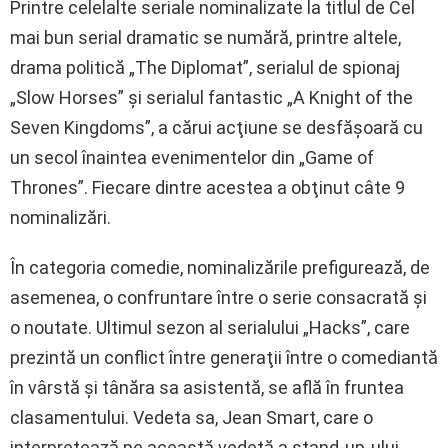
Printre celelalte seriale nominalizate la titlul de Cel
mai bun serial dramatic se numără, printre altele,
drama politică „The Diplomat”, serialul de spionaj
„Slow Horses” şi serialul fantastic „A Knight of the
Seven Kingdoms”, a cărui acţiune se desfăşoară cu
un secol înaintea evenimentelor din „Game of
Thrones”. Fiecare dintre acestea a obţinut câte 9
nominalizări.
În categoria comedie, nominalizările prefigurează, de
asemenea, o confruntare între o serie consacrată şi
o noutate. Ultimul sezon al serialului „Hacks”, care
prezintă un conflict între generaţii între o comediantă
în vârstă şi tânăra sa asistentă, se află în fruntea
clasamentului. Vedeta sa, Jean Smart, care o
interpretează pe această vedetă a stand-up-ului