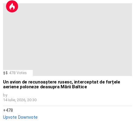
478
Votes
Un avion de recunoaștere rusesc, interceptat de forțele
aeriene poloneze deasupra Mării Baltice
by
14 iulie, 2026, 20:30
478
Upvote
Downvote