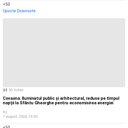
50
Upvote
Downvote
50
Votes
Covasna: Iluminatul public și arhitectural, reduse pe timpul
nopții la Sfântu Gheorghe pentru economisirea energiei
by
7 august, 2026, 16:30
50