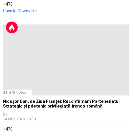
478
Upvote
Downvote
478
Votes
Nicușor Dan, de Ziua Franței: Reconfirmăm Parteneriatul
Strategic și prietenia privilegiată franco-română
by
14 iulie, 2026, 18:30
478