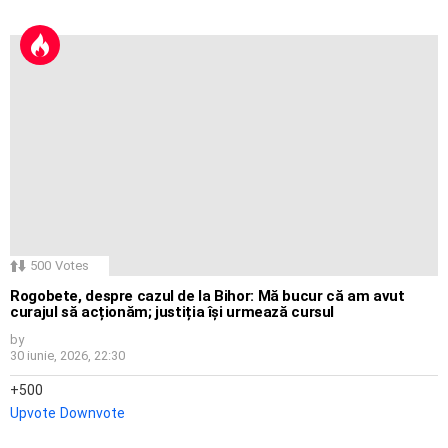
500
Votes
Rogobete, despre cazul de la Bihor: Mă bucur că am avut
curajul să acționăm; justiția își urmează cursul
by
30 iunie, 2026, 22:30
500
Upvote
Downvote