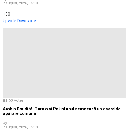
7 august, 2026, 16:30
50
Upvote
Downvote
50
Votes
Arabia Saudită, Turcia și Pakistanul semnează un acord de
apărare comună
by
7 august, 2026, 16:30