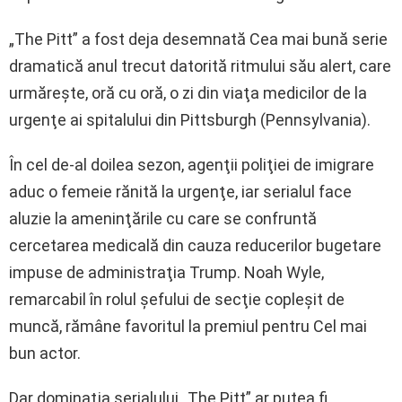
„The Pitt” a fost deja desemnată Cea mai bună serie
dramatică anul trecut datorită ritmului său alert, care
urmăreşte, oră cu oră, o zi din viaţa medicilor de la
urgenţe ai spitalului din Pittsburgh (Pennsylvania).
În cel de-al doilea sezon, agenţii poliţiei de imigrare
aduc o femeie rănită la urgenţe, iar serialul face
aluzie la ameninţările cu care se confruntă
cercetarea medicală din cauza reducerilor bugetare
impuse de administraţia Trump. Noah Wyle,
remarcabil în rolul şefului de secţie copleşit de
muncă, rămâne favoritul la premiul pentru Cel mai
bun actor.
Dar dominaţia serialului „The Pitt” ar putea fi