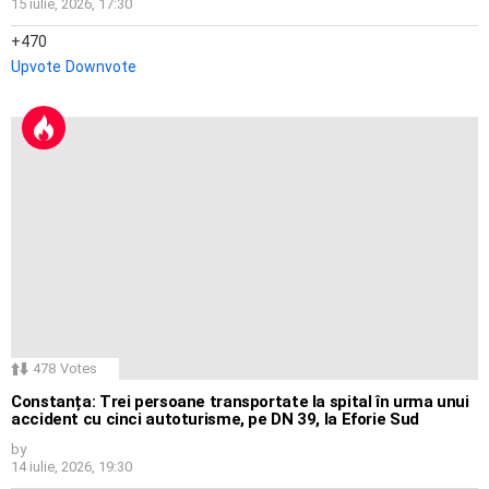
15 iulie, 2026, 17:30
470
Upvote
Downvote
478
Votes
Constanța: Trei persoane transportate la spital în urma unui
accident cu cinci autoturisme, pe DN 39, la Eforie Sud
by
14 iulie, 2026, 19:30