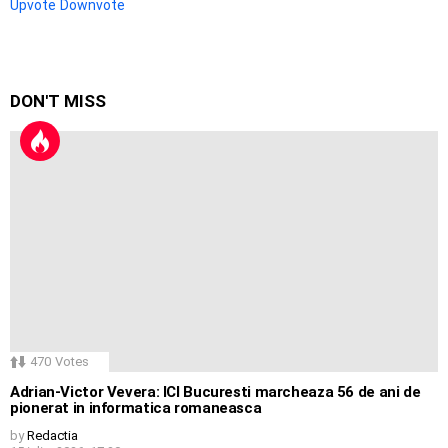
Upvote
Downvote
DON'T MISS
470
Votes
Adrian-Victor Vevera: ICI Bucuresti marcheaza 56 de ani de
pionerat in informatica romaneasca
by
Redactia