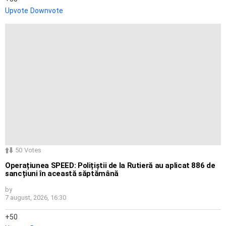
Upvote
Downvote
50
Votes
Operațiunea SPEED: Polițiștii de la Rutieră au aplicat 886 de
sancțiuni în această săptămână
by
7 august, 2026, 16:30
50