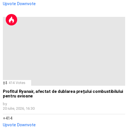
Upvote
Downvote
414
Votes
Profitul Ryanair, afectat de dublarea prețului combustibilului
pentru avioane
by
20 iulie, 2026, 16:30
414
Upvote
Downvote