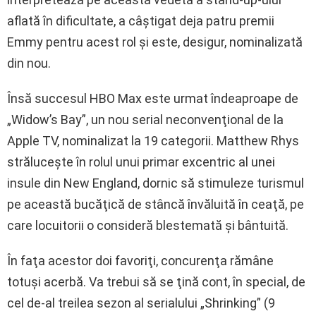
aflată în dificultate, a câştigat deja patru premii
Emmy pentru acest rol şi este, desigur, nominalizată
din nou.
Însă succesul HBO Max este urmat îndeaproape de
„Widow’s Bay”, un nou serial neconvenţional de la
Apple TV, nominalizat la 19 categorii. Matthew Rhys
străluceşte în rolul unui primar excentric al unei
insule din New England, dornic să stimuleze turismul
pe această bucăţică de stâncă învăluită în ceaţă, pe
care locuitorii o consideră blestemată şi bântuită.
În faţa acestor doi favoriţi, concurenţa rămâne
totuşi acerbă. Va trebui să se ţină cont, în special, de
cel de-al treilea sezon al serialului „Shrinking” (9