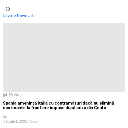
50
Upvote
Downvote
50
Votes
Spania amenință Italia cu contramăsuri dacă nu elimină
controalele la frontiere impuse după criza din Ceuta
by
7 august, 2026, 16:30