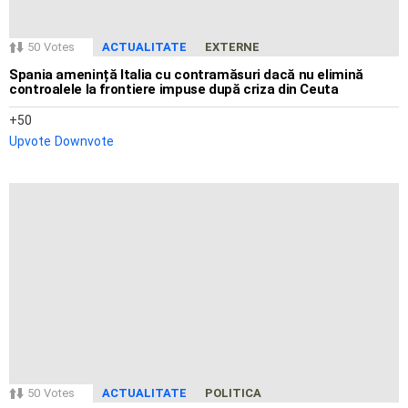
50
Votes
ACTUALITATE
EXTERNE
Spania amenință Italia cu contramăsuri dacă nu elimină
controalele la frontiere impuse după criza din Ceuta
50
Upvote
Downvote
50
Votes
ACTUALITATE
POLITICA