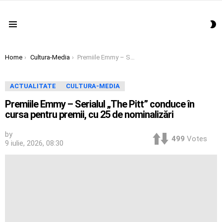
S
Menu
S
You are here:
Home
Cultura-Media
Premiile Emmy – Serialul „The Pitt” conduce în cursa pentru premii, cu 25 de nominalizări
ACTUALITATE
CULTURA-MEDIA
Premiile Emmy – Serialul „The Pitt” conduce în
cursa pentru premii, cu 25 de nominalizări
by
499
Votes
9 iulie, 2026, 08:30