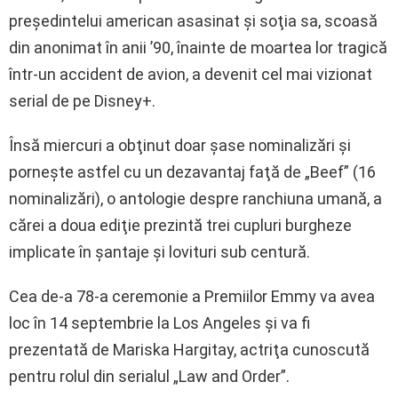
preşedintelui american asasinat şi soţia sa, scoasă
din anonimat în anii ’90, înainte de moartea lor tragică
într-un accident de avion, a devenit cel mai vizionat
serial de pe Disney+.
Însă miercuri a obţinut doar şase nominalizări şi
porneşte astfel cu un dezavantaj faţă de „Beef” (16
nominalizări), o antologie despre ranchiuna umană, a
cărei a doua ediţie prezintă trei cupluri burgheze
implicate în şantaje şi lovituri sub centură.
Cea de-a 78-a ceremonie a Premiilor Emmy va avea
loc în 14 septembrie la Los Angeles şi va fi
prezentată de Mariska Hargitay, actriţa cunoscută
pentru rolul din serialul „Law and Order”.