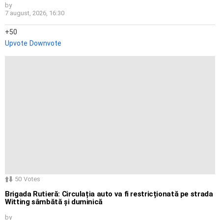
by
7 august, 2026, 16:30
50
Upvote
Downvote
50
Votes
Brigada Rutieră: Circulația auto va fi restricționată pe strada
Witting sâmbătă și duminică
by