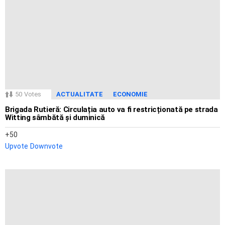
50
Votes
ACTUALITATE
ECONOMIE
Brigada Rutieră: Circulația auto va fi restricționată pe strada
Witting sâmbătă și duminică
50
Upvote
Downvote