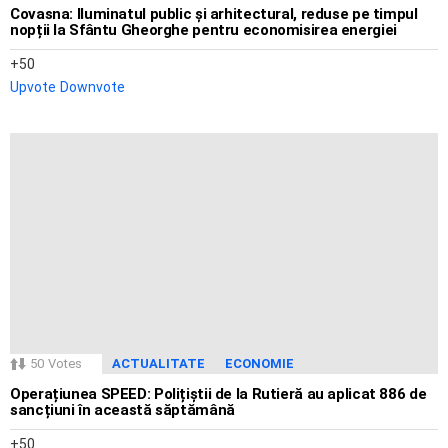
Covasna: Iluminatul public și arhitectural, reduse pe timpul
nopții la Sfântu Gheorghe pentru economisirea energiei
50
Upvote
Downvote
50
Votes
ACTUALITATE
ECONOMIE
Operațiunea SPEED: Polițiștii de la Rutieră au aplicat 886 de
sancțiuni în această săptămână
50