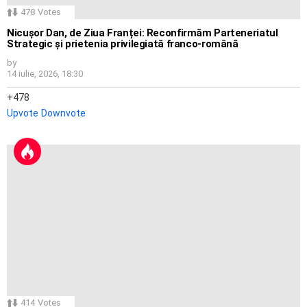
478
Votes
Nicușor Dan, de Ziua Franței: Reconfirmăm Parteneriatul
Strategic și prietenia privilegiată franco-română
by
14 iulie, 2026, 18:30
478
Upvote
Downvote
414
Votes