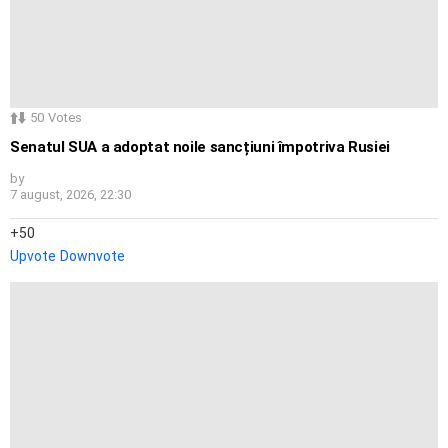
50
Votes
Senatul SUA a adoptat noile sancțiuni împotriva Rusiei
by
7 august, 2026, 22:30
50
Upvote
Downvote