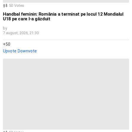
50
Votes
Handbal feminin: România a terminat pe locul 12 Mondialul
U18 pe care l-a găzduit
by
7 august, 2026, 21:30
50
Upvote
Downvote