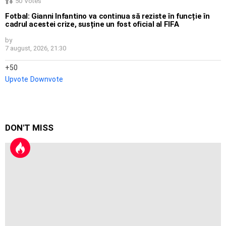
50
Votes
Fotbal: Gianni Infantino va continua să reziste în funcție în
cadrul acestei crize, susține un fost oficial al FIFA
by
7 august, 2026, 21:30
50
Upvote
Downvote
DON'T MISS