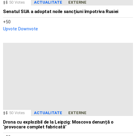
50
Votes
ACTUALITATE
EXTERNE
Senatul SUA a adoptat noile sancțiuni împotriva Rusiei
50
Upvote
Downvote
50
Votes
ACTUALITATE
EXTERNE
Drona cu explozibil de la Leipzig: Moscova denunță o
‘provocare complet fabricată’