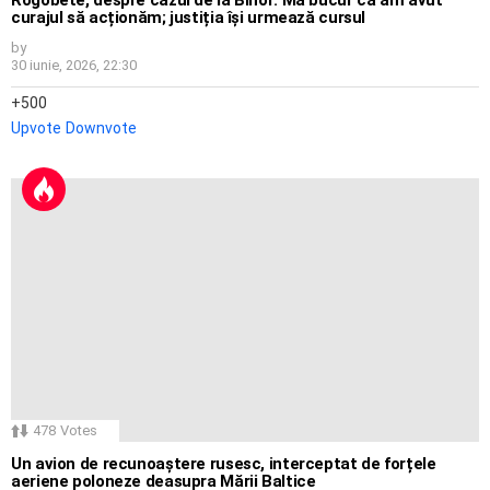
curajul să acționăm; justiția își urmează cursul
by
30 iunie, 2026, 22:30
500
Upvote
Downvote
478
Votes
Un avion de recunoaștere rusesc, interceptat de forțele
aeriene poloneze deasupra Mării Baltice