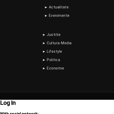
► Actualitate
► Evenimente
► Justitie
► Cultura-Media
► Lifestyle
► Politica
► Economie
Log In
With social network: