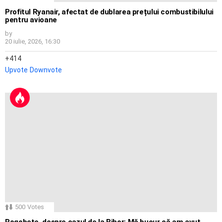
Profitul Ryanair, afectat de dublarea prețului combustibilului
pentru avioane
by
20 iulie, 2026, 16:30
414
Upvote
Downvote
500
Votes
Rogobete, despre cazul de la Bihor: Mă bucur că am avut