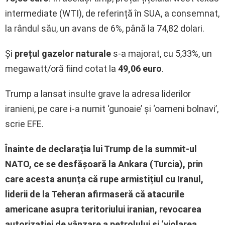
intermediate (WTI), de referință în SUA, a consemnat,
la rândul său, un avans de 6%, până la 74,82 dolari.
Și
prețul gazelor naturale
s-a majorat, cu 5,33%, un
megawatt/oră fiind cotat la
49,06 euro
.
Trump a lansat insulte grave la adresa liderilor
iranieni, pe care i-a numit ‘gunoaie’ și ‘oameni bolnavi’,
scrie EFE.
Înainte de declarația lui Trump de la summit-ul
NATO, ce se desfășoară la Ankara (Turcia), prin
care acesta anunța că rupe armistițiul cu Iranul,
liderii de la Teheran afirmaseră că atacurile
americane asupra teritoriului iranian, revocarea
autorizației de vânzare a petrolului și ‘violarea