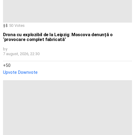
50
Votes
Drona cu explozibil de la Leipzig: Moscova denunță o
‘provocare complet fabricată’
by
7 august, 2026, 22:30
50
Upvote
Downvote