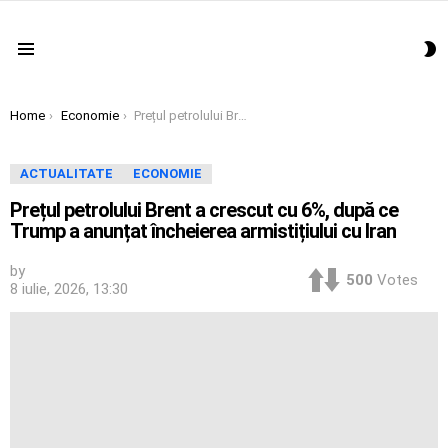
S
Menu
S
You are here:
Home
Economie
Prețul petrolului Brent a crescut cu 6%, după ce Trump a anunțat încheierea armistițiului cu Iran
ACTUALITATE
ECONOMIE
Prețul petrolului Brent a crescut cu 6%, după ce
Trump a anunțat încheierea armistițiului cu Iran
by
500
Votes
8 iulie, 2026, 13:30