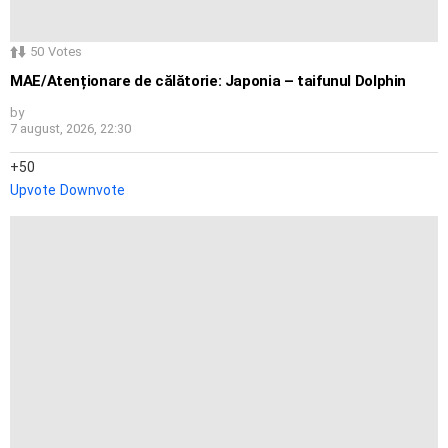
50
Votes
MAE/Atenționare de călătorie: Japonia – taifunul Dolphin
by
7 august, 2026, 22:30
50
Upvote
Downvote