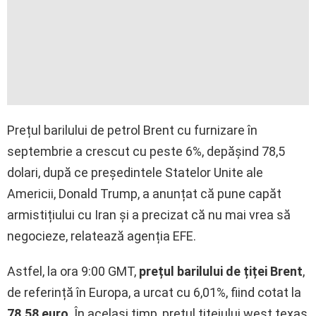
Prețul barilului de petrol Brent cu furnizare în
septembrie a crescut cu peste 6%, depășind 78,5
dolari, după ce președintele Statelor Unite ale
Americii, Donald Trump, a anunțat că pune capăt
armistițiului cu Iran și a precizat că nu mai vrea să
negocieze, relatează agenția EFE.
Astfel, la ora 9:00 GMT,
prețul barilului de țiței Brent
,
de referință în Europa, a urcat cu 6,01%, fiind cotat la
78,58 euro
. În același timp, prețul țițeiului west texas