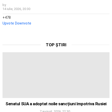
by
14 iulie, 2026, 20:30
478
Upvote
Downvote
TOP ȘTIRI
Senatul SUA a adoptat noile sancțiuni împotriva Rusiei
7 august, 2026, 22:30