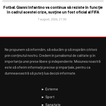
Fotbal: Gianni Infantino va continua să reziste în funcție
în cadrul acestei crize, susține un fost oficial al FIFA
7 august, 2026, 21:30
Ne propunem să informăm, să educăm și să inspirăm cititorii
prin conținutul nostru. Credem în jurnalismul de calitate și în
importanța unei prese libere și independente. Misiunea noastră
este să oferim informații precise și imparțiale, pentru ca
dumneavoastră să puteți lua decizii informate.
► Externe
► Sport
► Sanatate