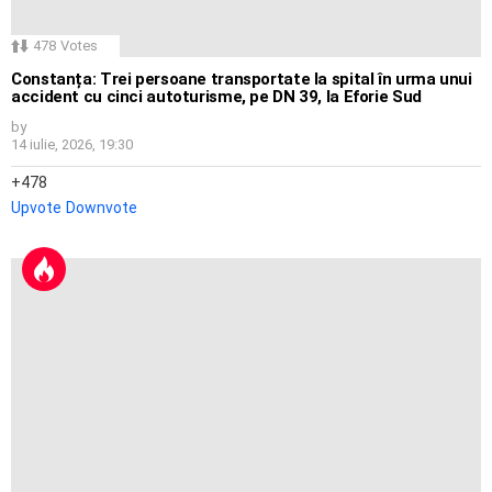
478
Votes
Constanța: Trei persoane transportate la spital în urma unui
accident cu cinci autoturisme, pe DN 39, la Eforie Sud
by
14 iulie, 2026, 19:30
478
Upvote
Downvote