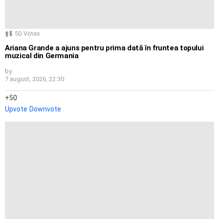
50
Votes
Ariana Grande a ajuns pentru prima dată în fruntea topului
muzical din Germania
by
7 august, 2026, 22:30
50
Upvote
Downvote