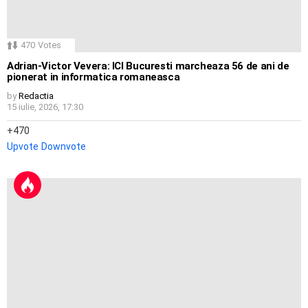
470
Votes
Adrian-Victor Vevera: ICI Bucuresti marcheaza 56 de ani de
pionerat in informatica romaneasca
by
Redactia
15 iulie, 2026, 17:30
470
Upvote
Downvote