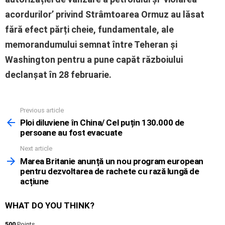
acordurilor’ privind Strâmtoarea Ormuz au lăsat
fără efect părți cheie, fundamentale, ale
memorandumului semnat între Teheran și
Washington pentru a pune capăt războiului
declanșat în 28 februarie.
Previous article
See
more
Ploi diluviene în China/ Cel puțin 130.000 de
persoane au fost evacuate
Next article
Marea Britanie anunță un nou program european
pentru dezvoltarea de rachete cu rază lungă de
acțiune
WHAT DO YOU THINK?
500
Points