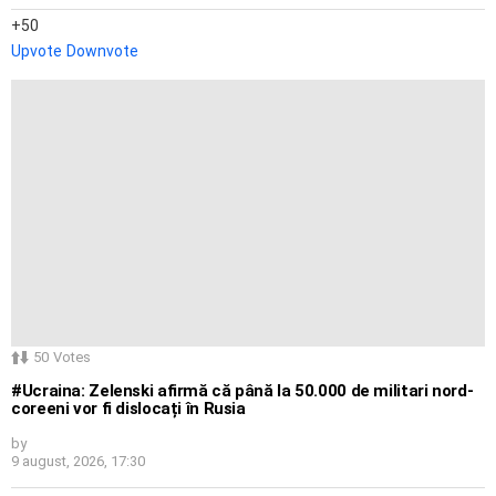
50
Upvote
Downvote
50
Votes
#Ucraina: Zelenski afirmă că până la 50.000 de militari nord-
coreeni vor fi dislocați în Rusia
by
9 august, 2026, 17:30