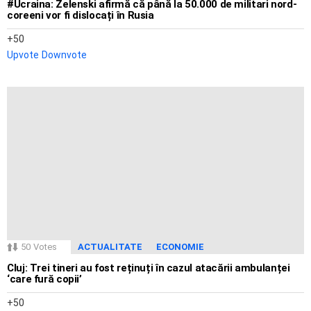
#Ucraina: Zelenski afirmă că până la 50.000 de militari nord-
coreeni vor fi dislocați în Rusia
50
Upvote
Downvote
50
Votes
ACTUALITATE
ECONOMIE
Cluj: Trei tineri au fost reținuți în cazul atacării ambulanței
‘care fură copii’
50