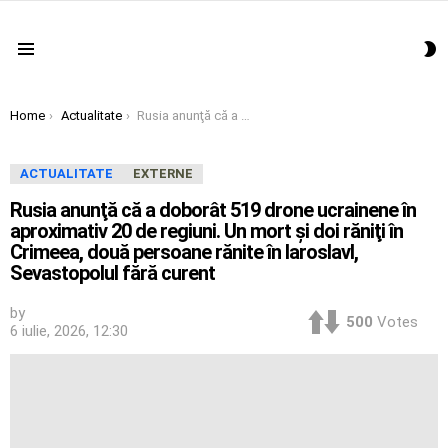
S
Menu
S
You are here:
Home
Actualitate
Rusia anunţă că a doborât 519 drone ucrainene în aproximativ 20 de regiuni. Un mort şi doi răniţi în Crimeea, două persoane rănite în Iaroslavl, Sevastopolul fără curent
ACTUALITATE
EXTERNE
Rusia anunţă că a doborât 519 drone ucrainene în
aproximativ 20 de regiuni. Un mort şi doi răniţi în
Crimeea, două persoane rănite în Iaroslavl,
Sevastopolul fără curent
by
500
Votes
6 iulie, 2026, 12:30