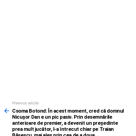
Previous article
See
more
Csoma Botond: În acest moment, cred că domnul
Nicuşor Dan e un pic pasiv. Prin desemnările
anterioare de premier, a devenit un preşedinte
prea mult jucător, l-a întrecut chiar pe Traian
Băsescu, mai ales prin cea de a doua