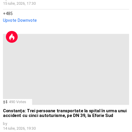
15 iulie, 2026, 17:30
485
Upvote
Downvote
490
Votes
Constanța: Trei persoane transportate la spital în urma unui
accident cu cinci autoturisme, pe DN 39, la Eforie Sud
by
14 iulie, 2026, 19:30