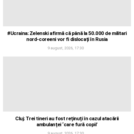
#Ucraina: Zelenski afirmă că până la 50.000 de militari
nord-coreeni vor fi dislocați în Rusia
9 august, 2026, 17:30
Cluj: Trei tineri au fost reținuți în cazul atacării
ambulanței ‘care fură copii’
9 august, 2026, 17:30