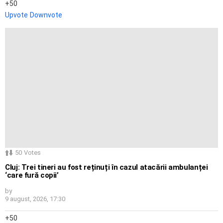
50
Upvote
Downvote
50
Votes
Cluj: Trei tineri au fost reținuți în cazul atacării ambulanței
‘care fură copii’
by
9 august, 2026, 17:30
50