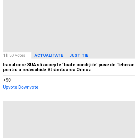
50
Votes
ACTUALITATE
JUSTITIE
Iranul cere SUA să accepte ‘toate condițiile’ puse de Teheran
pentru a redeschide Strâmtoarea Ormuz
50
Upvote
Downvote