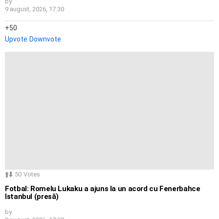
by
9 august, 2026, 17:30
50
Upvote
Downvote
50
Votes
Fotbal: Romelu Lukaku a ajuns la un acord cu Fenerbahce
Istanbul (presă)
by