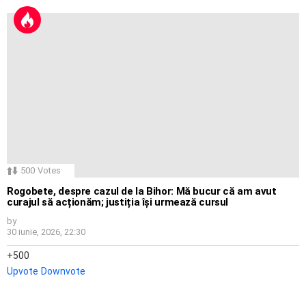
500
Votes
Rogobete, despre cazul de la Bihor: Mă bucur că am avut
curajul să acționăm; justiția își urmează cursul
by
30 iunie, 2026, 22:30
500
Upvote
Downvote