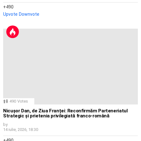
490
Upvote
Downvote
490
Votes
Nicușor Dan, de Ziua Franței: Reconfirmăm Parteneriatul
Strategic și prietenia privilegiată franco-română
by
14 iulie, 2026, 18:30
490