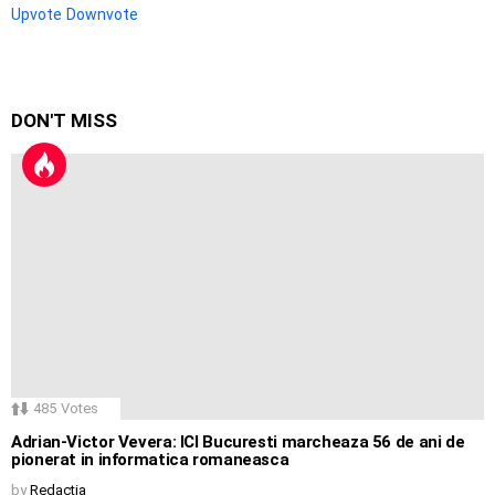
Upvote
Downvote
DON'T MISS
485
Votes
Adrian-Victor Vevera: ICI Bucuresti marcheaza 56 de ani de
pionerat in informatica romaneasca
by
Redactia