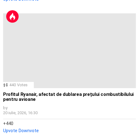
440
Votes
Profitul Ryanair, afectat de dublarea prețului combustibilului
pentru avioane
by
20 iulie, 2026, 16:30
440
Upvote
Downvote