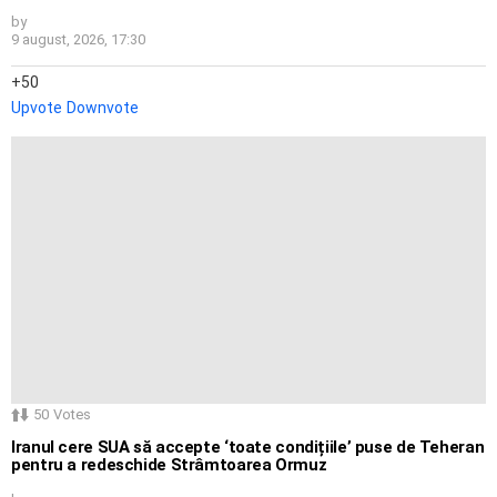
by
9 august, 2026, 17:30
50
Upvote
Downvote
50
Votes
Iranul cere SUA să accepte ‘toate condițiile’ puse de Teheran
pentru a redeschide Strâmtoarea Ormuz