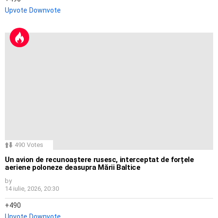
Upvote
Downvote
490
Votes
Un avion de recunoaștere rusesc, interceptat de forțele
aeriene poloneze deasupra Mării Baltice
by
14 iulie, 2026, 20:30
490
Upvote
Downvote