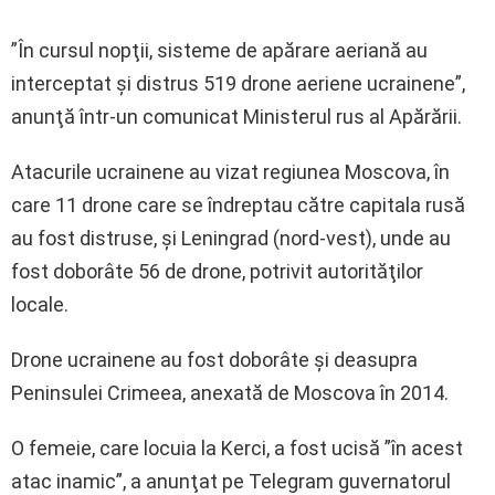
”În cursul nopţii, sisteme de apărare aeriană au
interceptat şi distrus 519 drone aeriene ucrainene”,
anunţă într-un comunicat Ministerul rus al Apărării.
Atacurile ucrainene au vizat regiunea Moscova, în
care 11 drone care se îndreptau către capitala rusă
au fost distruse, şi Leningrad (nord-vest), unde au
fost doborâte 56 de drone, potrivit autorităţilor
locale.
Drone ucrainene au fost doborâte şi deasupra
Peninsulei Crimeea, anexată de Moscova în 2014.
O femeie, care locuia la Kerci, a fost ucisă ”în acest
atac inamic”, a anunţat pe Telegram guvernatorul