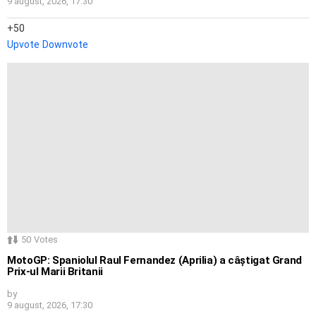
9 august, 2026, 17:30
50
Upvote
Downvote
50
Votes
MotoGP: Spaniolul Raul Fernandez (Aprilia) a câștigat Grand
Prix-ul Marii Britanii
by
9 august, 2026, 17:30