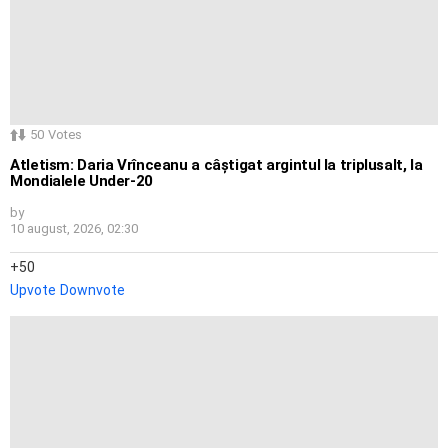
50
Votes
Atletism: Daria Vrînceanu a câștigat argintul la triplusalt, la
Mondialele Under-20
by
10 august, 2026, 02:30
50
Upvote
Downvote