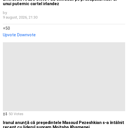
unui puternic cartel irlandez
by
9 august, 2026, 21:30
50
Upvote
Downvote
50
Votes
Iranul anunță că președintele Masoud Pezeshkian s-a întâlnit
recent cu liderul suprem Mojtaba Khamenei