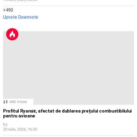
490
Upvote
Downvote
440
Votes
Profitul Ryanair, afectat de dublarea prețului combustibilului
pentru avioane
by
20 iulie, 2026, 16:30