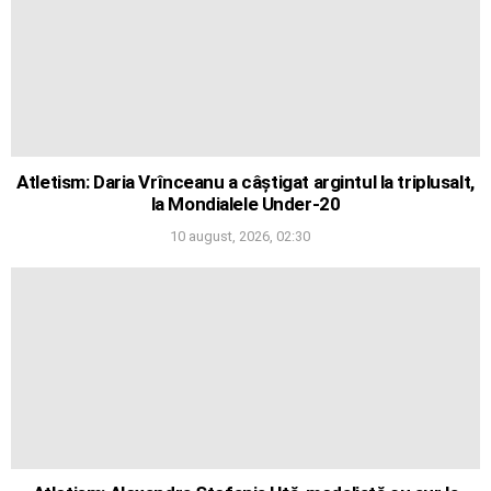
Atletism: Daria Vrînceanu a câștigat argintul la triplusalt,
la Mondialele Under-20
10 august, 2026, 02:30