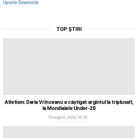
Upvote
Downvote
TOP ȘTIRI
Atletism: Daria Vrînceanu a câștigat argintul la triplusalt,
la Mondialele Under-20
10 august, 2026, 02:30