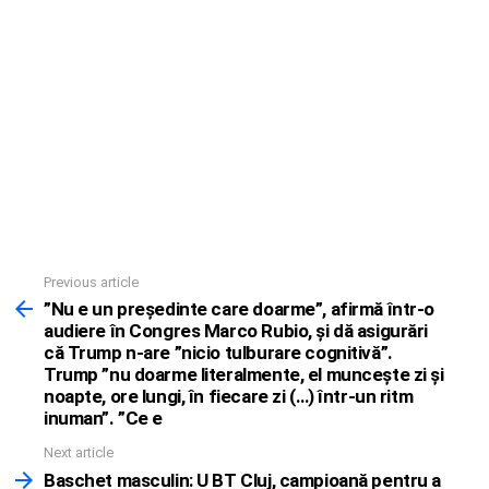
Previous article
See
more
”Nu e un preşedinte care doarme”, afirmă într-o
audiere în Congres Marco Rubio, şi dă asigurări
că Trump n-are ”nicio tulburare cognitivă”.
Trump ”nu doarme literalmente, el munceşte zi şi
noapte, ore lungi, în fiecare zi (…) într-un ritm
inuman”. ”Ce e
Next article
Baschet masculin: U BT Cluj, campioană pentru a