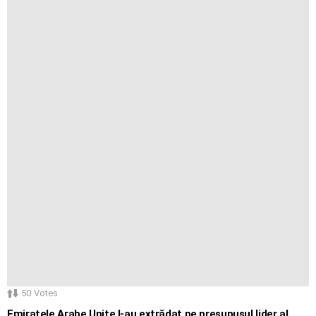
50
Votes
Emiratele Arabe Unite l-au extrădat pe presupusul lider al