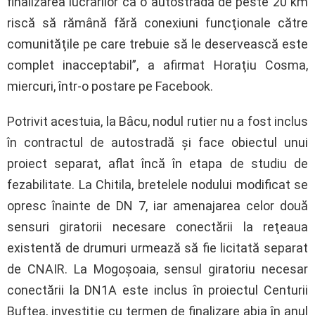
finalizarea lucrărilor că o autostradă de peste 20 km
riscă să rămână fără conexiuni funcţionale către
comunităţile pe care trebuie să le deservească este
complet inacceptabil”, a afirmat Horaţiu Cosma,
miercuri, într-o postare pe Facebook.
Potrivit acestuia, la Bâcu, nodul rutier nu a fost inclus
în contractul de autostradă şi face obiectul unui
proiect separat, aflat încă în etapa de studiu de
fezabilitate. La Chitila, bretelele nodului modificat se
opresc înainte de DN 7, iar amenajarea celor două
sensuri giratorii necesare conectării la reţeaua
existentă de drumuri urmează să fie licitată separat
de CNAIR. La Mogoşoaia, sensul giratoriu necesar
conectării la DN1A este inclus în proiectul Centurii
Buftea, investiţie cu termen de finalizare abia în anul