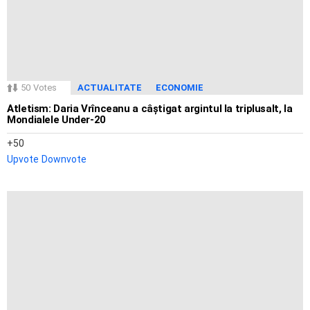
50
Votes
ACTUALITATE
ECONOMIE
Atletism: Daria Vrînceanu a câștigat argintul la triplusalt, la
Mondialele Under-20
50
Upvote
Downvote