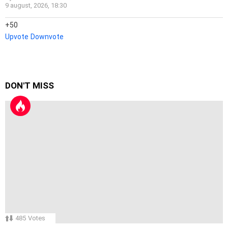
9 august, 2026, 18:30
50
Upvote
Downvote
DON'T MISS
485
Votes