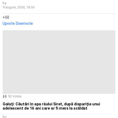
by
9 august, 2026, 18:30
50
Upvote
Downvote
50
Votes
Galați: Căutări în apa râului Siret, după dispariția unui
adolescent de 16 ani care ar fi mers la scăldat
by