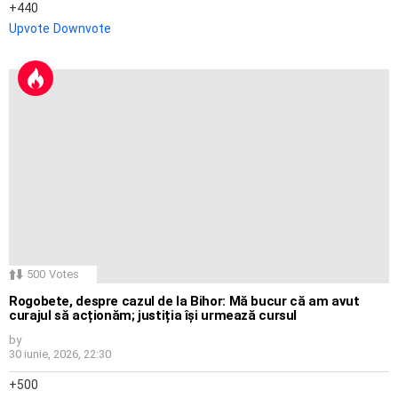
440
Upvote
Downvote
500
Votes
Rogobete, despre cazul de la Bihor: Mă bucur că am avut
curajul să acționăm; justiția își urmează cursul
by
30 iunie, 2026, 22:30
500