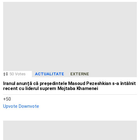
50
Votes
ACTUALITATE
EXTERNE
Iranul anunță că președintele Masoud Pezeshkian s-a întâlnit
recent cu liderul suprem Mojtaba Khamenei
50
Upvote
Downvote