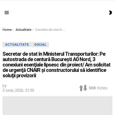
S
Menu
S
You are here:
Home
Actualitate
Secretar de stat în Ministerul Transporturilor: Pe autostrada de centură Bucureşti A0 Nord, 3 conexiuni esenţiale lipsesc din proiect/ Am solicitat de urgenţă CNAIR şi constructorului să identifice soluţii provizorii
ACTUALITATE
SOCIAL
Secretar de stat în Ministerul Transporturilor: Pe
autostrada de centură Bucureşti A0 Nord, 3
conexiuni esenţiale lipsesc din proiect/ Am solicitat
de urgenţă CNAIR şi constructorului să identifice
soluţii provizorii
by
500
Votes
3 iunie, 2026, 21:30