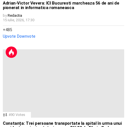
Adrian-Victor Vevera: ICI Bucuresti marcheaza 56 de ani de
pionerat in informatica romaneasca
by
Redactia
15 iulie, 2026, 17:30
485
Upvote
Downvote
490
Votes
Constanța: Trei persoane transportate la spital în urma unui