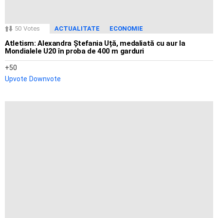
50
Votes
ACTUALITATE
ECONOMIE
Atletism: Alexandra Ștefania Uță, medaliată cu aur la
Mondialele U20 în proba de 400 m garduri
50
Upvote
Downvote