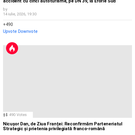
accident cu cinci autoturisme, pe DN 39, la Eforie Sud
by
14 iulie, 2026, 19:30
490
Upvote
Downvote
490
Votes
Nicușor Dan, de Ziua Franței: Reconfirmăm Parteneriatul
Strategic și prietenia privilegiată franco-română