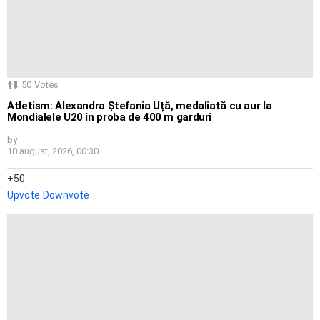
50
Votes
Atletism: Alexandra Ștefania Uță, medaliată cu aur la
Mondialele U20 în proba de 400 m garduri
by
10 august, 2026, 00:30
50
Upvote
Downvote