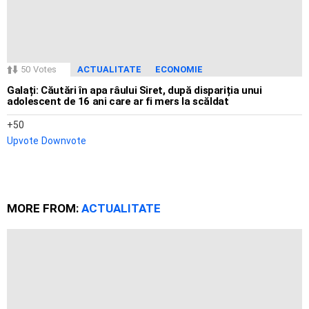
50
Votes
ACTUALITATE
ECONOMIE
Galați: Căutări în apa râului Siret, după dispariția unui
adolescent de 16 ani care ar fi mers la scăldat
50
Upvote
Downvote
MORE FROM:
ACTUALITATE