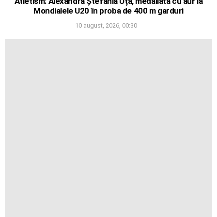
Atletism: Alexandra Ștefania Uță, medaliată cu aur la
Mondialele U20 în proba de 400 m garduri
10 august, 2026, 00:30