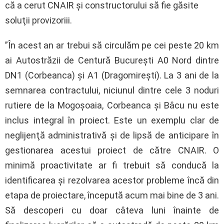
că a cerut CNAIR şi constructorului să fie găsite
soluţii provizoriii.
”În acest an ar trebui să circulăm pe cei peste 20 km
ai Autostrăzii de Centură Bucureşti A0 Nord dintre
DN1 (Corbeanca) şi A1 (Dragomireşti). La 3 ani de la
semnarea contractului, niciunul dintre cele 3 noduri
rutiere de la Mogoşoaia, Corbeanca şi Bâcu nu este
inclus integral în proiect. Este un exemplu clar de
neglijenţă administrativă şi de lipsă de anticipare în
gestionarea acestui proiect de către CNAIR. O
minimă proactivitate ar fi trebuit să conducă la
identificarea şi rezolvarea acestor probleme încă din
etapa de proiectare, începută acum mai bine de 3 ani.
Să descoperi cu doar câteva luni înainte de