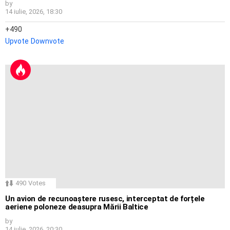
by
14 iulie, 2026, 18:30
490
Upvote
Downvote
490
Votes
Un avion de recunoaștere rusesc, interceptat de forțele
aeriene poloneze deasupra Mării Baltice
by
14 iulie, 2026, 20:30