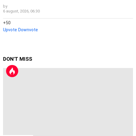
by
6 august, 2026, 06:30
50
Upvote
Downvote
DON'T MISS