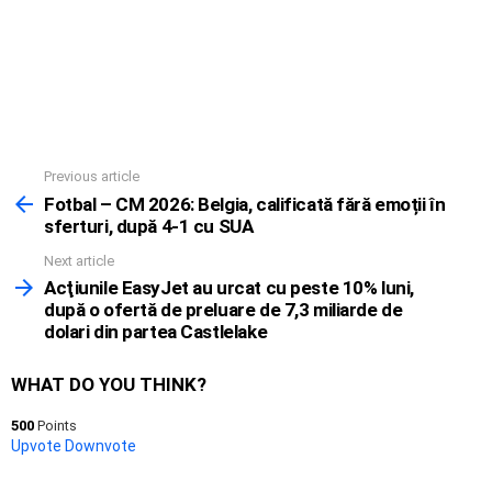
Previous article
See
more
Fotbal – CM 2026: Belgia, calificată fără emoții în
sferturi, după 4-1 cu SUA
Next article
Acţiunile EasyJet au urcat cu peste 10% luni,
după o ofertă de preluare de 7,3 miliarde de
dolari din partea Castlelake
WHAT DO YOU THINK?
500
Points
Upvote
Downvote