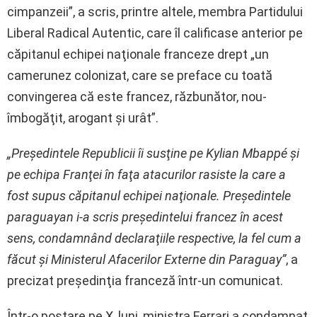
cimpanzeii”, a scris, printre altele, membra Partidului
Liberal Radical Autentic, care îl calificase anterior pe
căpitanul echipei naţionale franceze drept „un
camerunez colonizat, care se preface cu toată
convingerea că este francez, răzbunător, nou-
îmbogăţit, arogant şi urât”.
„Preşedintele Republicii îi susţine pe Kylian Mbappé şi
pe echipa Franţei în faţa atacurilor rasiste la care a
fost supus căpitanul echipei naţionale. Preşedintele
paraguayan i-a scris preşedintelui francez în acest
sens, condamnând declaraţiile respective, la fel cum a
făcut şi Ministerul Afacerilor Externe din Paraguay”
, a
precizat preşedinţia franceză într-un comunicat.
Într-o postare pe X, luni, ministra Ferrari a condamnat