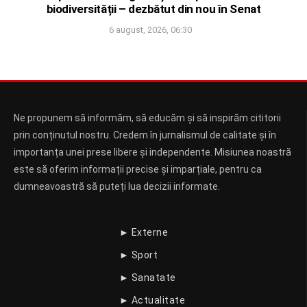
biodiversității – dezbătut din nou în Senat
6 august, 2026, 06:30
Ne propunem să informăm, să educăm și să inspirăm cititorii
prin conținutul nostru. Credem în jurnalismul de calitate și în
importanța unei prese libere și independente. Misiunea noastră
este să oferim informații precise și imparțiale, pentru ca
dumneavoastră să puteți lua decizii informate.
► Externe
► Sport
► Sanatate
► Actualitate