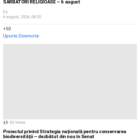
SĂRBĂTORI RELIGIOASE – 6 august
by
6 august, 2026, 08:30
50
Upvote
Downvote
50
Votes
Proiectul privind Strategia națională pentru conservarea
biodiversității – dezbătut din nou în Senat