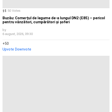
50
Votes
Buzău: Comerțul de legume de-a lungul DN2 (E85) – pericol
pentru vânzători, cumpărători și șoferi
by
6 august, 2026, 09:30
50
Upvote
Downvote