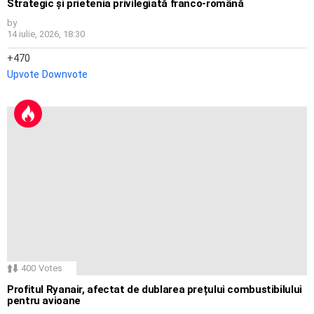
Strategic și prietenia privilegiată franco-română
by
14 iulie, 2026, 18:30
470
Upvote
Downvote
400
Votes
Profitul Ryanair, afectat de dublarea prețului combustibilului
pentru avioane