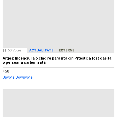
50
Votes
ACTUALITATE
EXTERNE
Argeș: Incendiu la o clădire părăsită din Pitești; a fost găsită
o persoană carbonizată
50
Upvote
Downvote