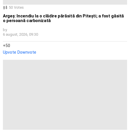
50
Votes
Argeș: Incendiu la o clădire părăsită din Pitești; a fost găsită
o persoană carbonizată
by
6 august, 2026, 09:30
50
Upvote
Downvote