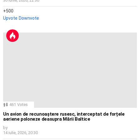
30 iunie, 2026, 22:30
500
Upvote
Downvote
461
Votes
Un avion de recunoaștere rusesc, interceptat de forțele
aeriene poloneze deasupra Mării Baltice
by
14 iulie, 2026, 20:30