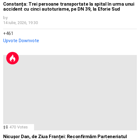
Constanța: Trei persoane transportate la spital în urma unui
accident cu cinci autoturisme, pe DN 39, la Eforie Sud
by
14 iulie, 2026, 19:30
461
Upvote
Downvote
470
Votes
Nicușor Dan, de Ziua Franței: Reconfirmăm Parteneriatul