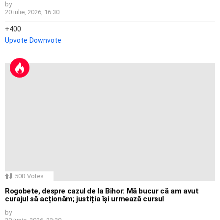
by
20 iulie, 2026, 16:30
400
Upvote
Downvote
500
Votes
Rogobete, despre cazul de la Bihor: Mă bucur că am avut
curajul să acționăm; justiția își urmează cursul
by