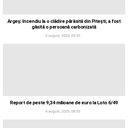
Argeș: Incendiu la o clădire părăsită din Pitești; a fost
găsită o persoană carbonizată
6 august, 2026, 09:30
Report de peste 9,34 milioane de euro la Loto 6/49
6 august, 2026, 08:30