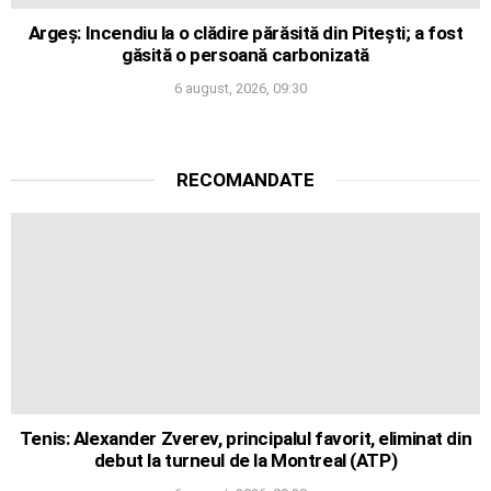
Argeș: Incendiu la o clădire părăsită din Pitești; a fost
găsită o persoană carbonizată
6 august, 2026, 09:30
RECOMANDATE
Tenis: Alexander Zverev, principalul favorit, eliminat din
debut la turneul de la Montreal (ATP)