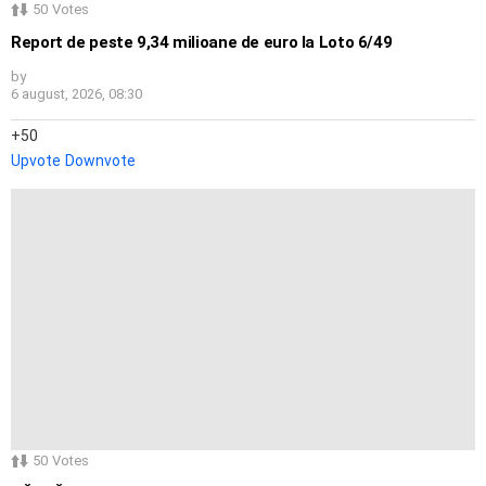
50
Votes
Report de peste 9,34 milioane de euro la Loto 6/49
by
6 august, 2026, 08:30
50
Upvote
Downvote
50
Votes