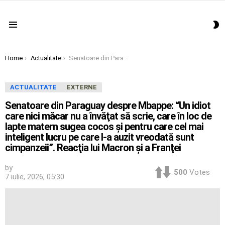
S
Menu
S
You are here:
Home
Actualitate
Senatoare din Paraguay despre Mbappe: “Un idiot care nici măcar nu a învăţat să scrie, care în loc de lapte matern sugea cocos şi pentru care cel mai inteligent lucru pe care l-a auzit vreodată sunt cimpanzeii”. Reacţia lui Macron şi a Franţei
ACTUALITATE
EXTERNE
Senatoare din Paraguay despre Mbappe: “Un idiot
care nici măcar nu a învăţat să scrie, care în loc de
lapte matern sugea cocos şi pentru care cel mai
inteligent lucru pe care l-a auzit vreodată sunt
cimpanzeii”. Reacţia lui Macron şi a Franţei
by
500
Votes
7 iulie, 2026, 05:30