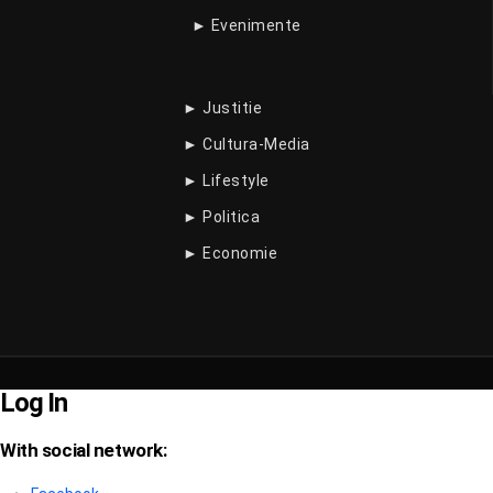
► Evenimente
► Justitie
► Cultura-Media
► Lifestyle
► Politica
► Economie
Log In
With social network: