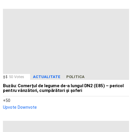
50
Votes
ACTUALITATE
POLITICA
Buzău: Comerțul de legume de-a lungul DN2 (E85) – pericol
pentru vânzători, cumpărători și șoferi
50
Upvote
Downvote