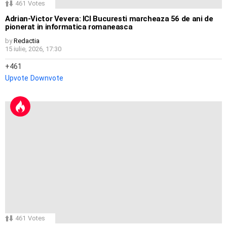
461
Votes
Adrian-Victor Vevera: ICI Bucuresti marcheaza 56 de ani de
pionerat in informatica romaneasca
by
Redactia
15 iulie, 2026, 17:30
461
Upvote
Downvote
461
Votes