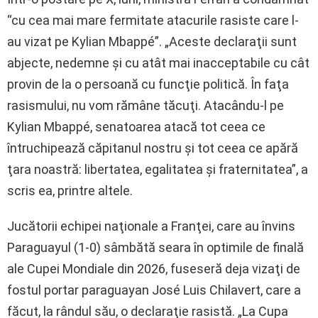
“cu cea mai mare fermitate atacurile rasiste care l-
au vizat pe Kylian Mbappé”. „Aceste declaraţii sunt
abjecte, nedemne şi cu atât mai inacceptabile cu cât
provin de la o persoană cu funcţie politică. În faţa
rasismului, nu vom rămâne tăcuţi. Atacându-l pe
Kylian Mbappé, senatoarea atacă tot ceea ce
întruchipează căpitanul nostru şi tot ceea ce apără
ţara noastră: libertatea, egalitatea şi fraternitatea”, a
scris ea, printre altele.
Jucătorii echipei naţionale a Franţei, care au învins
Paraguayul (1-0) sâmbătă seara în optimile de finală
ale Cupei Mondiale din 2026, fuseseră deja vizaţi de
fostul portar paraguayan José Luis Chilavert, care a
făcut, la rândul său, o declaraţie rasistă. „La Cupa