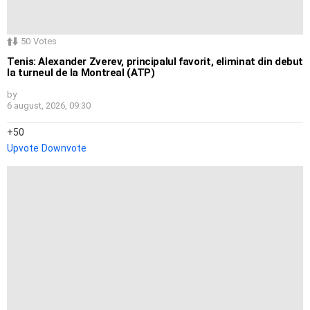
50
Votes
Tenis: Alexander Zverev, principalul favorit, eliminat din debut
la turneul de la Montreal (ATP)
by
6 august, 2026, 09:30
50
Upvote
Downvote