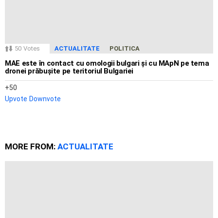
50
Votes
ACTUALITATE
POLITICA
MAE este în contact cu omologii bulgari și cu MApN pe tema
dronei prăbușite pe teritoriul Bulgariei
50
Upvote
Downvote
MORE FROM:
ACTUALITATE