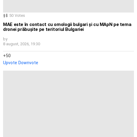
50
Votes
MAE este în contact cu omologii bulgari și cu MApN pe tema
dronei prăbușite pe teritoriul Bulgariei
by
8 august, 2026, 19:30
50
Upvote
Downvote