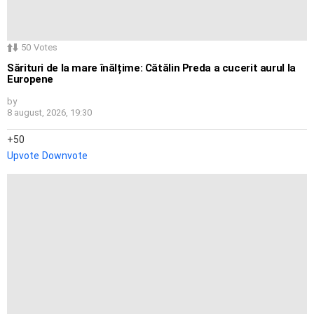
50
Votes
Sărituri de la mare înălțime: Cătălin Preda a cucerit aurul la
Europene
by
8 august, 2026, 19:30
50
Upvote
Downvote