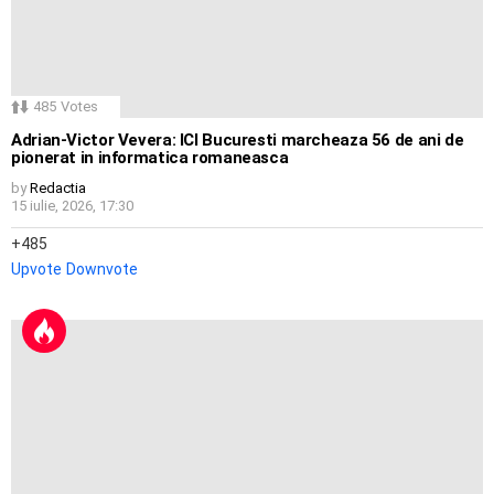
485
Votes
Adrian-Victor Vevera: ICI Bucuresti marcheaza 56 de ani de
pionerat in informatica romaneasca
by
Redactia
15 iulie, 2026, 17:30
485
Upvote
Downvote