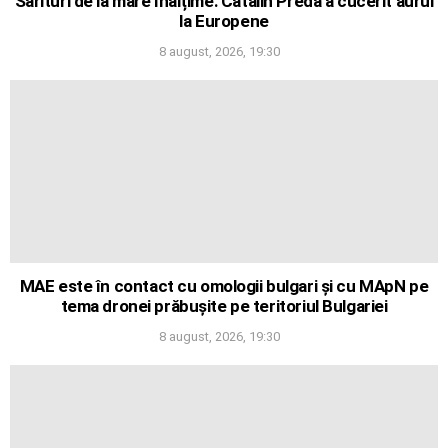
Sărituri de la mare înălțime: Cătălin Preda a cucerit aurul
la Europene
8 august, 2026, 19:30
MAE este în contact cu omologii bulgari și cu MApN pe
tema dronei prăbușite pe teritoriul Bulgariei
8 august, 2026, 19:30