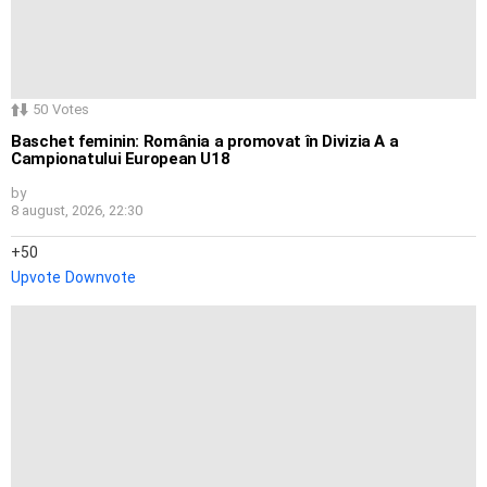
50
Votes
Baschet feminin: România a promovat în Divizia A a
Campionatului European U18
by
8 august, 2026, 22:30
50
Upvote
Downvote