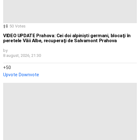
50
Votes
VIDEO UPDATE Prahova: Cei doi alpinişti germani, blocaţi în
peretele Văii Albe, recuperaţi de Salvamont Prahova
by
8 august, 2026, 21:30
50
Upvote
Downvote