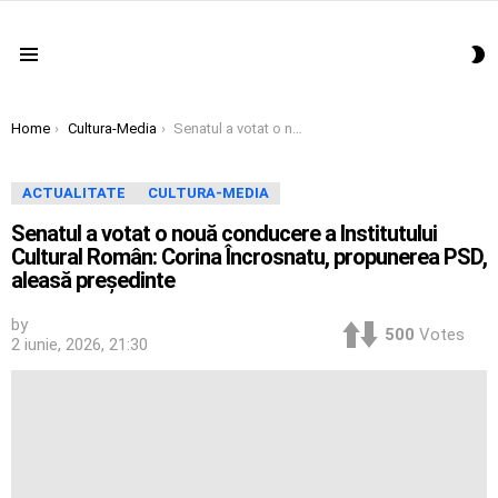
S
Menu
S
You are here:
Home
Cultura-Media
Senatul a votat o nouă conducere a Institutului Cultural Român: Corina Încrosnatu, propunerea PSD, aleasă preşedinte
ACTUALITATE
CULTURA-MEDIA
Senatul a votat o nouă conducere a Institutului
Cultural Român: Corina Încrosnatu, propunerea PSD,
aleasă preşedinte
by
500
Votes
2 iunie, 2026, 21:30