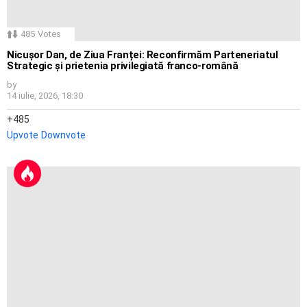
485
Votes
Nicușor Dan, de Ziua Franței: Reconfirmăm Parteneriatul
Strategic și prietenia privilegiată franco-română
by
14 iulie, 2026, 18:30
485
Upvote
Downvote