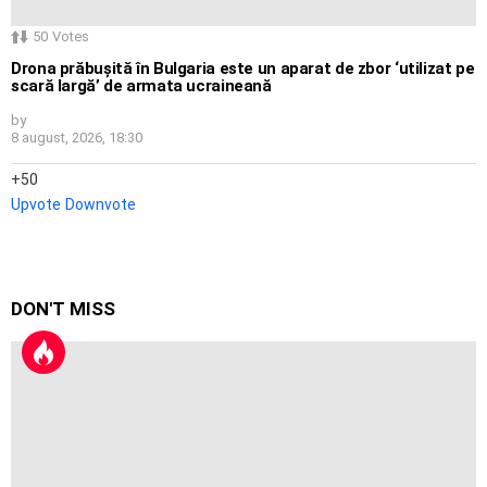
50
Votes
Drona prăbușită în Bulgaria este un aparat de zbor ‘utilizat pe
scară largă’ de armata ucraineană
by
8 august, 2026, 18:30
50
Upvote
Downvote
DON'T MISS