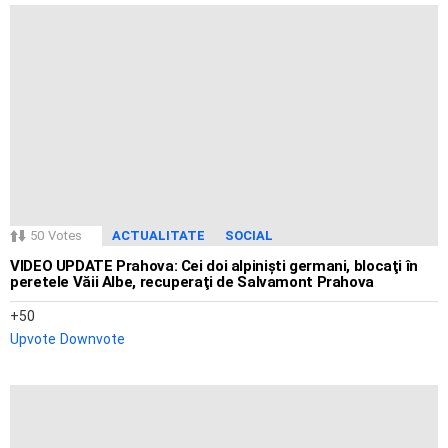
50
Votes
ACTUALITATE
SOCIAL
VIDEO UPDATE Prahova: Cei doi alpinişti germani, blocaţi în
peretele Văii Albe, recuperaţi de Salvamont Prahova
50
Upvote
Downvote