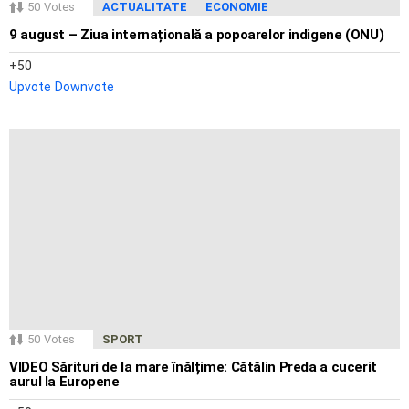
50
Votes
ACTUALITATE
ECONOMIE
9 august – Ziua internațională a popoarelor indigene (ONU)
50
Upvote
Downvote
50
Votes
SPORT
VIDEO Sărituri de la mare înălțime: Cătălin Preda a cucerit
aurul la Europene