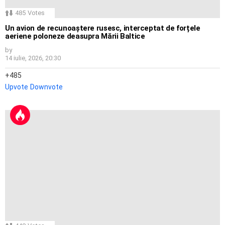
485
Votes
Un avion de recunoaștere rusesc, interceptat de forțele
aeriene poloneze deasupra Mării Baltice
by
14 iulie, 2026, 20:30
485
Upvote
Downvote