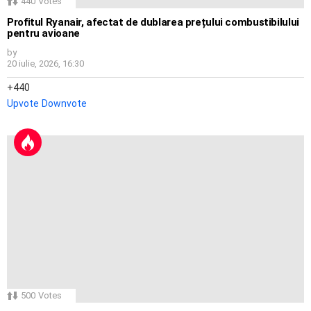
440
Votes
Profitul Ryanair, afectat de dublarea prețului combustibilului
pentru avioane
by
20 iulie, 2026, 16:30
440
Upvote
Downvote
500
Votes