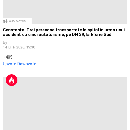
485
Votes
Constanța: Trei persoane transportate la spital în urma unui
accident cu cinci autoturisme, pe DN 39, la Eforie Sud
by
14 iulie, 2026, 19:30
485
Upvote
Downvote