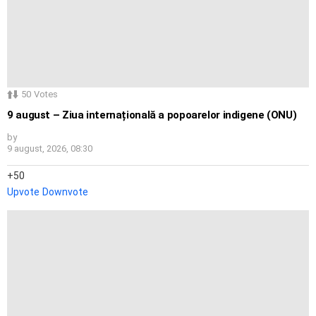
50
Votes
9 august – Ziua internațională a popoarelor indigene (ONU)
by
9 august, 2026, 08:30
50
Upvote
Downvote