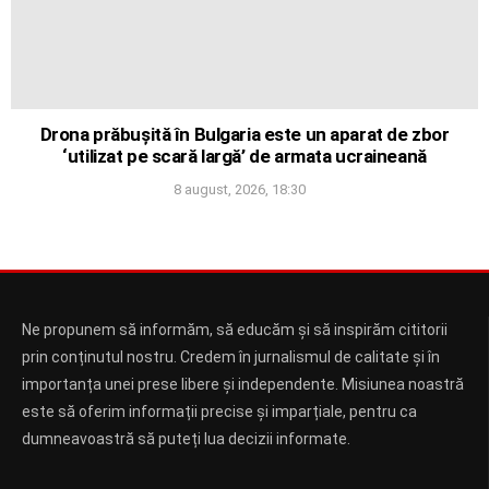
Drona prăbușită în Bulgaria este un aparat de zbor
‘utilizat pe scară largă’ de armata ucraineană
8 august, 2026, 18:30
Ne propunem să informăm, să educăm și să inspirăm cititorii
prin conținutul nostru. Credem în jurnalismul de calitate și în
importanța unei prese libere și independente. Misiunea noastră
este să oferim informații precise și imparțiale, pentru ca
dumneavoastră să puteți lua decizii informate.