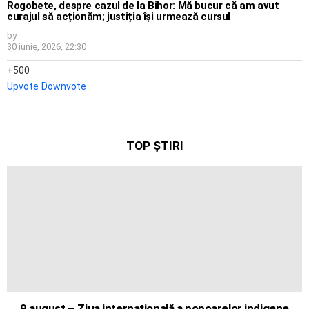
Rogobete, despre cazul de la Bihor: Mă bucur că am avut
curajul să acționăm; justiția își urmează cursul
by
30 iunie, 2026, 22:30
500
Upvote
Downvote
TOP ȘTIRI
9 august – Ziua internațională a popoarelor indigene