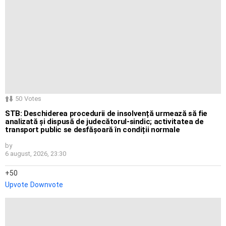
50
Votes
STB: Deschiderea procedurii de insolvență urmează să fie
analizată și dispusă de judecătorul-sindic; activitatea de
transport public se desfășoară în condiții normale
by
6 august, 2026, 23:30
50
Upvote
Downvote