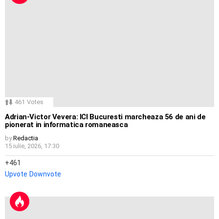
461
Votes
Adrian-Victor Vevera: ICI Bucuresti marcheaza 56 de ani de
pionerat in informatica romaneasca
by
Redactia
15 iulie, 2026, 17:30
461
Upvote
Downvote