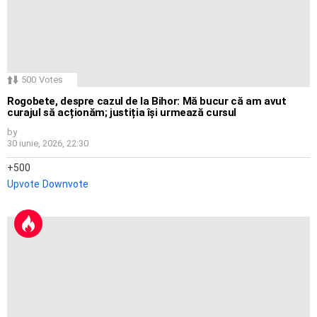
500
Votes
Rogobete, despre cazul de la Bihor: Mă bucur că am avut
curajul să acționăm; justiția își urmează cursul
by
30 iunie, 2026, 22:30
500
Upvote
Downvote