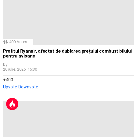
400
Votes
Profitul Ryanair, afectat de dublarea prețului combustibilului
pentru avioane
by
20 iulie, 2026, 16:30
400
Upvote
Downvote