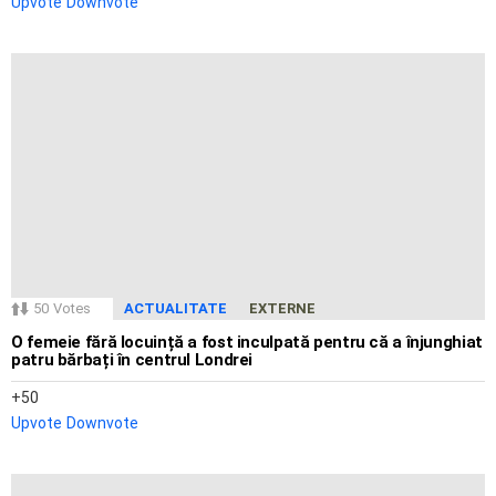
Upvote
Downvote
50
Votes
ACTUALITATE
EXTERNE
O femeie fără locuință a fost inculpată pentru că a înjunghiat
patru bărbați în centrul Londrei
50
Upvote
Downvote