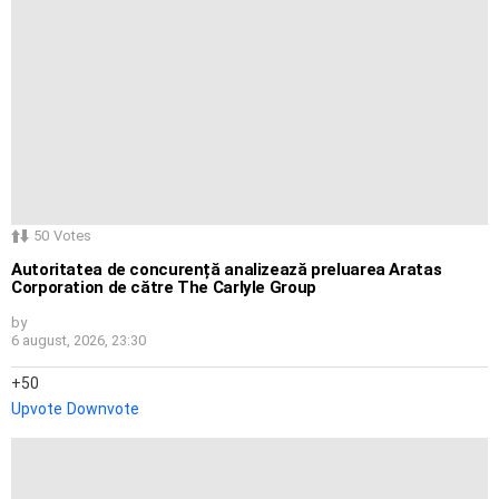
50
Votes
Autoritatea de concurență analizează preluarea Aratas
Corporation de către The Carlyle Group
by
6 august, 2026, 23:30
50
Upvote
Downvote