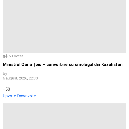
50
Votes
Ministrul Oana Țoiu – convorbire cu omologul din Kazahstan
by
6 august, 2026, 22:30
50
Upvote
Downvote