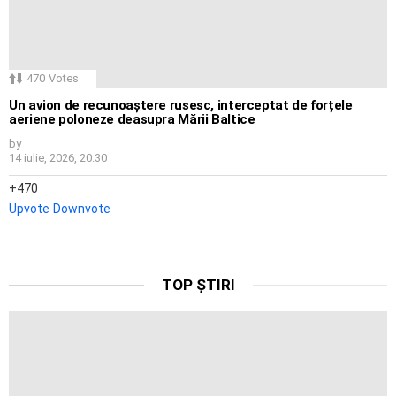
470
Votes
Un avion de recunoaștere rusesc, interceptat de forțele
aeriene poloneze deasupra Mării Baltice
by
14 iulie, 2026, 20:30
470
Upvote
Downvote
TOP ȘTIRI