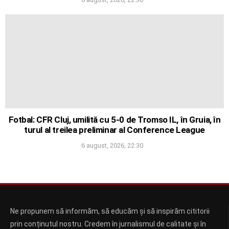
Fotbal: CFR Cluj, umilită cu 5-0 de Tromso IL, în Gruia, în
turul al treilea preliminar al Conference League
6 august, 2026, 22:30
Ne propunem să informăm, să educăm și să inspirăm cititorii
prin conținutul nostru. Credem în jurnalismul de calitate și în