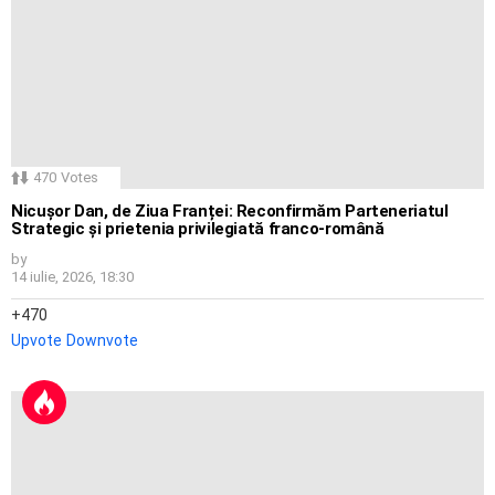
470
Votes
Nicușor Dan, de Ziua Franței: Reconfirmăm Parteneriatul
Strategic și prietenia privilegiată franco-română
by
14 iulie, 2026, 18:30
470
Upvote
Downvote