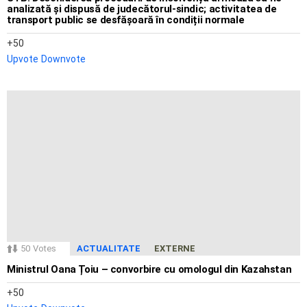
analizată și dispusă de judecătorul-sindic; activitatea de
transport public se desfășoară în condiții normale
50
Upvote
Downvote
50
Votes
ACTUALITATE
EXTERNE
Ministrul Oana Țoiu – convorbire cu omologul din Kazahstan
50