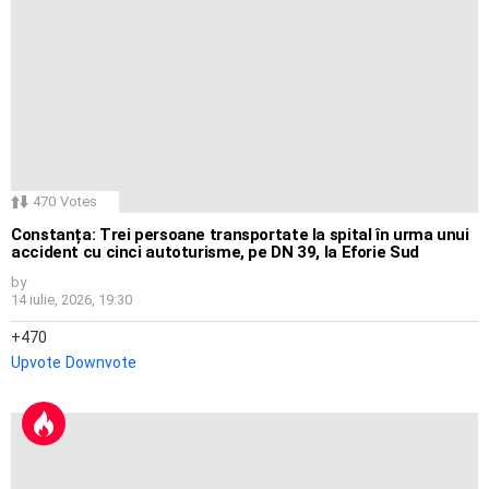
470
Votes
Constanța: Trei persoane transportate la spital în urma unui
accident cu cinci autoturisme, pe DN 39, la Eforie Sud
by
14 iulie, 2026, 19:30
470
Upvote
Downvote