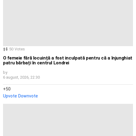
50
Votes
O femeie fără locuință a fost inculpată pentru că a înjunghiat
patru bărbați în centrul Londrei
by
6 august, 2026, 22:30
50
Upvote
Downvote