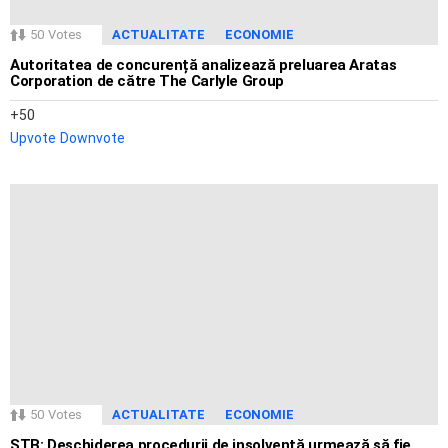
50
Votes
ACTUALITATE
ECONOMIE
Autoritatea de concurență analizează preluarea Aratas
Corporation de către The Carlyle Group
50
Upvote
Downvote
50
Votes
ACTUALITATE
ECONOMIE
STB: Deschiderea procedurii de insolvență urmează să fie