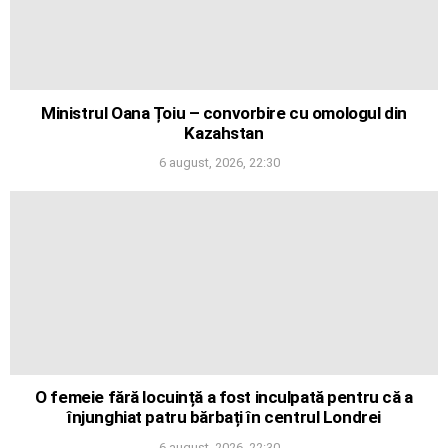
Ministrul Oana Țoiu – convorbire cu omologul din
Kazahstan
6 august, 2026, 22:30
O femeie fără locuință a fost inculpată pentru că a
înjunghiat patru bărbați în centrul Londrei
6 august, 2026, 22:30