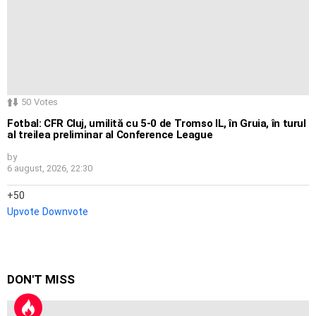
50
Votes
Fotbal: CFR Cluj, umilită cu 5-0 de Tromso IL, în Gruia, în turul
al treilea preliminar al Conference League
by
6 august, 2026, 22:30
50
Upvote
Downvote
DON'T MISS