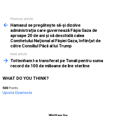
Previous article
See
more
Hamasul se pregăteşte să-şi dizolve
administraţia care guvernează Fâşia Gaza de
aproape 20 de ani şi să deschidă calea
Comitetului Naţional al Fâşiei Gaza, înfiinţat de
către Consiliul Păcii al lui Trump
Next article
Tottenham l-a transferat pe Tonali pentru suma
record de 100 de milioane de lire sterline
WHAT DO YOU THINK?
500
Points
Upvote
Downvote
Written by