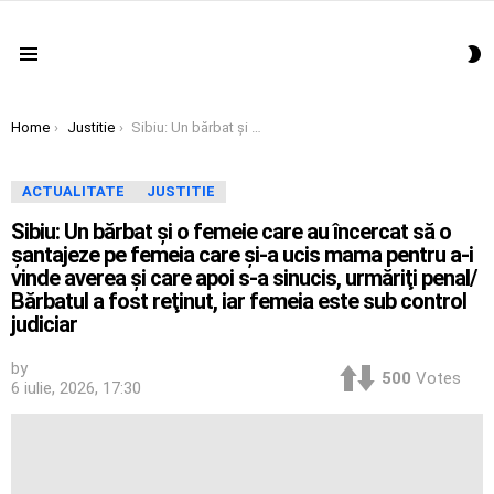
S
Menu
S
You are here:
Home
Justitie
Sibiu: Un bărbat şi o femeie care au încercat să o şantajeze pe femeia care şi-a ucis mama pentru a-i vinde averea şi care apoi s-a sinucis, urmăriţi penal/ Bărbatul a fost reţinut, iar femeia este sub control judiciar
ACTUALITATE
JUSTITIE
Sibiu: Un bărbat şi o femeie care au încercat să o
şantajeze pe femeia care şi-a ucis mama pentru a-i
vinde averea şi care apoi s-a sinucis, urmăriţi penal/
Bărbatul a fost reţinut, iar femeia este sub control
judiciar
by
500
Votes
6 iulie, 2026, 17:30