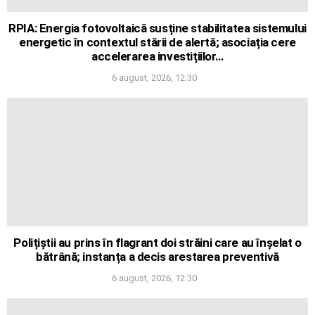
RPIA: Energia fotovoltaică susține stabilitatea sistemului
energetic în contextul stării de alertă; asociația cere
accelerarea investițiilor…
6 august, 2026, 12:30
Polițiștii au prins în flagrant doi străini care au înșelat o
bătrână; instanța a decis arestarea preventivă
6 august, 2026, 12:30