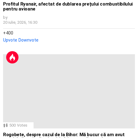
Profitul Ryanair, afectat de dublarea prețului combustibilului
pentru avioane
by
20 iulie, 2026, 16:30
400
Upvote
Downvote
500
Votes
Rogobete, despre cazul de la Bihor: Mă bucur că am avut