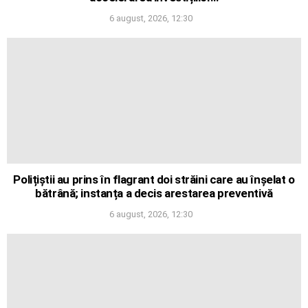
6 august, 2026, 12:30
Polițiștii au prins în flagrant doi străini care au înșelat o
bătrână; instanța a decis arestarea preventivă
6 august, 2026, 12:30