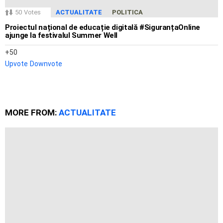
50
Votes
ACTUALITATE
POLITICA
Proiectul național de educație digitală #SiguranțaOnline
ajunge la festivalul Summer Well
50
Upvote
Downvote
MORE FROM:
ACTUALITATE