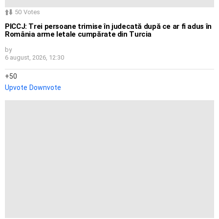
50
Votes
PICCJ: Trei persoane trimise în judecată după ce ar fi adus în
România arme letale cumpărate din Turcia
by
6 august, 2026, 12:30
50
Upvote
Downvote