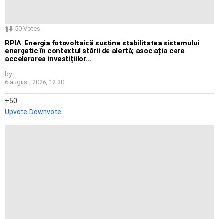
50
Votes
RPIA: Energia fotovoltaică susține stabilitatea sistemului
energetic în contextul stării de alertă; asociația cere
accelerarea investițiilor…
by
6 august, 2026, 12:30
50
Upvote
Downvote