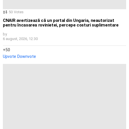
50
Votes
CNAIR avertizează că un portal din Ungaria, neautorizat
pentru încasarea rovinietei, percepe costuri suplimentare
by
6 august, 2026, 12:30
50
Upvote
Downvote