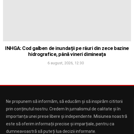
INHGA: Cod galben de inundații pe râuri din zece bazine
hidrografice, până vineri dimineața
6 august, 2026, 12:30
Ne propunem să informăm, să educăm și să inspirăm cititorii
prin conținutul nostru. Credem în jurnalismul de calitate și în
importanța unei prese libere și independente. Misiunea noastră
este să oferim informații precise și imparțiale, pentru ca
dumneavoastră să puteți lua decizii informate.