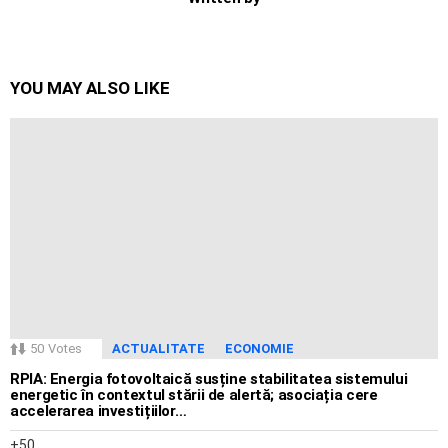
YOU MAY ALSO LIKE
50
Votes
ACTUALITATE
ECONOMIE
RPIA: Energia fotovoltaică susține stabilitatea sistemului
energetic în contextul stării de alertă; asociația cere
accelerarea investițiilor…
50