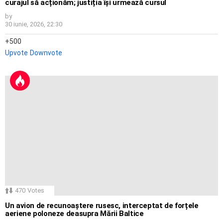
curajul să acționăm; justiția își urmează cursul
by
30 iunie, 2026, 22:30
500
Upvote
Downvote
470
Votes
Un avion de recunoaștere rusesc, interceptat de forțele
aeriene poloneze deasupra Mării Baltice