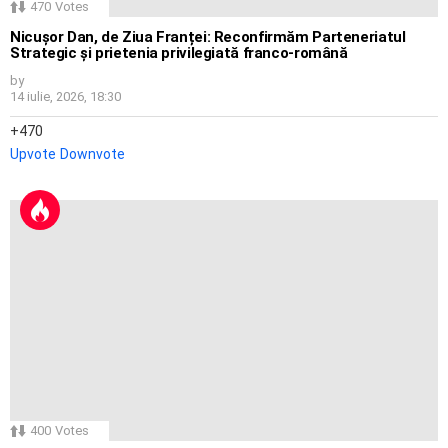
470
Votes
Nicușor Dan, de Ziua Franței: Reconfirmăm Parteneriatul
Strategic și prietenia privilegiată franco-română
by
14 iulie, 2026, 18:30
470
Upvote
Downvote
400
Votes