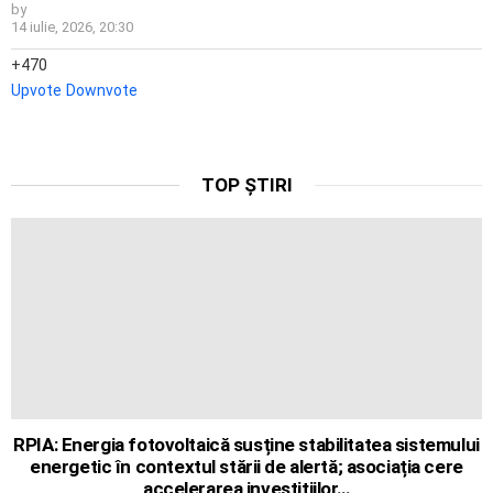
by
14 iulie, 2026, 20:30
470
Upvote
Downvote
TOP ȘTIRI
RPIA: Energia fotovoltaică susține stabilitatea sistemului
energetic în contextul stării de alertă; asociația cere
accelerarea investițiilor…