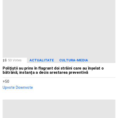
50
Votes
ACTUALITATE
CULTURA-MEDIA
Polițiștii au prins în flagrant doi străini care au înșelat o
bătrână; instanța a decis arestarea preventivă
50
Upvote
Downvote