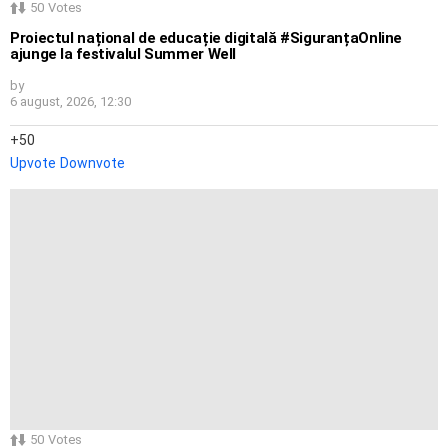
50
Votes
Proiectul național de educație digitală #SiguranțaOnline
ajunge la festivalul Summer Well
by
6 august, 2026, 12:30
50
Upvote
Downvote
50
Votes