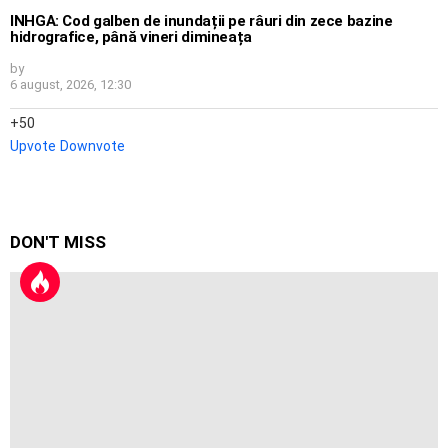
INHGA: Cod galben de inundații pe râuri din zece bazine
hidrografice, până vineri dimineața
by
6 august, 2026, 12:30
50
Upvote
Downvote
DON'T MISS