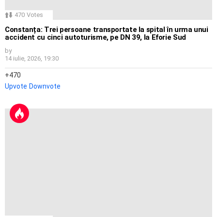
470
Votes
Constanța: Trei persoane transportate la spital în urma unui
accident cu cinci autoturisme, pe DN 39, la Eforie Sud
by
14 iulie, 2026, 19:30
470
Upvote
Downvote