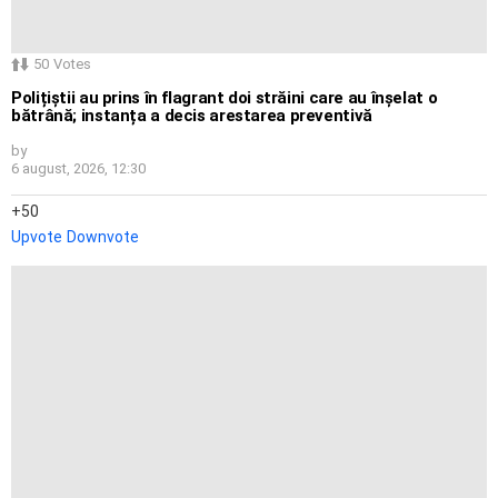
50
Votes
Polițiștii au prins în flagrant doi străini care au înșelat o
bătrână; instanța a decis arestarea preventivă
by
6 august, 2026, 12:30
50
Upvote
Downvote