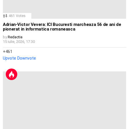
461
Votes
Adrian-Victor Vevera: ICI Bucuresti marcheaza 56 de ani de
pionerat in informatica romaneasca
by
Redactia
15 iulie, 2026, 17:30
461
Upvote
Downvote