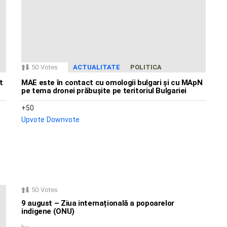
50
Votes
ACTUALITATE
POLITICA
t
MAE este în contact cu omologii bulgari și cu MApN
pe tema dronei prăbușite pe teritoriul Bulgariei
50
Upvote
Downvote
50
Votes
9 august – Ziua internațională a popoarelor
indigene (ONU)