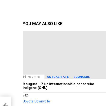
YOU MAY ALSO LIKE
50
Votes
ACTUALITATE
ECONOMIE
9 august – Ziua internațională a popoarelor
indigene (ONU)
50
Upvote
Downvote
ri