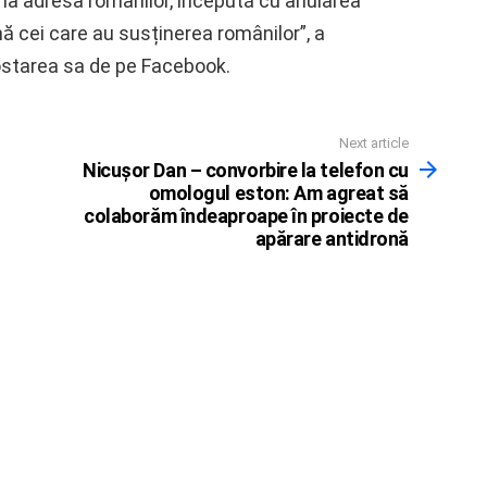
la adresa românilor, începută cu anularea
vină cei care au susținerea românilor”, a
ostarea sa de pe Facebook.
Next article
Nicușor Dan – convorbire la telefon cu
omologul eston: Am agreat să
colaborăm îndeaproape în proiecte de
apărare antidronă