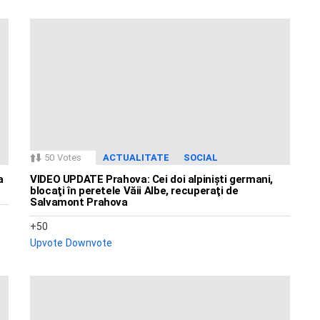
50
Votes
ACTUALITATE
SOCIAL
a
VIDEO UPDATE Prahova: Cei doi alpinişti germani,
blocaţi în peretele Văii Albe, recuperaţi de
Salvamont Prahova
50
Upvote
Downvote