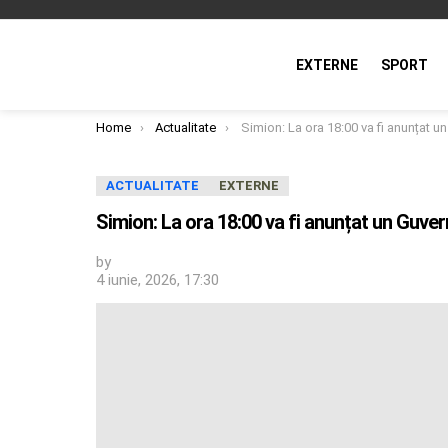
EXTERNE
SPORT
You are here:
Home
Actualitate
Simion: La ora 18:00 va fi anunțat un Guvern fără sprijin popular; AUR nu va susțin
ACTUALITATE
EXTERNE
Simion: La ora 18:00 va fi anunțat un Guver
by
4 iunie, 2026, 17:30