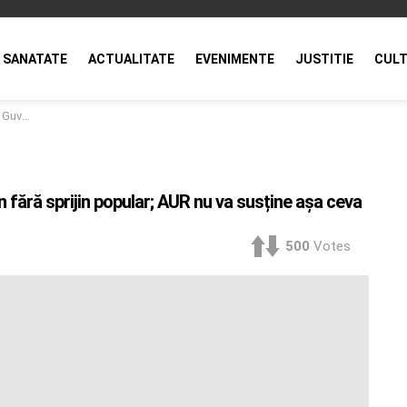
SANATATE
ACTUALITATE
EVENIMENTE
JUSTITIE
CULT
e așa ceva
n fără sprijin popular; AUR nu va susține așa ceva
500
Votes