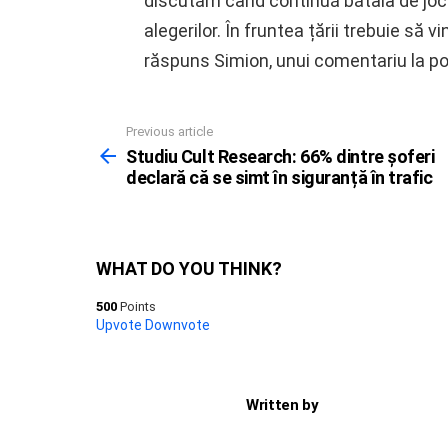
discutăm când continuă bătaia de joc 
alegerilor. În fruntea țării trebuie să 
răspuns Simion, unui comentariu la p
Previous article
See
more
Studiu Cult Research: 66% dintre șoferi
declară că se simt în siguranță în trafic
WHAT DO YOU THINK?
500
Points
Upvote
Downvote
Written by