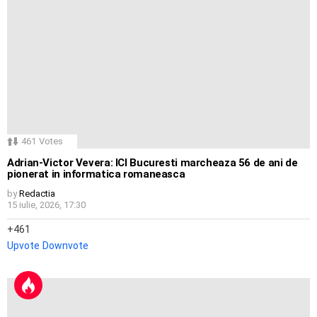
461
Votes
Adrian-Victor Vevera: ICI Bucuresti marcheaza 56 de ani de
pionerat in informatica romaneasca
by
Redactia
15 iulie, 2026, 17:30
461
Upvote
Downvote