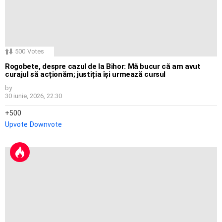
500
Votes
Rogobete, despre cazul de la Bihor: Mă bucur că am avut
curajul să acționăm; justiția își urmează cursul
by
30 iunie, 2026, 22:30
500
Upvote
Downvote