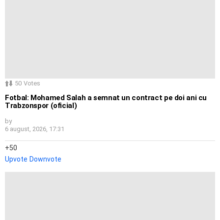
50
Votes
Fotbal: Mohamed Salah a semnat un contract pe doi ani cu
Trabzonspor (oficial)
by
6 august, 2026, 17:31
50
Upvote
Downvote