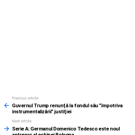
Previous article
See
more
Guvernul Trump renunţă la fondul său ”împotriva
instrumentalizării” justiţiei
Next article
Serie A: Germanul Domenico Tedesco este noul
antrenor al echipei Bologna