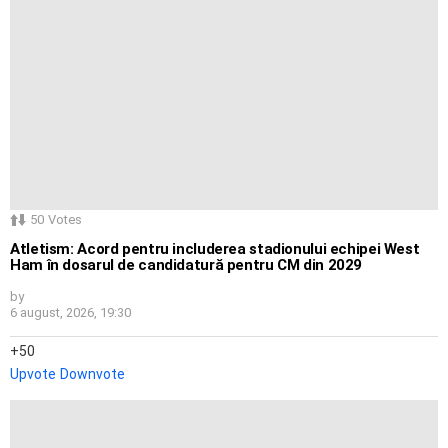
50
Votes
Atletism: Acord pentru includerea stadionului echipei West
Ham în dosarul de candidatură pentru CM din 2029
by
6 august, 2026, 19:30
50
Upvote
Downvote