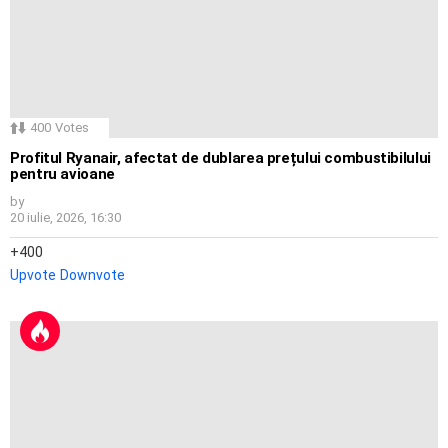
400
Votes
Profitul Ryanair, afectat de dublarea prețului combustibilului
pentru avioane
by
20 iulie, 2026, 16:30
400
Upvote
Downvote