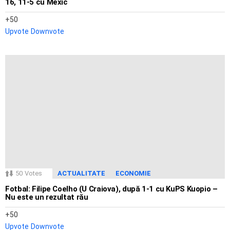
16, 11-5 cu Mexic
50
Upvote
Downvote
50
Votes
ACTUALITATE
ECONOMIE
Fotbal: Filipe Coelho (U Craiova), după 1-1 cu KuPS Kuopio –
Nu este un rezultat rău
50
Upvote
Downvote