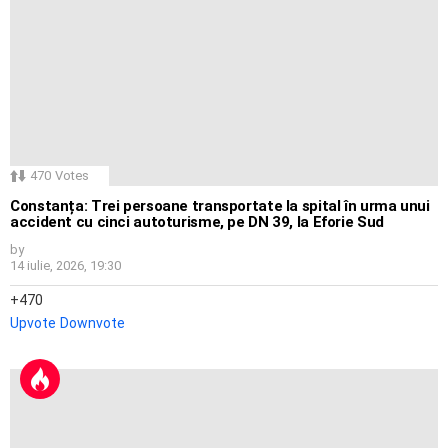
470
Votes
Constanța: Trei persoane transportate la spital în urma unui
accident cu cinci autoturisme, pe DN 39, la Eforie Sud
by
14 iulie, 2026, 19:30
470
Upvote
Downvote