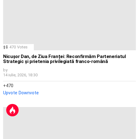
470
Votes
Nicușor Dan, de Ziua Franței: Reconfirmăm Parteneriatul
Strategic și prietenia privilegiată franco-română
by
14 iulie, 2026, 18:30
470
Upvote
Downvote