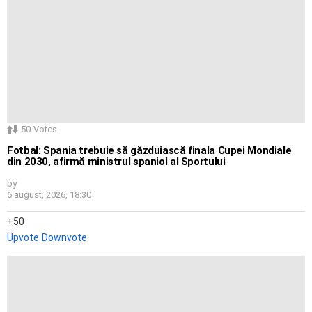
50
Votes
Fotbal: Spania trebuie să găzduiască finala Cupei Mondiale
din 2030, afirmă ministrul spaniol al Sportului
by
6 august, 2026, 18:30
50
Upvote
Downvote