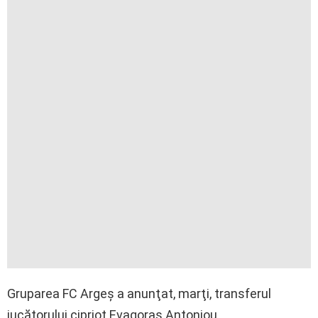
Gruparea FC Argeş a anunţat, marţi, transferul
jucătorului cipriot Evagoras Antoniou.