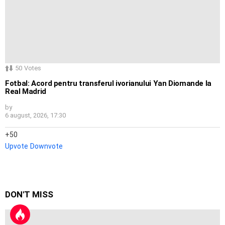
50
Votes
Fotbal: Acord pentru transferul ivorianului Yan Diomande la
Real Madrid
by
6 august, 2026, 17:30
50
Upvote
Downvote
DON'T MISS