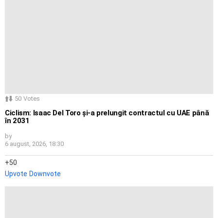
50
Votes
Ciclism: Isaac Del Toro și-a prelungit contractul cu UAE până
în 2031
by
6 august, 2026, 18:30
50
Upvote
Downvote