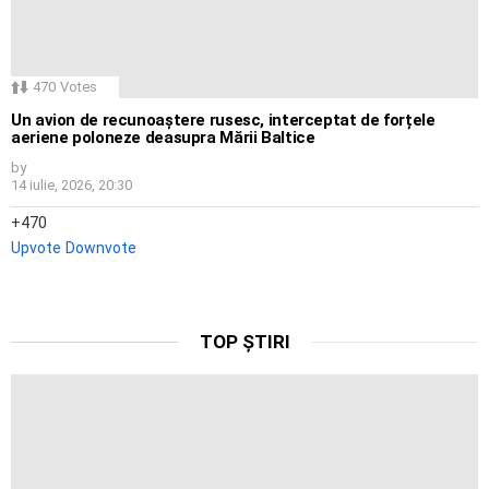
470
Votes
Un avion de recunoaștere rusesc, interceptat de forțele
aeriene poloneze deasupra Mării Baltice
by
14 iulie, 2026, 20:30
470
Upvote
Downvote
TOP ȘTIRI