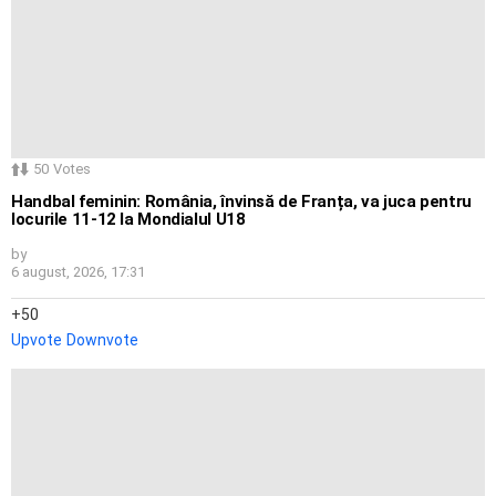
50
Votes
Handbal feminin: România, învinsă de Franța, va juca pentru
locurile 11-12 la Mondialul U18
by
6 august, 2026, 17:31
50
Upvote
Downvote