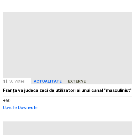
50
Votes
ACTUALITATE
EXTERNE
Franța va judeca zeci de utilizatori ai unui canal ”masculinist”
50
Upvote
Downvote