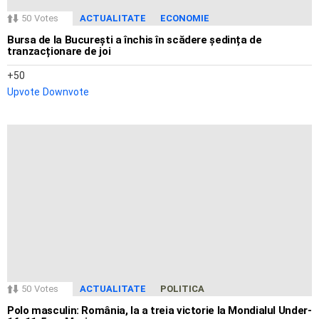
50
Votes
ACTUALITATE
ECONOMIE
Bursa de la București a închis în scădere ședința de
tranzacționare de joi
50
Upvote
Downvote
50
Votes
ACTUALITATE
POLITICA
Polo masculin: România, la a treia victorie la Mondialul Under-