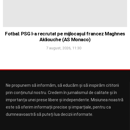
Fotbal: PSG l-a recrutat pe mijlocașul francez Maghnes
Akliouche (AS Monaco)
7 august, 2026, 11:30
Ne propunem să informăm, să educăm și să inspirăm cititorii
prin conținutul nostru. Credem în jurnalismul de calitate și în
importanța unei prese libere și independente. Misiunea noastră
este să oferim informații precise și imparțiale, pentru ca
dumneavoastră să puteți lua decizii informate.