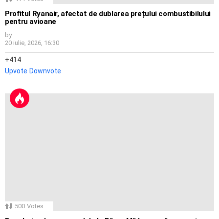
Profitul Ryanair, afectat de dublarea prețului combustibilului
pentru avioane
by
20 iulie, 2026, 16:30
414
Upvote
Downvote
500
Votes