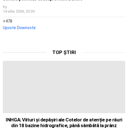
by
14 iulie, 2026, 20:30
478
Upvote
Downvote
TOP ȘTIRI
INHGA: Viituri și depășiri ale Cotelor de atenție pe râuri
din 18 bazine hidrografice, până sâmbătă la prânz