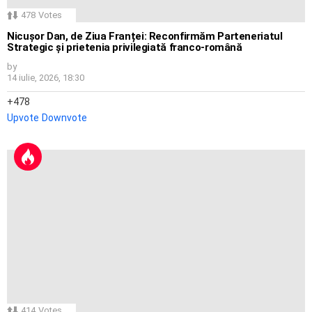
478
Votes
Nicușor Dan, de Ziua Franței: Reconfirmăm Parteneriatul
Strategic și prietenia privilegiată franco-română
by
14 iulie, 2026, 18:30
478
Upvote
Downvote
414
Votes