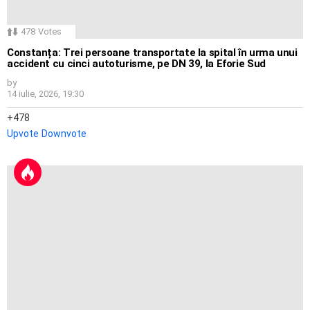
478
Votes
Constanța: Trei persoane transportate la spital în urma unui
accident cu cinci autoturisme, pe DN 39, la Eforie Sud
by
14 iulie, 2026, 19:30
478
Upvote
Downvote