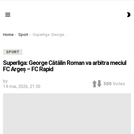
S
Menu
S
You are here:
Home
Sport
Superliga: George Cătălin Roman va arbitra meciul FC Argeş – FC Rapid
SPORT
Superliga: George Cătălin Roman va arbitra meciul
FC Argeş – FC Rapid
by
500
Votes
14 mai, 2026, 21:30