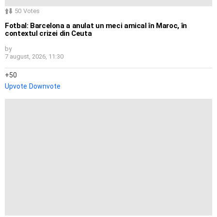
50
Votes
Fotbal: Barcelona a anulat un meci amical în Maroc, în
contextul crizei din Ceuta
by
7 august, 2026, 11:30
50
Upvote
Downvote