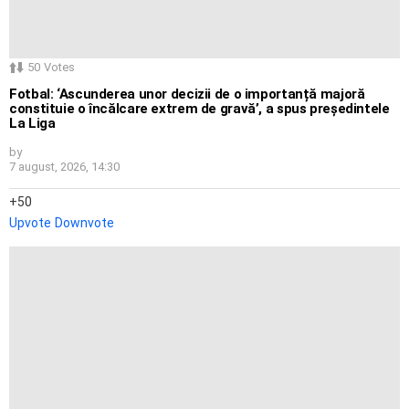
50
Votes
Fotbal: ‘Ascunderea unor decizii de o importanță majoră
constituie o încălcare extrem de gravă’, a spus președintele
La Liga
by
7 august, 2026, 14:30
50
Upvote
Downvote