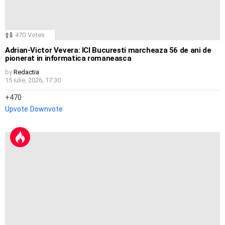
470
Votes
Adrian-Victor Vevera: ICI Bucuresti marcheaza 56 de ani de
pionerat in informatica romaneasca
by
Redactia
15 iulie, 2026, 17:30
470
Upvote
Downvote