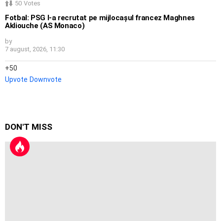
50
Votes
Fotbal: PSG l-a recrutat pe mijlocașul francez Maghnes
Akliouche (AS Monaco)
by
7 august, 2026, 11:30
50
Upvote
Downvote
DON'T MISS