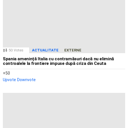
50
Votes
ACTUALITATE
EXTERNE
Spania amenință Italia cu contramăsuri dacă nu elimină
controalele la frontiere impuse după criza din Ceuta
50
Upvote
Downvote