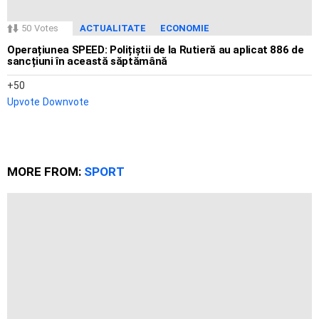
50
Votes
ACTUALITATE
ECONOMIE
Operațiunea SPEED: Polițiștii de la Rutieră au aplicat 886 de
sancțiuni în această săptămână
50
Upvote
Downvote
MORE FROM:
SPORT