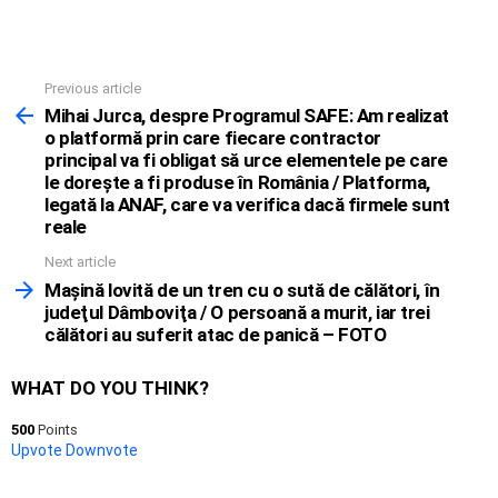
Previous article
See
more
Mihai Jurca, despre Programul SAFE: Am realizat
o platformă prin care fiecare contractor
principal va fi obligat să urce elementele pe care
le doreşte a fi produse în România / Platforma,
legată la ANAF, care va verifica dacă firmele sunt
reale
Next article
Maşină lovită de un tren cu o sută de călători, în
judeţul Dâmboviţa / O persoană a murit, iar trei
călători au suferit atac de panică – FOTO
WHAT DO YOU THINK?
500
Points
Upvote
Downvote