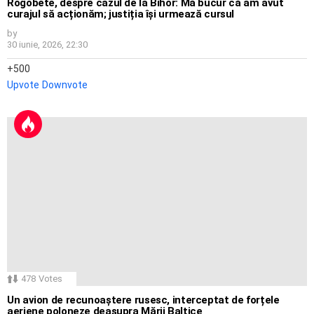
Rogobete, despre cazul de la Bihor: Mă bucur că am avut
curajul să acționăm; justiția își urmează cursul
by
30 iunie, 2026, 22:30
500
Upvote
Downvote
478
Votes
Un avion de recunoaștere rusesc, interceptat de forțele
aeriene poloneze deasupra Mării Baltice