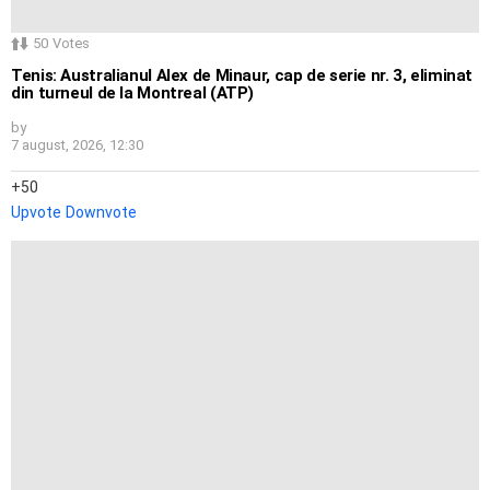
50
Votes
Tenis: Australianul Alex de Minaur, cap de serie nr. 3, eliminat
din turneul de la Montreal (ATP)
by
7 august, 2026, 12:30
50
Upvote
Downvote