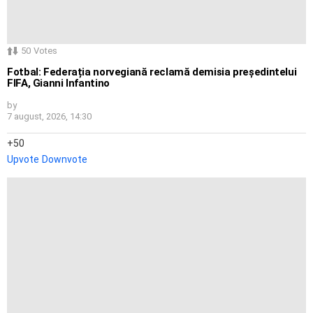
50
Votes
Fotbal: Federația norvegiană reclamă demisia președintelui
FIFA, Gianni Infantino
by
7 august, 2026, 14:30
50
Upvote
Downvote