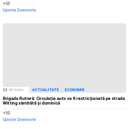
50
Upvote
Downvote
50
Votes
ACTUALITATE
ECONOMIE
Brigada Rutieră: Circulația auto va fi restricționată pe strada
Witting sâmbătă și duminică
50
Upvote
Downvote