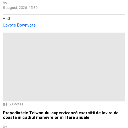
by
8 august, 2026, 15:30
50
Upvote
Downvote
50
Votes
Președintele Taiwanului supervizează exerciții de lovire de
coastă în cadrul manevrelor militare anuale
by