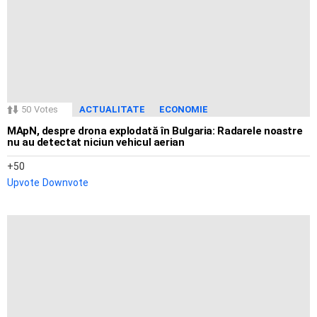
50
Votes
ACTUALITATE
ECONOMIE
MApN, despre drona explodată în Bulgaria: Radarele noastre
nu au detectat niciun vehicul aerian
50
Upvote
Downvote