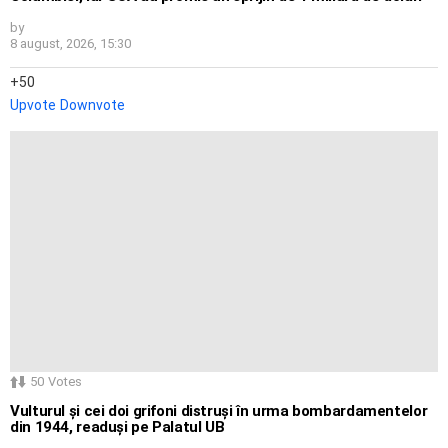
by
8 august, 2026, 15:30
50
Upvote
Downvote
50
Votes
Vulturul și cei doi grifoni distruși în urma bombardamentelor
din 1944, readuși pe Palatul UB