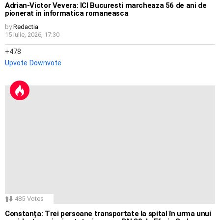
Adrian-Victor Vevera: ICI Bucuresti marcheaza 56 de ani de
pionerat in informatica romaneasca
by
Redactia
15 iulie, 2026, 17:30
478
Upvote
Downvote
485
Votes
Constanța: Trei persoane transportate la spital în urma unui