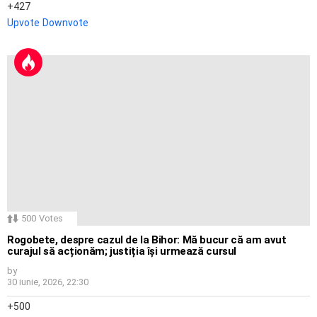
427
Upvote
Downvote
500
Votes
Rogobete, despre cazul de la Bihor: Mă bucur că am avut
curajul să acționăm; justiția își urmează cursul
by
30 iunie, 2026, 22:30
500