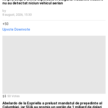
nu au detectat niciun vehicul aerian
by
8 august, 2026, 15:30
50
Upvote
Downvote
50
Votes
Abelardo de la Espriella a preluat mandatul de președinte al
Columbiei, iar SUA au promis un sprijin de 1 miliard de dolari