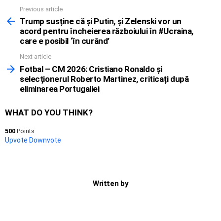
Previous article
See
more
Trump susține că și Putin, și Zelenski vor un
acord pentru încheierea războiului în #Ucraina,
care e posibil ‘în curând’
Next article
Fotbal – CM 2026: Cristiano Ronaldo și
selecționerul Roberto Martinez, criticați după
eliminarea Portugaliei
WHAT DO YOU THINK?
500
Points
Upvote
Downvote
Written by