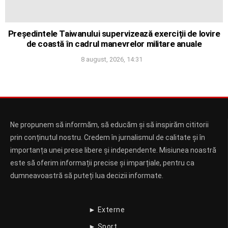
Președintele Taiwanului supervizează exerciții de lovire
de coastă în cadrul manevrelor militare anuale
8 august, 2026, 14:31
Ne propunem să informăm, să educăm și să inspirăm cititorii
prin conținutul nostru. Credem în jurnalismul de calitate și în
importanța unei prese libere și independente. Misiunea noastră
este să oferim informații precise și imparțiale, pentru ca
dumneavoastră să puteți lua decizii informate.
► Externe
► Sport