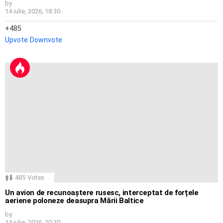
by
14 iulie, 2026, 18:30
485
Upvote
Downvote
485
Votes
Un avion de recunoaștere rusesc, interceptat de forțele
aeriene poloneze deasupra Mării Baltice
by
14 iulie, 2026, 20:30