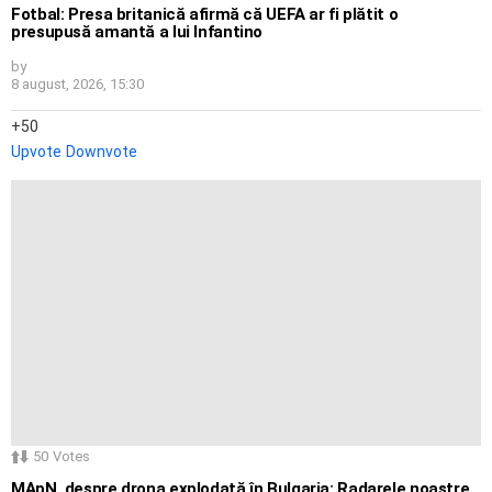
Fotbal: Presa britanică afirmă că UEFA ar fi plătit o
presupusă amantă a lui Infantino
by
8 august, 2026, 15:30
50
Upvote
Downvote
50
Votes
MApN, despre drona explodată în Bulgaria: Radarele noastre