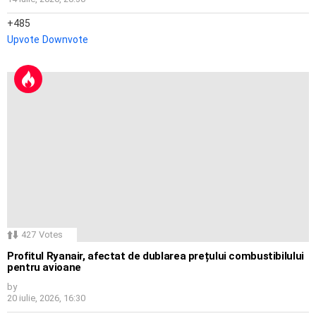
485
Upvote
Downvote
427
Votes
Profitul Ryanair, afectat de dublarea prețului combustibilului
pentru avioane
by
20 iulie, 2026, 16:30