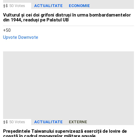
50
Votes
ACTUALITATE
ECONOMIE
Vulturul și cei doi grifoni distruși în urma bombardamentelor
din 1944, readuși pe Palatul UB
50
Upvote
Downvote
50
Votes
ACTUALITATE
EXTERNE
Președintele Taiwanului supervizează exerciții de lovire de
coastă în cadrul manevrelor militare anuale