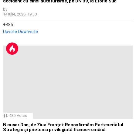
accident cu cinci autoturisme, pe DN 39, la Eforie Sud
by
14 iulie, 2026, 19:30
485
Upvote
Downvote
485
Votes
Nicușor Dan, de Ziua Franței: Reconfirmăm Parteneriatul
Strategic și prietenia privilegiată franco-română