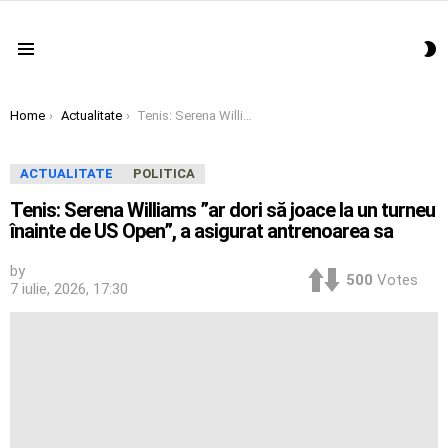
S
Menu
S
You are here:
Home
Actualitate
Tenis: Serena Williams ”ar dori să joace la un turneu înainte de US Open”, a asigurat antrenoarea sa
ACTUALITATE
POLITICA
Tenis: Serena Williams ”ar dori să joace la un turneu
înainte de US Open”, a asigurat antrenoarea sa
by
500
Votes
7 iulie, 2026, 17:30