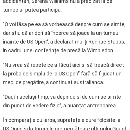
accidentări, Serena Williams nu a precizat la ce
turnee ar putea participa.
”O voi lăsa pe ea să vorbească despre cum se simte,
dar știu că ar dori să încerce să joace la un turneu
înainte de US Open”, a declarat marți Rennae Stubbs,
în cadrul unei conferințe de presă la Wimbledon.
”Nu vrea să repete ce a făcut aici și să treacă direct
la proba de simplu de la US Open” fără să fi jucat un
meci de pregătire, a continuat australianca.
”Dar, în același timp, va depinde și de cum se simte
din punct de vedere fizic”, a nuanțat antrenoarea.
În comparație cu iarba, suprafețele dure folosite la
US Open și la turneele premergătoare ultimului Grand