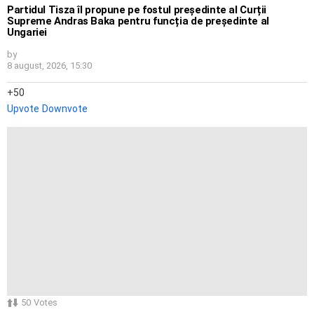
Partidul Tisza îl propune pe fostul președinte al Curții
Supreme Andras Baka pentru funcția de președinte al
Ungariei
by
8 august, 2026, 15:30
50
Upvote
Downvote
50
Votes