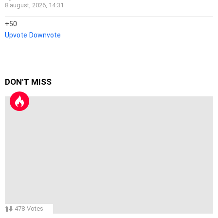
8 august, 2026, 14:31
50
Upvote
Downvote
DON'T MISS
478
Votes