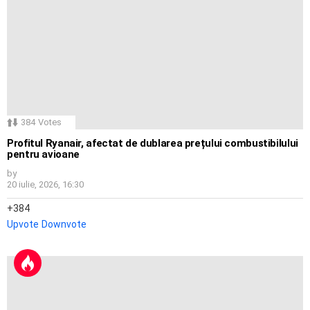
384
Votes
Profitul Ryanair, afectat de dublarea prețului combustibilului
pentru avioane
by
20 iulie, 2026, 16:30
384
Upvote
Downvote