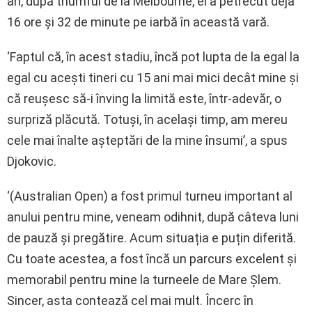
an, după triumful de la Melbourne, el a petrecut deja
16 ore și 32 de minute pe iarbă în această vară.
‘Faptul că, în acest stadiu, încă pot lupta de la egal la
egal cu acești tineri cu 15 ani mai mici decât mine și
că reușesc să-i înving la limită este, într-adevăr, o
surpriză plăcută. Totuși, în același timp, am mereu
cele mai înalte așteptări de la mine însumi’, a spus
Djokovic.
‘(Australian Open) a fost primul turneu important al
anului pentru mine, veneam odihnit, după câteva luni
de pauză și pregătire. Acum situația e puțin diferită.
Cu toate acestea, a fost încă un parcurs excelent și
memorabil pentru mine la turneele de Mare Șlem.
Sincer, asta contează cel mai mult. Încerc în