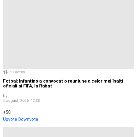
50
Votes
Fotbal: Infantino a convocat o reuniune a celor mai înalți
oficiali ai FIFA, la Rabat
by
5 august, 2026, 12:30
50
Upvote
Downvote