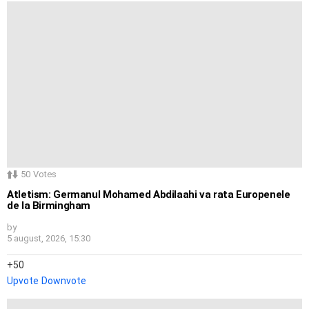
50
Votes
Atletism: Germanul Mohamed Abdilaahi va rata Europenele
de la Birmingham
by
5 august, 2026, 15:30
50
Upvote
Downvote