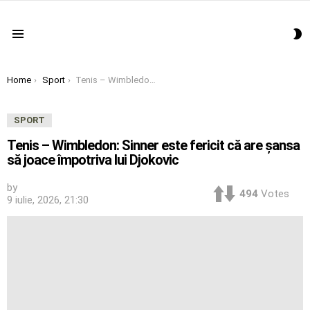
S
Menu
S
You are here:
Home
Sport
Tenis – Wimbledon: Sinner este fericit că are șansa să joace împotriva lui Djokovic
SPORT
Tenis – Wimbledon: Sinner este fericit că are șansa
să joace împotriva lui Djokovic
by
494
Votes
9 iulie, 2026, 21:30