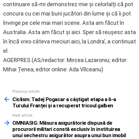
continuare să-mi demonstrez mie și celorlalți că pot
concura cu cei mai buni jucători din lume și că îi pot
învinge pe cele mai mari scene. Asta am făcut în
Australia. Asta am făcut și aici. Sper să reușesc asta
în încă vreo câteva meciuri aici, la Londra’, a continuat
el.
AGERPRES (AS/redactor: Mircea Lazaroniu; editor:
Mihai Țenea, editor online: Ada Vîlceanu)
Previous article
See
more
Ciclism: Tadej Pogacar a câștigat etapa a 6-a
Turului Franței și a recuperat tricoul galben
Next article
OMNIASIG: Măsura asigurătorie dispusă de
procurorii militari constă exclusiv în instituirea
unui sechestru asigurător asupra unui bun imobil