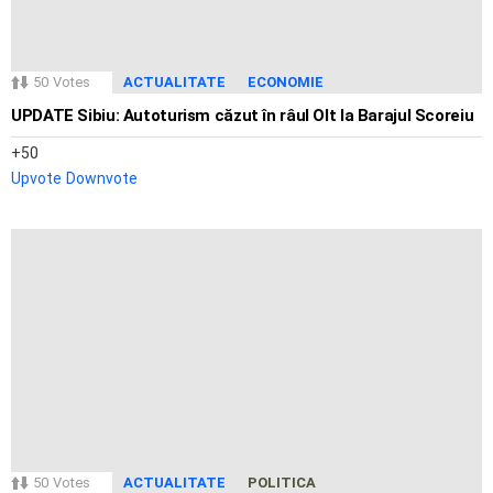
50
Votes
ACTUALITATE
ECONOMIE
UPDATE Sibiu: Autoturism căzut în râul Olt la Barajul Scoreiu
50
Upvote
Downvote
50
Votes
ACTUALITATE
POLITICA