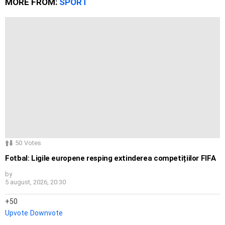
MORE FROM:
SPORT
50
Votes
Fotbal: Ligile europene resping extinderea competițiilor FIFA
by
5 august, 2026, 20:30
50
Upvote
Downvote