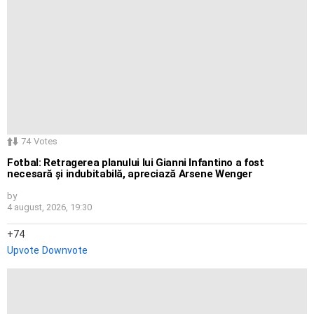
74
Votes
Fotbal: Retragerea planului lui Gianni Infantino a fost
necesară și indubitabilă, apreciază Arsene Wenger
by
4 august, 2026, 19:30
74
Upvote
Downvote