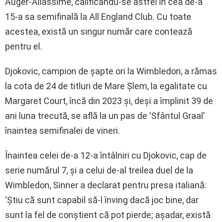
Auger-Aliassime, calificându-se astfel în cea de-a
15-a sa semifinală la All England Club. Cu toate
acestea, există un singur număr care contează
pentru el.
Djokovic, campion de șapte ori la Wimbledon, a rămas
la cota de 24 de titluri de Mare Șlem, la egalitate cu
Margaret Court, încă din 2023 și, deși a împlinit 39 de
ani luna trecută, se află la un pas de ‘Sfântul Graal’
înaintea semifinalei de vineri.
Înaintea celei de-a 12-a întâlniri cu Djokovic, cap de
serie numărul 7, și a celui de-al treilea duel de la
Wimbledon, Sinner a declarat pentru presa italiană:
‘Știu că sunt capabil să-l înving dacă joc bine, dar
sunt la fel de conștient că pot pierde; așadar, există