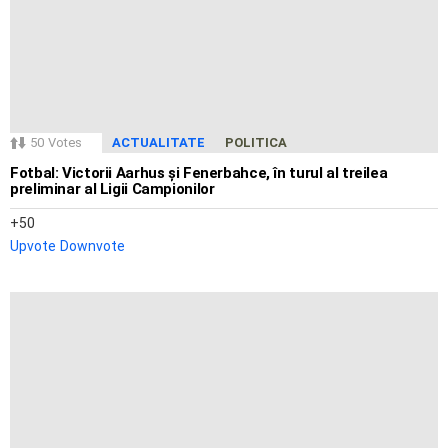
50
Votes
ACTUALITATE
POLITICA
Fotbal: Victorii Aarhus și Fenerbahce, în turul al treilea
preliminar al Ligii Campionilor
50
Upvote
Downvote