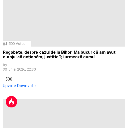
500
Votes
Rogobete, despre cazul de la Bihor: Mă bucur că am avut
curajul să acționăm; justiția își urmează cursul
by
30 iunie, 2026, 22:30
500
Upvote
Downvote