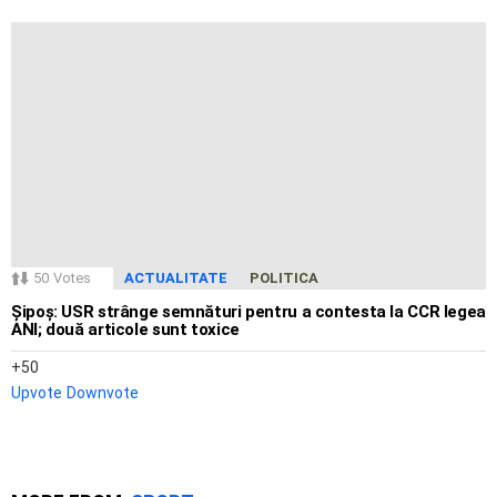
50
Votes
ACTUALITATE
POLITICA
Șipoș: USR strânge semnături pentru a contesta la CCR legea
ANI; două articole sunt toxice
50
Upvote
Downvote