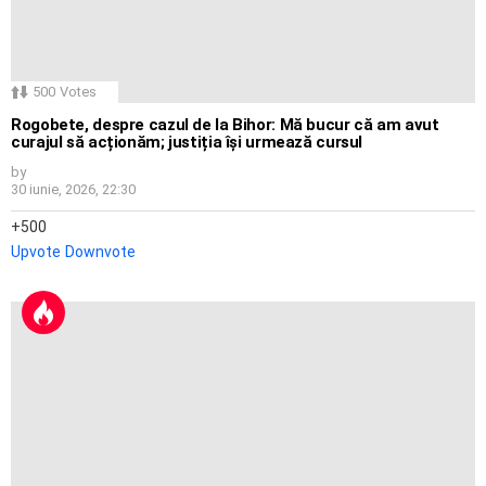
500
Votes
Rogobete, despre cazul de la Bihor: Mă bucur că am avut
curajul să acționăm; justiția își urmează cursul
by
30 iunie, 2026, 22:30
500
Upvote
Downvote