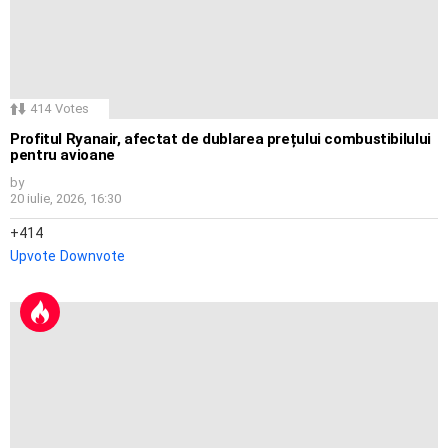
414
Votes
Profitul Ryanair, afectat de dublarea prețului combustibilului
pentru avioane
by
20 iulie, 2026, 16:30
414
Upvote
Downvote