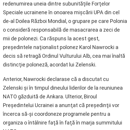
redenumirea uneia dintre subunităţile Forţelor
Speciale ucrainene în onoarea mişcării UPA din cel
de-al Doilea Război Mondial, o grupare pe care Polonia
o consideră responsabilă de masacrarea a zeci de
mii de polonezi. Ca răspuns la acest gest,
preşedintele naţionalist polonez Karol Nawrocki a
decis să retragă Ordinul Vulturului Alb, cea mai înaltă
distincţie poloneză, acordat lui Zelenski.
Anterior, Nawrocki declarase că a discutat cu
Zelenski şi în timpul dineului liderilor de la reuniunea
NATO găzduită de Ankara. Ulterior, Biroul
Preşedintelui Ucrainei a anunţat că preşedinţii vor
încerca să-şi coordoneze programele pentru a
organiza o întâlnire faţă în faţă în marja summitului