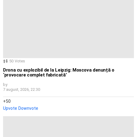
50
Votes
Drona cu explozibil de la Leipzig: Moscova denunță o
‘provocare complet fabricată’
by
7 august, 2026, 22:30
50
Upvote
Downvote