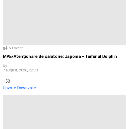
50
Votes
MAE/Atenționare de călătorie: Japonia – taifunul Dolphin
by
7 august, 2026, 22:30
50
Upvote
Downvote