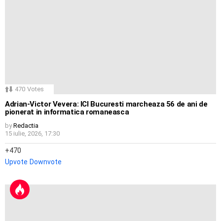
470
Votes
Adrian-Victor Vevera: ICI Bucuresti marcheaza 56 de ani de
pionerat in informatica romaneasca
by
Redactia
15 iulie, 2026, 17:30
470
Upvote
Downvote