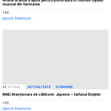
Ariana Grande a ajuns pentru prima dată în fruntea topului
muzical din Germania
50
Upvote
Downvote
50
Votes
ACTUALITATE
ECONOMIE
MAE/Atenționare de călătorie: Japonia – taifunul Dolphin
50
Upvote
Downvote