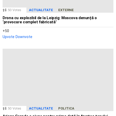
50
Votes
ACTUALITATE
EXTERNE
Drona cu explozibil de la Leipzig: Moscova denunță o
‘provocare complet fabricată’
50
Upvote
Downvote
50
Votes
ACTUALITATE
POLITICA