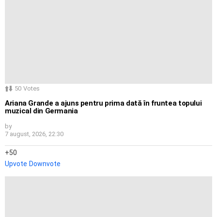
50
Votes
Ariana Grande a ajuns pentru prima dată în fruntea topului
muzical din Germania
by
7 august, 2026, 22:30
50
Upvote
Downvote