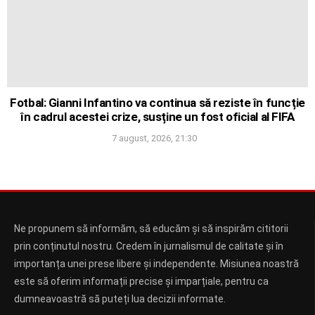
Fotbal: Gianni Infantino va continua să reziste în funcție
în cadrul acestei crize, susține un fost oficial al FIFA
7 august, 2026, 21:30
Ne propunem să informăm, să educăm și să inspirăm cititorii
prin conținutul nostru. Credem în jurnalismul de calitate și în
importanța unei prese libere și independente. Misiunea noastră
este să oferim informații precise și imparțiale, pentru ca
dumneavoastră să puteți lua decizii informate.