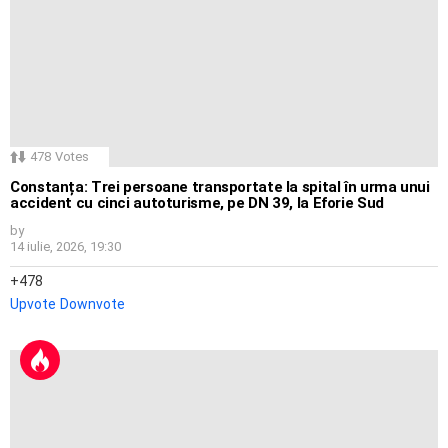
478
Votes
Constanța: Trei persoane transportate la spital în urma unui
accident cu cinci autoturisme, pe DN 39, la Eforie Sud
by
14 iulie, 2026, 19:30
478
Upvote
Downvote