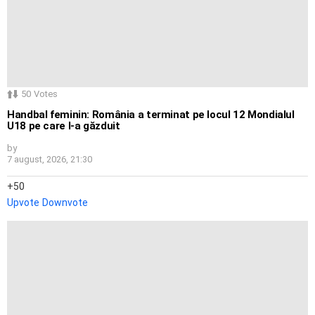
50
Votes
Handbal feminin: România a terminat pe locul 12 Mondialul
U18 pe care l-a găzduit
by
7 august, 2026, 21:30
50
Upvote
Downvote