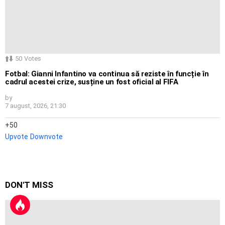
50
Votes
Fotbal: Gianni Infantino va continua să reziste în funcție în
cadrul acestei crize, susține un fost oficial al FIFA
by
7 august, 2026, 21:30
50
Upvote
Downvote
DON'T MISS