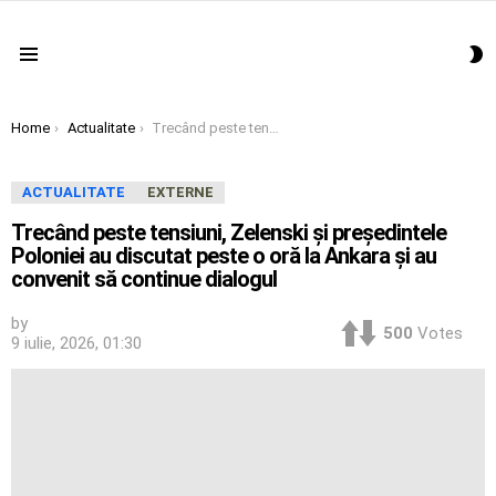
S
Menu
S
You are here:
Home
Actualitate
Trecând peste tensiuni, Zelenski şi preşedintele Poloniei au discutat peste o oră la Ankara şi au convenit să continue dialogul
ACTUALITATE
EXTERNE
Trecând peste tensiuni, Zelenski şi preşedintele
Poloniei au discutat peste o oră la Ankara şi au
convenit să continue dialogul
by
500
Votes
9 iulie, 2026, 01:30