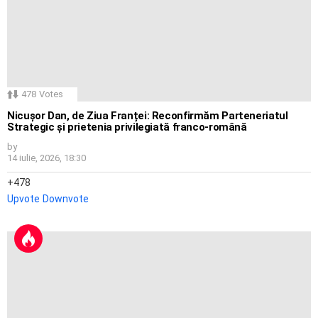
478
Votes
Nicușor Dan, de Ziua Franței: Reconfirmăm Parteneriatul
Strategic și prietenia privilegiată franco-română
by
14 iulie, 2026, 18:30
478
Upvote
Downvote