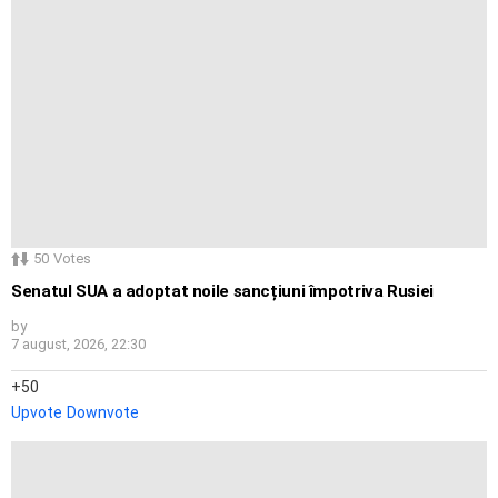
50
Votes
Senatul SUA a adoptat noile sancțiuni împotriva Rusiei
by
7 august, 2026, 22:30
50
Upvote
Downvote