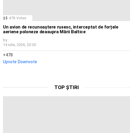
478
Votes
Un avion de recunoaștere rusesc, interceptat de forțele
aeriene poloneze deasupra Mării Baltice
by
14 iulie, 2026, 20:30
478
Upvote
Downvote
TOP ȘTIRI