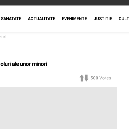
SANATATE
ACTUALITATE
EVENIMENTE
JUSTITIE
CULT
 minori
ioluri ale unor minori
500
Votes