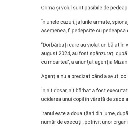
Crima şi volul sunt pasibile de pedeap
În unele cazuri, jafurile armate, spiona
asemenea, fi pedepsite cu pedeapsa c
”Doi bărbaţi care au violat un băiat în 
august 2024, au fost spânzuraţi dup
cu moartea”, a anunţat agenţia Mizan O
Agenţia nu a precizat când a avut loc
În alt dosar, alt bărbat a fost executat 
uciderea unui copil în vârstă de zece a
Iranul este a doua ţăari din lume, dup
număr de execuţii, potrivit unor orga