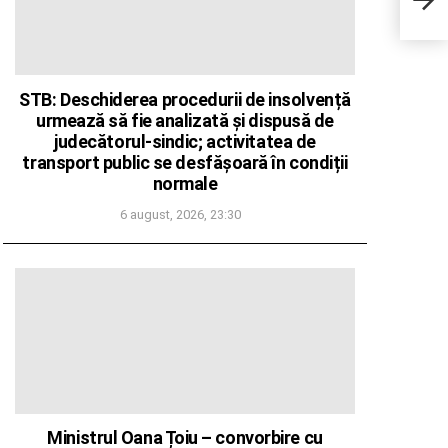
mili
în 65
STB: Deschiderea procedurii de insolvență
urmează să fie analizată și dispusă de
judecătorul-sindic; activitatea de
transport public se desfășoară în condiții
normale
6 august, 2026, 23:30
Ministrul Oana Țoiu – convorbire cu