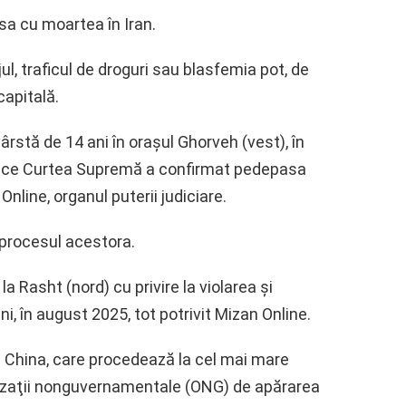
sa cu moartea în Iran.
jul, traficul de droguri sau blasfemia pot, de
apitală.
vârstă de 14 ani în oraşul Ghorveh (vest), în
ă ce Curtea Supremă a confirmat pedepasa
nline, organul puterii judiciare.
 procesul acestora.
la Rasht (nord) cu privire la violarea şi
ni, în august 2025, tot potrivit Mizan Online.
ă China, care procedează la cel mai mare
nizaţii nonguvernamentale (ONG) de apărarea