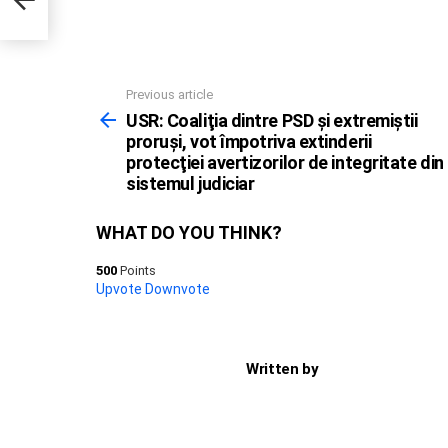
l
Previous article
See
more
USR: Coaliţia dintre PSD şi extremiştii
proruşi, vot împotriva extinderii
protecţiei avertizorilor de integritate din
sistemul judiciar
WHAT DO YOU THINK?
500
Points
Upvote
Downvote
Written by