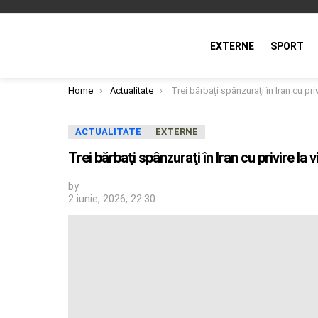
EXTERNE
SPORT
You are here:
Home
Actualitate
Trei bărbaţi spânzuraţi în Iran cu privire la violuri ale unor
ACTUALITATE
EXTERNE
Trei bărbaţi spânzuraţi în Iran cu privire la v
by
2 iunie, 2026, 22:30