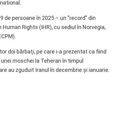
national.
39 de persoane în 2025 – un ”record” din
n Human Rights (IHR), cu sediul în Norvegia,
(ECPM).
or doi bărbaţi, pe care i-a prezentat ca fiind
a unei moschei la Teheran în timpul
e au zguduit Iranul în decembrie şi ianuarie.