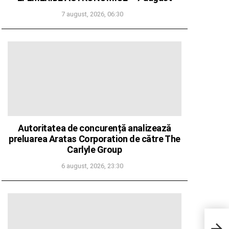
7 august, 2026, 06:30
Autoritatea de concurență analizează
preluarea Aratas Corporation de către The
Carlyle Group
6 august, 2026, 23:30
”Moş
Sana