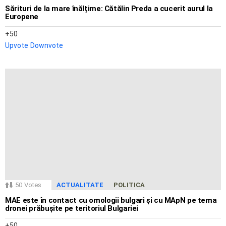
Sărituri de la mare înălțime: Cătălin Preda a cucerit aurul la
Europene
50
Upvote
Downvote
50
Votes
ACTUALITATE
POLITICA
MAE este în contact cu omologii bulgari și cu MApN pe tema
dronei prăbușite pe teritoriul Bulgariei
50