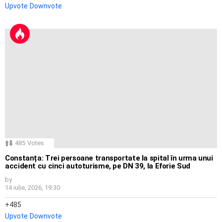
Upvote
Downvote
485
Votes
Constanța: Trei persoane transportate la spital în urma unui
accident cu cinci autoturisme, pe DN 39, la Eforie Sud
by
14 iulie, 2026, 19:30
485
Upvote
Downvote