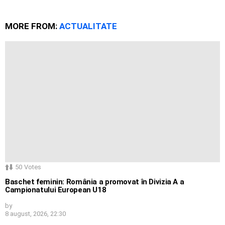
MORE FROM:
ACTUALITATE
50
Votes
Baschet feminin: România a promovat în Divizia A a
Campionatului European U18
by
8 august, 2026, 22:30