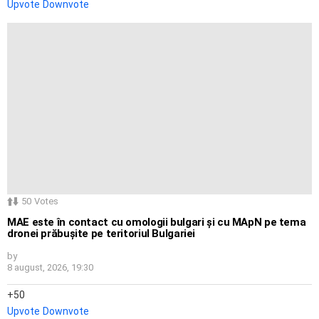
Upvote
Downvote
50
Votes
MAE este în contact cu omologii bulgari și cu MApN pe tema
dronei prăbușite pe teritoriul Bulgariei
by
8 august, 2026, 19:30
50
Upvote
Downvote