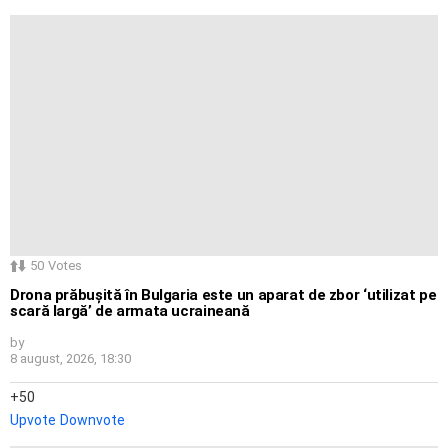
50
Votes
Drona prăbușită în Bulgaria este un aparat de zbor ‘utilizat pe
scară largă’ de armata ucraineană
by
8 august, 2026, 18:30
50
Upvote
Downvote