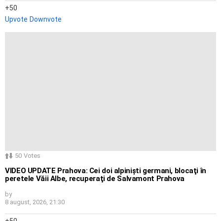
50
Upvote
Downvote
50
Votes
VIDEO UPDATE Prahova: Cei doi alpinişti germani, blocaţi în
peretele Văii Albe, recuperaţi de Salvamont Prahova
by
8 august, 2026, 21:30
50