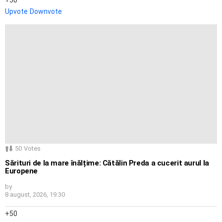
Upvote
Downvote
50
Votes
Sărituri de la mare înălțime: Cătălin Preda a cucerit aurul la
Europene
by
8 august, 2026, 19:30
50