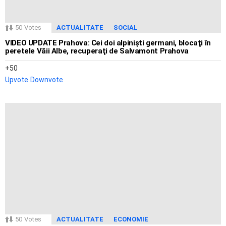
50
Votes
ACTUALITATE
SOCIAL
VIDEO UPDATE Prahova: Cei doi alpinişti germani, blocaţi în
peretele Văii Albe, recuperaţi de Salvamont Prahova
50
Upvote
Downvote
50
Votes
ACTUALITATE
ECONOMIE