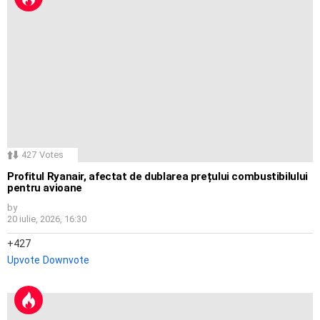
427
Votes
Profitul Ryanair, afectat de dublarea prețului combustibilului
pentru avioane
by
20 iulie, 2026, 16:30
427
Upvote
Downvote