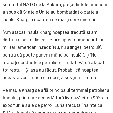
summitul NATO de la Ankara, președintele american
a spus că Statele Unite au bombardat o parte a
insulei Kharg în noaptea de marți spre miercuri.
”Am atacat insula Kharg noaptea trecută și am
distrus o parte din ea. Le-am spus (comandanților
militari americani n.red): ‘Nu, nu atingeți petrolul!’,
pentru că poate punem mâna pe insulă (…) ‘Nu
atacați conductele petroliere, limitați-vă să atacați
tot restul!’. Și așa au făcut. Probabil că noaptea
aceasta vom ataca din nou”, a susținut Trump.
Pe insula Kharg se află principalul terminal petrolier al
Iranului, prin care această țară livrează circa 90% din
exporturile sale de petrol. Luna trecută, înainte ca
SUA și Iranul să semneze un memorandum de