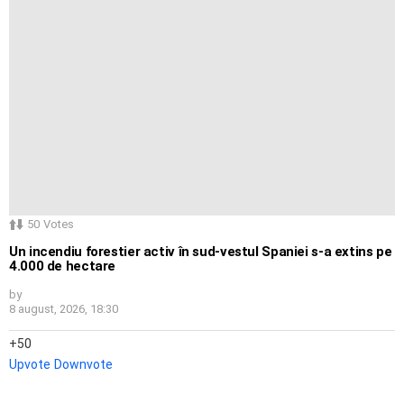
50
Votes
Un incendiu forestier activ în sud-vestul Spaniei s-a extins pe
4.000 de hectare
by
8 august, 2026, 18:30
50
Upvote
Downvote