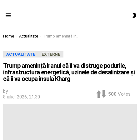
S
Menu
S
You are here:
Home
Actualitate
Trump amenință Iranul că îi va distruge podurile, infrastructura energetică, uzinele de desalinizare și că îi va ocupa insula Kharg
ACTUALITATE
EXTERNE
Trump amenință Iranul că îi va distruge podurile,
infrastructura energetică, uzinele de desalinizare și
că îi va ocupa insula Kharg
by
500
Votes
8 iulie, 2026, 21:30