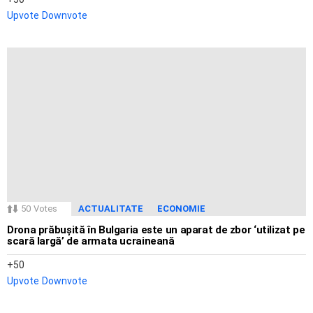
Upvote
Downvote
50
Votes
ACTUALITATE
ECONOMIE
Drona prăbușită în Bulgaria este un aparat de zbor ‘utilizat pe
scară largă’ de armata ucraineană
50
Upvote
Downvote