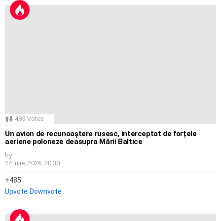
485
Votes
Un avion de recunoaștere rusesc, interceptat de forțele
aeriene poloneze deasupra Mării Baltice
by
14 iulie, 2026, 20:30
485
Upvote
Downvote