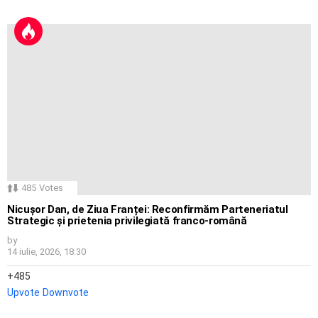
485
Votes
Nicușor Dan, de Ziua Franței: Reconfirmăm Parteneriatul
Strategic și prietenia privilegiată franco-română
by
14 iulie, 2026, 18:30
485
Upvote
Downvote