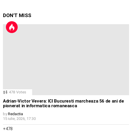
DON'T MISS
478
Votes
Adrian-Victor Vevera: ICI Bucuresti marcheaza 56 de ani de
pionerat in informatica romaneasca
by
Redactia
15 iulie, 2026, 17:30
478