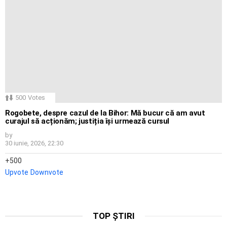
500
Votes
Rogobete, despre cazul de la Bihor: Mă bucur că am avut
curajul să acționăm; justiția își urmează cursul
by
30 iunie, 2026, 22:30
500
Upvote
Downvote
TOP ȘTIRI