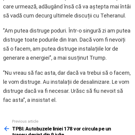
care urmează, adăugând însă că va aștepta mai întâi
să vadă cum decurg ultimele discuții cu Teheranul.
”Am putea distruge poduri. Într-o singură zi am putea
distruge toate podurile din Iran. Dacă vom fi nevoiți
să o facem, am putea distruge instalațiile lor de
generare a energiei”, a mai susținut Trump.
”Nu vreau să fac asta, dar dacă va trebui să o facem,
le vom distruge. Au instalații de desalinizare. Le vom
distruge dacă va fi necesar. Urăsc să fiu nevoit să
fac asta”, a insistat el.
Previous article
See
more
TPBI: Autobuzele liniei 178 vor circula pe un
traseu deviat din 9 iulie