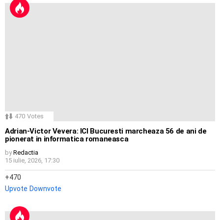
470
Votes
Adrian-Victor Vevera: ICI Bucuresti marcheaza 56 de ani de
pionerat in informatica romaneasca
by
Redactia
15 iulie, 2026, 17:30
470
Upvote
Downvote