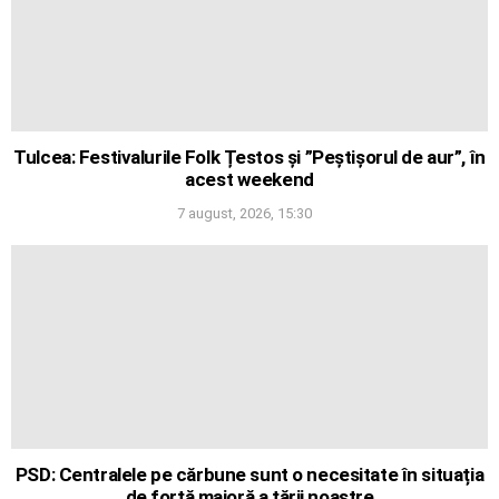
Tulcea: Festivalurile Folk Țestos și ”Peștișorul de aur”, în
acest weekend
7 august, 2026, 15:30
PSD: Centralele pe cărbune sunt o necesitate în situația
de forță majoră a țării noastre