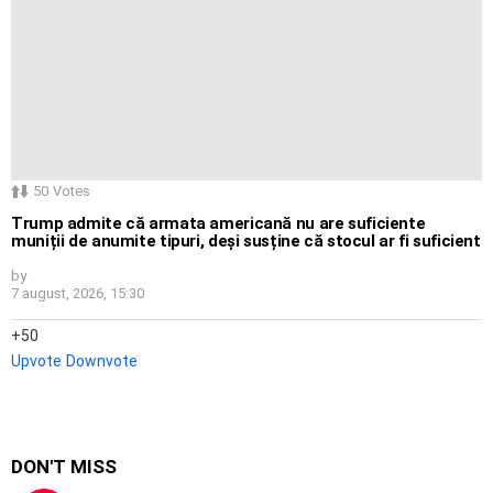
50
Votes
Trump admite că armata americană nu are suficiente
muniții de anumite tipuri, deși susține că stocul ar fi suficient
by
7 august, 2026, 15:30
50
Upvote
Downvote
DON'T MISS