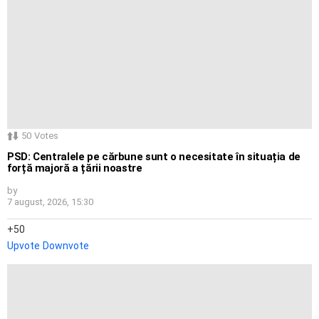
50
Votes
PSD: Centralele pe cărbune sunt o necesitate în situația de
forță majoră a țării noastre
by
7 august, 2026, 15:30
50
Upvote
Downvote