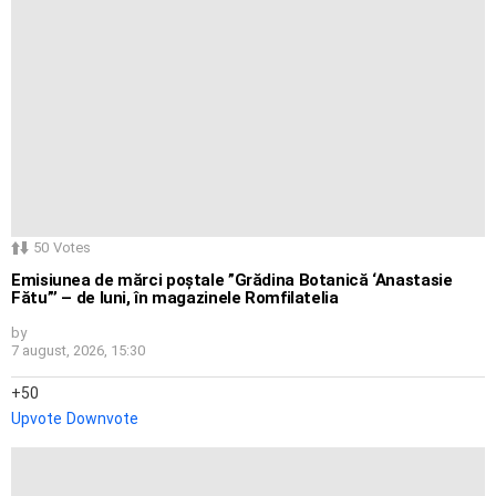
50
Votes
Emisiunea de mărci poștale ”Grădina Botanică ‘Anastasie
Fătu”’ – de luni, în magazinele Romfilatelia
by
7 august, 2026, 15:30
50
Upvote
Downvote