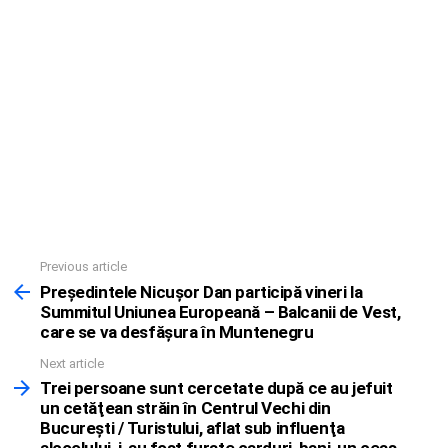
Previous article
See
more
Preşedintele Nicuşor Dan participă vineri la
Summitul Uniunea Europeană – Balcanii de Vest,
care se va desfăşura în Muntenegru
Next article
Trei persoane sunt cercetate după ce au jefuit
un cetăţean străin în Centrul Vechi din
Bucureşti / Turistului, aflat sub influenţa