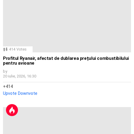
414
Votes
Profitul Ryanair, afectat de dublarea prețului combustibilului
pentru avioane
by
20 iulie, 2026, 16:30
414
Upvote
Downvote