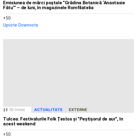
Emisiunea de mărci poștale ”Grădina Botanică ‘Anastasie
Fătu”’ – de luni, în magazinele Romfilatelia
50
Upvote
Downvote
50
Votes
ACTUALITATE
EXTERNE
Tulcea: Festivalurile Folk Țestos și ”Peștișorul de aur”, în
acest weekend
50