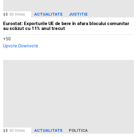
50
Votes
ACTUALITATE
JUSTITIE
Eurostat: Exporturile UE de bere în afara blocului comunitar
au scăzut cu 11% anul trecut
50
Upvote
Downvote
50
Votes
ACTUALITATE
POLITICA