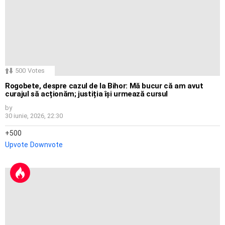
500
Votes
Rogobete, despre cazul de la Bihor: Mă bucur că am avut
curajul să acționăm; justiția își urmează cursul
by
30 iunie, 2026, 22:30
500
Upvote
Downvote