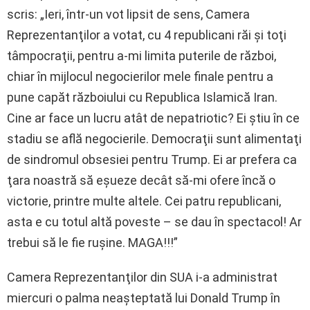
scris: „Ieri, într-un vot lipsit de sens, Camera
Reprezentanţilor a votat, cu 4 republicani răi şi toţi
tâmpocraţii, pentru a-mi limita puterile de război,
chiar în mijlocul negocierilor mele finale pentru a
pune capăt războiului cu Republica Islamică Iran.
Cine ar face un lucru atât de nepatriotic? Ei ştiu în ce
stadiu se află negocierile. Democraţii sunt alimentaţi
de sindromul obsesiei pentru Trump. Ei ar prefera ca
ţara noastră să eşueze decât să-mi ofere încă o
victorie, printre multe altele. Cei patru republicani,
asta e cu totul altă poveste – se dau în spectacol! Ar
trebui să le fie ruşine. MAGA!!!”
Camera Reprezentanţilor din SUA i-a administrat
miercuri o palma neaşteptată lui Donald Trump în