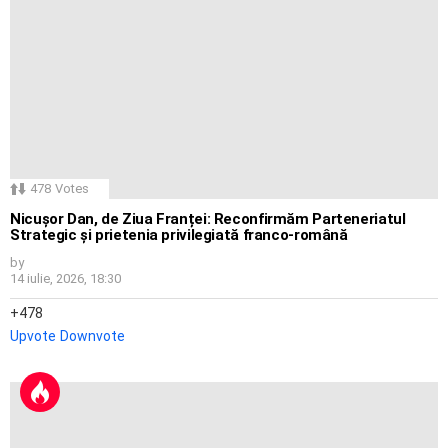
478
Votes
Nicușor Dan, de Ziua Franței: Reconfirmăm Parteneriatul
Strategic și prietenia privilegiată franco-română
by
14 iulie, 2026, 18:30
478
Upvote
Downvote