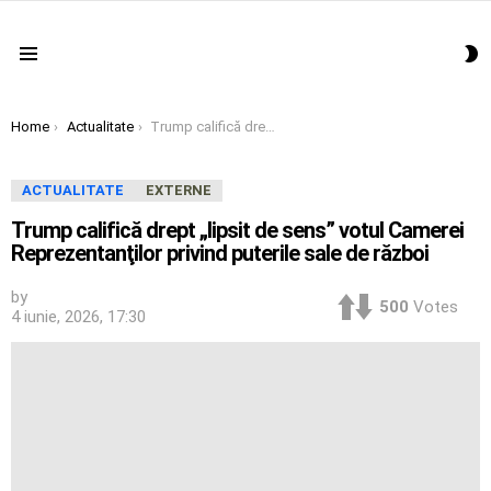
S
Menu
S
You are here:
Home
Actualitate
Trump califică drept „lipsit de sens” votul Camerei Reprezentanţilor privind puterile sale de război
ACTUALITATE
EXTERNE
Trump califică drept „lipsit de sens” votul Camerei
Reprezentanţilor privind puterile sale de război
by
500
Votes
4 iunie, 2026, 17:30