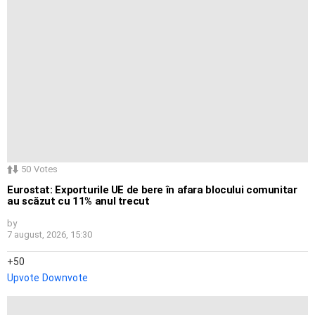
50
Votes
Eurostat: Exporturile UE de bere în afara blocului comunitar
au scăzut cu 11% anul trecut
by
7 august, 2026, 15:30
50
Upvote
Downvote