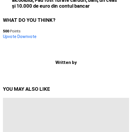
alcoolului, i-au fost furate carduri, bani, un ceas
şi 10.000 de euro din contul bancar
WHAT DO YOU THINK?
500
Points
Upvote
Downvote
Written by
YOU MAY ALSO LIKE