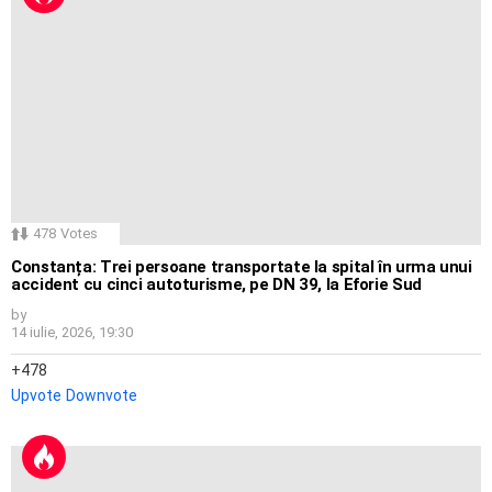
478
Votes
Constanța: Trei persoane transportate la spital în urma unui
accident cu cinci autoturisme, pe DN 39, la Eforie Sud
by
14 iulie, 2026, 19:30
478
Upvote
Downvote