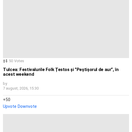
50
Votes
Tulcea: Festivalurile Folk Țestos și ”Peștișorul de aur”, în
acest weekend
by
7 august, 2026, 15:30
50
Upvote
Downvote