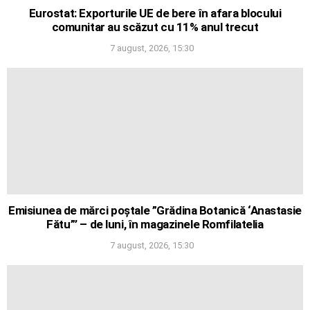
Eurostat: Exporturile UE de bere în afara blocului
comunitar au scăzut cu 11% anul trecut
7 august, 2026, 15:30
Emisiunea de mărci poștale ”Grădina Botanică ‘Anastasie
Fătu”’ – de luni, în magazinele Romfilatelia
7 august, 2026, 15:30