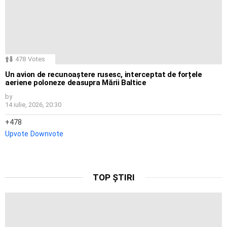
478
Votes
Un avion de recunoaștere rusesc, interceptat de forțele
aeriene poloneze deasupra Mării Baltice
by
14 iulie, 2026, 20:30
478
Upvote
Downvote
TOP ȘTIRI