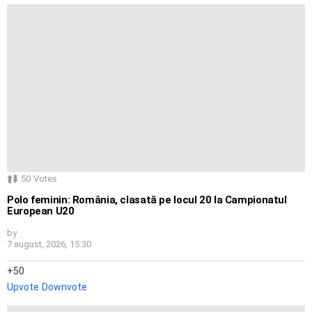
50
Votes
Polo feminin: România, clasată pe locul 20 la Campionatul
European U20
by
7 august, 2026, 15:30
50
Upvote
Downvote