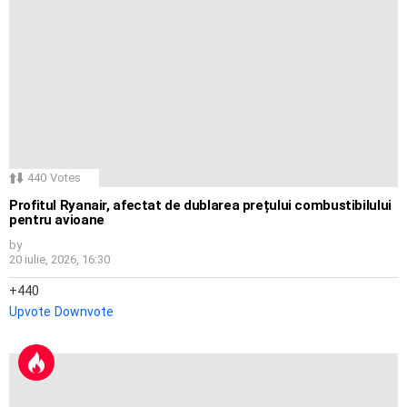
440
Votes
Profitul Ryanair, afectat de dublarea prețului combustibilului
pentru avioane
by
20 iulie, 2026, 16:30
440
Upvote
Downvote