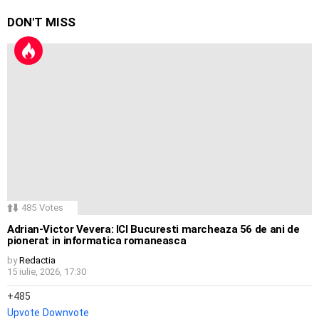
DON'T MISS
485
Votes
Adrian-Victor Vevera: ICI Bucuresti marcheaza 56 de ani de
pionerat in informatica romaneasca
by
Redactia
15 iulie, 2026, 17:30
485
Upvote
Downvote