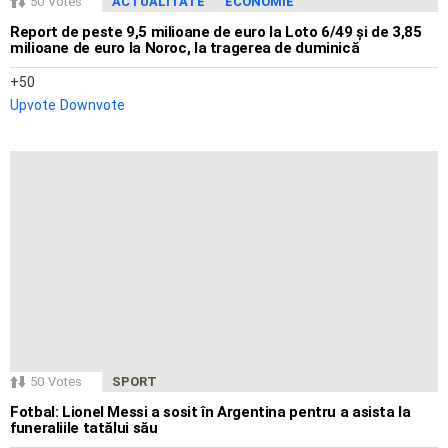
50
Votes
ACTUALITATE
ECONOMIE
Report de peste 9,5 milioane de euro la Loto 6/49 și de 3,85
milioane de euro la Noroc, la tragerea de duminică
50
Upvote
Downvote
50
Votes
SPORT
Fotbal: Lionel Messi a sosit în Argentina pentru a asista la
funeraliile tatălui său