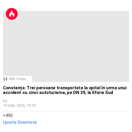
490
Votes
Constanța: Trei persoane transportate la spital în urma unui
accident cu cinci autoturisme, pe DN 39, la Eforie Sud
by
14 iulie, 2026, 19:30
490
Upvote
Downvote