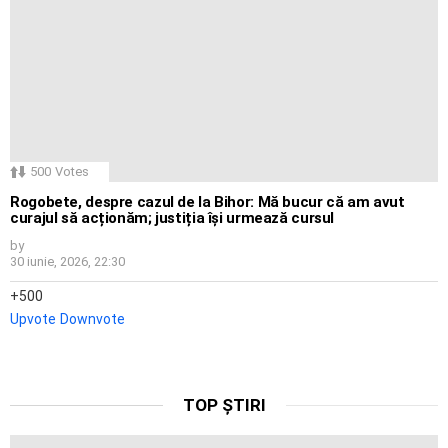
500
Votes
Rogobete, despre cazul de la Bihor: Mă bucur că am avut
curajul să acționăm; justiția își urmează cursul
by
30 iunie, 2026, 22:30
500
Upvote
Downvote
TOP ȘTIRI