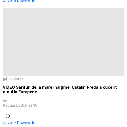
Upvote
Downvote
50
Votes
VIDEO Sărituri de la mare înălțime: Cătălin Preda a cucerit
aurul la Europene
by
8 august, 2026, 22:30
50
Upvote
Downvote