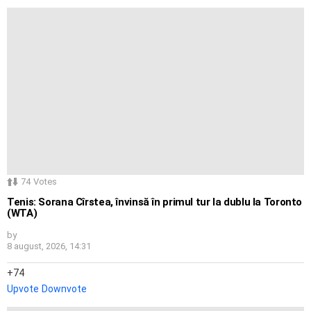
74
Votes
Tenis: Sorana Cîrstea, învinsă în primul tur la dublu la Toronto
(WTA)
by
8 august, 2026, 14:31
74
Upvote
Downvote