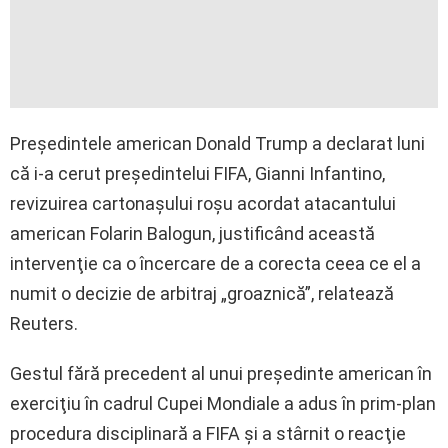
Preşedintele american Donald Trump a declarat luni
că i-a cerut preşedintelui FIFA, Gianni Infantino,
revizuirea cartonaşului roşu acordat atacantului
american Folarin Balogun, justificând această
intervenţie ca o încercare de a corecta ceea ce el a
numit o decizie de arbitraj „groaznică”, relatează
Reuters.
Gestul fără precedent al unui preşedinte american în
exerciţiu în cadrul Cupei Mondiale a adus în prim-plan
procedura disciplinară a FIFA şi a stârnit o reacţie