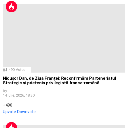
490
Votes
Nicușor Dan, de Ziua Franței: Reconfirmăm Parteneriatul
Strategic și prietenia privilegiată franco-română
by
14 iulie, 2026, 18:30
490
Upvote
Downvote