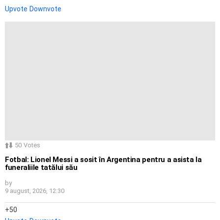
Upvote
Downvote
50
Votes
Fotbal: Lionel Messi a sosit în Argentina pentru a asista la
funeraliile tatălui său
by
9 august, 2026, 12:30
50