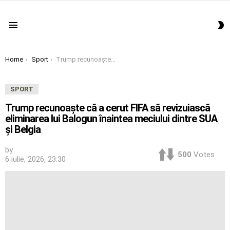
S
Menu
S
You are here:
Home
Sport
Trump recunoaşte că a cerut FIFA să revizuiască eliminarea lui Balogun înaintea meciului dintre SUA şi Belgia
SPORT
Trump recunoaşte că a cerut FIFA să revizuiască
eliminarea lui Balogun înaintea meciului dintre SUA
şi Belgia
by
500
Votes
6 iulie, 2026, 23:30