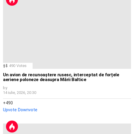
490
Votes
Un avion de recunoaștere rusesc, interceptat de forțele
aeriene poloneze deasupra Mării Baltice
by
14 iulie, 2026, 20:30
490
Upvote
Downvote