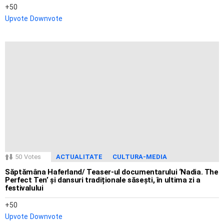
50
Upvote
Downvote
50
Votes
ACTUALITATE
CULTURA-MEDIA
Săptămâna Haferland/ Teaser-ul documentarului ‘Nadia. The
Perfect Ten’ și dansuri tradiționale săsești, în ultima zi a
festivalului
50
Upvote
Downvote