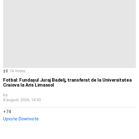
74
Votes
Fotbal: Fundașul Juraj Badelj, transferat de la Universitatea
Craiova la Aris Limassol
by
8 august, 2026, 14:30
74
Upvote
Downvote