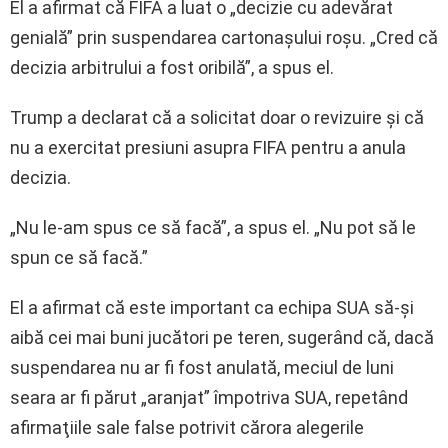
El a afirmat că FIFA a luat o „decizie cu adevărat
genială” prin suspendarea cartonaşului roşu. „Cred că
decizia arbitrului a fost oribilă”, a spus el.
Trump a declarat că a solicitat doar o revizuire şi că
nu a exercitat presiuni asupra FIFA pentru a anula
decizia.
„Nu le-am spus ce să facă”, a spus el. „Nu pot să le
spun ce să facă.”
El a afirmat că este important ca echipa SUA să-şi
aibă cei mai buni jucători pe teren, sugerând că, dacă
suspendarea nu ar fi fost anulată, meciul de luni
seara ar fi părut „aranjat” împotriva SUA, repetând
afirmaţiile sale false potrivit cărora alegerile