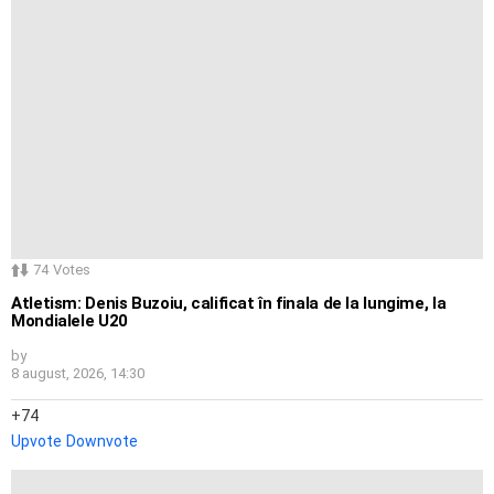
74
Votes
Atletism: Denis Buzoiu, calificat în finala de la lungime, la
Mondialele U20
by
8 august, 2026, 14:30
74
Upvote
Downvote