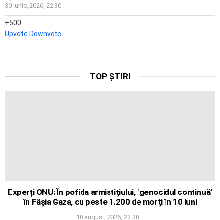
30 iunie, 2026, 22:30
500
Upvote
Downvote
TOP ȘTIRI
Experți ONU: În pofida armistițiului, ‘genocidul continuă’
în Fâșia Gaza, cu peste 1.200 de morți în 10 luni
10 august, 2026, 22:30