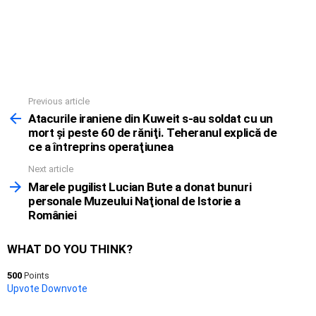
Previous article
See
more
Atacurile iraniene din Kuweit s-au soldat cu un
mort şi peste 60 de răniţi. Teheranul explică de
ce a întreprins operaţiunea
Next article
Marele pugilist Lucian Bute a donat bunuri
personale Muzeului Naţional de Istorie a
României
WHAT DO YOU THINK?
500
Points
Upvote
Downvote