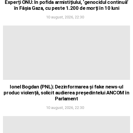
Experți ONU: În pofida armistițiului, ‘genocidul continuă’
în Fâșia Gaza, cu peste 1.200 de morți în 10 luni
10 august, 2026, 22:30
Ionel Bogdan (PNL): Dezinformarea și fake news-ul
produc violență, solicit audierea președintelui ANCOM în
Parlament
10 august, 2026, 22:30