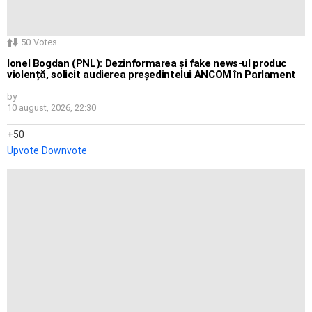
50
Votes
Ionel Bogdan (PNL): Dezinformarea și fake news-ul produc
violență, solicit audierea președintelui ANCOM în Parlament
by
10 august, 2026, 22:30
50
Upvote
Downvote