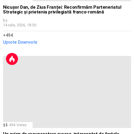
Nicușor Dan, de Ziua Franței: Reconfirmăm Parteneriatul
Strategic și prietenia privilegiată franco-română
by
14 iulie, 2026, 18:30
494
Upvote
Downvote
494
Votes
Un avion de recunoaștere rusesc, interceptat de forțele