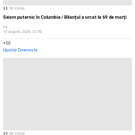
50
Votes
Seism puternic în Columbia / Bilanțul a urcat la 69 de morți
by
10 august, 2026, 22:30
50
Upvote
Downvote
50
Votes