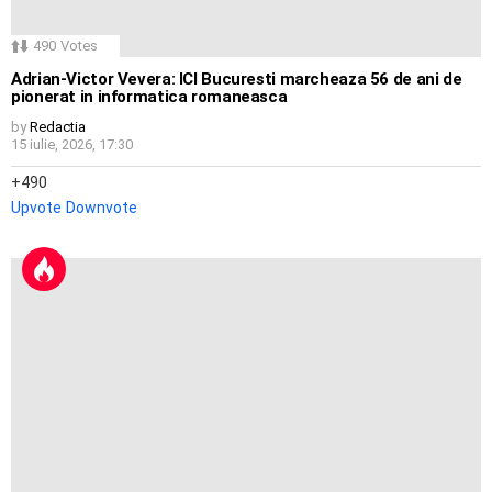
490
Votes
Adrian-Victor Vevera: ICI Bucuresti marcheaza 56 de ani de
pionerat in informatica romaneasca
by
Redactia
15 iulie, 2026, 17:30
490
Upvote
Downvote