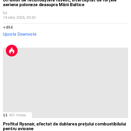
aeriene poloneze deasupra Mării Baltice
by
14 iulie, 2026, 20:30
494
Upvote
Downvote
451
Votes
Profitul Ryanair, afectat de dublarea prețului combustibilului
pentru avioane