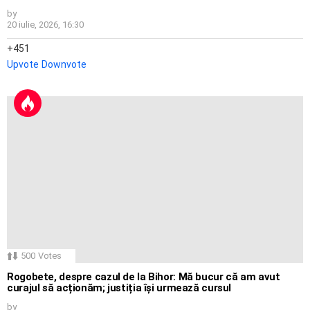
by
20 iulie, 2026, 16:30
451
Upvote
Downvote
500
Votes
Rogobete, despre cazul de la Bihor: Mă bucur că am avut
curajul să acționăm; justiția își urmează cursul
by