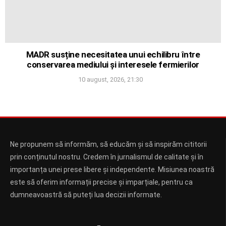
MADR susține necesitatea unui echilibru între
conservarea mediului și interesele fermierilor
10 august, 2026, 21:30
Ne propunem să informăm, să educăm și să inspirăm cititorii
prin conținutul nostru. Credem în jurnalismul de calitate și în
importanța unei prese libere și independente. Misiunea noastră
este să oferim informații precise și imparțiale, pentru ca
dumneavoastră să puteți lua decizii informate.