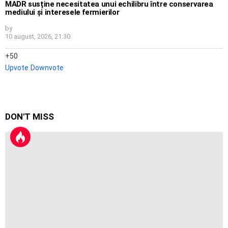
MADR susține necesitatea unui echilibru între conservarea
mediului și interesele fermierilor
by
10 august, 2026, 21:30
50
Upvote
Downvote
DON'T MISS