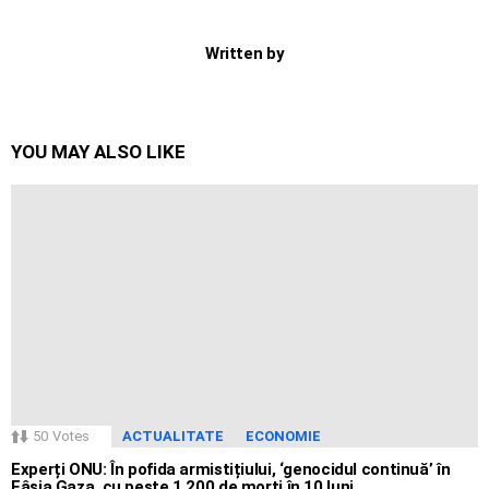
Written by
YOU MAY ALSO LIKE
50
Votes
ACTUALITATE
ECONOMIE
Experți ONU: În pofida armistițiului, ‘genocidul continuă’ în
Fâșia Gaza, cu peste 1.200 de morți în 10 luni