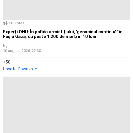
50
Votes
Experți ONU: În pofida armistițiului, ‘genocidul continuă’ în
Fâșia Gaza, cu peste 1.200 de morți în 10 luni
by
10 august, 2026, 22:30
50
Upvote
Downvote