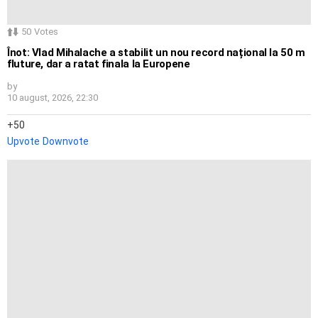
50
Votes
Înot: Vlad Mihalache a stabilit un nou record național la 50 m
fluture, dar a ratat finala la Europene
by
10 august, 2026, 22:30
50
Upvote
Downvote