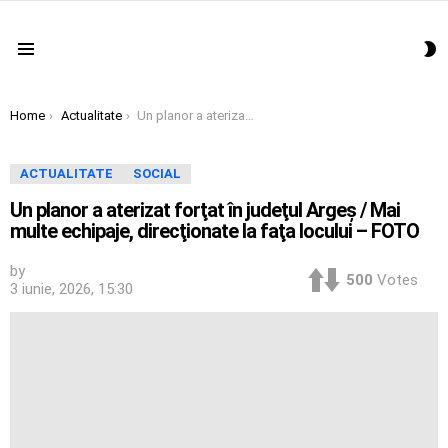
S
Menu
S
You are here:
Home
Actualitate
Un planor a aterizat forţat în judeţul Argeş / Mai multe echipaje, direcţionate la faţa locului – FOTO
ACTUALITATE
SOCIAL
Un planor a aterizat forţat în judeţul Argeş / Mai
multe echipaje, direcţionate la faţa locului – FOTO
by
500
Votes
3 iunie, 2026, 15:30