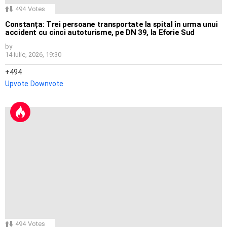
494
Votes
Constanța: Trei persoane transportate la spital în urma unui
accident cu cinci autoturisme, pe DN 39, la Eforie Sud
by
14 iulie, 2026, 19:30
494
Upvote
Downvote
494
Votes