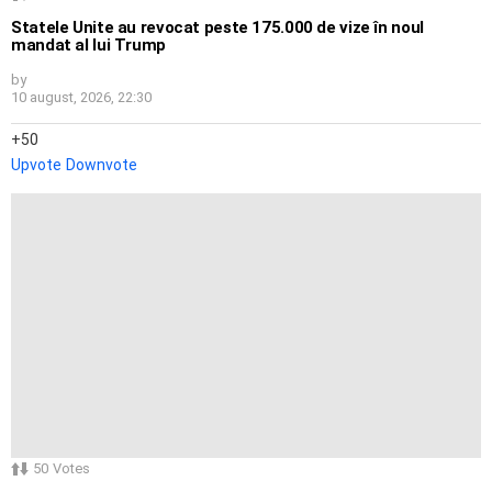
Statele Unite au revocat peste 175.000 de vize în noul
mandat al lui Trump
by
10 august, 2026, 22:30
50
Upvote
Downvote
50
Votes