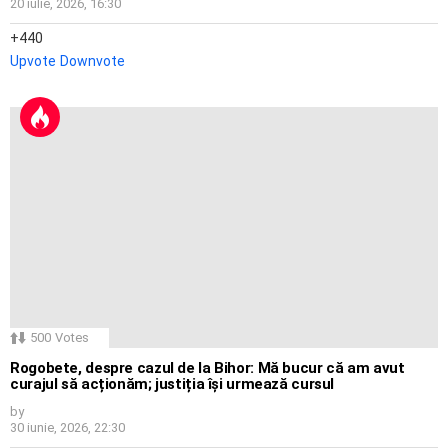
20 iulie, 2026, 16:30
440
Upvote
Downvote
500
Votes
Rogobete, despre cazul de la Bihor: Mă bucur că am avut
curajul să acționăm; justiția își urmează cursul
by
30 iunie, 2026, 22:30