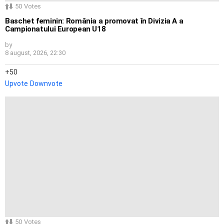
50
Votes
Baschet feminin: România a promovat în Divizia A a
Campionatului European U18
by
8 august, 2026, 22:30
50
Upvote
Downvote
50
Votes