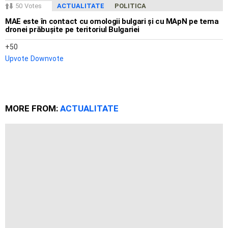
50
Votes
ACTUALITATE
POLITICA
MAE este în contact cu omologii bulgari și cu MApN pe tema
dronei prăbușite pe teritoriul Bulgariei
50
Upvote
Downvote
MORE FROM:
ACTUALITATE