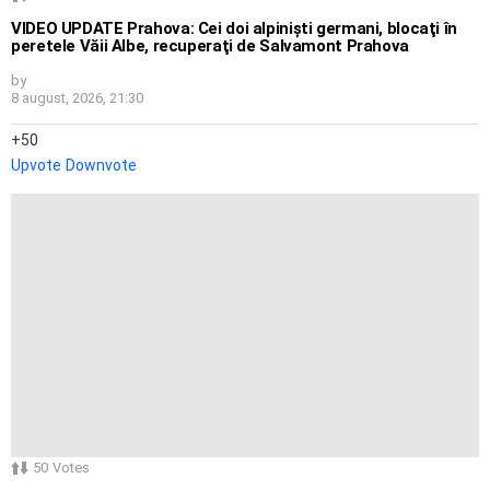
VIDEO UPDATE Prahova: Cei doi alpinişti germani, blocaţi în
peretele Văii Albe, recuperaţi de Salvamont Prahova
by
8 august, 2026, 21:30
50
Upvote
Downvote
50
Votes