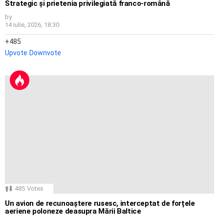
Strategic și prietenia privilegiată franco-română
by
14 iulie, 2026, 18:30
485
Upvote
Downvote
485
Votes
Un avion de recunoaștere rusesc, interceptat de forțele
aeriene poloneze deasupra Mării Baltice