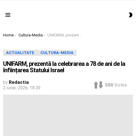
S
Menu
S
You are here:
Home
Cultura-Media
UNIFARM, prezentă la celebrarea a 78 de ani de la înființarea Statului Israel
ACTUALITATE
CULTURA-MEDIA
UNIFARM, prezentă la celebrarea a 78 de ani de la
înființarea Statului Israel
by
Redactia
500
Votes
2 iunie, 2026, 18:30