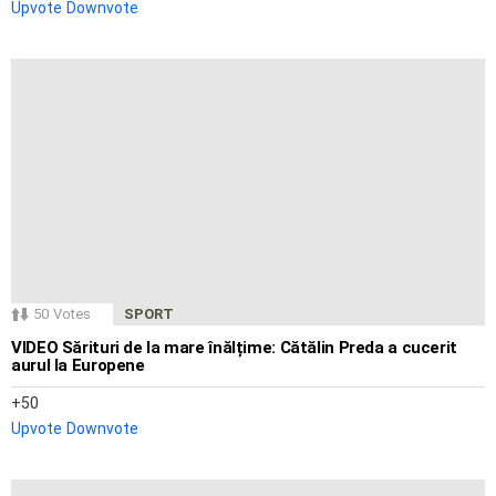
Upvote
Downvote
50
Votes
SPORT
VIDEO Sărituri de la mare înălțime: Cătălin Preda a cucerit
aurul la Europene
50
Upvote
Downvote