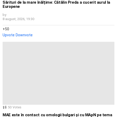
Sărituri de la mare înălțime: Cătălin Preda a cucerit aurul la
Europene
by
8 august, 2026, 19:30
50
Upvote
Downvote
50
Votes
MAE este în contact cu omologii bulgari și cu MApN pe tema