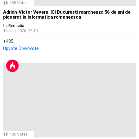
485
Votes
Adrian-Victor Vevera: ICI Bucuresti marcheaza 56 de ani de
pionerat in informatica romaneasca
by
Redactia
15 iulie, 2026, 17:30
485
Upvote
Downvote
485
Votes