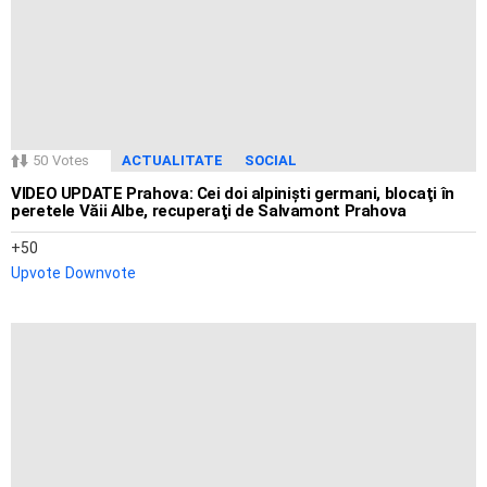
50
Votes
ACTUALITATE
SOCIAL
VIDEO UPDATE Prahova: Cei doi alpinişti germani, blocaţi în
peretele Văii Albe, recuperaţi de Salvamont Prahova
50
Upvote
Downvote