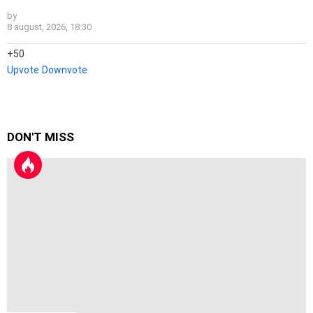
by
8 august, 2026, 18:30
50
Upvote
Downvote
DON'T MISS