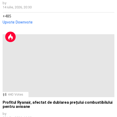
by
14 iulie, 2026, 20:30
485
Upvote
Downvote
440
Votes
Profitul Ryanair, afectat de dublarea prețului combustibilului
pentru avioane
by