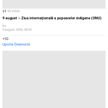
50
Votes
9 august – Ziua internațională a popoarelor indigene (ONU)
by
9 august, 2026, 08:30
50
Upvote
Downvote