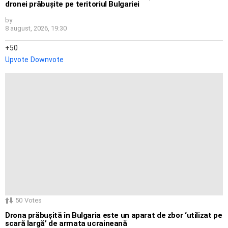
dronei prăbușite pe teritoriul Bulgariei
by
8 august, 2026, 19:30
50
Upvote
Downvote
50
Votes
Drona prăbușită în Bulgaria este un aparat de zbor ‘utilizat pe
scară largă’ de armata ucraineană