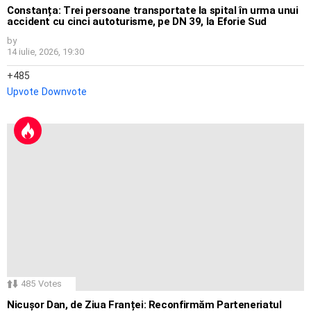
Constanța: Trei persoane transportate la spital în urma unui
accident cu cinci autoturisme, pe DN 39, la Eforie Sud
by
14 iulie, 2026, 19:30
485
Upvote
Downvote
485
Votes
Nicușor Dan, de Ziua Franței: Reconfirmăm Parteneriatul