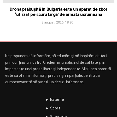
Drona prăbușită în Bulgaria este un aparat de zbor
‘utilizat pe scară largă’ de armata ucraineană
8 august, 2026, 18:30
Ne propunem să informăm, să educăm și să inspirăm cititorii
prin conținutul nostru. Credem în jurnalismul de calitate și în
importanța unei prese libere și independente. Misiunea noastră
este să oferim informații precise și imparțiale, pentru ca
dumneavoastră să puteți lua decizii informate.
► Externe
► Sport
► Sanatate