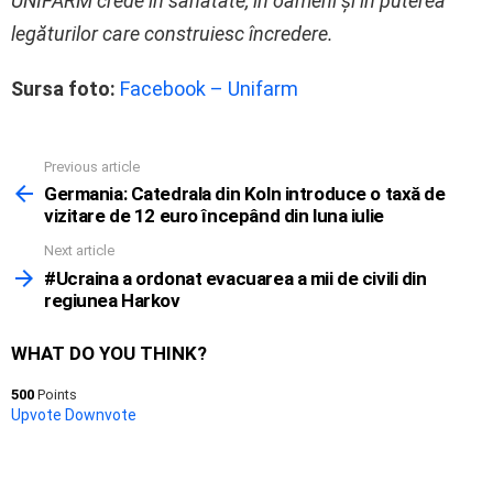
UNIFARM crede în sănătate, în oameni și în puterea
legăturilor care construiesc încredere.
Sursa foto:
Facebook – Unifarm
Previous article
See
more
Germania: Catedrala din Koln introduce o taxă de
vizitare de 12 euro începând din luna iulie
Next article
#Ucraina a ordonat evacuarea a mii de civili din
regiunea Harkov
WHAT DO YOU THINK?
500
Points
Upvote
Downvote