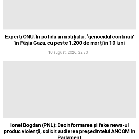
Experți ONU: În pofida armistițiului, ‘genocidul continuă’
în Fâșia Gaza, cu peste 1.200 de morți în 10 luni
10 august, 2026, 22:30
Ionel Bogdan (PNL): Dezinformarea și fake news-ul
produc violență, solicit audierea președintelui ANCOM în
Parlament