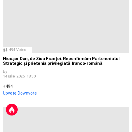
494
Votes
Nicușor Dan, de Ziua Franței: Reconfirmăm Parteneriatul
Strategic și prietenia privilegiată franco-română
by
14 iulie, 2026, 18:30
494
Upvote
Downvote