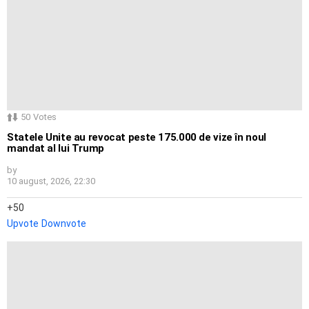
50
Votes
Statele Unite au revocat peste 175.000 de vize în noul
mandat al lui Trump
by
10 august, 2026, 22:30
50
Upvote
Downvote