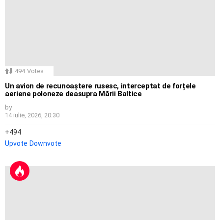
494
Votes
Un avion de recunoaștere rusesc, interceptat de forțele
aeriene poloneze deasupra Mării Baltice
by
14 iulie, 2026, 20:30
494
Upvote
Downvote