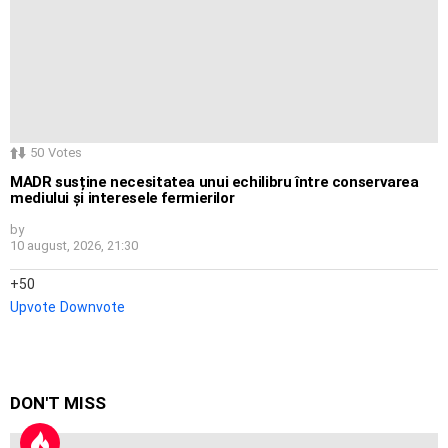
50
Votes
MADR susține necesitatea unui echilibru între conservarea
mediului și interesele fermierilor
by
10 august, 2026, 21:30
50
Upvote
Downvote
DON'T MISS