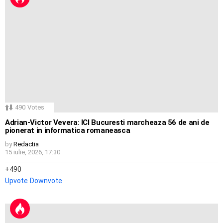
490
Votes
Adrian-Victor Vevera: ICI Bucuresti marcheaza 56 de ani de
pionerat in informatica romaneasca
by
Redactia
15 iulie, 2026, 17:30
490
Upvote
Downvote