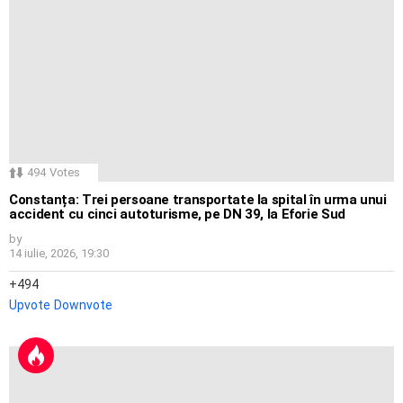
494
Votes
Constanța: Trei persoane transportate la spital în urma unui
accident cu cinci autoturisme, pe DN 39, la Eforie Sud
by
14 iulie, 2026, 19:30
494
Upvote
Downvote