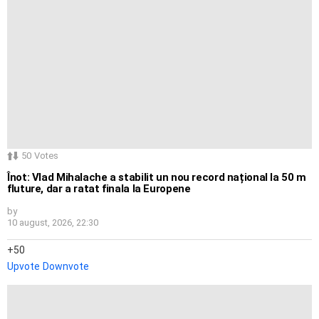
50
Votes
Înot: Vlad Mihalache a stabilit un nou record național la 50 m
fluture, dar a ratat finala la Europene
by
10 august, 2026, 22:30
50
Upvote
Downvote