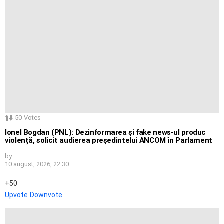
50
Votes
Ionel Bogdan (PNL): Dezinformarea și fake news-ul produc
violență, solicit audierea președintelui ANCOM în Parlament
by
10 august, 2026, 22:30
50
Upvote
Downvote