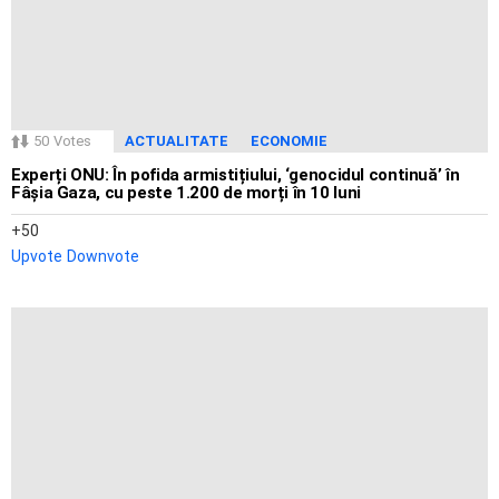
50
Votes
ACTUALITATE
ECONOMIE
Experți ONU: În pofida armistițiului, ‘genocidul continuă’ în
Fâșia Gaza, cu peste 1.200 de morți în 10 luni
50
Upvote
Downvote