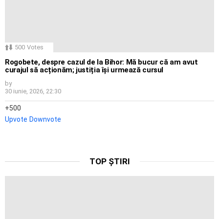
500
Votes
Rogobete, despre cazul de la Bihor: Mă bucur că am avut
curajul să acționăm; justiția își urmează cursul
by
30 iunie, 2026, 22:30
500
Upvote
Downvote
TOP ȘTIRI