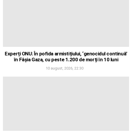
Experți ONU: În pofida armistițiului, ‘genocidul continuă’
în Fâșia Gaza, cu peste 1.200 de morți în 10 luni
10 august, 2026, 22:30