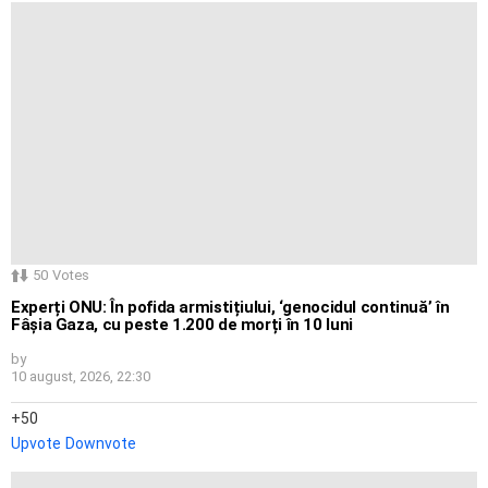
50
Votes
Experți ONU: În pofida armistițiului, ‘genocidul continuă’ în
Fâșia Gaza, cu peste 1.200 de morți în 10 luni
by
10 august, 2026, 22:30
50
Upvote
Downvote