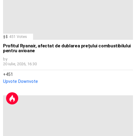
451
Votes
Profitul Ryanair, afectat de dublarea prețului combustibilului
pentru avioane
by
20 iulie, 2026, 16:30
451
Upvote
Downvote