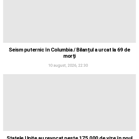
Seism puternic în Columbia / Bilanțul a urcat la 69 de
morți
10 august, 2026, 22:30
Statele Unite au revocat peste 175.000 de vize în noul