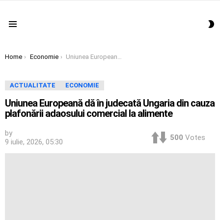
S
Menu
S
You are here:
Home
Economie
Uniunea Europeană dă în judecată Ungaria din cauza plafonării adaosului comercial la alimente
ACTUALITATE
ECONOMIE
Uniunea Europeană dă în judecată Ungaria din cauza
plafonării adaosului comercial la alimente
by
500
Votes
9 iulie, 2026, 05:30