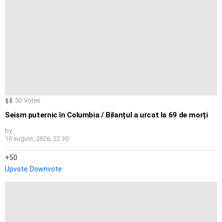
50
Votes
Seism puternic în Columbia / Bilanțul a urcat la 69 de morți
by
10 august, 2026, 22:30
50
Upvote
Downvote