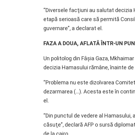
“Diversele facţiuni au salutat decizia
etapă serioasă care să permită Consili
guvernare”, a declarat el.
FAZA A DOUA, AFLATĂ ÎNTR-UN PU
Un politolog din Fâşia Gaza, Mkhaimar
decizia Hamasului rămâne, înainte de t
“Problema nu este dizolvarea Comitet
dezarmarea (…). Acesta este în continu
el.
“Din punctul de vedere al Hamasului, 
căsuţe”, declară AFP o sursă diplomatic
de la cairo.