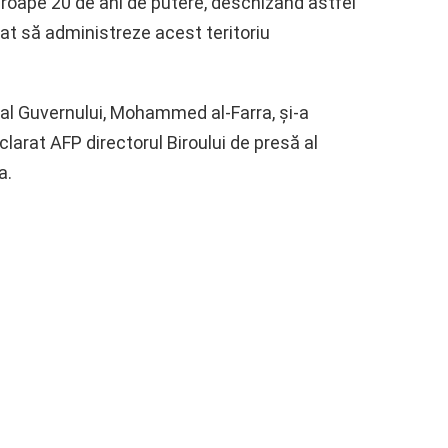
roape 20 de ani de putere, deschizând astfel
at să administreze acest teritoriu
al Guvernului, Mohammed al-Farra, şi-a
clarat AFP directorul Biroului de presă al
a.