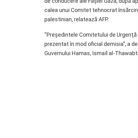
de conducere ale Fâşiei Gaza, după ap
calea unui Comitet tehnocrat însărcin
palestinian, relatează AFP.
“Preşedintele Comitetului de Urgenţă 
prezentat în mod oficial demisia”, a de
Guvernului Hamas, Ismaïl al-Thawabt