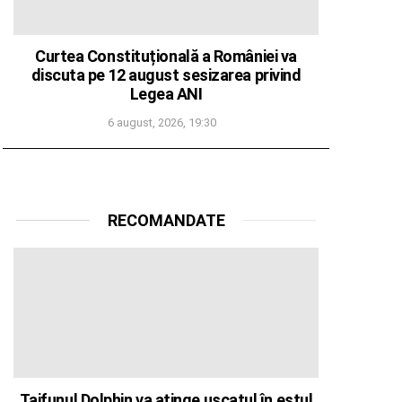
Curtea Constituțională a României va
discuta pe 12 august sesizarea privind
Legea ANI
6 august, 2026, 19:30
RECOMANDATE
Taifunul Dolphin va atinge uscatul în estul