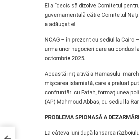
El a “decis să dizolve Comitetul pentru 
guvernamentală către Comitetul Naţio
a adăugat el.
NCAG – în prezent cu sediul la Cairo – a
urma unor negocieri care au condus la 
octombrie 2025.
Această iniţiativă a Hamasului marche
mişcarea islamistă, care a preluat put
confruntări cu Fatah, formaţiunea poli
(AP) Mahmoud Abbas, cu sediul la Rama
PROBLEMA SPIONASĂ A DEZARMĂRI
a
La câteva luni după lansarea războiulu