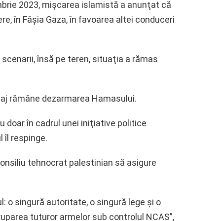
ombrie 2023, mişcarea islamistă a anunţat că
re, în Fâşia Gaza, în favoarea altei conduceri
cenarii, însă pe teren, situaţia a rămas
locaj rămâne dezarmarea Hamasului.
doar în cadrul unei iniţiative politice
 îl respinge.
Consiliu tehnocrat palestinian să asigure
 o singură autoritate, o singură lege şi o
ruparea tuturor armelor sub controlul NCAS”,