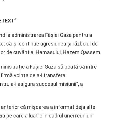
ETEXT”
d la administrarea Fâşiei Gaza pentru a
ext să-şi continue agresiunea şi războiul de
ător de cuvânt al Hamasului, Hazem Qassem.
nistraţie a Fâşiei Gaza să poată să intre
afirmă voinţa de a-i transfera
tru a-i asigura succesul misiunii”, a
 anterior că mişcarea a informat deja alte
zia pe care a luat-o în cadrul unei reuniuni