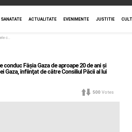
SANATATE
ACTUALITATE
EVENIMENTE
JUSTITIE
CULT
ul Păcii al lui Trump
e conduc Fâşia Gaza de aproape 20 de ani şi
 Gaza, înfiinţat de către Consiliul Păcii al lui
500
Votes