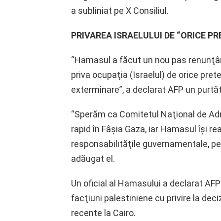
a subliniat pe X Consiliul.
PRIVAREA ISRAELULUI DE “ORICE PR
“Hamasul a făcut un nou pas renunţân
priva ocupaţia (Israelul) de orice pret
exterminare”, a declarat AFP un purt
“Sperăm ca Comitetul Naţional de Admi
rapid în Fâşia Gaza, iar Hamasul îşi re
responsabilităţile guvernamentale, pen
adăugat el.
Un oficial al Hamasului a declarat AFP
facţiuni palestiniene cu privire la deci
recente la Cairo.