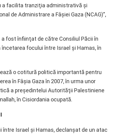
a facilita tranziţia administrativă şi
nal de Administrare a Fâşiei Gaza (NCAG)”,
 fost înfiinţat de către Consiliul Păcii în
încetarea focului între Israel şi Hamas, în
ază o cotitură politică importantă pentru
erea în Fâşia Gaza în 2007, în urma unor
tică a preşedintelui Autorităţii Palestiniene
llah, în Cisiordania ocupată.
I
i între Israel şi Hamas, declanşat de un atac