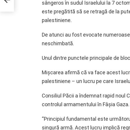
uie
sângeros în sudul Israelului la 7 oct
odul
este pregătită să se retragă de la pute
palestiniene.
De atunci au fost evocate numeroase s
neschimbată.
Unul dintre punctele principale de b
Mişcarea afirmă că va face acest lucru 
palestiniene – un lucru pe care Israelul
Consiliul Păcii a îndemnat rapid noul 
controlul armamentului în Fâşia Gaza.
“Principiul fundamental este următorul:
singură armă. Acest lucru implică reg