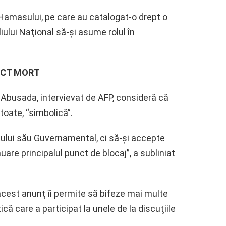
 Hamasului, pe care au catalogat-o drept o
ului Naţional să-şi asume rolul în
NCT MORT
 Abusada, intervievat de AFP, consideră că
oate, “simbolică”.
ului său Guvernamental, ci să-şi accepte
are principalul punct de blocaj”, a subliniat
acest anunţ îi permite să bifeze mai multe
ă care a participat la unele de la discuţiile