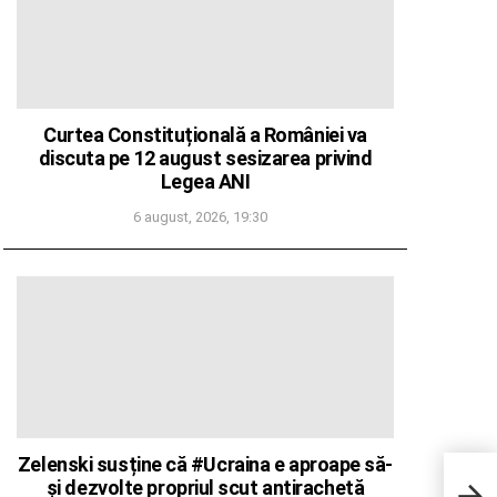
Curtea Constituțională a României va
discuta pe 12 august sesizarea privind
Legea ANI
6 august, 2026, 19:30
Zelenski susține că #Ucraina e aproape să-
Tulc
și dezvolte propriul scut antirachetă
muri