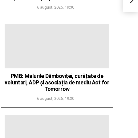
care 
6 august, 2026, 19:30
PMB: Malurile Dâmboviței, curățate de
voluntari, ADP și asociația de mediu Act for
Tomorrow
6 august, 2026, 19:30