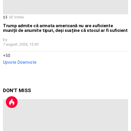
50
Votes
Trump admite că armata americană nu are suficiente
muniții de anumite tipuri, deși susține că stocul ar fi suficient
by
7 august, 2026, 15:30
50
Upvote
Downvote
DON'T MISS