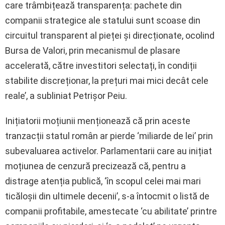
care trâmbițează transparența: pachete din
companii strategice ale statului sunt scoase din
circuitul transparent al pieței și direcționate, ocolind
Bursa de Valori, prin mecanismul de plasare
accelerată, către investitori selectați, în condiții
stabilite discreționar, la prețuri mai mici decât cele
reale’, a subliniat Petrișor Peiu.
Inițiatorii moțiunii menționează că prin aceste
tranzacții statul român ar pierde ‘miliarde de lei’ prin
subevaluarea activelor. Parlamentarii care au inițiat
moțiunea de cenzură precizează că, pentru a
distrage atenția publică, ‘în scopul celei mai mari
ticăloșii din ultimele decenii’, s-a întocmit o listă de
companii profitabile, amestecate ‘cu abilitate’ printre