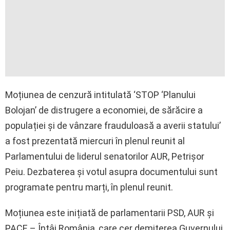
Moțiunea de cenzură intitulată ‘STOP ‘Planului
Bolojan’ de distrugere a economiei, de sărăcire a
populației și de vânzare frauduloasă a averii statului’
a fost prezentată miercuri în plenul reunit al
Parlamentului de liderul senatorilor AUR, Petrișor
Peiu. Dezbaterea și votul asupra documentului sunt
programate pentru marți, în plenul reunit.
Moțiunea este inițiată de parlamentarii PSD, AUR și
PACE – Întâi România, care cer demiterea Guvernului