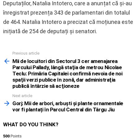
Deputaților, Natalia Intotero, care a anunțat că și-au
înregistrat prezența 343 de parlamentari din totalul
de 464. Natalia Intotero a precizat că moțiunea este
inițiată de 254 de deputați și senatori.
Previous article
See
more
Mii de locuitori din Sectorul 3 cer amenajarea
Parcului Pallady, lângă staţia de metrou Nicolae
Teclu: Primăria Capitalei confirmă nevoia de noi
spaţii verzi publice în zonă, dar administraţia
publică întârzie să acţioneze
Next article
Gorj: Mii de arbori, arbuști și plante ornamentale
vor fi plantați în Parcul Central din Târgu Jiu
WHAT DO YOU THINK?
500
Points