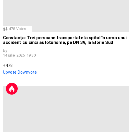
478
Votes
Constanța: Trei persoane transportate la spital în urma unui
accident cu cinci autoturisme, pe DN 39, la Eforie Sud
by
14 iulie, 2026, 19:30
478
Upvote
Downvote