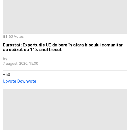
50
Votes
Eurostat: Exporturile UE de bere în afara blocului comunitar
au scăzut cu 11% anul trecut
by
7 august, 2026, 15:30
50
Upvote
Downvote