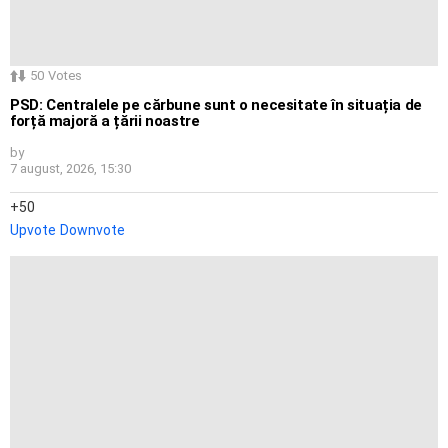
50
Votes
PSD: Centralele pe cărbune sunt o necesitate în situația de
forță majoră a țării noastre
by
7 august, 2026, 15:30
50
Upvote
Downvote