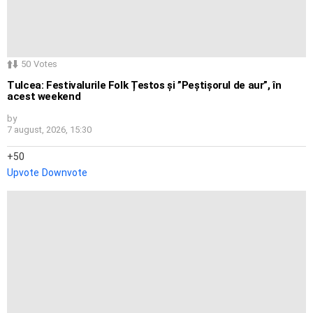
50
Votes
Tulcea: Festivalurile Folk Țestos și ”Peștișorul de aur”, în
acest weekend
by
7 august, 2026, 15:30
50
Upvote
Downvote