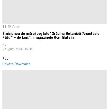
50
Votes
Emisiunea de mărci poștale ”Grădina Botanică ‘Anastasie
Fătu”’ – de luni, în magazinele Romfilatelia
by
7 august, 2026, 15:30
50
Upvote
Downvote