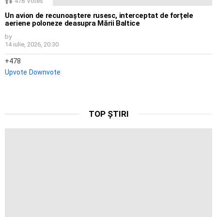
478
Votes
Un avion de recunoaștere rusesc, interceptat de forțele
aeriene poloneze deasupra Mării Baltice
by
14 iulie, 2026, 20:30
478
Upvote
Downvote
TOP ȘTIRI