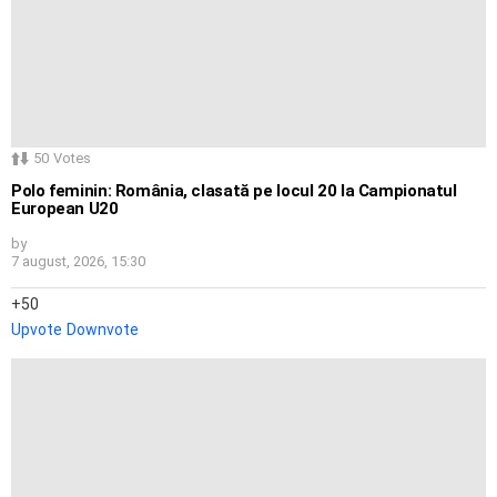
50
Votes
Polo feminin: România, clasată pe locul 20 la Campionatul
European U20
by
7 august, 2026, 15:30
50
Upvote
Downvote