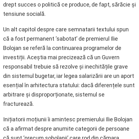
drept succes o politică ce produce, de fapt, sărăcie și
tensiune socială.
Un alt capitol despre care semnatarii textului spun
că a fost permanent ‘sabotat’ de premierul Ilie
Bolojan se referă la continuarea programelor de
investiții. Aceștia mai precizează că un Guvern
responsabil trebuie să rezolve și inechitățile grave
din sistemul bugetar, iar legea salarizării are un aport
esențial în arhitectura statului: dacă diferențele sunt
arbitrare și disproporționate, sistemul se
fracturează.
Inițiatorii moțiunii îi amintesc premierului Ilie Bolojan
că a afirmat despre anumite categorii de persoane
că sunt ‘precum șobolanii’ care rod din cămara