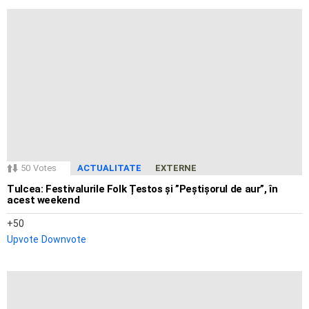
50
Votes
ACTUALITATE
EXTERNE
Tulcea: Festivalurile Folk Țestos și ”Peștișorul de aur”, în
acest weekend
50
Upvote
Downvote