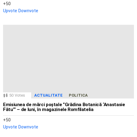
50
Upvote
Downvote
50
Votes
ACTUALITATE
POLITICA
Emisiunea de mărci poștale ”Grădina Botanică ‘Anastasie
Fătu”’ – de luni, în magazinele Romfilatelia
50
Upvote
Downvote