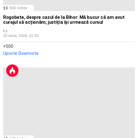
500
Votes
Rogobete, despre cazul de la Bihor: Mă bucur că am avut
curajul să acționăm; justiția își urmează cursul
by
30 iunie, 2026, 22:30
500
Upvote
Downvote