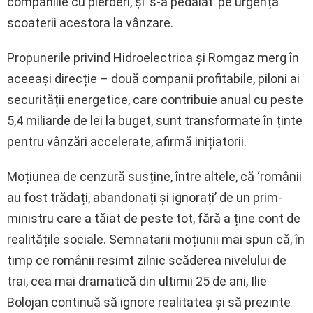
companiile cu pierderi, și ‘s-a pedalat’ pe urgența
scoaterii acestora la vânzare.
Propunerile privind Hidroelectrica și Romgaz merg în
aceeași direcție – două companii profitabile, piloni ai
securității energetice, care contribuie anual cu peste
5,4 miliarde de lei la buget, sunt transformate în ținte
pentru vânzări accelerate, afirmă inițiatorii.
Moțiunea de cenzură susține, între altele, că ‘românii
au fost trădați, abandonați și ignorați’ de un prim-
ministru care a tăiat de peste tot, fără a ține cont de
realitățile sociale. Semnatarii moțiunii mai spun că, în
timp ce românii resimt zilnic scăderea nivelului de
trai, cea mai dramatică din ultimii 25 de ani, Ilie
Bolojan continuă să ignore realitatea și să prezinte