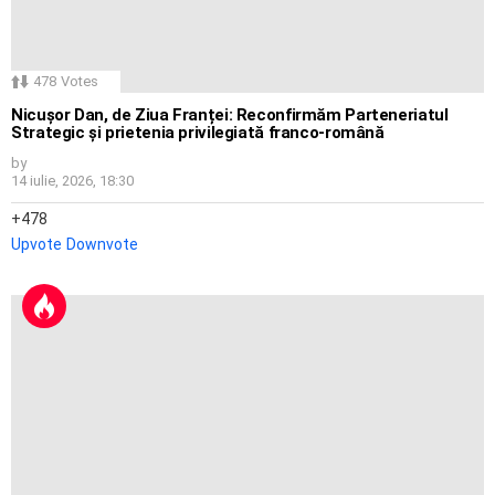
478
Votes
Nicușor Dan, de Ziua Franței: Reconfirmăm Parteneriatul
Strategic și prietenia privilegiată franco-română
by
14 iulie, 2026, 18:30
478
Upvote
Downvote