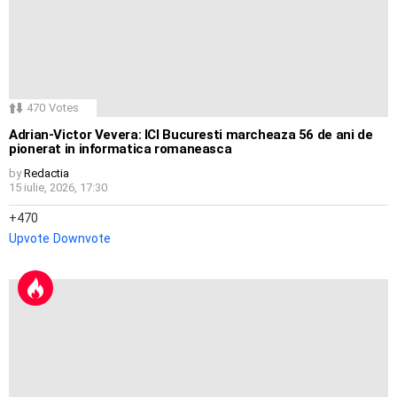
470
Votes
Adrian-Victor Vevera: ICI Bucuresti marcheaza 56 de ani de
pionerat in informatica romaneasca
by
Redactia
15 iulie, 2026, 17:30
470
Upvote
Downvote