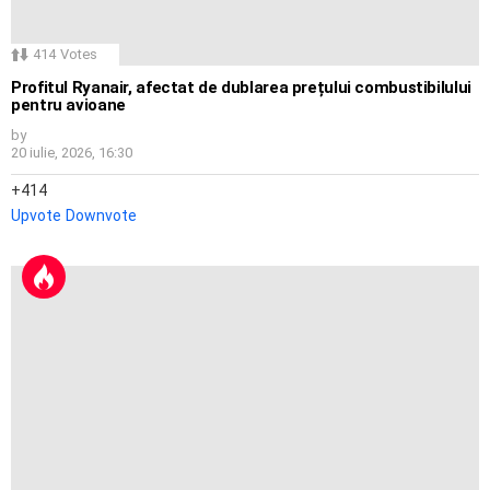
414
Votes
Profitul Ryanair, afectat de dublarea prețului combustibilului
pentru avioane
by
20 iulie, 2026, 16:30
414
Upvote
Downvote