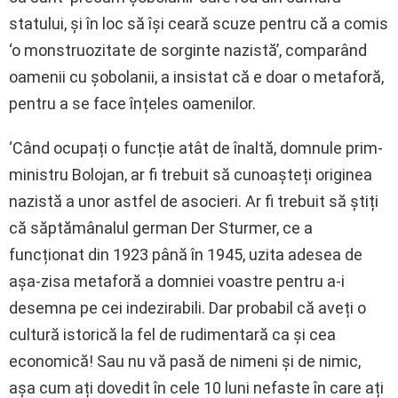
statului, și în loc să își ceară scuze pentru că a comis
‘o monstruozitate de sorginte nazistă’, comparând
oamenii cu șobolanii, a insistat că e doar o metaforă,
pentru a se face înțeles oamenilor.
‘Când ocupați o funcție atât de înaltă, domnule prim-
ministru Bolojan, ar fi trebuit să cunoașteți originea
nazistă a unor astfel de asocieri. Ar fi trebuit să știți
că săptămânalul german Der Sturmer, ce a
funcționat din 1923 până în 1945, uzita adesea de
așa-zisa metaforă a domniei voastre pentru a-i
desemna pe cei indezirabili. Dar probabil că aveți o
cultură istorică la fel de rudimentară ca și cea
economică! Sau nu vă pasă de nimeni și de nimic,
așa cum ați dovedit în cele 10 luni nefaste în care ați