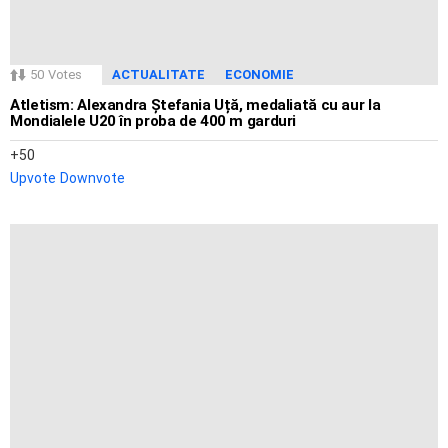
50
Votes
ACTUALITATE
ECONOMIE
Atletism: Alexandra Ștefania Uță, medaliată cu aur la
Mondialele U20 în proba de 400 m garduri
50
Upvote
Downvote