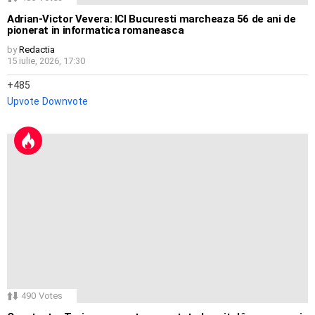
Adrian-Victor Vevera: ICI Bucuresti marcheaza 56 de ani de
pionerat in informatica romaneasca
by
Redactia
15 iulie, 2026, 17:30
485
Upvote
Downvote
490
Votes