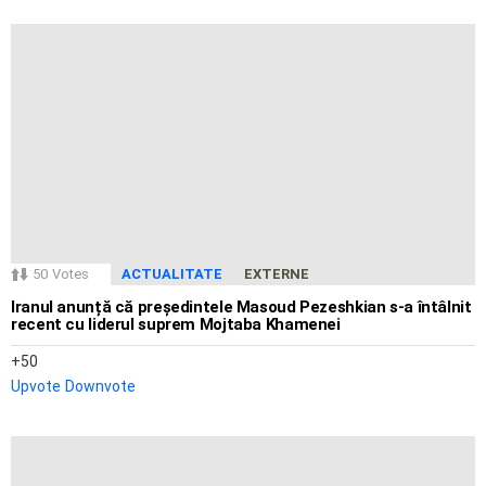
50
Votes
ACTUALITATE
EXTERNE
Iranul anunță că președintele Masoud Pezeshkian s-a întâlnit
recent cu liderul suprem Mojtaba Khamenei
50
Upvote
Downvote