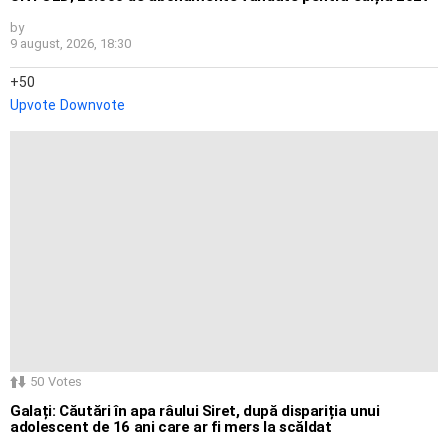
by
9 august, 2026, 18:30
50
Upvote
Downvote
50
Votes
Galați: Căutări în apa râului Siret, după dispariția unui
adolescent de 16 ani care ar fi mers la scăldat