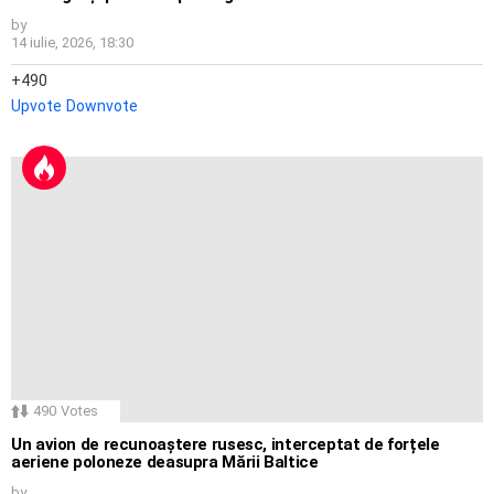
by
14 iulie, 2026, 18:30
490
Upvote
Downvote
490
Votes
Un avion de recunoaștere rusesc, interceptat de forțele
aeriene poloneze deasupra Mării Baltice
by