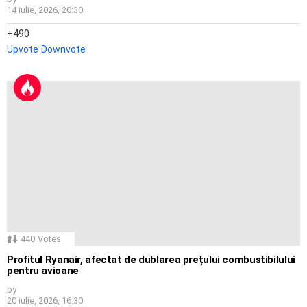
14 iulie, 2026, 20:30
490
Upvote
Downvote
440
Votes
Profitul Ryanair, afectat de dublarea prețului combustibilului
pentru avioane
by
20 iulie, 2026, 16:30