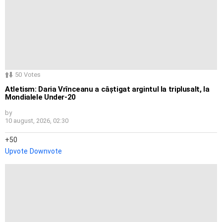
50
Votes
Atletism: Daria Vrînceanu a câștigat argintul la triplusalt, la
Mondialele Under-20
by
10 august, 2026, 02:30
50
Upvote
Downvote