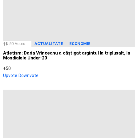
50
Votes
ACTUALITATE
ECONOMIE
Atletism: Daria Vrînceanu a câștigat argintul la triplusalt, la
Mondialele Under-20
50
Upvote
Downvote