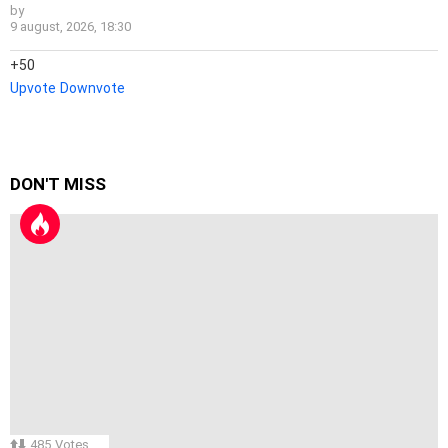
by
9 august, 2026, 18:30
50
Upvote
Downvote
DON'T MISS
485
Votes