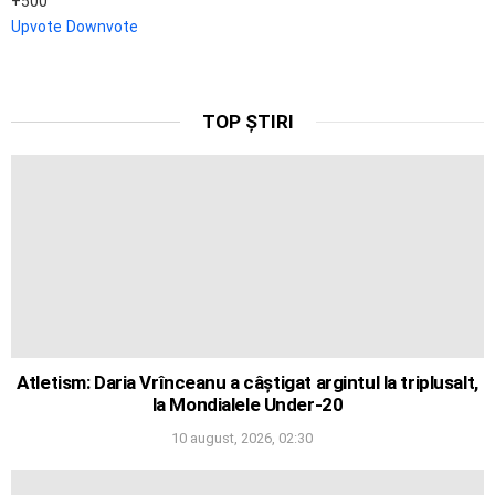
500
Upvote
Downvote
TOP ȘTIRI
Atletism: Daria Vrînceanu a câștigat argintul la triplusalt,
la Mondialele Under-20
10 august, 2026, 02:30