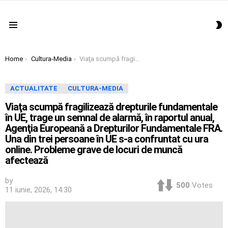
S
Menu
S
You are here:
Home
Cultura-Media
Viaţa scumpă fragilizează drepturile fundamentale în UE, trage un semnal de alarmă, în raportul anual, Agenţia Europeană a Drepturilor Fundamentale FRA. Una din trei persoane în UE s-a confruntat cu ura online. Probleme grave de locuri de muncă afectează
ACTUALITATE
CULTURA-MEDIA
Viaţa scumpă fragilizează drepturile fundamentale
în UE, trage un semnal de alarmă, în raportul anual,
Agenţia Europeană a Drepturilor Fundamentale FRA.
Una din trei persoane în UE s-a confruntat cu ura
online. Probleme grave de locuri de muncă
afectează
by
500
Votes
11 iunie, 2026, 14:30