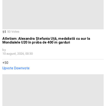
50
Votes
Atletism: Alexandra Ștefania Uță, medaliată cu aur la
Mondialele U20 în proba de 400 m garduri
by
10 august, 2026, 00:30
50
Upvote
Downvote