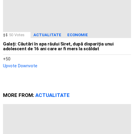
50
Votes
ACTUALITATE
ECONOMIE
Galați: Căutări în apa râului Siret, după dispariția unui
adolescent de 16 ani care ar fi mers la scăldat
50
Upvote
Downvote
MORE FROM:
ACTUALITATE