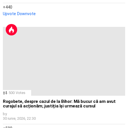
440
Upvote
Downvote
500
Votes
Rogobete, despre cazul de la Bihor: Mă bucur că am avut
curajul să acționăm; justiția își urmează cursul
by
30 iunie, 2026, 22:30