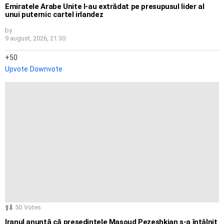
Emiratele Arabe Unite l-au extrădat pe presupusul lider al
unui puternic cartel irlandez
by
9 august, 2026, 21:30
50
Upvote
Downvote
50
Votes
Iranul anunță că președintele Masoud Pezeshkian s-a întâlnit