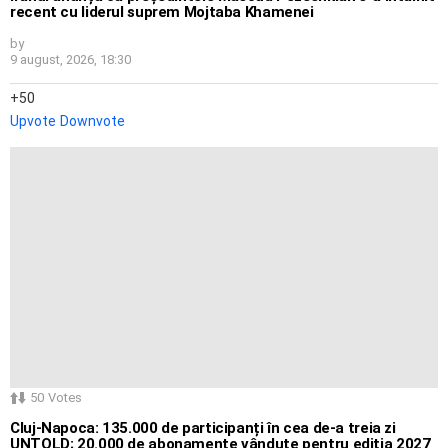
recent cu liderul suprem Mojtaba Khamenei
by
9 august, 2026, 18:30
50
Upvote
Downvote
50
Votes
Cluj-Napoca: 135.000 de participanți în cea de-a treia zi
UNTOLD; 20.000 de abonamente vândute pentru ediția 2027