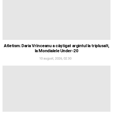
Atletism: Daria Vrînceanu a câștigat argintul la triplusalt,
la Mondialele Under-20
10 august, 2026, 02:30