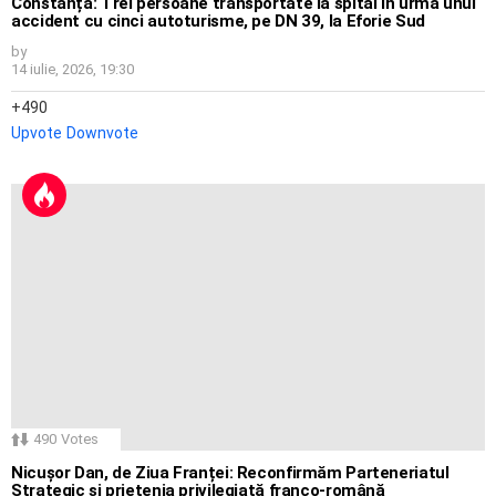
Constanța: Trei persoane transportate la spital în urma unui
accident cu cinci autoturisme, pe DN 39, la Eforie Sud
by
14 iulie, 2026, 19:30
490
Upvote
Downvote
490
Votes
Nicușor Dan, de Ziua Franței: Reconfirmăm Parteneriatul
Strategic și prietenia privilegiată franco-română