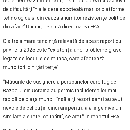
reglementează Internetul, însă “aplicarea lor s-a lovit
de dificultăţi în a le cere socoteală marilor platforme
tehnologice şi din cauza anumitor rezistenţe politice
din afara” Uniunii, declară directoarea FRA.
O a treia mare tendinţă relevată de acest raport cu
privire la 2025 este “existenţa unor probleme grave
legate de locurile de muncă, care afectează
muncitorii din ţări terţe”.
“Măsurile de susţinere a persoanelor care fug de
Războiul din Ucraina au permis includerea lor mai
rapidă pe piaţa muncii, însă alţi resortisanţi au avut
nevoie de cel puţin cinci ani pentru a atinge niveluri
similare ale ratei ocupării”, se arată în raportul FRA.