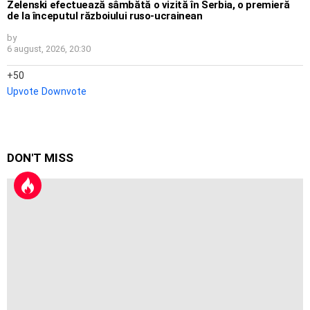
Zelenski efectuează sâmbătă o vizită în Serbia, o premieră
de la începutul războiului ruso-ucrainean
by
6 august, 2026, 20:30
50
Upvote
Downvote
DON'T MISS