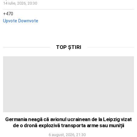
14 iulie, 2026, 20:30
470
Upvote
Downvote
TOP ȘTIRI
Germania neagă că avionul ucrainean de la Leipzig vizat
de o dronă explozivă transporta arme sau muniții
6 august, 2026, 21:30