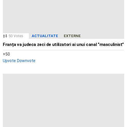
50
Votes
ACTUALITATE
EXTERNE
Franța va judeca zeci de utilizatori ai unui canal ”masculinist”
50
Upvote
Downvote