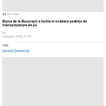
50
Votes
Bursa de la București a închis în scădere ședința de
tranzacționare de joi
by
6 august, 2026, 21:30
50
Upvote
Downvote