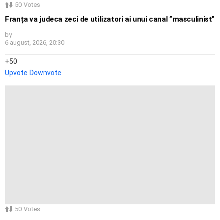
50
Votes
Franța va judeca zeci de utilizatori ai unui canal ”masculinist”
by
6 august, 2026, 20:30
50
Upvote
Downvote
50
Votes