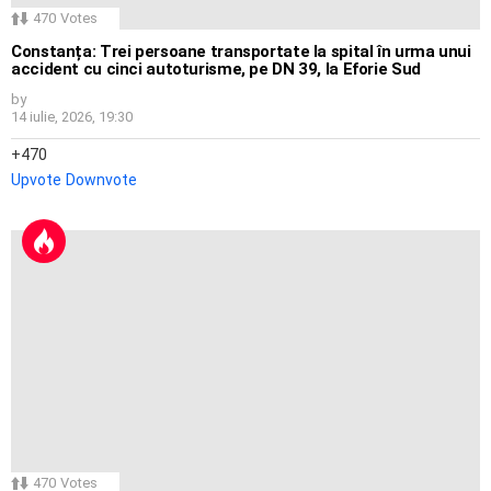
470
Votes
Constanța: Trei persoane transportate la spital în urma unui
accident cu cinci autoturisme, pe DN 39, la Eforie Sud
by
14 iulie, 2026, 19:30
470
Upvote
Downvote
470
Votes