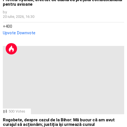
pentru avioane
by
20 iulie, 2026, 16:30
400
Upvote
Downvote
500
Votes
Rogobete, despre cazul de la Bihor: Mă bucur că am avut
curajul să acționăm; justiția își urmează cursul