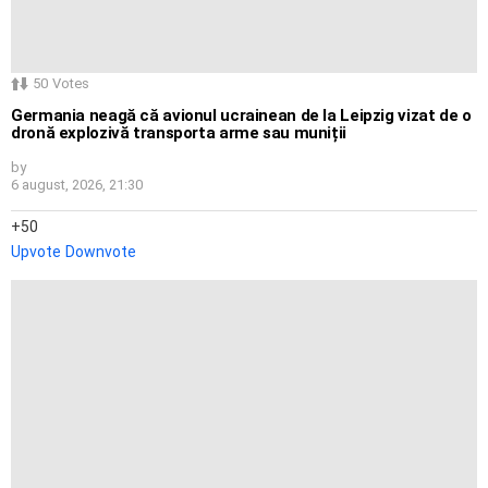
50
Votes
Germania neagă că avionul ucrainean de la Leipzig vizat de o
dronă explozivă transporta arme sau muniții
by
6 august, 2026, 21:30
50
Upvote
Downvote