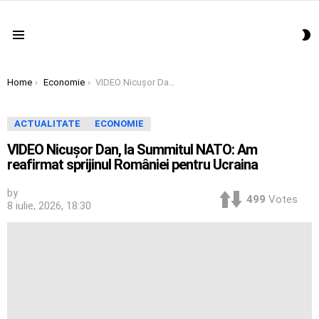
S
Menu
S
You are here:
Home
Economie
VIDEO Nicușor Dan, la Summitul NATO: Am reafirmat sprijinul României pentru Ucraina
ACTUALITATE
ECONOMIE
VIDEO Nicușor Dan, la Summitul NATO: Am
reafirmat sprijinul României pentru Ucraina
by
499
Votes
8 iulie, 2026, 18:30