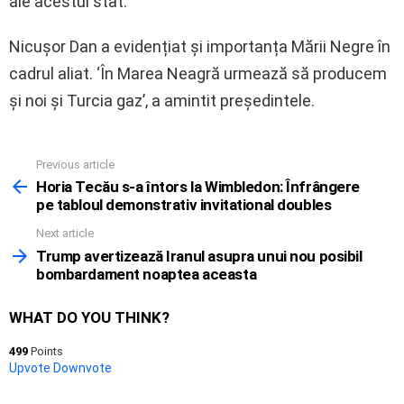
ale acestui stat.
Nicușor Dan a evidențiat și importanța Mării Negre în
cadrul aliat. ‘În Marea Neagră urmează să producem
și noi și Turcia gaz’, a amintit președintele.
Previous article
See
more
Horia Tecău s-a întors la Wimbledon: Înfrângere
pe tabloul demonstrativ invitational doubles
Next article
Trump avertizează Iranul asupra unui nou posibil
bombardament noaptea aceasta
WHAT DO YOU THINK?
499
Points
Upvote
Downvote