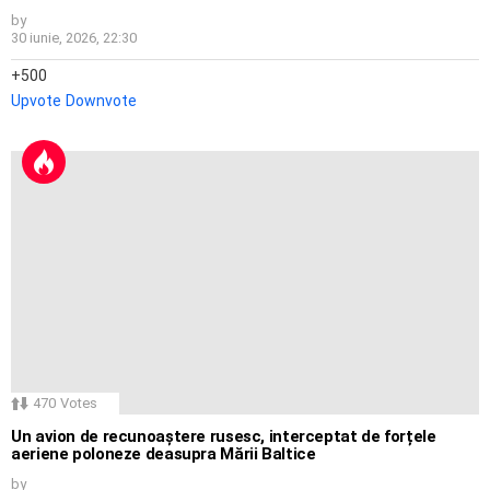
by
30 iunie, 2026, 22:30
500
Upvote
Downvote
470
Votes
Un avion de recunoaștere rusesc, interceptat de forțele
aeriene poloneze deasupra Mării Baltice
by