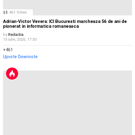
461
Votes
Adrian-Victor Vevera: ICI Bucuresti marcheaza 56 de ani de
pionerat in informatica romaneasca
by
Redactia
15 iulie, 2026, 17:30
461
Upvote
Downvote