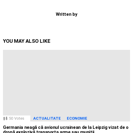
Written by
YOU MAY ALSO LIKE
50
Votes
ACTUALITATE
ECONOMIE
Germania neagă că avionul ucrainean de la Leipzig vizat de o
dronă explozivă transporta arme sau muniții