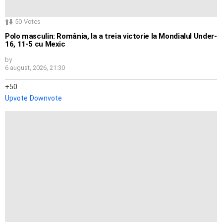
50
Votes
Polo masculin: România, la a treia victorie la Mondialul Under-
16, 11-5 cu Mexic
by
6 august, 2026, 21:30
50
Upvote
Downvote