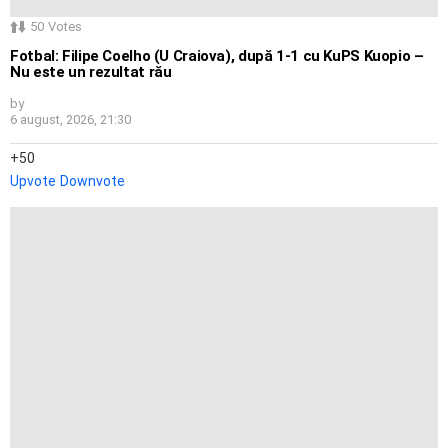
50
Votes
Fotbal: Filipe Coelho (U Craiova), după 1-1 cu KuPS Kuopio –
Nu este un rezultat rău
by
6 august, 2026, 21:30
50
Upvote
Downvote