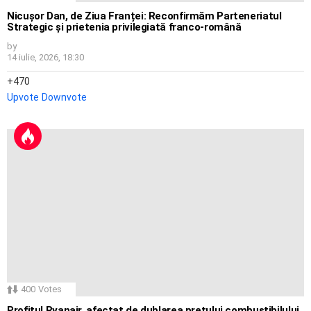
Nicușor Dan, de Ziua Franței: Reconfirmăm Parteneriatul
Strategic și prietenia privilegiată franco-română
by
14 iulie, 2026, 18:30
470
Upvote
Downvote
400
Votes
Profitul Ryanair, afectat de dublarea prețului combustibilului