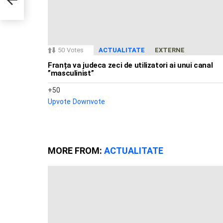
50
Votes
ACTUALITATE
EXTERNE
Franța va judeca zeci de utilizatori ai unui canal
”masculinist”
50
Upvote
Downvote
MORE FROM:
ACTUALITATE