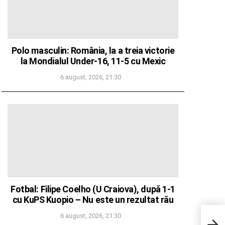
Polo masculin: România, la a treia victorie
la Mondialul Under-16, 11-5 cu Mexic
6 august, 2026, 21:30
Fotbal: Filipe Coelho (U Craiova), după 1-1
cu KuPS Kuopio – Nu este un rezultat rău
6 august, 2026, 21:30
EUGE