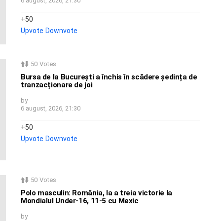
6 august, 2026, 21:30
50
Upvote
Downvote
50
Votes
Bursa de la București a închis în scădere ședința de
tranzacționare de joi
by
6 august, 2026, 21:30
50
Upvote
Downvote
50
Votes
Polo masculin: România, la a treia victorie la
Mondialul Under-16, 11-5 cu Mexic
by