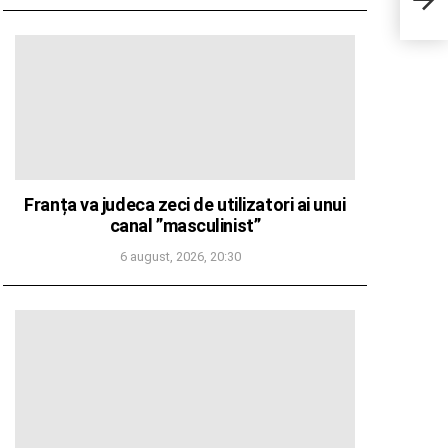
PENT
Franța va judeca zeci de utilizatori ai unui
canal ”masculinist”
6 august, 2026, 20:30