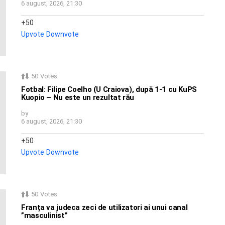
6 august, 2026, 21:30
50
Upvote
Downvote
50
Votes
Fotbal: Filipe Coelho (U Craiova), după 1-1 cu KuPS
Kuopio – Nu este un rezultat rău
by
6 august, 2026, 21:30
50
Upvote
Downvote
50
Votes
Franța va judeca zeci de utilizatori ai unui canal
”masculinist”