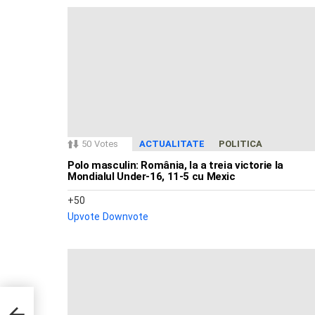
50
Votes
ACTUALITATE
POLITICA
Polo masculin: România, la a treia victorie la
Mondialul Under-16, 11-5 cu Mexic
50
Upvote
Downvote
crări