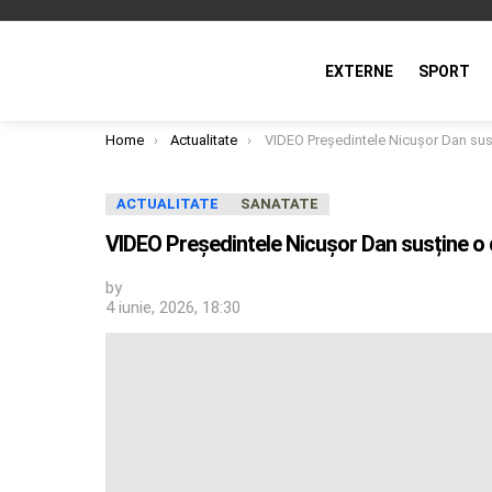
EXTERNE
SPORT
You are here:
Home
Actualitate
VIDEO Președintele Nicușor Dan susține o declarație de presă; o
ACTUALITATE
SANATATE
VIDEO Președintele Nicușor Dan susține o d
by
4 iunie, 2026, 18:30