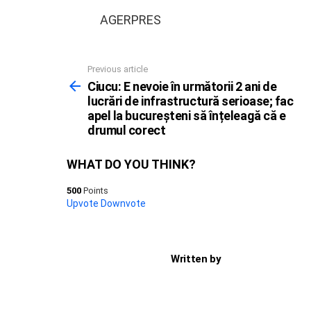
AGERPRES
Previous article
See
more
Ciucu: E nevoie în următorii 2 ani de
lucrări de infrastructură serioase; fac
apel la bucureșteni să înțeleagă că e
drumul corect
WHAT DO YOU THINK?
500
Points
Upvote
Downvote
Written by