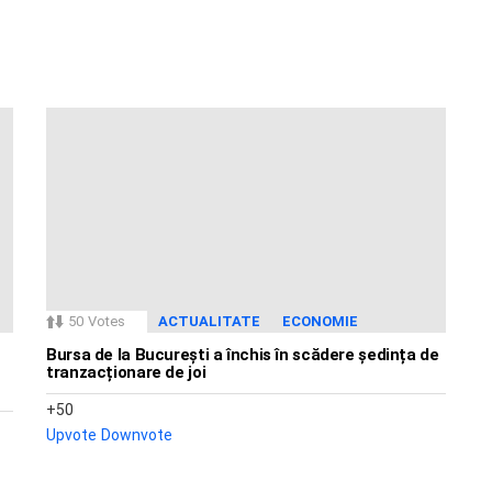
50
Votes
ACTUALITATE
ECONOMIE
Bursa de la București a închis în scădere ședința de
tranzacționare de joi
50
Upvote
Downvote