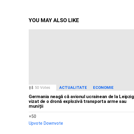
YOU MAY ALSO LIKE
50
Votes
ACTUALITATE
ECONOMIE
Germania neagă că avionul ucrainean de la Leipzig
vizat de o dronă explozivă transporta arme sau
muniții
50
Upvote
Downvote