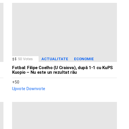
50
Votes
ACTUALITATE
ECONOMIE
Fotbal: Filipe Coelho (U Craiova), după 1-1 cu KuPS
Kuopio – Nu este un rezultat rău
50
Upvote
Downvote