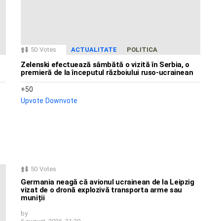
50
Votes
ACTUALITATE
POLITICA
Zelenski efectuează sâmbătă o vizită în Serbia, o
premieră de la începutul războiului ruso-ucrainean
50
Upvote
Downvote
50
Votes
Germania neagă că avionul ucrainean de la Leipzig
vizat de o dronă explozivă transporta arme sau
muniții
by