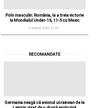
Polo masculin: România, la a treia victorie
la Mondialul Under-16, 11-5 cu Mexic
6 august, 2026, 21:30
RECOMANDATE
Germania neagă că avionul ucrainean de la
Leipzig vizat de o dronă explozivă