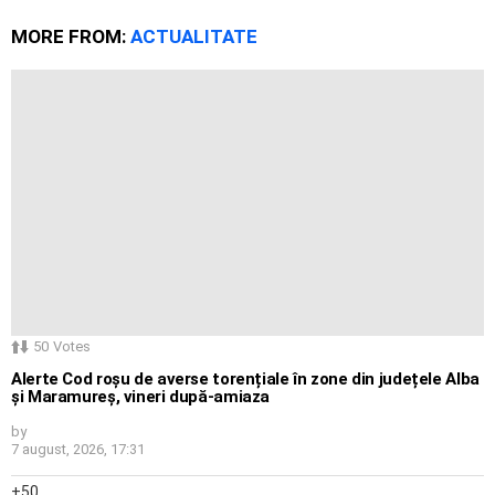
MORE FROM:
ACTUALITATE
50
Votes
Alerte Cod roșu de averse torențiale în zone din județele Alba
și Maramureș, vineri după-amiaza
by
7 august, 2026, 17:31
50