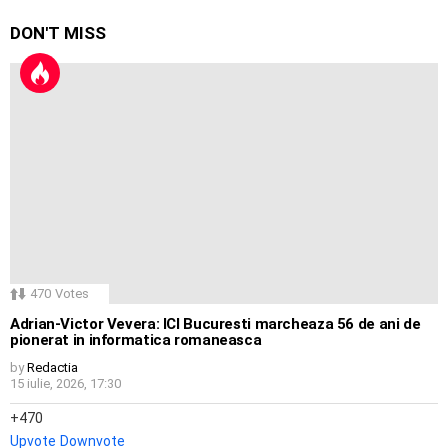
DON'T MISS
470
Votes
Adrian-Victor Vevera: ICI Bucuresti marcheaza 56 de ani de
pionerat in informatica romaneasca
by
Redactia
15 iulie, 2026, 17:30
470
Upvote
Downvote