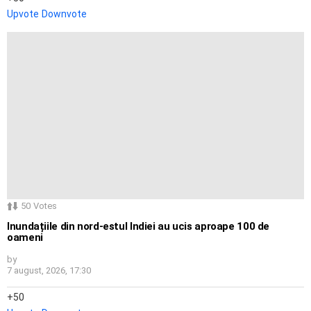
Upvote
Downvote
50
Votes
Inundațiile din nord-estul Indiei au ucis aproape 100 de
oameni
by
7 august, 2026, 17:30
50