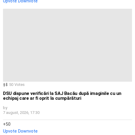
Upvote
Downvote
50
Votes
DSU dispune verificări la SAJ Bacău după imaginile cu un
echipaj care ar fi oprit la cumpărături
by
7 august, 2026, 17:30
50
Upvote
Downvote