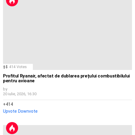
414
Votes
Profitul Ryanair, afectat de dublarea prețului combustibilului
pentru avioane
by
20 iulie, 2026, 16:30
414
Upvote
Downvote