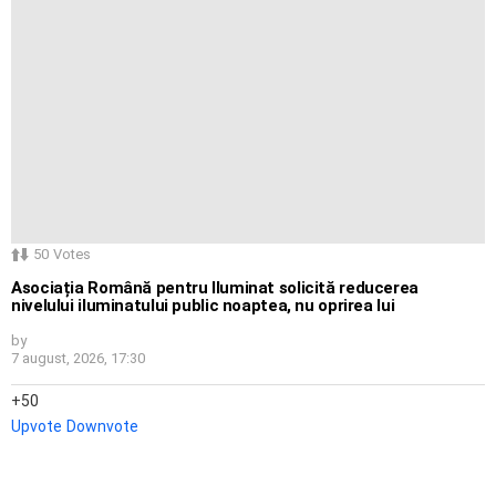
50
Votes
Asociația Română pentru Iluminat solicită reducerea
nivelului iluminatului public noaptea, nu oprirea lui
by
7 august, 2026, 17:30
50
Upvote
Downvote