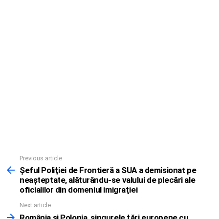
Previous article
See
more
Şeful Poliţiei de Frontieră a SUA a demisionat pe
neaşteptate, alăturându-se valului de plecări ale
oficialilor din domeniul imigraţiei
Next article
România şi Polonia, singurele ţări europene cu