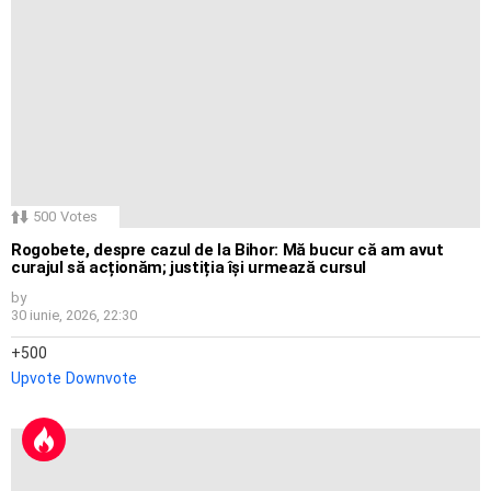
500
Votes
Rogobete, despre cazul de la Bihor: Mă bucur că am avut
curajul să acționăm; justiția își urmează cursul
by
30 iunie, 2026, 22:30
500
Upvote
Downvote