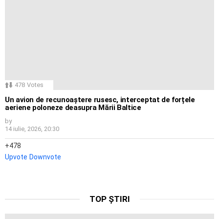
478
Votes
Un avion de recunoaștere rusesc, interceptat de forțele
aeriene poloneze deasupra Mării Baltice
by
14 iulie, 2026, 20:30
478
Upvote
Downvote
TOP ȘTIRI