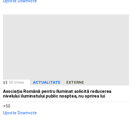
Upvote
Downvote
50
Votes
ACTUALITATE
EXTERNE
Asociația Română pentru Iluminat solicită reducerea
nivelului iluminatului public noaptea, nu oprirea lui
50
Upvote
Downvote