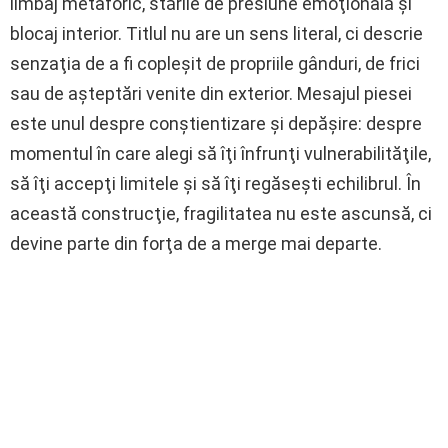
limbaj metaforic, stările de presiune emoţională şi
blocaj interior. Titlul nu are un sens literal, ci descrie
senzaţia de a fi copleşit de propriile gânduri, de frici
sau de aşteptări venite din exterior. Mesajul piesei
este unul despre conştientizare şi depăşire: despre
momentul în care alegi să îţi înfrunţi vulnerabilităţile,
să îţi accepţi limitele şi să îţi regăseşti echilibrul. În
această construcţie, fragilitatea nu este ascunsă, ci
devine parte din forţa de a merge mai departe.