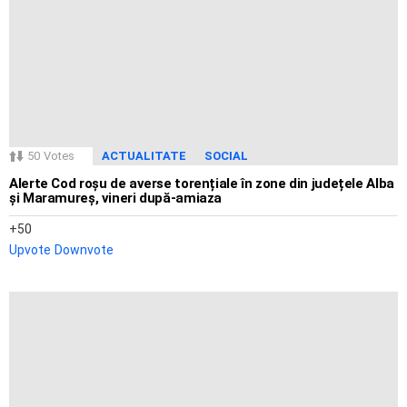
50
Votes
ACTUALITATE
SOCIAL
Alerte Cod roșu de averse torențiale în zone din județele Alba
și Maramureș, vineri după-amiaza
50
Upvote
Downvote