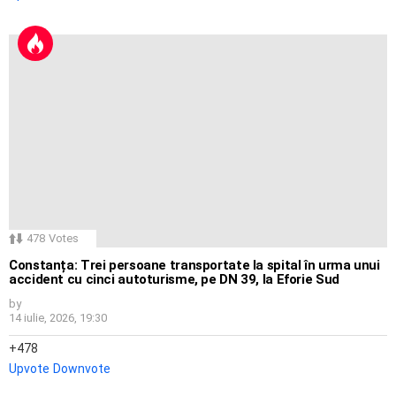
478
Votes
Constanța: Trei persoane transportate la spital în urma unui
accident cu cinci autoturisme, pe DN 39, la Eforie Sud
by
14 iulie, 2026, 19:30
478
Upvote
Downvote