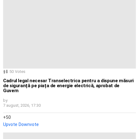
50
Votes
Cadrul legal necesar Transelectrica pentru a dispune măsuri
de siguranță pe piața de energie electrică, aprobat de
Guvern
by
7 august, 2026, 17:30
50
Upvote
Downvote