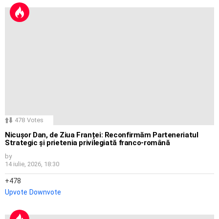
478
Votes
Nicușor Dan, de Ziua Franței: Reconfirmăm Parteneriatul
Strategic și prietenia privilegiată franco-română
by
14 iulie, 2026, 18:30
478
Upvote
Downvote