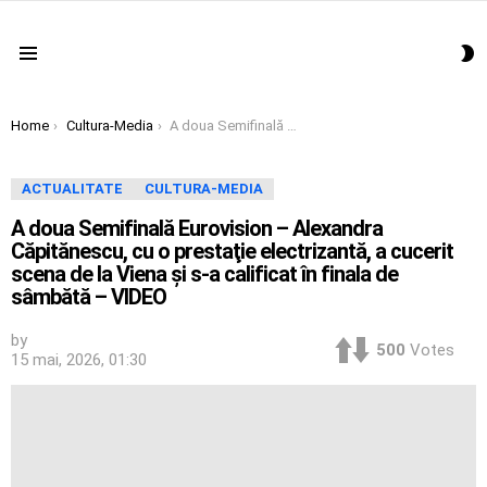
S
Menu
S
You are here:
Home
Cultura-Media
A doua Semifinală Eurovision – Alexandra Căpitănescu, cu o prestaţie electrizantă, a cucerit scena de la Viena şi s-a calificat în finala de sâmbătă – VIDEO
ACTUALITATE
CULTURA-MEDIA
A doua Semifinală Eurovision – Alexandra
Căpitănescu, cu o prestaţie electrizantă, a cucerit
scena de la Viena şi s-a calificat în finala de
sâmbătă – VIDEO
by
500
Votes
15 mai, 2026, 01:30