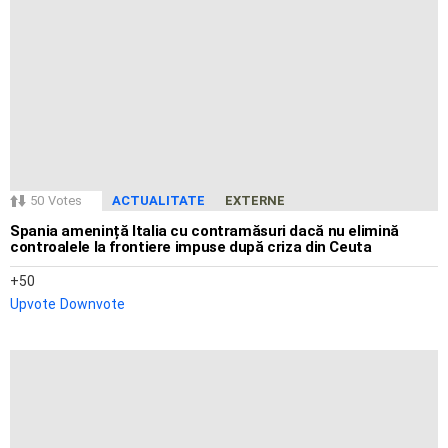
50
Votes
ACTUALITATE
EXTERNE
Spania amenință Italia cu contramăsuri dacă nu elimină
controalele la frontiere impuse după criza din Ceuta
50
Upvote
Downvote