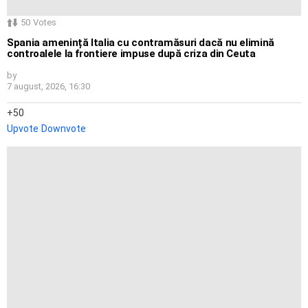
50
Votes
Spania amenință Italia cu contramăsuri dacă nu elimină
controalele la frontiere impuse după criza din Ceuta
by
7 august, 2026, 16:30
50
Upvote
Downvote