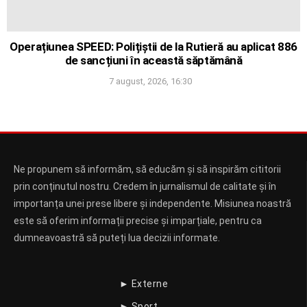
Operațiunea SPEED: Polițiștii de la Rutieră au aplicat 886
de sancțiuni în această săptămână
7 august, 2026, 16:30
Ne propunem să informăm, să educăm și să inspirăm cititorii
prin conținutul nostru. Credem în jurnalismul de calitate și în
importanța unei prese libere și independente. Misiunea noastră
este să oferim informații precise și imparțiale, pentru ca
dumneavoastră să puteți lua decizii informate.
► Externe
► Sport