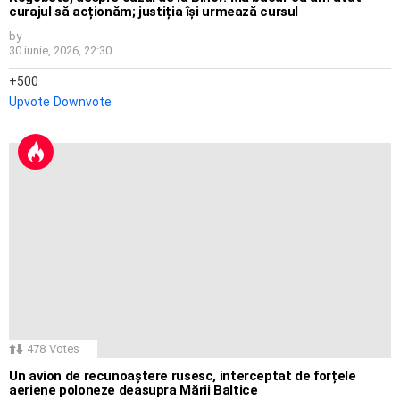
curajul să acționăm; justiția își urmează cursul
by
30 iunie, 2026, 22:30
500
Upvote
Downvote
478
Votes
Un avion de recunoaștere rusesc, interceptat de forțele
aeriene poloneze deasupra Mării Baltice