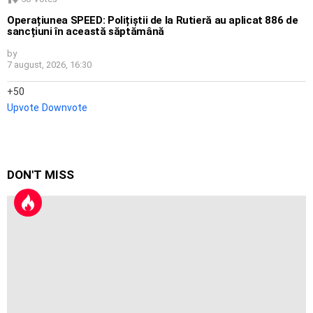
Operațiunea SPEED: Polițiștii de la Rutieră au aplicat 886 de
sancțiuni în această săptămână
by
7 august, 2026, 16:30
50
Upvote
Downvote
DON'T MISS