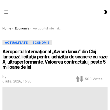
S
Menu
S
You are here:
Home
Economie
Aeroportul Internaţional „Avram Iancu” din Cluj lansează licitaţia pentru achiziţia de scanere cu raze X, ultraperformante. Valoarea contractului, peste 5 milioane de lei
ACTUALITATE
ECONOMIE
Aeroportul Internaţional „Avram Iancu” din Cluj
lansează licitaţia pentru achiziţia de scanere cu raze
X, ultraperformante. Valoarea contractului, peste 5
milioane de lei
by
500
Votes
6 iulie, 2026, 16:30