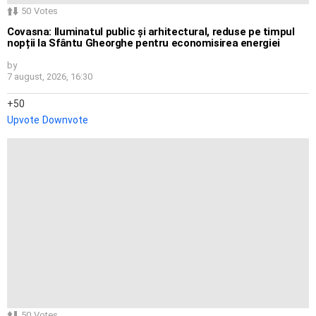
50
Votes
Covasna: Iluminatul public și arhitectural, reduse pe timpul
nopții la Sfântu Gheorghe pentru economisirea energiei
by
7 august, 2026, 16:30
50
Upvote
Downvote
50
Votes