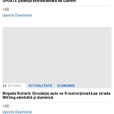
UPDATE Ședință extraordinară de Guvern
50
Upvote
Downvote
50
Votes
ACTUALITATE
ECONOMIE
Brigada Rutieră: Circulația auto va fi restricționată pe strada
Witting sâmbătă și duminică
50
Upvote
Downvote