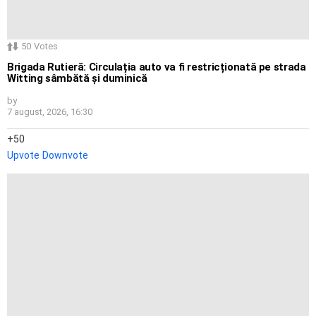
50
Votes
Brigada Rutieră: Circulația auto va fi restricționată pe strada
Witting sâmbătă și duminică
by
7 august, 2026, 16:30
50
Upvote
Downvote