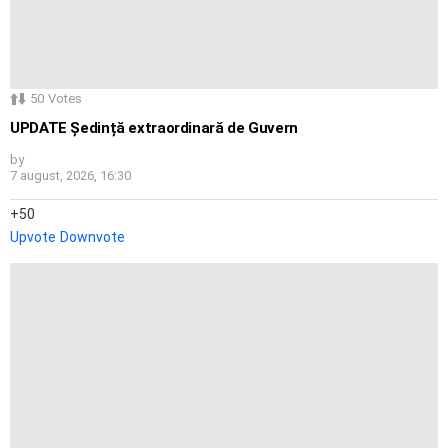
50
Votes
UPDATE Ședință extraordinară de Guvern
by
7 august, 2026, 16:30
50
Upvote
Downvote