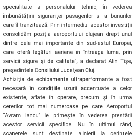
specialitate a personalului tehnic, în vederea
îmbunătăţirii siguranţei pasagerilor şi a bunurilor
care îl tranzitează. Prin intermediul acestor investiţii
consolidăm poziţia aeroportului clujean drept unul
dintre cele mai importante din sud-estul Europei,
care oferă legături aeriene în întreaga lume, prin
servicii sigure şi de calitate”, a declarat Alin Tişe,
preşedintele Consiliului Judeţean Cluj.
Achiziţia de echipamente ultraperformante a fost
necesară în condiţiile uzurii accentuate a celor
existente, aflate în operare, precum şi în urma
cererilor tot mai numeroase pe care Aeroportul
“Avram Iancu” le primeşte în vederea prestării
acestor servicii specifice. Nu în ultimul rând,
scanerele sunt destinate alinierii la cerinţele