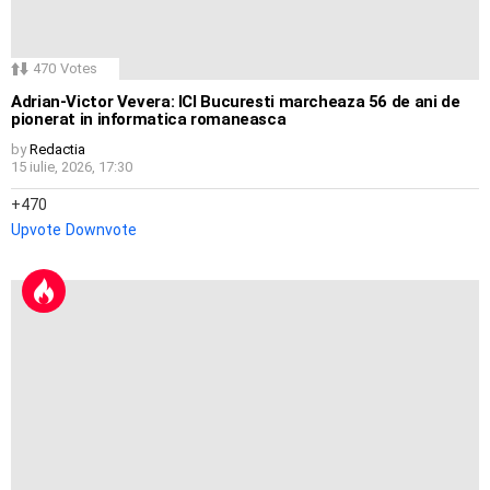
470
Votes
Adrian-Victor Vevera: ICI Bucuresti marcheaza 56 de ani de
pionerat in informatica romaneasca
by
Redactia
15 iulie, 2026, 17:30
470
Upvote
Downvote