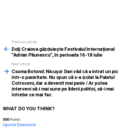
Previous article
See
more
Dolj: Craiova găzduiește Festivalul Internațional
”Adrian Păunescu”, în perioada 16-18 iulie
Next article
Csoma Botond: Nicuşor Dan văd că a intrat un pic
într-o pasivitate. Nu spun că s-a izolat la Palatul
Cotroceni, dar a devenit mai pasiv / Ar putea
interveni să-i mai sune pe liderii politici, să-i mai
întrebe ce mai fac
WHAT DO YOU THINK?
500
Points
Upvote
Downvote