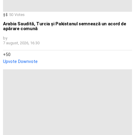
50
Votes
Arabia Saudită, Turcia și Pakistanul semnează un acord de
apărare comună
by
7 august, 2026, 16:30
50
Upvote
Downvote