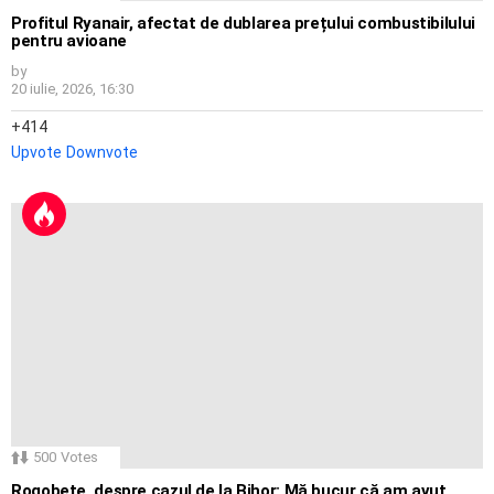
Profitul Ryanair, afectat de dublarea prețului combustibilului
pentru avioane
by
20 iulie, 2026, 16:30
414
Upvote
Downvote
500
Votes
Rogobete, despre cazul de la Bihor: Mă bucur că am avut