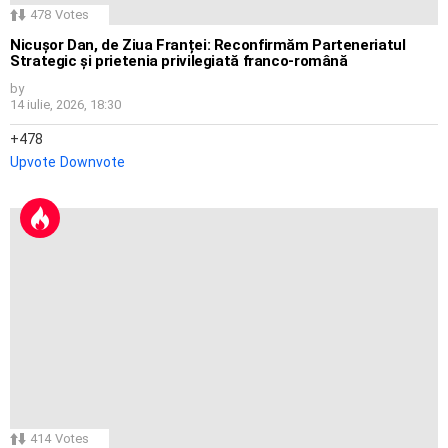
478
Votes
Nicușor Dan, de Ziua Franței: Reconfirmăm Parteneriatul
Strategic și prietenia privilegiată franco-română
by
14 iulie, 2026, 18:30
478
Upvote
Downvote
414
Votes