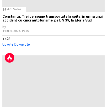
478
Votes
Constanța: Trei persoane transportate la spital în urma unui
accident cu cinci autoturisme, pe DN 39, la Eforie Sud
by
14 iulie, 2026, 19:30
478
Upvote
Downvote