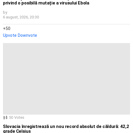
privind o posibilă mutație a virusului Ebola
by
6 august, 2026, 20:30
50
Upvote
Downvote
50
Votes
Slovacia înregistrează un nou record absolut de căldură: 42,2
grade Celsius