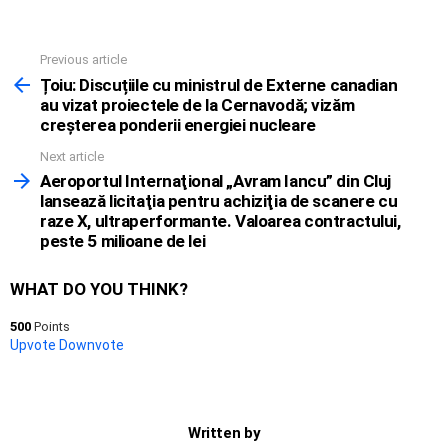
Previous article
See
more
Țoiu: Discuțiile cu ministrul de Externe canadian
au vizat proiectele de la Cernavodă; vizăm
creșterea ponderii energiei nucleare
Next article
Aeroportul Internaţional „Avram Iancu” din Cluj
lansează licitaţia pentru achiziţia de scanere cu
raze X, ultraperformante. Valoarea contractului,
peste 5 milioane de lei
WHAT DO YOU THINK?
500
Points
Upvote
Downvote
Written by