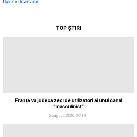
Upvote
Downvote
TOP ȘTIRI
Franța va judeca zeci de utilizatori ai unui canal
”masculinist”
6 august, 2026, 20:30