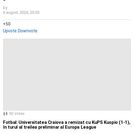
by
6 august, 2026, 20:30
50
Upvote
Downvote
50
Votes
Fotbal: Universitatea Craiova a remizat cu KuPS Kuopio (1-1),
în turul al treilea preliminar al Europa League