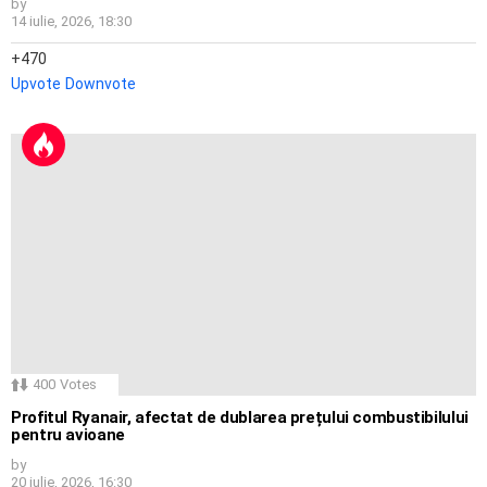
by
14 iulie, 2026, 18:30
470
Upvote
Downvote
400
Votes
Profitul Ryanair, afectat de dublarea prețului combustibilului
pentru avioane
by
20 iulie, 2026, 16:30