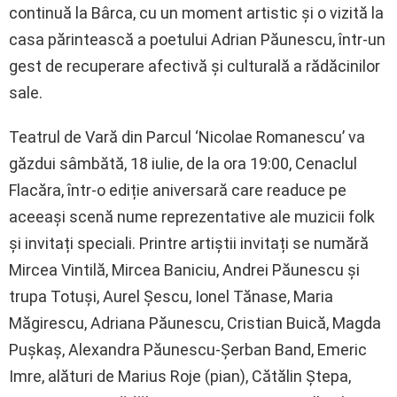
continuă la Bârca, cu un moment artistic și o vizită la
casa părintească a poetului Adrian Păunescu, într-un
gest de recuperare afectivă și culturală a rădăcinilor
sale.
Teatrul de Vară din Parcul ‘Nicolae Romanescu’ va
găzdui sâmbătă, 18 iulie, de la ora 19:00, Cenaclul
Flacăra, într-o ediție aniversară care readuce pe
aceeași scenă nume reprezentative ale muzicii folk
și invitați speciali. Printre artiștii invitați se numără
Mircea Vintilă, Mircea Baniciu, Andrei Păunescu și
trupa Totuși, Aurel Șescu, Ionel Tănase, Maria
Măgirescu, Adriana Păunescu, Cristian Buică, Magda
Pușkaș, Alexandra Păunescu-Șerban Band, Emeric
Imre, alături de Marius Roje (pian), Cătălin Ștepa,