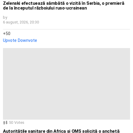
Zelenski efectuează sâmbătă o vizită în Serbia, o premieră
de la începutul războiului ruso-ucrainean
by
6 august, 2026, 20:30
50
Upvote
Downvote
50
Votes
Autoritățile sanitare din Africa și OMS solicită o anchetă