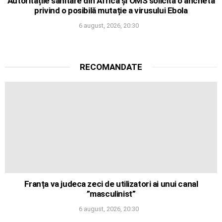
Autoritățile sanitare din Africa și OMS solicită o anchetă
privind o posibilă mutație a virusului Ebola
6 august, 2026, 20:30
RECOMANDATE
Franța va judeca zeci de utilizatori ai unui canal
”masculinist”
6 august, 2026, 20:30