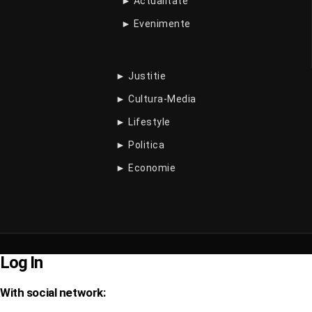
► Actualitate
► Evenimente
► Justitie
► Cultura-Media
► Lifestyle
► Politica
► Economie
Log In
With social network: