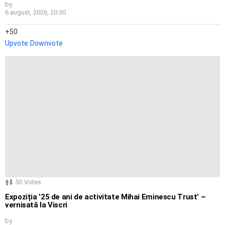
by
6 august, 2026, 20:30
50
Upvote
Downvote
50
Votes
Expoziția ’25 de ani de activitate Mihai Eminescu Trust’ –
vernisată la Viscri
by