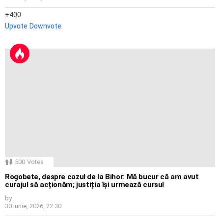
400
Upvote
Downvote
500
Votes
Rogobete, despre cazul de la Bihor: Mă bucur că am avut
curajul să acționăm; justiția își urmează cursul
by
30 iunie, 2026, 22:30