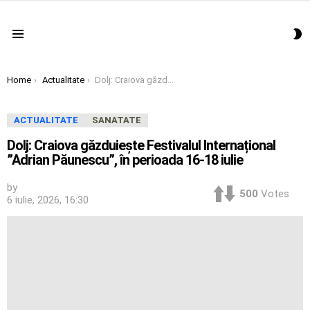
S
Menu
S
You are here:
Home
Actualitate
Dolj: Craiova găzduiește Festivalul Internațional ”Adrian Păunescu”, în perioada 16-18 iulie
ACTUALITATE
SANATATE
Dolj: Craiova găzduiește Festivalul Internațional
”Adrian Păunescu”, în perioada 16-18 iulie
by
500
Votes
6 iulie, 2026, 16:30