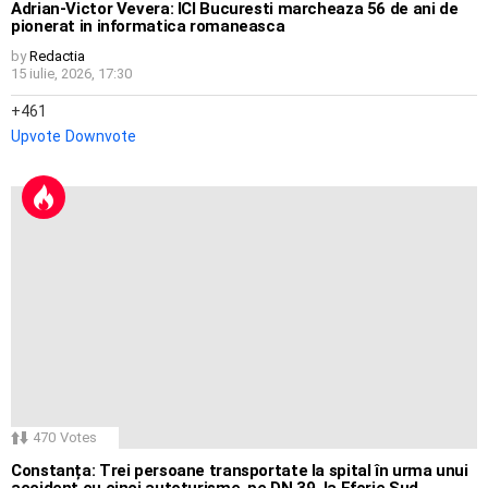
Adrian-Victor Vevera: ICI Bucuresti marcheaza 56 de ani de
pionerat in informatica romaneasca
by
Redactia
15 iulie, 2026, 17:30
461
Upvote
Downvote
470
Votes
Constanța: Trei persoane transportate la spital în urma unui