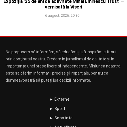
Expoziția ’25 de ani de activitate Mihai Eminescu Trust’ –
vernisată la Viscri
6 august, 2026, 20:30
Ne propunem să informăm, să educăm și să inspirăm cititorii
prin conținutul nostru. Credem în jurnalismul de calitate și în
importanța unei prese libere și independente. Misiunea noastră
este să oferim informații precise și imparțiale, pentru ca
dumneavoastră să puteți lua decizii informate.
► Externe
► Sport
► Sanatate