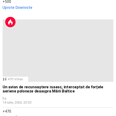
500
Upvote
Downvote
470
Votes
Un avion de recunoaștere rusesc, interceptat de forțele
aeriene poloneze deasupra Mării Baltice
by
14 iulie, 2026, 20:30
470