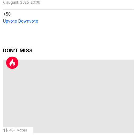
6 august, 2026, 20:30
50
Upvote
Downvote
DON'T MISS
461
Votes