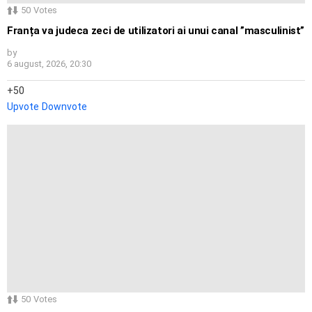
50
Votes
Franța va judeca zeci de utilizatori ai unui canal ”masculinist”
by
6 august, 2026, 20:30
50
Upvote
Downvote
50
Votes