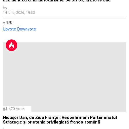
accident cu cinci autoturisme, pe DN 39, la Eforie Sud
by
14 iulie, 2026, 19:30
470
Upvote
Downvote
470
Votes
Nicușor Dan, de Ziua Franței: Reconfirmăm Parteneriatul
Strategic și prietenia privilegiată franco-română