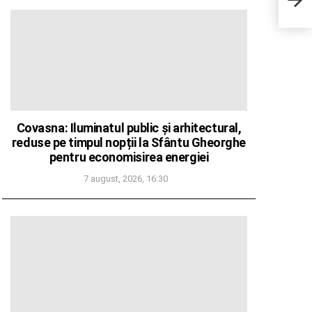
Peni
Covasna: Iluminatul public și arhitectural,
reduse pe timpul nopții la Sfântu Gheorghe
pentru economisirea energiei
7 august, 2026, 16:30