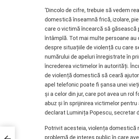
‘Dincolo de cifre, trebuie să vedem rea
domestică înseamnă frică, izolare, pierd
care o victimă încearcă să găsească p
întâmplă. Tot mai multe persoane au c
despre situațiile de violență cu care 
numărului de apeluri înregistrate în pr
încrederea victimelor în autorități. Înc
de violență domestică să ceară ajutor 
apel telefonic poate fi șansa unei vieț
și a celor din jur, care pot avea un rol
abuz și în sprijinirea victimelor pentru
declarat Luminița Popescu, secretar d
Potrivit acesteia, violența domestică 
la un
problemă de interes public în care ave