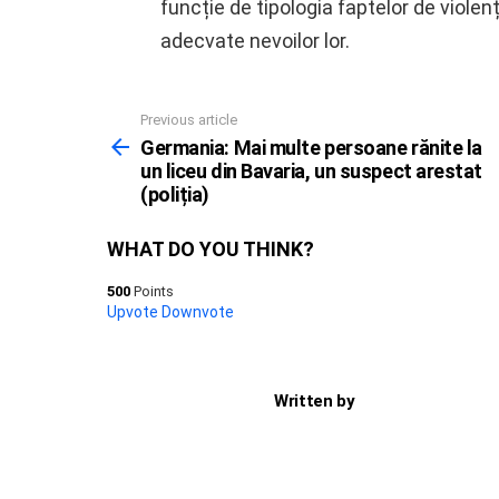
funcție de tipologia faptelor de viole
adecvate nevoilor lor.
Previous article
See
more
Germania: Mai multe persoane rănite la
un liceu din Bavaria, un suspect arestat
(poliția)
WHAT DO YOU THINK?
500
Points
Upvote
Downvote
Written by