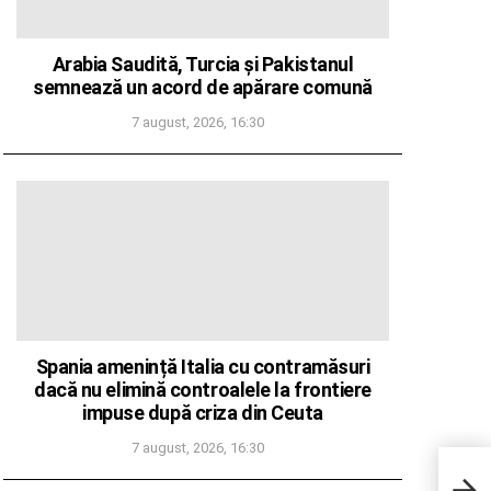
Arabia Saudită, Turcia și Pakistanul
semnează un acord de apărare comună
7 august, 2026, 16:30
Spania amenință Italia cu contramăsuri
dacă nu elimină controalele la frontiere
impuse după criza din Ceuta
7 august, 2026, 16:30
Crim
Craio