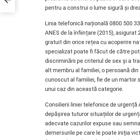
pentru a construi o lume sigură și drea
Linia telefonică națională 0800 500 3
ANES de la înființare (2015), asigurat 
gratuit din orice rețea cu acoperire naț
specializat poate fi făcut de către po
discriminării pe criteriul de sex și a t
alt membru al familiei, o persoană din 
cunoscut al familiei, fie de un martor
unui caz din această categorie.
Consilierii liniei telefonice de urgenț
depășirea tuturor situațiilor de urgenț
adecvate cazurilor expuse sau semnalat
demersurile pe care le poate iniția vict