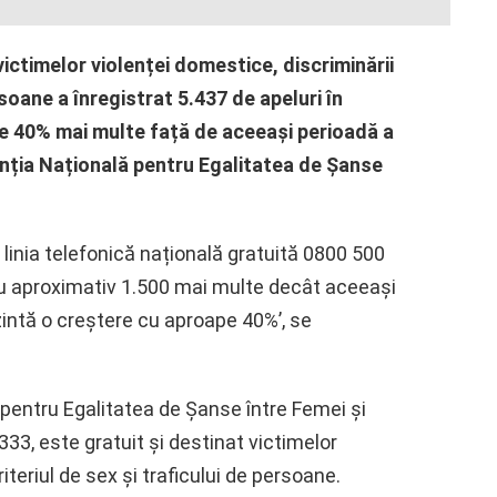
victimelor violenței domestice, discriminării
rsoane a înregistrat 5.437 de apeluri în
pe 40% mai multe față de aceeași perioadă a
enția Națională pentru Egalitatea de Șanse
a linia telefonică națională gratuită 0800 500
 cu aproximativ 1.500 mai multe decât aceeași
zintă o creștere cu aproape 40%’, se
pentru Egalitatea de Șanse între Femei și
33, este gratuit și destinat victimelor
iteriul de sex și traficului de persoane.