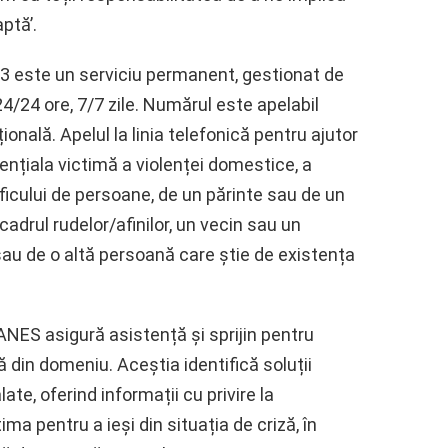
ptă’.
33 este un serviciu permanent, gestionat de
24/24 ore, 7/7 zile. Numărul este apelabil
ională. Apelul la linia telefonică pentru ajutor
tențiala victimă a violenței domestice, a
raficului de persoane, de un părinte sau de un
cadrul rudelor/afinilor, un vecin sau un
 sau de o altă persoană care știe de existența
ă ANES asigură asistență și sprijin pentru
ă din domeniu. Aceștia identifică soluții
e, oferind informații cu privire la
ima pentru a ieși din situația de criză, în