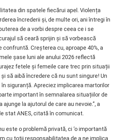
litatea din spatele fiecărui apel. Violența
erea încrederii și, de multe ori, ani întregi în
uterea de a vorbi despre ceea ce i se
urajul să ceară sprijin și să vorbească
se confruntă. Creșterea cu, aproape 40%, a
imele șase luni ale anului 2026 reflectă
urajez fetele și femeile care trec prin situații
și să aibă încredere că nu sunt singure! Un
i în siguranță. Apreciez implicarea martorilor
 foarte important în semnalarea situațiilor de
 a ajunge la ajutorul de care au nevoie.”, a
e stat ANES, citată în comunicat.
nu este o problemă privată, ci ‘o importantă
m cu toții responsabilitatea de a ne implica