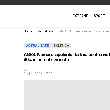
EXTERNE
SPORT
You are here:
Home
Actualitate
ANES: Numărul apelurilor la linia pentru victimele violenței domestice a crescut cu aproape 40% în p
ACTUALITATE
POLITICA
ANES: Numărul apelurilor la linia pentru vi
40% în primul semestru
by
8 iulie, 2026, 17:30