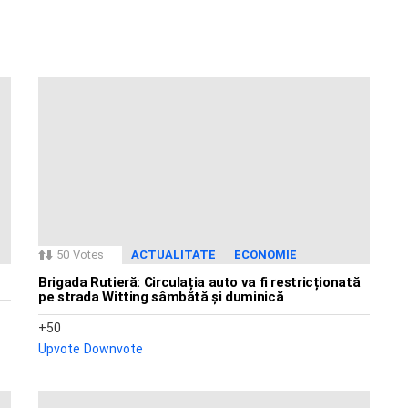
50
Votes
ACTUALITATE
ECONOMIE
Brigada Rutieră: Circulația auto va fi restricționată
pe strada Witting sâmbătă și duminică
50
Upvote
Downvote