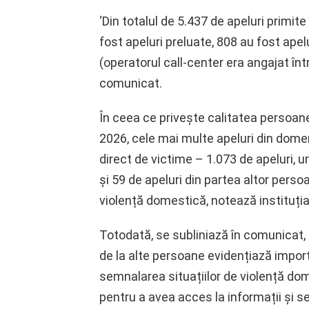
‘Din totalul de 5.437 de apeluri primit
fost apeluri preluate, 808 au fost apelu
(operatorul call-center era angajat înt
comunicat.
În ceea ce privește calitatea persoanei
2026, cele mai multe apeluri din dome
direct de victime – 1.073 de apeluri, 
și 59 de apeluri din partea altor perso
violență domestică, notează instituția
Totodată, se subliniază în comunicat, 
de la alte persoane evidențiază importan
semnalarea situațiilor de violență dome
pentru a avea acces la informații și se