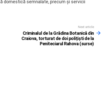
nță domestică semnalate, precum și servicii
Next article
Criminalul de la Grădina Botanică din
Craiova, torturat de doi polițiști de la
Peniteciarul Rahova (surse)