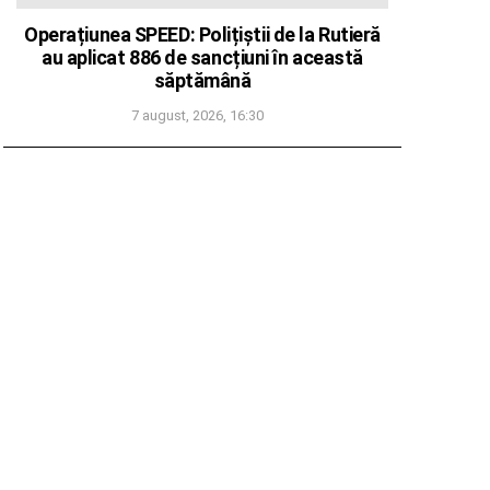
Operațiunea SPEED: Polițiștii de la Rutieră
au aplicat 886 de sancțiuni în această
săptămână
7 august, 2026, 16:30