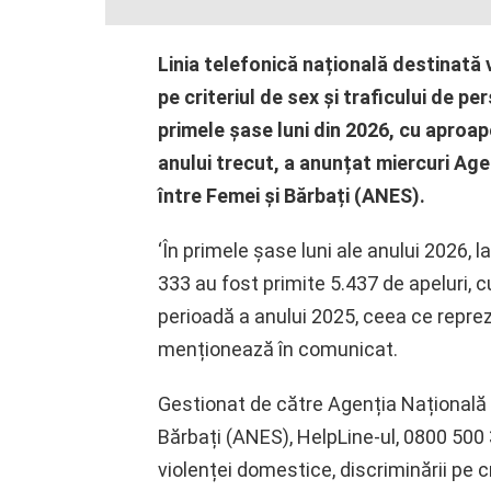
Linia telefonică națională destinată 
pe criteriul de sex și traficului de pe
primele șase luni din 2026, cu aproa
anului trecut, a anunțat miercuri Ag
între Femei și Bărbați (ANES).
‘În primele șase luni ale anului 2026, l
333 au fost primite 5.437 de apeluri,
perioadă a anului 2025, ceea ce repre
menționează în comunicat.
Gestionat de către Agenția Națională 
Bărbați (ANES), HelpLine-ul, 0800 500 3
violenței domestice, discriminării pe cr