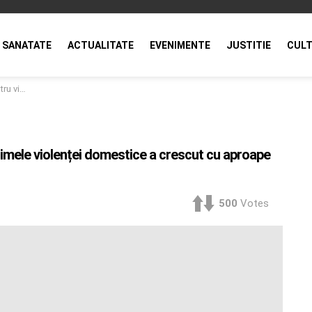
SANATATE
ACTUALITATE
EVENIMENTE
JUSTITIE
CULT
rimul semestru
ctimele violenței domestice a crescut cu aproape
500
Votes