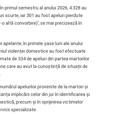
e în primul semestru al anului 2026, 4.328 au
ri scurte, iar 301 au fost apeluri pierdute
r-o altă convorbire)’, se mai precizează în
 apelante, în primele șase luni ale anului
niul violenței domestice au fost efectuate
urmate de 334 de apeluri din partea martorilor
ane care au avut la cunoștință de situații de
.
numărul apelurilor provenite de la martori și
ța implicării celor din jur în identificarea și
stică, precum și în sprijinirea victimelor
rvicii specializate.