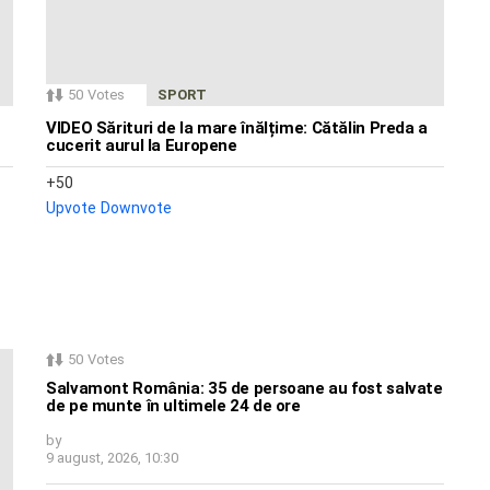
50
Votes
SPORT
VIDEO Sărituri de la mare înălțime: Cătălin Preda a
cucerit aurul la Europene
50
Upvote
Downvote
50
Votes
Salvamont România: 35 de persoane au fost salvate
de pe munte în ultimele 24 de ore
by
9 august, 2026, 10:30