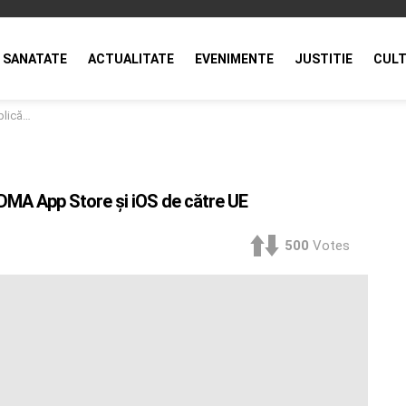
SANATATE
ACTUALITATE
EVENIMENTE
JUSTITIE
CULT
 către UE
i DMA App Store şi iOS de către UE
500
Votes