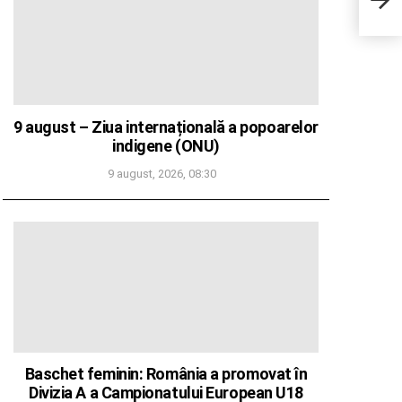
şi a
23.0
rea 
9 august – Ziua internațională a popoarelor
indigene (ONU)
9 august, 2026, 08:30
Baschet feminin: România a promovat în
Divizia A a Campionatului European U18