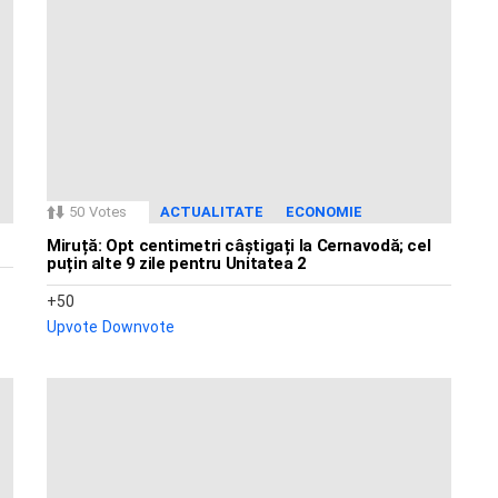
50
Votes
ACTUALITATE
ECONOMIE
Miruță: Opt centimetri câștigați la Cernavodă; cel
puțin alte 9 zile pentru Unitatea 2
50
Upvote
Downvote