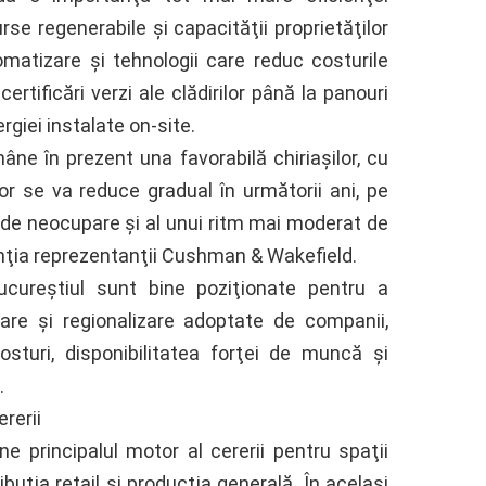
urse regenerabile şi capacităţii proprietăţilor
omatizare şi tehnologii care reduc costurile
rtificări verzi ale clădirilor până la panouri
ergiei instalate on-site.
âne în prezent una favorabilă chiriaşilor, cu
lor se va reduce gradual în următorii ani, pe
or de neocupare şi al unui ritm mai moderat de
tenţia reprezentanţii Cushman & Wakefield.
cureştiul sunt bine poziţionate pentru a
icare şi regionalizare adoptate de companii,
costuri, disponibilitatea forţei de muncă şi
.
rerii
e principalul motor al cererii pentru spaţii
ribuţia retail şi producţia generală. În acelaşi