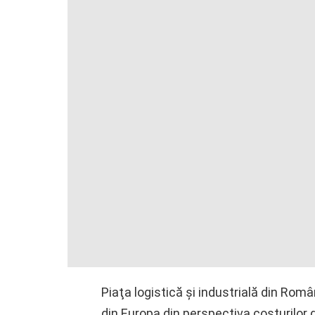
Piaţa logistică şi industrială din Rom
din Europa din perspectiva costurilor 