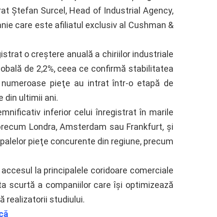
rat Ştefan Surcel, Head of Industrial Agency,
e care este afiliatul exclusiv al Cushman &
istrat o creştere anuală a chiriilor industriale
lobală de 2,2%, ceea ce confirmă stabilitatea
e numeroase pieţe au intrat într-o etapă de
din ultimii ani.
emnificativ inferior celui înregistrat în marile
 precum Londra, Amsterdam sau Frankfurt, şi
cipalelor pieţe concurente din regiune, precum
u accesul la principalele coridoare comerciale
ta scurtă a companiilor care îşi optimizează
ă realizatorii studiului.
ncă