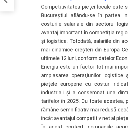
Competitivitatea pieţei locale este 
Bucureştiul aflându-se în partea i
costurile salariale din sectorul log
avantaj important în competiţia region
şi logistice. Totodată, salariile din 
mai dinamice creşteri din Europa Ce
ultimele 12 luni, conform datelor Econ
Energia este un factor tot mai import
amplasarea operaţiunilor logistice 
pieţele europene cu costuri ridicate
industriali şi a consemnat una dint
tarifelor în 2025. Cu toate acestea, 
rămâne semnificativ mai redusă decât c
încât avantajul competitiv net al pieţ
În acest context, companiile acor