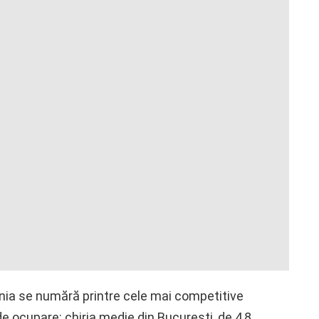
ânia se numără printre cele mai competitive
de ocupare: chiria medie din Bucureşti, de 4,8