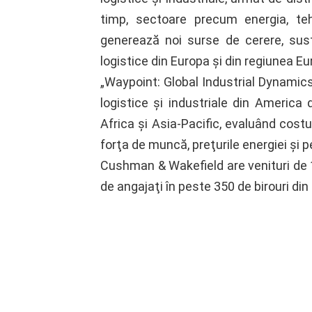
timp, sectoare precum energia, teh
generează noi surse de cerere, susţ
logistice din Europa şi din regiunea Eu
„Waypoint: Global Industrial Dynamics
logistice şi industriale din America 
Africa şi Asia-Pacific, evaluând costuri
forţa de muncă, preţurile energiei şi 
Cushman & Wakefield are venituri de 1
de angajaţi în peste 350 de birouri din