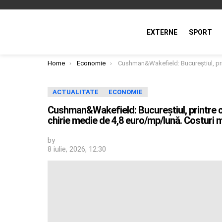
EXTERNE
SPORT
You are here:
Home
Economie
Cushman&Wakefield: Bucureştiul, printre cele mai accesibile pieţe logistice din Europa, cu o chirie medie de 4,8 euro/mp/lună. Costuri mai mici, inclusiv
ACTUALITATE
ECONOMIE
Cushman&Wakefield: Bucureştiul, printre cel
chirie medie de 4,8 euro/mp/lună. Costuri m
by
8 iulie, 2026, 12:30