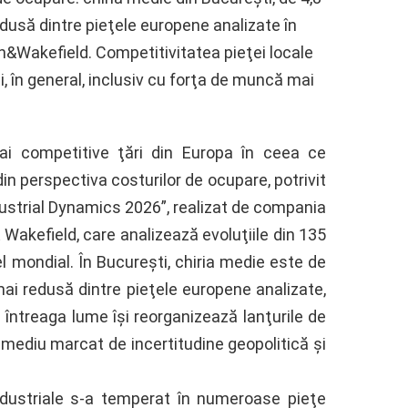
dusă dintre pieţele europene analizate în
n&Wakefield. Competitivitatea pieţei locale
i, în general, inclusiv cu forţa de muncă mai
i competitive ţări din Europa în ceea ce
 din perspectiva costurilor de ocupare, potrivit
dustrial Dynamics 2026”, realizat de compania
akefield, care analizează evoluţiile din 135
vel mondial. În Bucureşti, chiria medie este de
ai redusă dintre pieţele europene analizate,
 întreaga lume îşi reorganizează lanţurile de
mediu marcat de incertitudine geopolitică şi
 industriale s-a temperat în numeroase pieţe