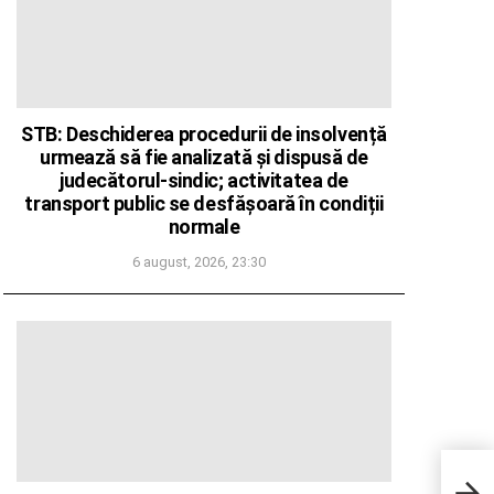
STB: Deschiderea procedurii de insolvență
urmează să fie analizată și dispusă de
judecătorul-sindic; activitatea de
transport public se desfășoară în condiții
normale
6 august, 2026, 23:30
Apple