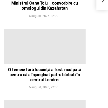
DMA 
Ministrul Oana Țoiu – convorbire cu
omologul din Kazahstan
6 august, 2026, 22:30
O femeie fără locuință a fost inculpată
pentru că a înjunghiat patru bărbați în
centrul Londrei
6 august, 2026, 22:30