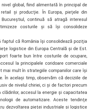
ivel global, fiind alimentată în principal de
retail şi producţie. În Europa, pieţele din
 Bucureştiul, continuă să atragă interesul
imizeze costurile şi să îşi consolideze
 faptul că România îşi consolidează poziţia
eţe logistice din Europa Centrală şi de Est.
port foarte bun între costurile de ocupare,
accesul la principalele coridoare comerciale
mai mult în strategiile companiilor care îşi
e. În acelaşi timp, observăm că deciziile de
iv de nivelul chiriei, ci şi de factori precum
 clădirilor, accesul la energie şi capacitatea
ehnologii de automatizare. Aceste tendinţe
u dezvoltarea pieţei industriale şi logistice