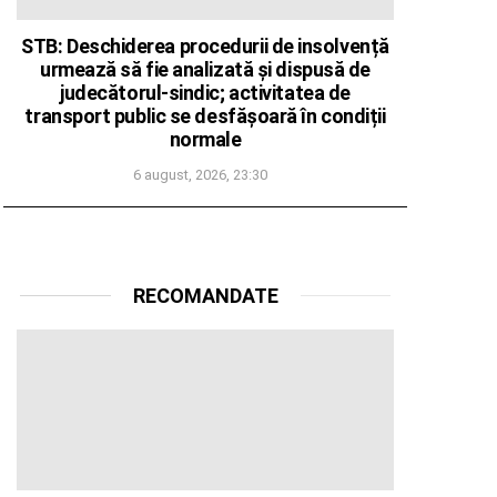
STB: Deschiderea procedurii de insolvență
urmează să fie analizată și dispusă de
judecătorul-sindic; activitatea de
transport public se desfășoară în condiții
normale
6 august, 2026, 23:30
RECOMANDATE