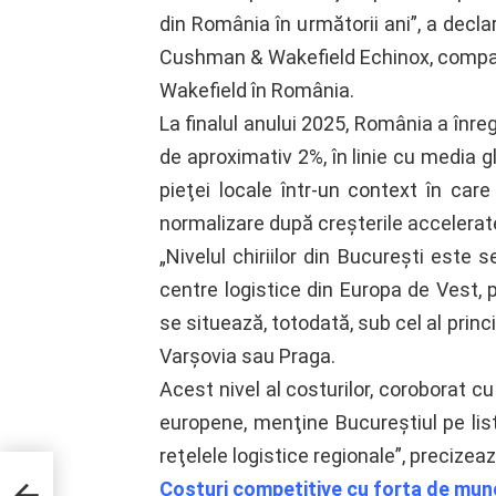
din România în următorii ani”, a decla
Cushman & Wakefield Echinox, compani
Wakefield în România.
La finalul anului 2025, România a înreg
de aproximativ 2%, în linie cu media g
pieţei locale într-un context în car
normalizare după creşterile accelerate 
„Nivelul chiriilor din Bucureşti este s
centre logistice din Europa de Vest,
se situează, totodată, sub cel al prin
Varşovia sau Praga.
Acest nivel al costurilor, coroborat c
europene, menţine Bucureştiul pe lis
reţelele logistice regionale”, precizeaz
EDUZA
Costuri competitive cu forţa de mu