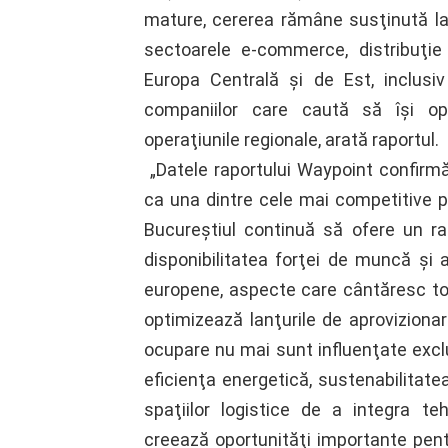
mature, cererea rămâne susţinută la n
sectoarele e-commerce, distribuţie 
Europa Centrală şi de Est, inclusiv
companiilor care caută să îşi opt
operaţiunile regionale, arată raportul.
„Datele raportului Waypoint confirmă
ca una dintre cele mai competitive pi
Bucureştiul continuă să ofere un ra
disponibilitatea forţei de muncă şi 
europene, aspecte care cântăresc tot 
optimizează lanţurile de aprovizionar
ocupare nu mai sunt influenţate exclus
eficienţa energetică, sustenabilitatea
spaţiilor logistice de a integra t
creează oportunităţi importante pentr