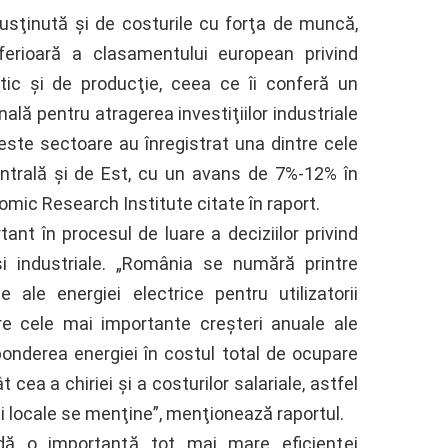
susţinută şi de costurile cu forţa de muncă,
nferioară a clasamentului european privind
istic şi de producţie, ceea ce îi conferă un
ală pentru atragerea investiţiilor industriale
aceste sectoare au înregistrat una dintre cele
ntrală şi de Est, cu un avans de 7%-12% în
omic Research Institute citate în raport.
ant în procesul de luare a deciziilor privind
şi industriale. „România se numără printre
 ale energiei electrice pentru utilizatorii
re cele mai importante creşteri anuale ale
ponderea energiei în costul total de ocupare
ea a chiriei şi a costurilor salariale, astfel
ei locale se menţine”, menţionează raportul.
dă o importanţă tot mai mare eficienţei