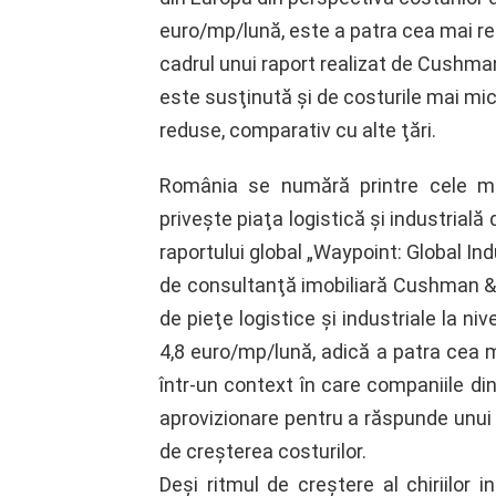
euro/mp/lună, este a patra cea mai re
cadrul unui raport realizat de Cushma
este susţinută şi de costurile mai mic
reduse, comparativ cu alte ţări.
România se numără printre cele ma
priveşte piaţa logistică şi industrială
raportului global „Waypoint: Global In
de consultanţă imobiliară Cushman & W
de pieţe logistice şi industriale la ni
4,8 euro/mp/lună, adică a patra cea m
într-un context în care companiile din
aprovizionare pentru a răspunde unui 
de creşterea costurilor.
Deşi ritmul de creştere al chiriilor