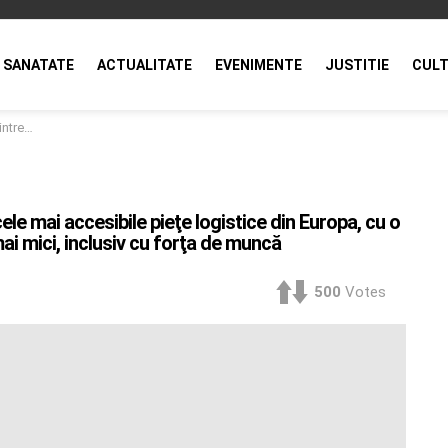
SANATATE
ACTUALITATE
EVENIMENTE
JUSTITIE
CULT
 cu forţa de muncă
e mai accesibile pieţe logistice din Europa, cu o
ai mici, inclusiv cu forţa de muncă
500
Votes