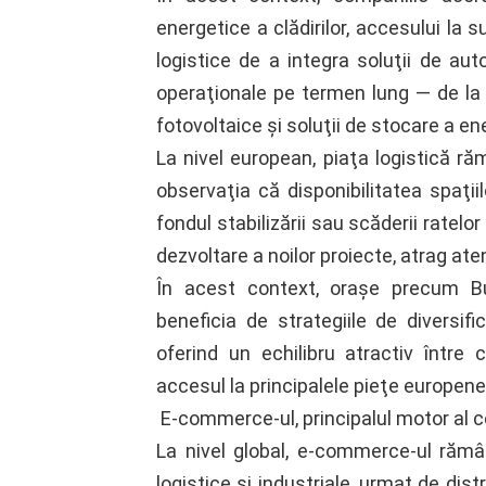
energetice a clădirilor, accesului la s
logistice de a integra soluţii de aut
operaţionale pe termen lung — de la ce
fotovoltaice şi soluţii de stocare a en
La nivel european, piaţa logistică răm
observaţia că disponibilitatea spaţii
fondul stabilizării sau scăderii ratel
dezvoltare a noilor proiecte, atrag a
În acest context, oraşe precum Bu
beneficia de strategiile de diversif
oferind un echilibru atractiv între 
accesul la principalele pieţe europene
E-commerce-ul, principalul motor al ce
La nivel global, e-commerce-ul rămân
logistice şi industriale, urmat de dist