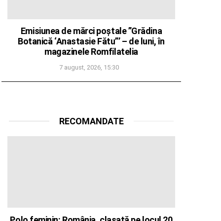
Emisiunea de mărci poștale ”Grădina
Botanică ‘Anastasie Fătu”’ – de luni, în
magazinele Romfilatelia
7 august, 2026, 15:30
RECOMANDATE
Polo feminin: România, clasată pe locul 20