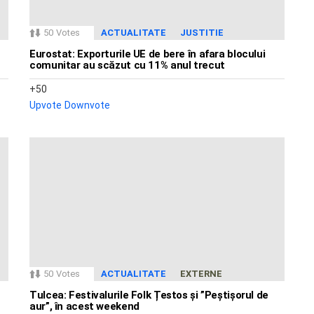
50
Votes
ACTUALITATE
JUSTITIE
Eurostat: Exporturile UE de bere în afara blocului
comunitar au scăzut cu 11% anul trecut
50
Upvote
Downvote
50
Votes
ACTUALITATE
EXTERNE
Tulcea: Festivalurile Folk Țestos și ”Peștișorul de
aur”, în acest weekend