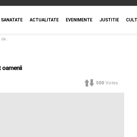
SANATATE
ACTUALITATE
EVENIMENTE
JUSTITIE
CULT
menii
t oamenii
500
Votes