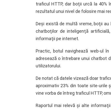
traficul HTTP, dar boţii urcă la 40% 
rezultatul unui nivel de folosire mai re
Deşi există de multă vreme, boţii au lu
chatboţilor de inteligenţă artificială
informaţii pe internet.
Practic, botul navighează web-ul î
adresează o întrebare unui chatbot de 
utilizatorului.
De notat că datele vizează doar traficu
aproximativ 23% din toate site-urile 
vine vorba de întreg traficul HTTP, omu
Raportul mai relevă şi alte informaţi