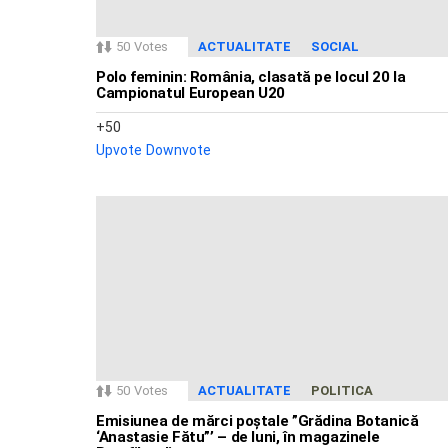
50
Votes
ACTUALITATE
SOCIAL
Polo feminin: România, clasată pe locul 20 la
Campionatul European U20
50
Upvote
Downvote
50
Votes
ACTUALITATE
POLITICA
Emisiunea de mărci poștale ”Grădina Botanică
‘Anastasie Fătu”’ – de luni, în magazinele