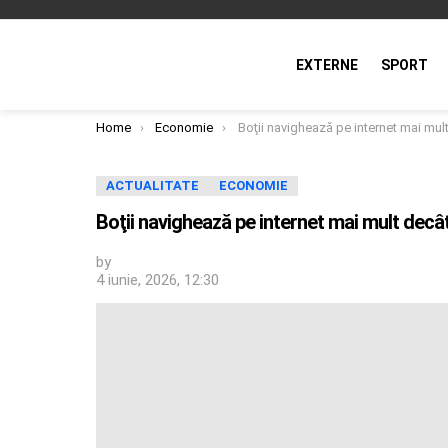
EXTERNE
SPORT
You are here:
Home
Economie
Boţii navighează pe internet mai mult decât oa
ACTUALITATE
ECONOMIE
Boţii navighează pe internet mai mult decâ
by
4 iunie, 2026, 12:30