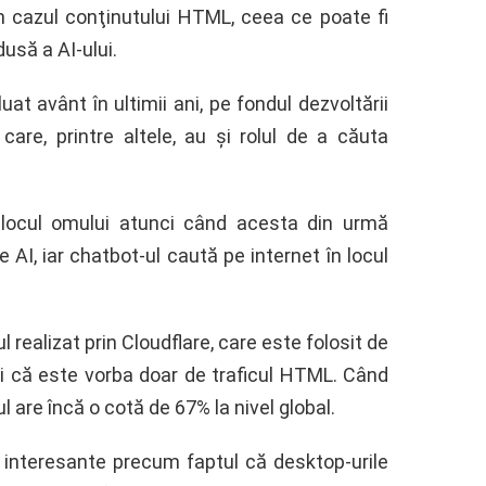
în cazul conţinutului HTML, ceea ce poate fi
dusă a AI-ului.
at avânt în ultimii ani, pe fondul dezvoltării
, care, printre altele, au şi rolul de a căuta
n locul omului atunci când acesta din urmă
AI, iar chatbot-ul caută pe internet în locul
l realizat prin Cloudflare, care este folosit de
şi că este vorba doar de traficul HTML. Când
l are încă o cotă de 67% la nivel global.
i interesante precum faptul că desktop-urile