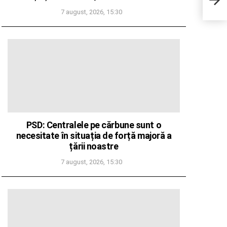
func
7 august, 2026, 15:30
PSD: Centralele pe cărbune sunt o
necesitate în situația de forță majoră a
țării noastre
7 august, 2026, 15:30