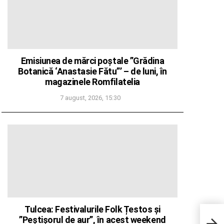
Emisiunea de mărci poștale ”Grădina
Botanică ‘Anastasie Fătu”’ – de luni, în
magazinele Romfilatelia
7 august, 2026, 15:30
Tulcea: Festivalurile Folk Țestos și
Trum
”Peștișorul de aur”, în acest weekend
secre