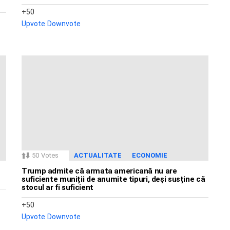
50
Upvote
Downvote
50
Votes
ACTUALITATE
ECONOMIE
Trump admite că armata americană nu are
suficiente muniții de anumite tipuri, deși susține că
stocul ar fi suficient
50
Upvote
Downvote