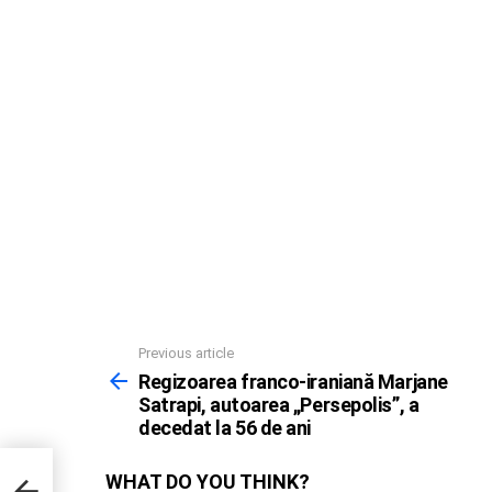
Previous article
See
more
Regizoarea franco-iraniană Marjane
Satrapi, autoarea „Persepolis”, a
decedat la 56 de ani
WHAT DO YOU THINK?
edat