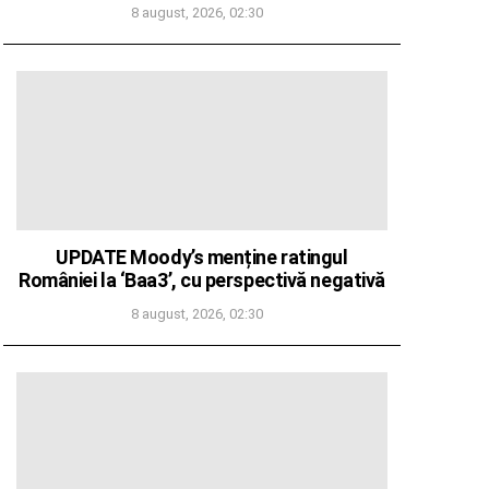
8 august, 2026, 02:30
UPDATE Moody’s menține ratingul
României la ‘Baa3’, cu perspectivă negativă
8 august, 2026, 02:30