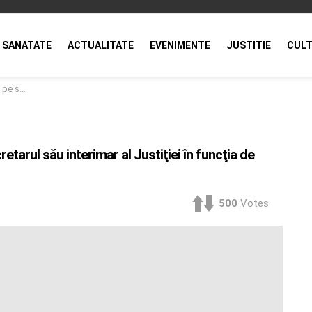
SANATATE
ACTUALITATE
EVENIMENTE
JUSTITIE
CULT
eral permanent
arul său interimar al Justiţiei în funcţia de
500
Votes