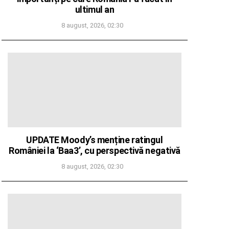
ultimul an
8 august, 2026, 02:30
UPDATE Moody’s menține ratingul
României la ‘Baa3’, cu perspectivă negativă
8 august, 2026, 02:30