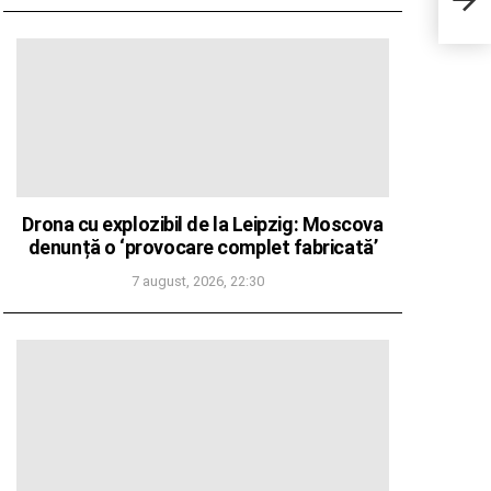
omorâ
defin
Drona cu explozibil de la Leipzig: Moscova
denunță o ‘provocare complet fabricată’
7 august, 2026, 22:30