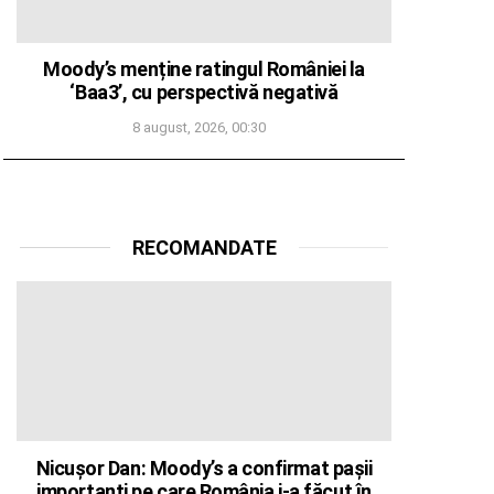
Moody’s menține ratingul României la
‘Baa3’, cu perspectivă negativă
8 august, 2026, 00:30
RECOMANDATE
Nicușor Dan: Moody’s a confirmat pașii
importanți pe care România i-a făcut în