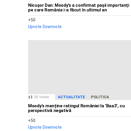
Nicușor Dan: Moody’s a confirmat pașii importanți
pe care România i-a făcut în ultimul an
50
Upvote
Downvote
50
Votes
ACTUALITATE
POLITICA
Moody’s menține ratingul României la ‘Baa3’, cu
perspectivă negativă
50
Upvote
Downvote