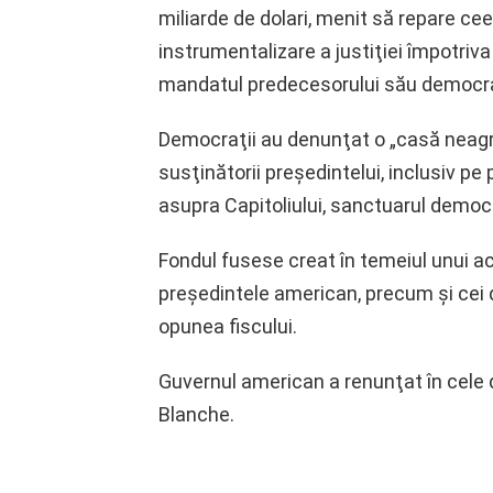
miliarde de dolari, menit să repare c
instrumentalizare a justiţiei împotriv
mandatul predecesorului său democra
Democraţii au denunţat o „casă neagr
susţinătorii preşedintelui, inclusiv 
asupra Capitoliului, sanctuarul democr
Fondul fusese creat în temeiul unui aco
preşedintele american, precum şi cei doi 
opunea fiscului.
Guvernul american a renunţat în cele 
Blanche.