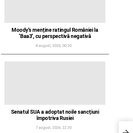
Moody’s menține ratingul României la
‘Baa3’, cu perspectivă negativă
8 august, 2026, 00:30
Senatul SUA a adoptat noile sancțiuni
împotriva Rusiei
Cova
7 august, 2026, 22:30
20 d