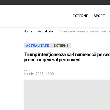
EXTERNE
SPORT
You are here:
Home
Actualitate
Trump intenţionează să-l numească pe secretarul său interimar al Justiţiei în funcţia de procuror gen
ACTUALITATE
EXTERNE
Trump intenţionează să-l numească pe secret
procuror general permanent
by
4 iunie, 2026, 12:30