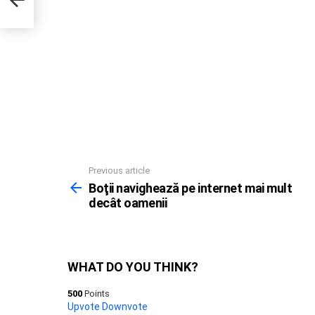
Previous article
See
more
Boţii navighează pe internet mai mult
decât oamenii
WHAT DO YOU THINK?
500
Points
Upvote
Downvote