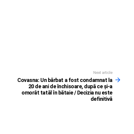
Next article
Covasna: Un bărbat a fost condamnat la
20 de ani de închisoare, după ce şi-a
omorât tatăl în bătaie / Decizia nu este
definitivă