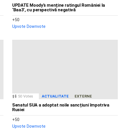
UPDATE Moody’s menține ratingul României la
‘Baa3’, cu perspectivă negativă
50
Upvote
Downvote
50
Votes
ACTUALITATE
EXTERNE
Senatul SUA a adoptat noile sancțiuni împotriva
Rusiei
50
Upvote
Downvote