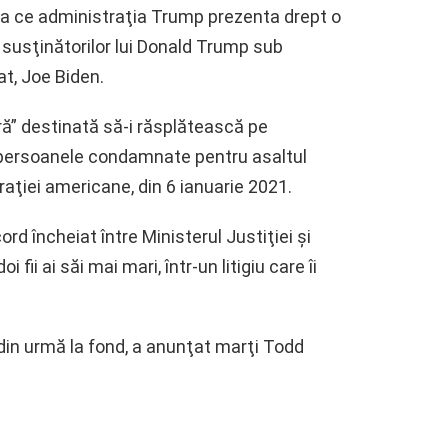
eea ce administraţia Trump prezenta drept o
a susţinătorilor lui Donald Trump sub
t, Joe Biden.
ă” destinată să-i răsplătească pe
pe persoanele condamnate pentru asaltul
aţiei americane, din 6 ianuarie 2021.
rd încheiat între Ministerul Justiţiei şi
fii ai săi mai mari, într-un litigiu care îi
din urmă la fond, a anunţat marţi Todd