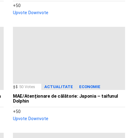
50
Upvote
Downvote
50
Votes
ACTUALITATE
ECONOMIE
a
MAE/Atenționare de călătorie: Japonia – taifunul
Dolphin
50
Upvote
Downvote