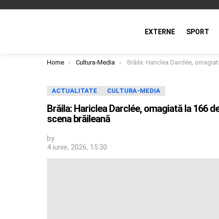
EXTERNE
SPORT
You are here:
Home
Cultura-Media
Brăila: Hariclea Darclée, omagiată la 166 de ani de la naștere și 145 de ani de la debut
ACTUALITATE
CULTURA-MEDIA
Brăila: Hariclea Darclée, omagiată la 166 de
scena brăileană
by
4 iunie, 2026, 15:30