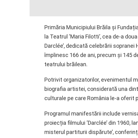
Primăria Municipiului Brăila și Fundați
la Teatrul ‘Maria Filotti’, cea de-a doua
Darclée’, dedicată celebrării sopranei 
împlinesc 166 de ani, precum și 145 de
teatrului brăilean.
Potrivit organizatorilor, evenimentul
biografia artistei, considerată una din
culturale pe care România le-a oferit 
Programul manifestării include vernisaj
proiecția filmului ‘Darclée’ din 1960, l
misterul partiturii dispărute’, conferinț