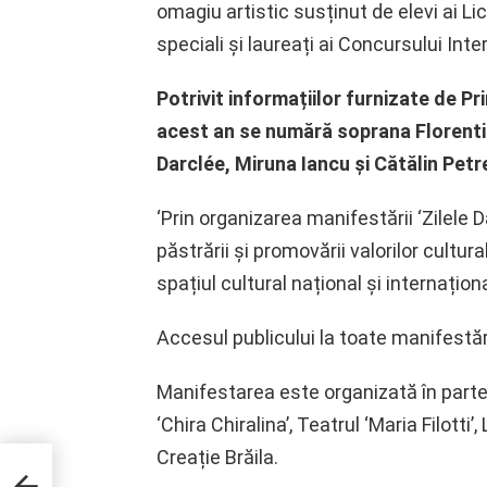
omagiu artistic susținut de elevi ai Lic
speciali și laureați ai Concursului Int
Potrivit informațiilor furnizate de Prim
acest an se numără soprana Florenti
Darclée, Miruna Iancu și Cătălin Petr
‘Prin organizarea manifestării ‘Zilele 
păstrării și promovării valorilor cultur
spațiul cultural național și internațion
Accesul publicului la toate manifestări
Manifestarea este organizată în parte
‘Chira Chiralina’, Teatrul ‘Maria Filotti’
Creație Brăila.
niană
ta de