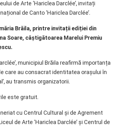
eului de Arte ‘Hariclea Darclée’, invitați
ernațional de Canto ‘Hariclea Darclée’.
ăria Brăila, printre invitații ediției din
na Soare, câștigătoarea Marelui Premiu
escu.
Darclée’, municipiul Brăila reafirmă importanța
ale care au consacrat identitatea orașului în
al’, au transmis organizatorii.
le este gratuit.
neriat cu Centrul Cultural și de Agrement
, Liceul de Arte ‘Hariclea Darclée’ și Centrul de