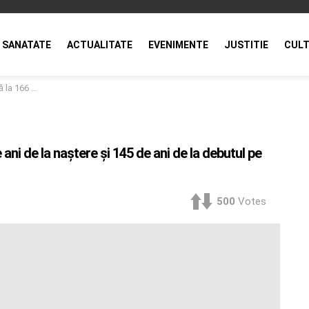
SANATATE
ACTUALITATE
EVENIMENTE
JUSTITIE
CULT
ul pe scena brăileană
 ani de la naștere și 145 de ani de la debutul pe
500
Votes