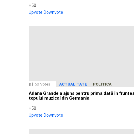
50
Upvote
Downvote
50
Votes
ACTUALITATE
POLITICA
Ariana Grande a ajuns pentru prima dată în frunte
topului muzical din Germania
50
Upvote
Downvote