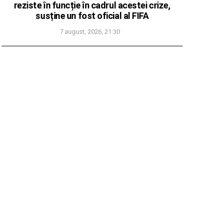
reziste în funcție în cadrul acestei crize,
susține un fost oficial al FIFA
7 august, 2026, 21:30