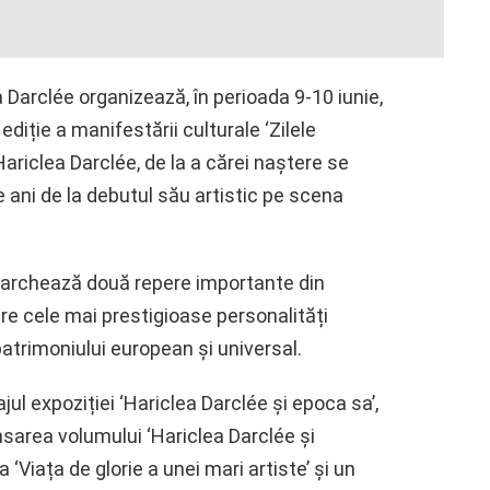
a Darclée organizează, în perioada 9-10 iunie,
 ediție a manifestării culturale ‘Zilele
Hariclea Darclée, de la a cărei naștere se
 ani de la debutul său artistic pe scena
 marchează două repere importante din
tre cele mai prestigioase personalități
patrimoniului european și universal.
ul expoziției ‘Hariclea Darclée și epoca sa’,
ansarea volumului ‘Hariclea Darclée și
a ‘Viața de glorie a unei mari artiste’ și un