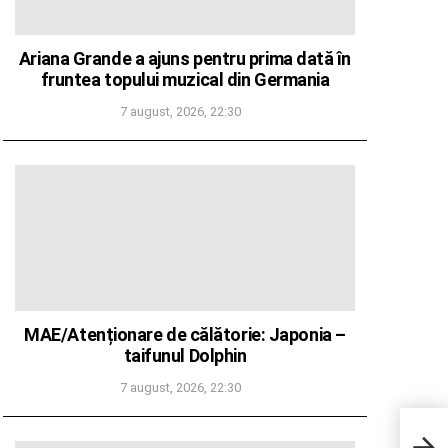
Ariana Grande a ajuns pentru prima dată în
fruntea topului muzical din Germania
7 august, 2026, 22:30
MAE/Atenționare de călătorie: Japonia –
taifunul Dolphin
7 august, 2026, 22:30
Uniu