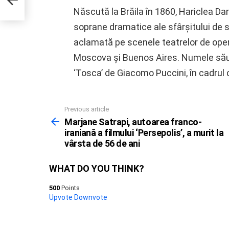
Născută la Brăila în 1860, Hariclea Da
soprane dramatice ale sfârșitului de se
aclamată pe scenele teatrelor de operă
Moscova și Buenos Aires. Numele său 
‘Tosca’ de Giacomo Puccini, în cadrul că
Previous article
See
more
Marjane Satrapi, autoarea franco-
iraniană a filmului ‘Persepolis’, a murit la
vârsta de 56 de ani
WHAT DO YOU THINK?
500
Points
Upvote
Downvote