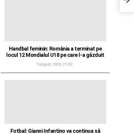
Arme
Handbal feminin: România a terminat pe
locul 12 Mondialul U18 pe care l-a găzduit
7 august, 2026, 21:30
Fotbal: Gianni Infantino va continua să