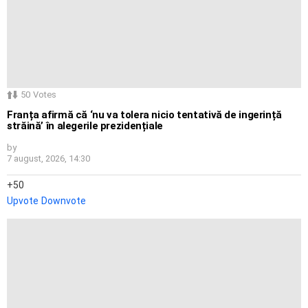
50
Votes
Franța afirmă că ‘nu va tolera nicio tentativă de ingerință
străină’ în alegerile prezidențiale
by
7 august, 2026, 14:30
50
Upvote
Downvote