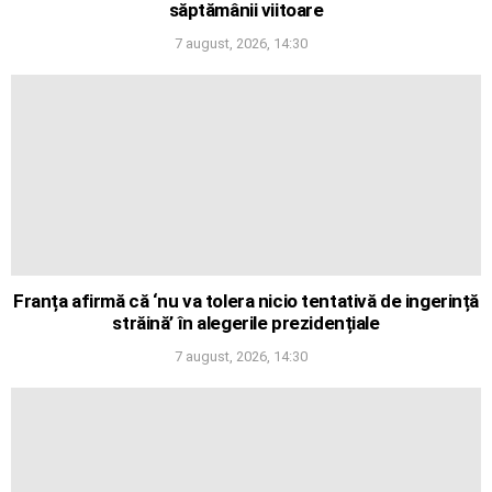
săptămânii viitoare
7 august, 2026, 14:30
Franța afirmă că ‘nu va tolera nicio tentativă de ingerință
străină’ în alegerile prezidențiale
7 august, 2026, 14:30