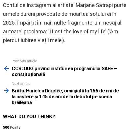
Contul de Instagram al artistei Marjane Satrapi purta
urmele durerii provocate de moartea soțului ei în
2025. Împărțit în mai multe fragmente, un mesaj al
autoarei proclama: ‘I Lost the love of my life’ (‘Am
pierdut iubirea vieții mele’).
Previous article
See
more
CCR: OUG privind instituirea programului SAFE –
constituțională
Next article
Brăila: Hariclea Darclée, omagiată la 166 de ani de
la naștere și 145 de ani de la debutul pe scena
brăileană
WHAT DO YOU THINK?
500
Points