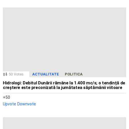
50
Votes
ACTUALITATE
POLITICA
Hidrologi: Debitul Dunării rămâne la 1.400 mc/s; o tendință de
creștere este preconizată la jumătatea săptămânii viitoare
50
Upvote
Downvote