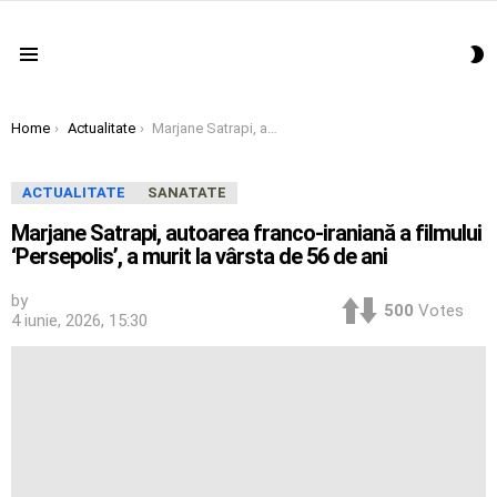
S
Menu
S
You are here:
Home
Actualitate
Marjane Satrapi, autoarea franco-iraniană a filmului ‘Persepolis’, a murit la vârsta de 56 de ani
ACTUALITATE
SANATATE
Marjane Satrapi, autoarea franco-iraniană a filmului
‘Persepolis’, a murit la vârsta de 56 de ani
by
500
Votes
4 iunie, 2026, 15:30