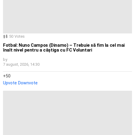
50
Votes
Fotbal: Nuno Campos (Dinamo) – Trebuie să fim la cel mai
înalt nivel pentru a câștiga cu FC Voluntari
by
7 august, 2026, 14:30
50
Upvote
Downvote