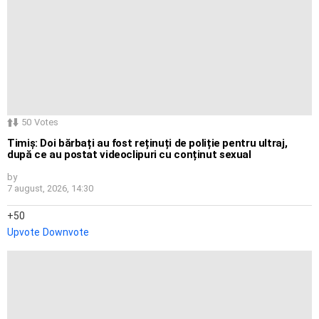
50
Votes
Timiș: Doi bărbați au fost reținuți de poliție pentru ultraj,
după ce au postat videoclipuri cu conținut sexual
by
7 august, 2026, 14:30
50
Upvote
Downvote