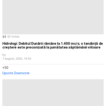
50
Votes
Hidrologi: Debitul Dunării rămâne la 1.400 mc/s; o tendință de
creștere este preconizată la jumătatea săptămânii viitoare
by
7 august, 2026, 14:30
50
Upvote
Downvote