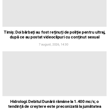
Timiș: Doi bărbați au fost reținuți de poliție pentru ultraj,
după ce au postat videoclipuri cu conținut sexual
7 august, 2026, 14:30
Hidrologi: Debitul Dunării rămâne la 1.400 mc/s; o
tendință de creștere este preconizată la jumătatea