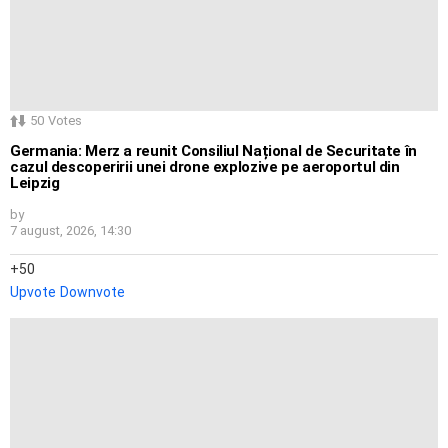
50
Votes
Germania: Merz a reunit Consiliul Național de Securitate în
cazul descoperirii unei drone explozive pe aeroportul din
Leipzig
by
7 august, 2026, 14:30
50
Upvote
Downvote