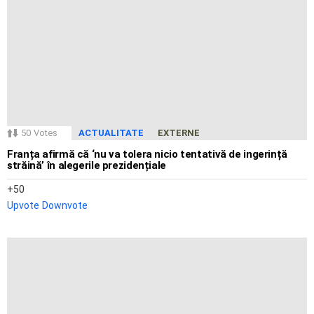
50
Votes
ACTUALITATE
EXTERNE
Franța afirmă că ‘nu va tolera nicio tentativă de ingerință
străină’ în alegerile prezidențiale
50
Upvote
Downvote