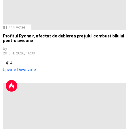
414
Votes
Profitul Ryanair, afectat de dublarea prețului combustibilului
pentru avioane
by
20 iulie, 2026, 16:30
414
Upvote
Downvote