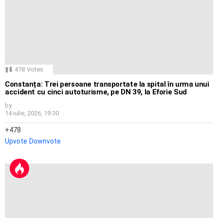
478
Votes
Constanța: Trei persoane transportate la spital în urma unui
accident cu cinci autoturisme, pe DN 39, la Eforie Sud
by
14 iulie, 2026, 19:30
478
Upvote
Downvote