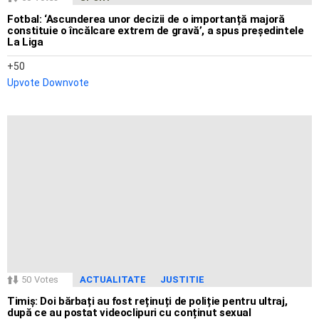
Fotbal: ‘Ascunderea unor decizii de o importanță majoră
constituie o încălcare extrem de gravă’, a spus președintele
La Liga
50
Upvote
Downvote
50
Votes
ACTUALITATE
JUSTITIE
Timiș: Doi bărbați au fost reținuți de poliție pentru ultraj,
după ce au postat videoclipuri cu conținut sexual