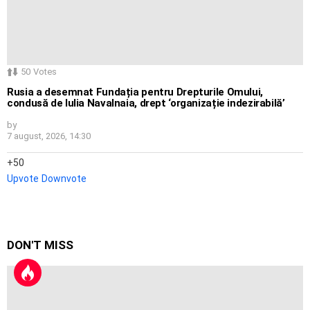
50
Votes
Rusia a desemnat Fundația pentru Drepturile Omului,
condusă de Iulia Navalnaia, drept ‘organizație indezirabilă’
by
7 august, 2026, 14:30
50
Upvote
Downvote
DON'T MISS