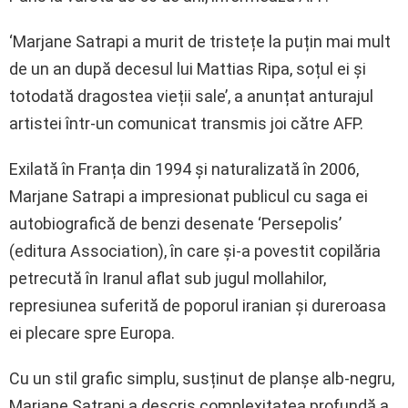
‘Marjane Satrapi a murit de tristețe la puțin mai mult
de un an după decesul lui Mattias Ripa, soțul ei și
totodată dragostea vieții sale’, a anunțat anturajul
artistei într-un comunicat transmis joi către AFP.
Exilată în Franța din 1994 și naturalizată în 2006,
Marjane Satrapi a impresionat publicul cu saga ei
autobiografică de benzi desenate ‘Persepolis’
(editura Association), în care și-a povestit copilăria
petrecută în Iranul aflat sub jugul mollahilor,
represiunea suferită de poporul iranian și dureroasa
ei plecare spre Europa.
Cu un stil grafic simplu, susținut de planșe alb-negru,
Marjane Satrapi a descris complexitatea profundă a