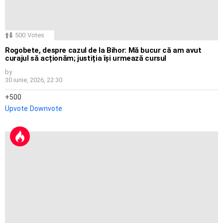
500
Votes
Rogobete, despre cazul de la Bihor: Mă bucur că am avut
curajul să acționăm; justiția își urmează cursul
by
30 iunie, 2026, 22:30
500
Upvote
Downvote