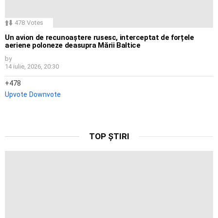
478
Votes
Un avion de recunoaștere rusesc, interceptat de forțele
aeriene poloneze deasupra Mării Baltice
by
14 iulie, 2026, 20:30
478
Upvote
Downvote
TOP ȘTIRI