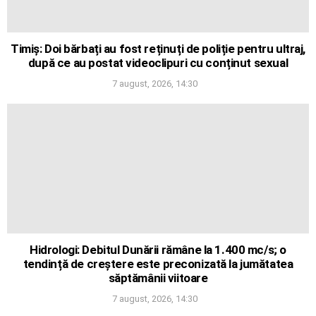
Timiș: Doi bărbați au fost reținuți de poliție pentru ultraj,
după ce au postat videoclipuri cu conținut sexual
7 august, 2026, 14:30
Hidrologi: Debitul Dunării rămâne la 1.400 mc/s; o
tendință de creștere este preconizată la jumătatea
săptămânii viitoare
7 august, 2026, 14:30