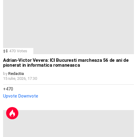
470
Votes
Adrian-Victor Vevera: ICI Bucuresti marcheaza 56 de ani de
pionerat in informatica romaneasca
by
Redactia
15 iulie, 2026, 17:30
470
Upvote
Downvote