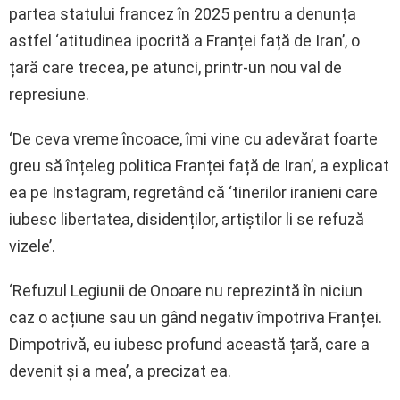
partea statului francez în 2025 pentru a denunța
astfel ‘atitudinea ipocrită a Franței față de Iran’, o
țară care trecea, pe atunci, printr-un nou val de
represiune.
‘De ceva vreme încoace, îmi vine cu adevărat foarte
greu să înțeleg politica Franței față de Iran’, a explicat
ea pe Instagram, regretând că ‘tinerilor iranieni care
iubesc libertatea, disidenților, artiștilor li se refuză
vizele’.
‘Refuzul Legiunii de Onoare nu reprezintă în niciun
caz o acțiune sau un gând negativ împotriva Franței.
Dimpotrivă, eu iubesc profund această țară, care a
devenit și a mea’, a precizat ea.