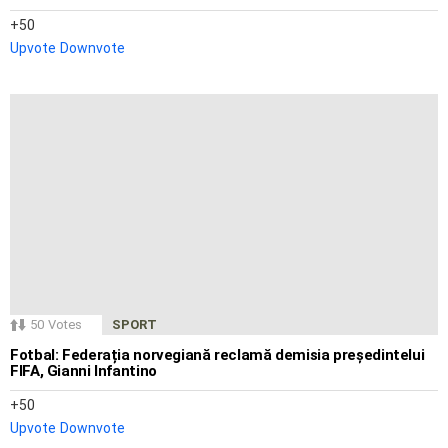
50
Upvote
Downvote
50
Votes
SPORT
Fotbal: Federația norvegiană reclamă demisia președintelui
FIFA, Gianni Infantino
50
Upvote
Downvote