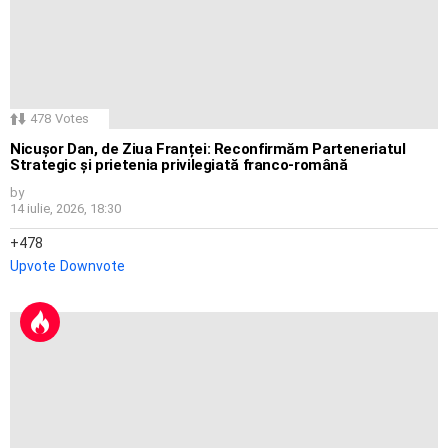
478
Votes
Nicușor Dan, de Ziua Franței: Reconfirmăm Parteneriatul
Strategic și prietenia privilegiată franco-română
by
14 iulie, 2026, 18:30
478
Upvote
Downvote