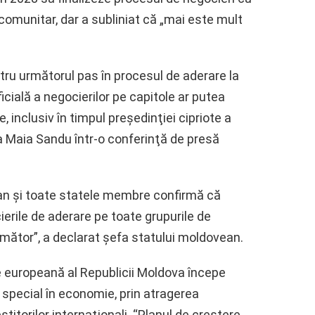
 comunitar, dar a subliniat că „mai este mult
ru următorul pas în procesul de aderare la
cială a negocierilor pe capitole ar putea
 inclusiv în timpul preşedinţiei cipriote a
nta Maia Sandu într-o conferinţă de presă
an şi toate statele membre confirmă că
rile de aderare pe toate grupurile de
mător”, a declarat şefa statului moldovean.
re europeană al Republicii Moldova începe
 special în economie, prin atragerea
estitorilor internaţionali. “Planul de creştere