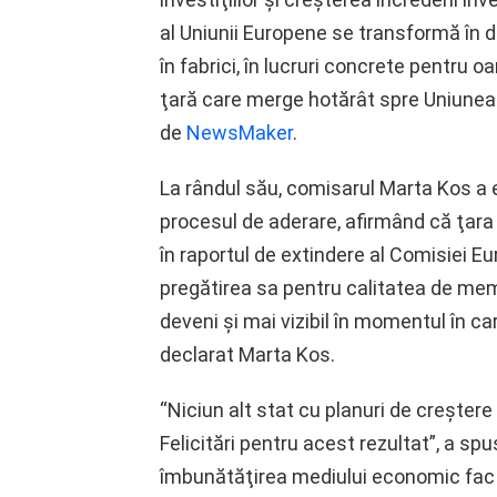
al Uniunii Europene se transformă în d
în fabrici, în lucruri concrete pentru o
ţară care merge hotărât spre Uniunea 
de
NewsMaker
.
La rândul său, comisarul Marta Kos a e
procesul de aderare, afirmând că ţara a
în raportul de extindere al Comisiei E
pregătirea sa pentru calitatea de mem
deveni şi mai vizibil în momentul în ca
declarat Marta Kos.
“Niciun alt stat cu planuri de creşter
Felicitări pentru acest rezultat”, a sp
îmbunătăţirea mediului economic fac