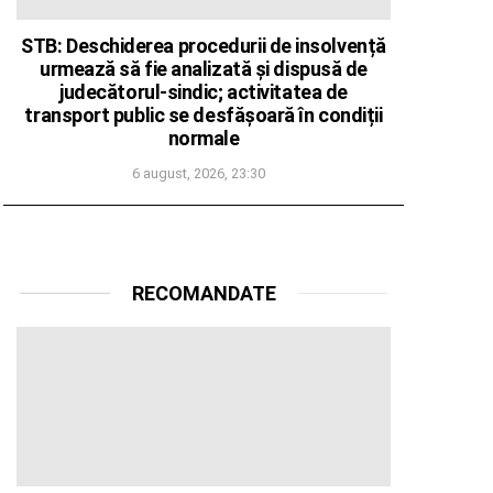
STB: Deschiderea procedurii de insolvență
urmează să fie analizată și dispusă de
judecătorul-sindic; activitatea de
transport public se desfășoară în condiții
normale
6 august, 2026, 23:30
RECOMANDATE