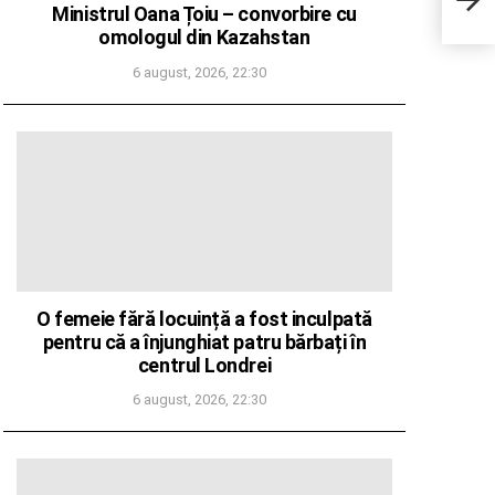
perm
Ministrul Oana Țoiu – convorbire cu
Ruse
omologul din Kazahstan
15 i
6 august, 2026, 22:30
O femeie fără locuință a fost inculpată
pentru că a înjunghiat patru bărbați în
centrul Londrei
6 august, 2026, 22:30