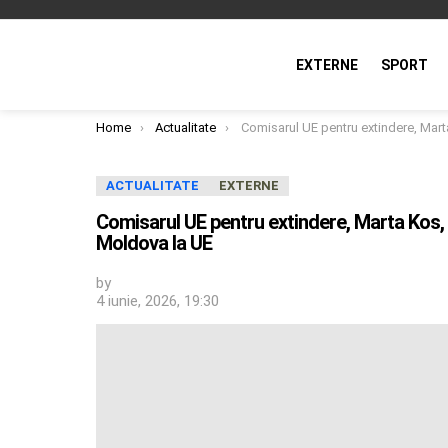
EXTERNE
SPORT
You are here:
Home
Actualitate
Comisarul UE pentru extindere, Marta Kos, este optimistă cu privire la calendarul aderării R. Mo
ACTUALITATE
EXTERNE
Comisarul UE pentru extindere, Marta Kos, e
Moldova la UE
by
4 iunie, 2026, 19:30