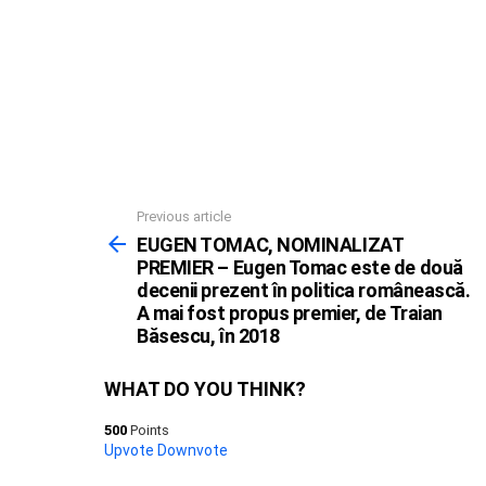
Previous article
See
more
EUGEN TOMAC, NOMINALIZAT
PREMIER – Eugen Tomac este de două
decenii prezent în politica românească.
A mai fost propus premier, de Traian
Băsescu, în 2018
WHAT DO YOU THINK?
500
Points
Upvote
Downvote