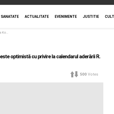
SANATATE
ACTUALITATE
EVENIMENTE
JUSTITIE
CULT
ldova la UE
ste optimistă cu privire la calendarul aderării R.
500
Votes