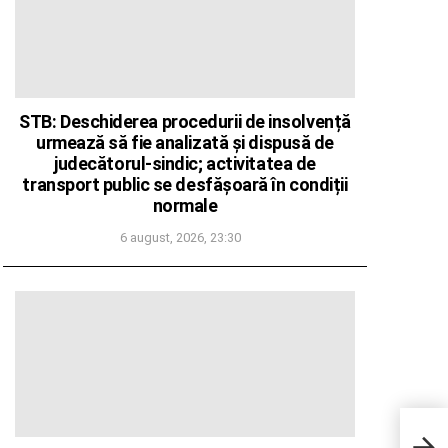
STB: Deschiderea procedurii de insolvență
urmează să fie analizată și dispusă de
judecătorul-sindic; activitatea de
transport public se desfășoară în condiții
normale
6 august, 2026, 23:30
Dire
rece