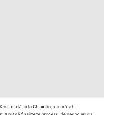
s, aflată joi la Chişinău, s-a arătat
n 2028 să finalizeze procesul de negocieri cu