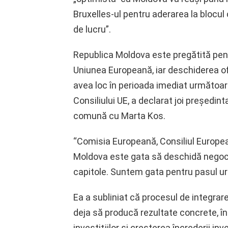
Bruxelles-ul pentru aderarea la blocul
de lucru”.
Republica Moldova este pregătită pent
Uniunea Europeană, iar deschiderea ofi
avea loc în perioada imediat următoare,
Consiliului UE, a declarat joi preşedi
comună cu Marta Kos.
“Comisia Europeană, Consiliul Europe
Moldova este gata să deschidă negocie
capitole. Suntem gata pentru pasul ur
Ea a subliniat că procesul de integra
deja să producă rezultate concrete, în
investiţiilor şi creşterea încrederii inv