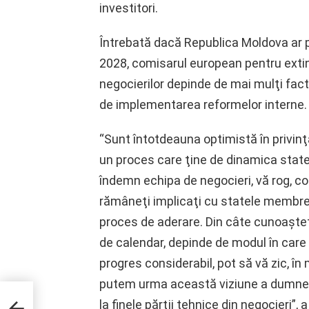
investitori.
Întrebată dacă Republica Moldova ar p
2028, comisarul european pentru extind
negocierilor depinde de mai mulţi facto
de implementarea reformelor interne.
“Sunt întotdeauna optimistă în privin
un proces care ţine de dinamica state
îndemn echipa de negocieri, vă rog, con
rămâneţi implicaţi cu statele membre,
proces de aderare. Din câte cunoaşteţi
de calendar, depinde de modul în care 
progres considerabil, pot să vă zic, în 
putem urma această viziune a dumneav
R –
ezent
la finele părţii tehnice din negocieri”,