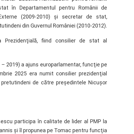
stat în Departamentul pentru Românii de
r Externe (2009-2010) şi secretar de stat,
utindeni din Guvernul României (2010-2012).
 Prezidenţială, fiind consilier de stat al
– 2019) a ajuns europarlamentar, funcţie pe
mbrie 2025 era numit consilier prezidenţial
e pretutindeni de către preşedintele Nicuşor
escu participa în calitate de lider al PMP la
hannis şi îl propunea pe Tomac pentru funcţia