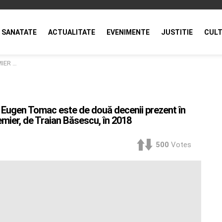
SANATATE
ACTUALITATE
EVENIMENTE
JUSTITIE
CULT
 Băsescu, în 2018
gen Tomac este de două decenii prezent în
mier, de Traian Băsescu, în 2018
500
Votes