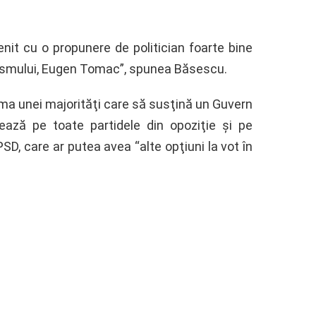
enit cu o propunere de politician foarte bine
nismului, Eugen Tomac”, spunea Băsescu.
ema unei majorităţi care să susţină un Guvern
ază pe toate partidele din opoziţie şi pe
PSD, care ar putea avea “alte opţiuni la vot în