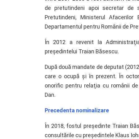
de pretutindeni apoi secretar de 
Pretutindeni, Ministerul Afacerilo
Departamentul pentru Românii de Pret
În 2012 a revenit la Administraţia
preşedintelui Traian Băsescu.
După două mandate de deputat (2012 
care o ocupă şi în prezent. În octo
onorific pentru relaţia cu românii d
Dan.
Precedenta nominalizare
În 2018, fostul preşedinte Traian Băs
consultările cu preşedintele Klaus Io