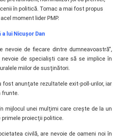
cenii în politică. Tomac a mai fost propus
a acel moment lider PMP.
 a lui Nicuşor Dan
e nevoie de fiecare dintre dumneavoastră”,
 nevoie de specialişti care să se implice în
n uralele miilor de susţinători.
ost anunţate rezultatele exit-poll-urilor, iar
n frunte.
n mijlocul unei mulţimi care creşte de la un
primele proiecţii politice.
ietatea civilă, are nevoie de oameni noi în