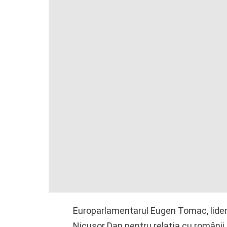
Europarlamentarul Eugen Tomac, lider P
Nicuşor Dan pentru relaţia cu românii 