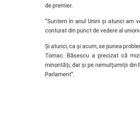
de premier.
“Suntem în anul Unirii şi atunci am v
conturat din punct de vedere al unio
Şi atunci, ca şi acum, se punea probl
Tomac. Băsescu a precizat că mize
minorităţi, dar şi pe nemulţumiţii din 
Parlament”.