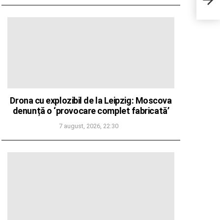
ader
Drona cu explozibil de la Leipzig: Moscova
denunță o ‘provocare complet fabricată’
7 august, 2026, 22:30