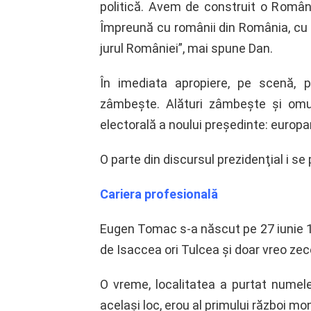
politică. Avem de construit o Românie
Împreună cu românii din România, cu ro
jurul României”, mai spune Dan.
În imediata apropiere, pe scenă, p
zâmbeşte. Alături zâmbeşte şi omu
electorală a noului preşedinte: euro
O parte din discursul prezidenţial i se 
Cariera profesională
Eugen Tomac s-a născut pe 27 iunie 19
de Isaccea ori Tulcea şi doar vreo zece
O vreme, localitatea a purtat numel
acelaşi loc, erou al primului război mon