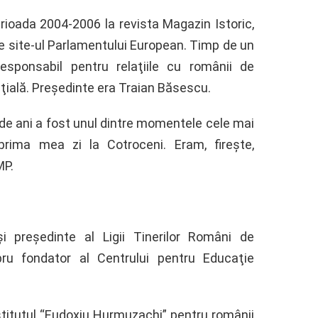
rioada 2004-2006 la revista Magazin Istoric,
 pe site-ul Parlamentului European. Timp de un
esponsabil pentru relaţiile cu românii de
nţială. Preşedinte era Traian Băsescu.
6 de ani a fost unul dintre momentele cele mai
prima mea zi la Cotroceni. Eram, fireşte,
MP.
preşedinte al Ligii Tinerilor Români de
ru fondator al Centrului pentru Educaţie
stitutul “Eudoxiu Hurmuzachi” pentru românii