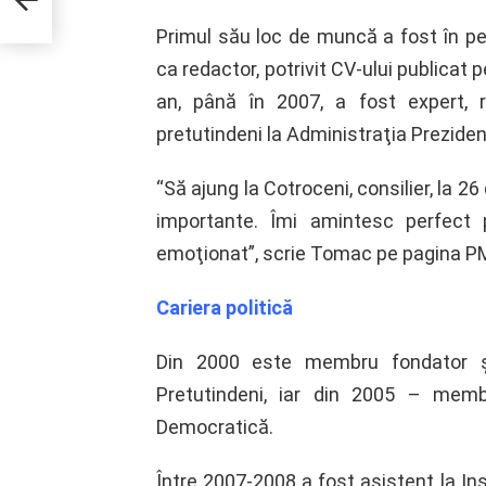
lte
n
Primul său loc de muncă a fost în pe
ca redactor, potrivit CV-ului publicat
an, până în 2007, a fost expert, r
pretutindeni la Administraţia Prezide
“Să ajung la Cotroceni, consilier, la 2
importante. Îmi amintesc perfect 
emoţionat”, scrie Tomac pe pagina P
Cariera politică
Din 2000 este membru fondator şi 
Pretutindeni, iar din 2005 – memb
Democratică.
Între 2007-2008 a fost asistent la In