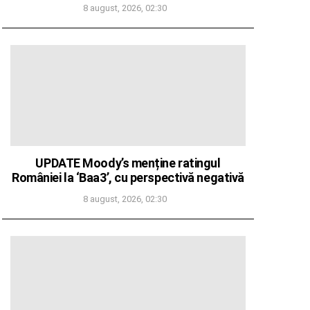
8 august, 2026, 02:30
UPDATE Moody’s menține ratingul
României la ‘Baa3’, cu perspectivă negativă
8 august, 2026, 02:30