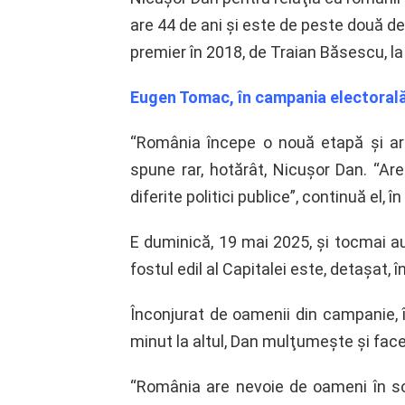
are 44 de ani şi este de peste două de
premier în 2018, de Traian Băsescu, l
Eugen Tomac, în campania electorală
“România începe o nouă etapă şi ar
spune rar, hotărât, Nicuşor Dan. “Are
diferite politici publice”, continuă el, î
E duminică, 19 mai 2025, şi tocmai au f
fostul edil al Capitalei este, detaşat, î
Înconjurat de oamenii din campanie, î
minut la altul, Dan mulţumeşte şi face 
“România are nevoie de oameni în soc