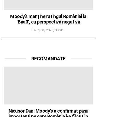
Moody’s menține ratingul României la
‘Baa3’, cu perspectivă negativă
8 august, 2026, 00:30
RECOMANDATE
Nicușor Dan: Moody’s a confirmat pașii
importanți pe care România i-a făcut în