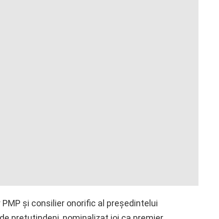
MP şi consilier onorific al preşedintelui
de pretutindeni, nominalizat joi ca premier,