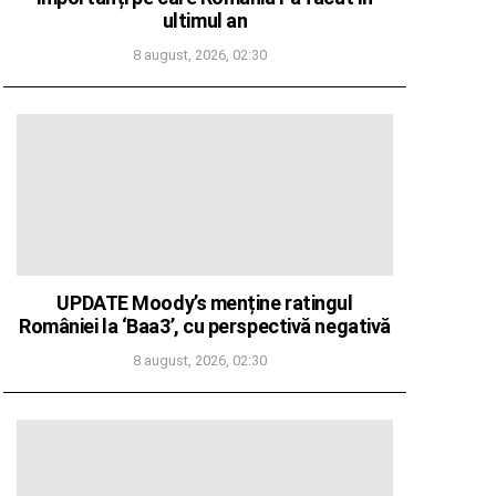
ultimul an
8 august, 2026, 02:30
UPDATE Moody’s menține ratingul
României la ‘Baa3’, cu perspectivă negativă
8 august, 2026, 02:30