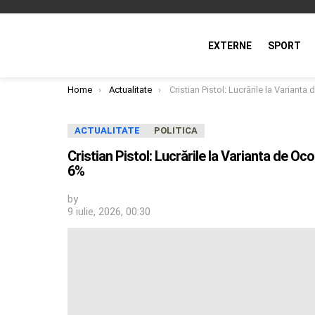
EXTERNE
SPORT
You are here:
Home
Actualitate
Cristian Pistol: Lucrările la Varianta de Ocolire Timișoara Vest au ajuns la un stadiu 
ACTUALITATE
POLITICA
Cristian Pistol: Lucrările la Varianta de Oco
6%
by
9 iulie, 2026, 00:30