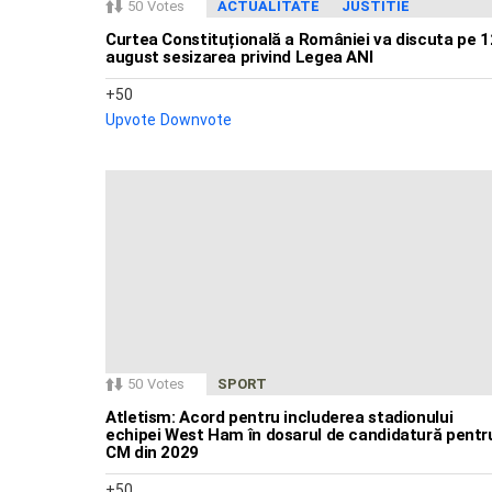
50
Votes
ACTUALITATE
JUSTITIE
Curtea Constituțională a României va discuta pe 1
august sesizarea privind Legea ANI
50
Upvote
Downvote
50
Votes
SPORT
Atletism: Acord pentru includerea stadionului
echipei West Ham în dosarul de candidatură pentr
CM din 2029
50