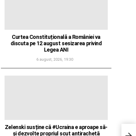
Curtea Constituțională a României va
discuta pe 12 august sesizarea privind
Legea ANI
6 august, 2026, 19:30
Zelenski susține că #Ucraina e aproape să-
Rusi
și dezvolte propriul scut antirachetă
după