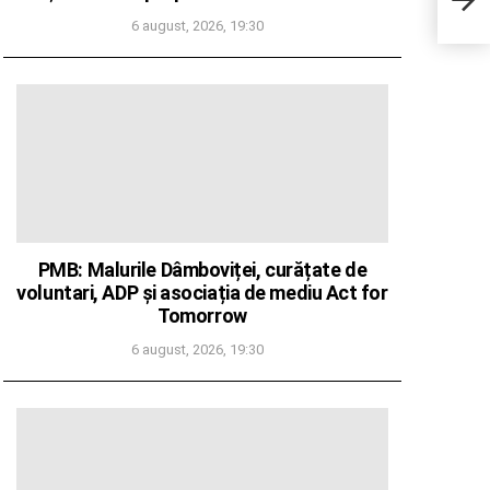
rafin
6 august, 2026, 19:30
PMB: Malurile Dâmboviței, curățate de
voluntari, ADP și asociația de mediu Act for
Tomorrow
6 august, 2026, 19:30