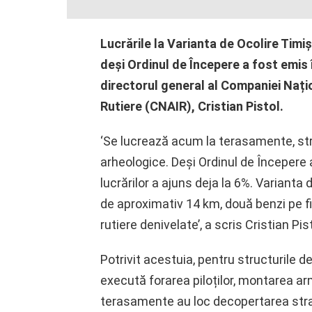
Lucrările la Varianta de Ocolire Timiș
deși Ordinul de Începere a fost emis 
directorul general al Companiei Nați
Rutiere (CNAIR), Cristian Pistol.
‘Se lucrează acum la terasamente, struc
arheologice. Deși Ordinul de Începere a
lucrărilor a ajuns deja la 6%. Variant
de aproximativ 14 km, două benzi pe fi
rutiere denivelate’, a scris Cristian P
Potrivit acestuia, pentru structurile d
execută forarea piloților, montarea armă
terasamente au loc decopertarea stratu