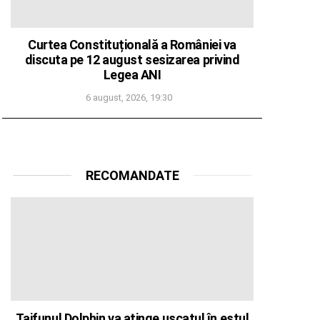
Curtea Constituțională a României va
discuta pe 12 august sesizarea privind
Legea ANI
6 august, 2026, 19:30
RECOMANDATE
Taifunul Dolphin va atinge uscatul în estul