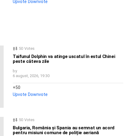
Upvote
Downvote
50
Votes
Taifunul Dolphin va atinge uscatul în estul Chinei
peste câteva zile
by
6 august, 2026, 19:30
50
Upvote
Downvote
50
Votes
Bulgaria, România și Spania au semnat un acord
pentru misiuni comune de poliție aeriană