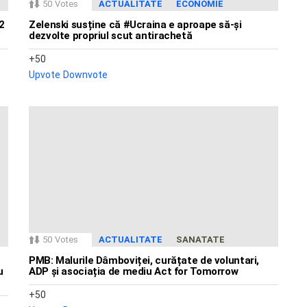
50
Votes
ACTUALITATE
ECONOMIE
2
Zelenski susține că #Ucraina e aproape să-și
dezvolte propriul scut antirachetă
50
Upvote
Downvote
50
Votes
ACTUALITATE
SANATATE
PMB: Malurile Dâmboviței, curățate de voluntari,
u
ADP și asociația de mediu Act for Tomorrow
50