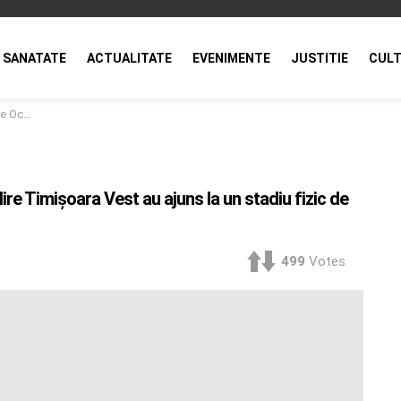
SANATATE
ACTUALITATE
EVENIMENTE
JUSTITIE
CULT
fizic de 6%
lire Timișoara Vest au ajuns la un stadiu fizic de
499
Votes