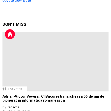
Upvote
Downvote
DON'T MISS
470
Votes
Adrian-Victor Vevera: ICI Bucuresti marcheaza 56 de ani de
pionerat in informatica romaneasca
by
Redactia