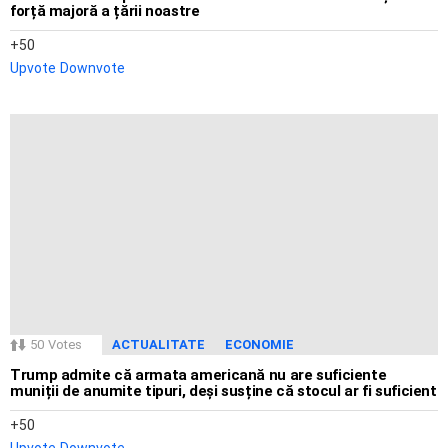
forță majoră a țării noastre
50
Upvote
Downvote
50
Votes
ACTUALITATE
ECONOMIE
Trump admite că armata americană nu are suficiente
muniții de anumite tipuri, deși susține că stocul ar fi suficient
50
Upvote
Downvote