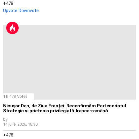
478
Upvote
Downvote
478
Votes
Nicușor Dan, de Ziua Franței: Reconfirmăm Parteneriatul
Strategic și prietenia privilegiată franco-română
by
14 iulie, 2026, 18:30
478