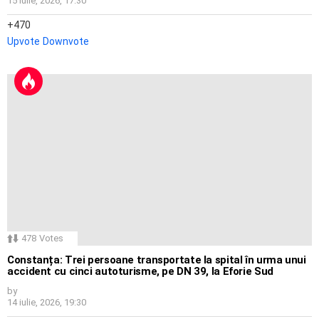
15 iulie, 2026, 17:30
470
Upvote
Downvote
478
Votes
Constanța: Trei persoane transportate la spital în urma unui
accident cu cinci autoturisme, pe DN 39, la Eforie Sud
by
14 iulie, 2026, 19:30