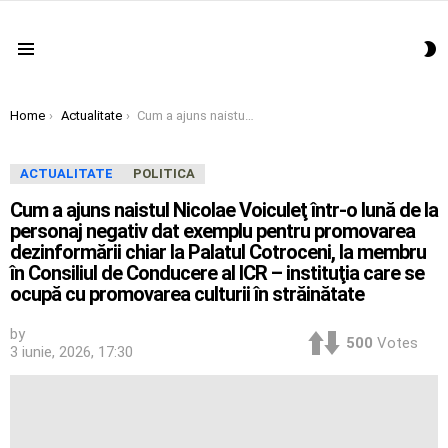
S
Menu
S
You are here:
Home
Actualitate
Cum a ajuns naistul Nicolae Voiculeţ într-o lună de la personaj negativ dat exemplu pentru promovarea dezinformării chiar la Palatul Cotroceni, la membru în Consiliul de Conducere al ICR – instituţia care se ocupă cu promovarea culturii în străinătate
ACTUALITATE
POLITICA
Cum a ajuns naistul Nicolae Voiculeţ într-o lună de la
personaj negativ dat exemplu pentru promovarea
dezinformării chiar la Palatul Cotroceni, la membru
în Consiliul de Conducere al ICR – instituţia care se
ocupă cu promovarea culturii în străinătate
by
500
Votes
3 iunie, 2026, 17:30