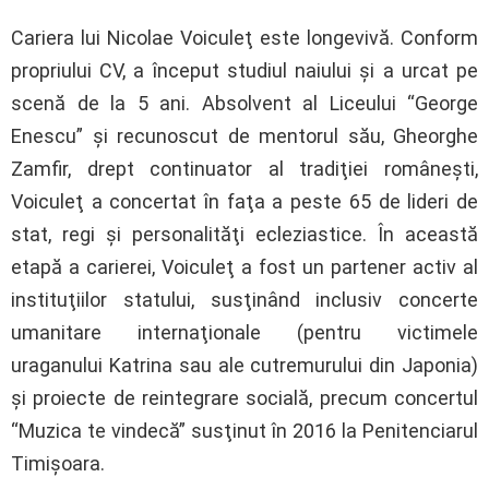
Cariera lui Nicolae Voiculeţ este longevivă. Conform
propriului CV, a început studiul naiului şi a urcat pe
scenă de la 5 ani. Absolvent al Liceului “George
Enescu” şi recunoscut de mentorul său, Gheorghe
Zamfir, drept continuator al tradiţiei româneşti,
Voiculeţ a concertat în faţa a peste 65 de lideri de
stat, regi şi personalităţi ecleziastice. În această
etapă a carierei, Voiculeţ a fost un partener activ al
instituţiilor statului, susţinând inclusiv concerte
umanitare internaţionale (pentru victimele
uraganului Katrina sau ale cutremurului din Japonia)
şi proiecte de reintegrare socială, precum concertul
“Muzica te vindecă” susţinut în 2016 la Penitenciarul
Timişoara.