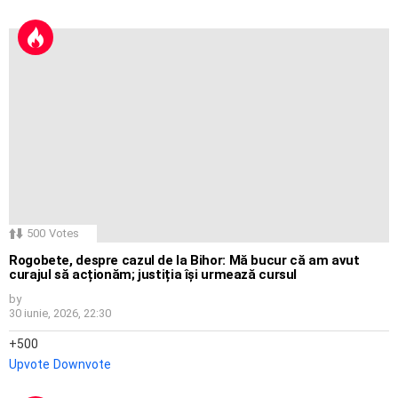
500
Votes
Rogobete, despre cazul de la Bihor: Mă bucur că am avut
curajul să acționăm; justiția își urmează cursul
by
30 iunie, 2026, 22:30
500
Upvote
Downvote