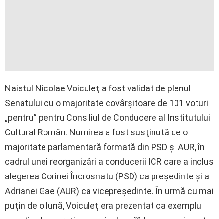
Naistul Nicolae Voiculeţ a fost validat de plenul
Senatului cu o majoritate covârşitoare de 101 voturi
„pentru” pentru Consiliul de Conducere al Institutului
Cultural Român. Numirea a fost susţinută de o
majoritate parlamentară formată din PSD şi AUR, în
cadrul unei reorganizări a conducerii ICR care a inclus
alegerea Corinei Încrosnatu (PSD) ca preşedinte şi a
Adrianei Gae (AUR) ca vicepreşedinte. În urmă cu mai
puţin de o lună, Voiculeţ era prezentat ca exemplu