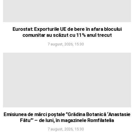
Eurostat: Exporturile UE de bere în afara blocului
comunitar au scăzut cu 11% anul trecut
7 august, 2026, 15:30
Emisiunea de mărci poștale ”Grădina Botanică ‘Anastasie
Fătu”’ – de luni, în magazinele Romfilatelia
7 august, 2026, 15:30