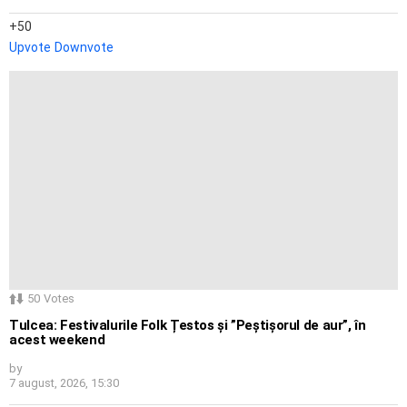
50
Upvote
Downvote
50
Votes
Tulcea: Festivalurile Folk Țestos și ”Peștișorul de aur”, în
acest weekend
by
7 august, 2026, 15:30