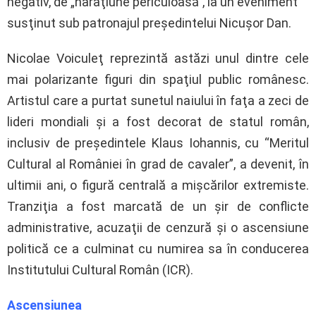
negativ, de „naraţiune periculoasă”, la un eveniment
susţinut sub patronajul preşedintelui Nicuşor Dan.
Nicolae Voiculeţ reprezintă astăzi unul dintre cele
mai polarizante figuri din spaţiul public românesc.
Artistul care a purtat sunetul naiului în faţa a zeci de
lideri mondiali şi a fost decorat de statul român,
inclusiv de preşedintele Klaus Iohannis, cu “Meritul
Cultural al României în grad de cavaler”, a devenit, în
ultimii ani, o figură centrală a mişcărilor extremiste.
Tranziţia a fost marcată de un şir de conflicte
administrative, acuzaţii de cenzură şi o ascensiune
politică ce a culminat cu numirea sa în conducerea
Institutului Cultural Român (ICR).
Ascensiunea