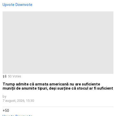
Upvote
Downvote
50
Votes
Trump admite că armata americană nu are suficiente
muniții de anumite tipuri, deși susține că stocul ar fi suficient
by
7 august, 2026, 15:30
50