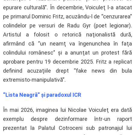
epurare culturală”. În decembrie, Voiculeţ l-a atacat
pe primarul Dominic Fritz, acuzându-l de “cenzurarea”
colindelor pe versuri de Radu Gyr (poet legionar).
Artistul a folosit o retorică naţionalistă dură,
afirmând că “un neamţ va îngenunchea în faţa
colindului românesc” şi a anunţat un protest fără
aprobare pentru 19 decembrie 2025. Fritz a replicat
definind acuzaţiile drept “fake news din bula
extremisto-manipulativă”.
“Lista Neagră” şi paradoxul ICR
În mai 2026, imaginea lui Nicolae Voiculeţ era dată
exemplu despre dezinformare într-un raport
prezentat la Palatul Cotroceni sub patronajul lui