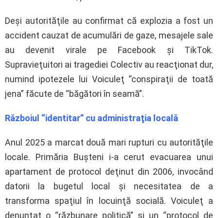
Deşi autorităţile au confirmat că explozia a fost un
accident cauzat de acumulări de gaze, mesajele sale
au devenit virale pe Facebook şi TikTok.
Supravieţuitori ai tragediei Colectiv au reacţionat dur,
numind ipotezele lui Voiculeţ “conspiraţii de toată
jena” făcute de “băgători în seamă”.
Războiul “identitar” cu administraţia locală
Anul 2025 a marcat două mari rupturi cu autorităţile
locale. Primăria Buşteni i-a cerut evacuarea unui
apartament de protocol deţinut din 2006, invocând
datorii la bugetul local şi necesitatea de a
transforma spaţiul în locuinţă socială. Voiculeţ a
denunţat o “răzbunare politică” şi un “protocol de