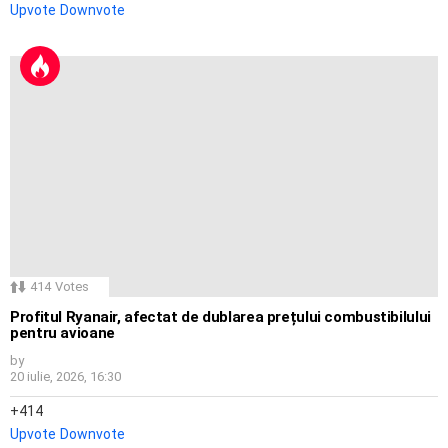
Upvote
Downvote
414
Votes
Profitul Ryanair, afectat de dublarea prețului combustibilului
pentru avioane
by
20 iulie, 2026, 16:30
414
Upvote
Downvote