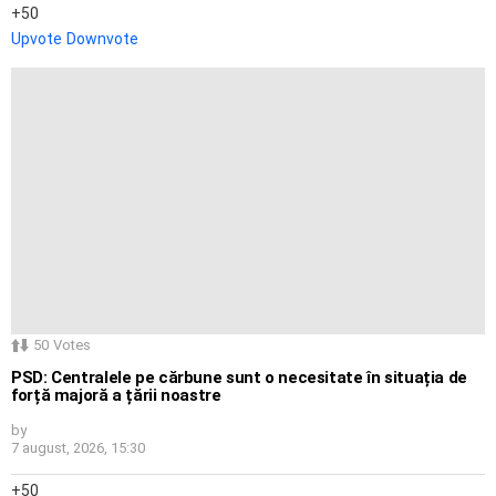
50
Upvote
Downvote
50
Votes
PSD: Centralele pe cărbune sunt o necesitate în situația de
forță majoră a țării noastre
by
7 august, 2026, 15:30
50