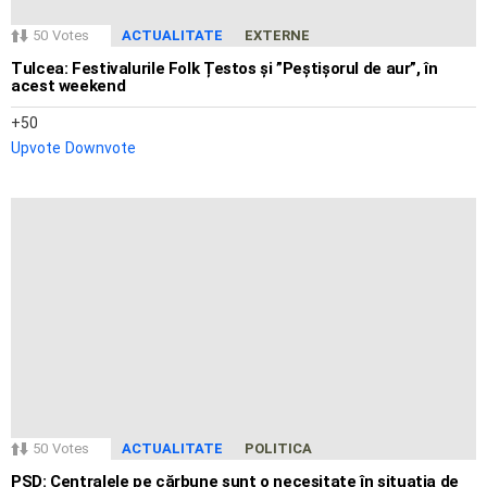
50
Votes
ACTUALITATE
EXTERNE
Tulcea: Festivalurile Folk Țestos și ”Peștișorul de aur”, în
acest weekend
50
Upvote
Downvote
50
Votes
ACTUALITATE
POLITICA
PSD: Centralele pe cărbune sunt o necesitate în situația de