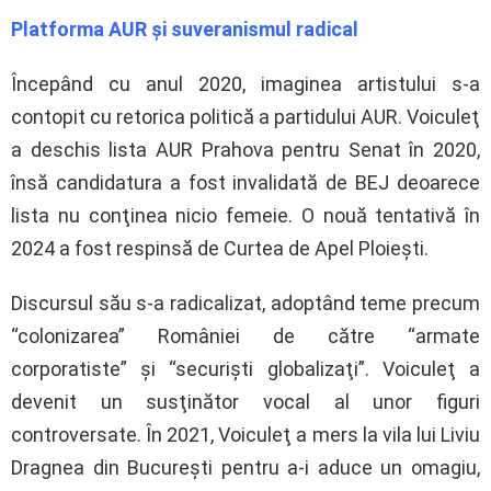
Platforma AUR şi suveranismul radical
Începând cu anul 2020, imaginea artistului s-a
contopit cu retorica politică a partidului AUR. Voiculeţ
a deschis lista AUR Prahova pentru Senat în 2020,
însă candidatura a fost invalidată de BEJ deoarece
lista nu conţinea nicio femeie. O nouă tentativă în
2024 a fost respinsă de Curtea de Apel Ploieşti.
Discursul său s-a radicalizat, adoptând teme precum
“colonizarea” României de către “armate
corporatiste” şi “securişti globalizaţi”. Voiculeţ a
devenit un susţinător vocal al unor figuri
controversate. În 2021, Voiculeţ a mers la vila lui Liviu
Dragnea din Bucureşti pentru a-i aduce un omagiu,