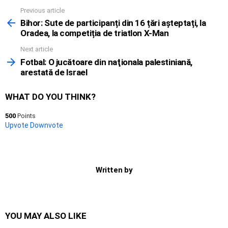
Previous article
See
more
Bihor: Sute de participanți din 16 țări așteptați, la
Oradea, la competiția de triatlon X-Man
Next article
Fotbal: O jucătoare din naţionala palestiniană,
arestată de Israel
WHAT DO YOU THINK?
500
Points
Upvote
Downvote
Written by
YOU MAY ALSO LIKE