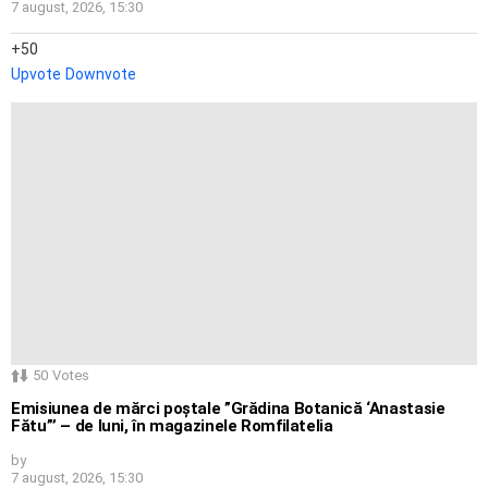
7 august, 2026, 15:30
50
Upvote
Downvote
50
Votes
Emisiunea de mărci poștale ”Grădina Botanică ‘Anastasie
Fătu”’ – de luni, în magazinele Romfilatelia
by
7 august, 2026, 15:30