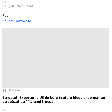
by
7 august, 2026, 15:30
50
Upvote
Downvote
50
Votes
Eurostat: Exporturile UE de bere în afara blocului comunitar
au scăzut cu 11% anul trecut
by