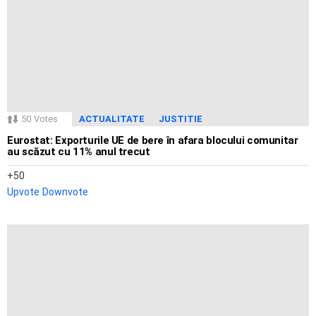
50
Votes
ACTUALITATE
JUSTITIE
Eurostat: Exporturile UE de bere în afara blocului comunitar
au scăzut cu 11% anul trecut
50
Upvote
Downvote