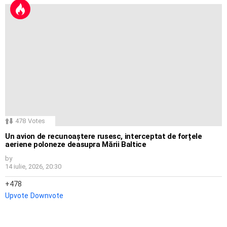
478
Votes
Un avion de recunoaștere rusesc, interceptat de forțele
aeriene poloneze deasupra Mării Baltice
by
14 iulie, 2026, 20:30
478
Upvote
Downvote