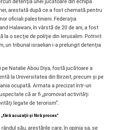
ercuri detenţia unei jucătoare din echipa
inei, arestată după ce a fost chemată pentru
nor oficiali palestinieni. Federaţia
and Halawani, în vârstă de 20 de ani, a fost
a o secţie de poliţie din Ierusalim. Potrivit
, un tribunal israelian i-a prelungit detenţia
i pe Natalie Abou Diya, fostă jucătoare a
ntă la Universitatea din Birzeit, precum şi pe
rdania ocupată. Armata a precizat într-un
spectate că ar fi „promovat activităţi
tivităţi legate de terorism”.
„fără acuzaţii şi fără proces”
 rândul său, arestările care, în opinia sa, se