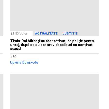
50
Votes
ACTUALITATE
JUSTITIE
Timiș: Doi bărbați au fost reținuți de poliție pentru
ultraj, după ce au postat videoclipuri cu conținut
sexual
50
Upvote
Downvote