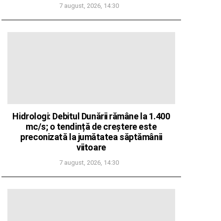
7 august, 2026, 14:30
Hidrologi: Debitul Dunării rămâne la 1.400
mc/s; o tendință de creștere este
preconizată la jumătatea săptămânii
viitoare
7 august, 2026, 14:30