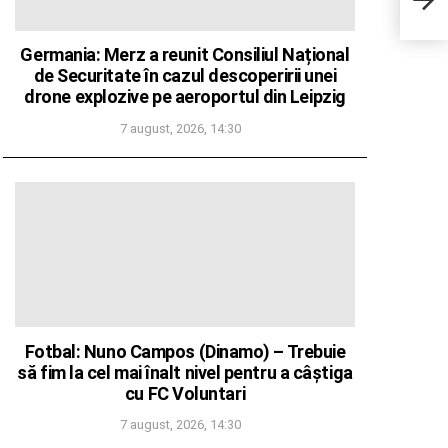
a ad
sens
cond
Germania: Merz a reunit Consiliul Național
de Securitate în cazul descoperirii unei
drone explozive pe aeroportul din Leipzig
7 august, 2026, 14:30
Fotbal: Nuno Campos (Dinamo) – Trebuie
să fim la cel mai înalt nivel pentru a câștiga
cu FC Voluntari
7 august, 2026, 14:30