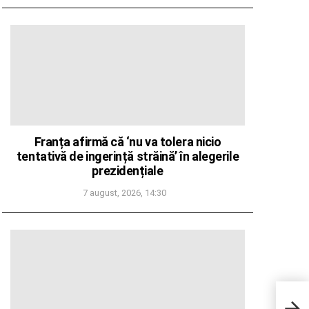
Franța afirmă că ‘nu va tolera nicio
tentativă de ingerință străină’ în alegerile
prezidențiale
7 august, 2026, 14:30
Dariu
Peni