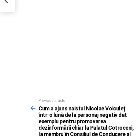
r la
iul
se
Previous article
See
more
Cum a ajuns naistul Nicolae Voiculeţ
într-o lună de la personaj negativ dat
exemplu pentru promovarea
dezinformării chiar la Palatul Cotroceni,
la membru în Consiliul de Conducere al