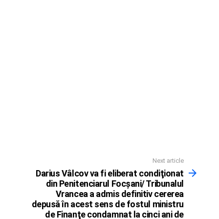
Next article
Darius Vâlcov va fi eliberat condiţionat
din Penitenciarul Focşani/ Tribunalul
Vrancea a admis definitiv cererea
depusă în acest sens de fostul ministru
de Finanţe condamnat la cinci ani de