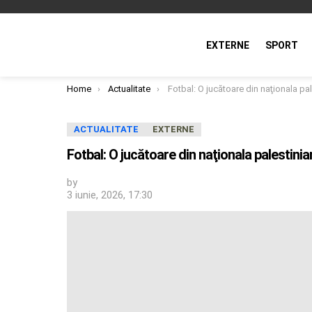
EXTERNE
SPORT
You are here:
Home
Actualitate
Fotbal: O jucătoare din naţionala palestiniană, arestată d
ACTUALITATE
EXTERNE
Fotbal: O jucătoare din naţionala palestinia
by
3 iunie, 2026, 17:30