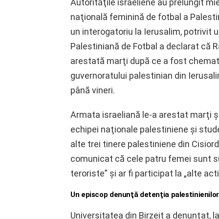
Autorităţile israeliene au prelungit mi
naţională feminină de fotbal a Palest
un interogatoriu la Ierusalim, potrivit u
Palestiniană de Fotbal a declarat că R
arestată marţi după ce a fost chemată l
guvernoratului palestinian din Ierusalim
până vineri.
Armata israeliană le-a arestat marţi ş
echipei naţionale palestiniene şi stude
alte trei tinere palestiniene din Cisio
comunicat că cele patru femei sunt su
teroriste” şi ar fi participat la „alte ac
Un episcop denunţă detenţia palestinienilor 
Universitatea din Birzeit a denunţat, la