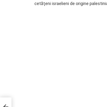
cetăţeni israelieni de origine palestini
ntr-o
lu