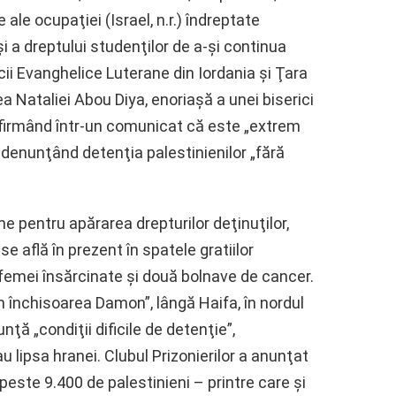
e ale ocupaţiei (Israel, n.r.) îndreptate
i a dreptului studenţilor de a-şi continua
ii Evanghelice Luterane din Iordania şi Ţara
a Nataliei Abou Diya, enoriaşă a unei biserici
 afirmând într-un comunicat că este „extrem
i denunţând detenţia palestinienilor „fără
ene pentru apărarea drepturilor deţinuţilor,
se află în prezent în spatele gratiilor
ei femei însărcinate şi două bolnave de cancer.
în închisoarea Damon”, lângă Haifa, în nordul
nţă „condiţii dificile de detenţie”,
 lipsa hranei. Clubul Prizonierilor a anunţat
e peste 9.400 de palestinieni – printre care şi