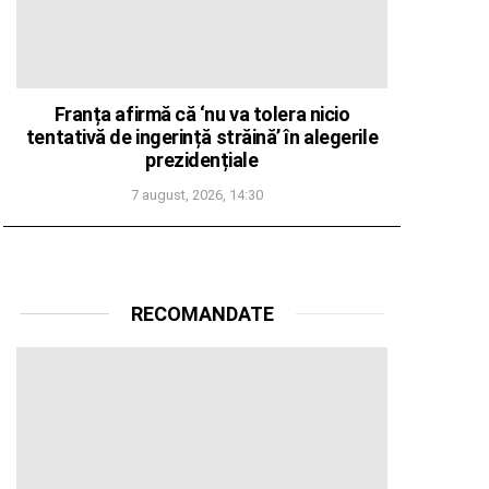
Franța afirmă că ‘nu va tolera nicio
tentativă de ingerință străină’ în alegerile
prezidențiale
7 august, 2026, 14:30
RECOMANDATE