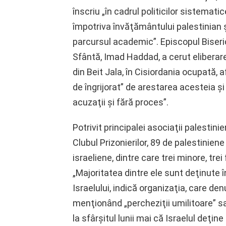
înscriu „în cadrul politicilor sistematic
împotriva învăţământului palestinian ş
parcursul academic”. Episcopul Biseric
Sfântă, Imad Haddad, a cerut eliberare
din Beit Jala, în Cisiordania ocupată,
de îngrijorat” de arestarea acesteia ş
acuzaţii şi fără proces”.
Potrivit principalei asociaţii palestini
Clubul Prizonierilor, 89 de palestiniene 
israeliene, dintre care trei minore, tr
„Majoritatea dintre ele sunt deţinute 
Israelului, indică organizaţia, care denu
menţionând „percheziţii umilitoare” sau
la sfârşitul lunii mai că Israelul deţin