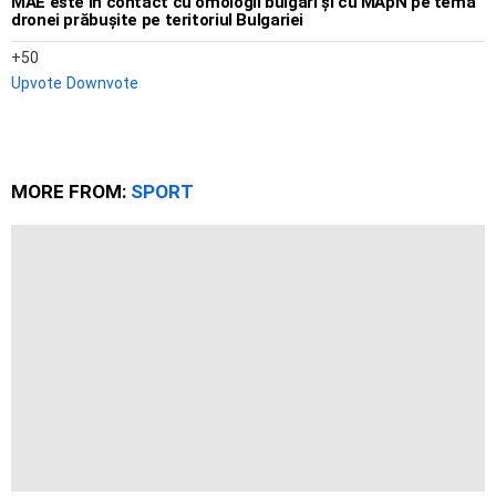
MAE este în contact cu omologii bulgari și cu MApN pe tema
dronei prăbușite pe teritoriul Bulgariei
50
Upvote
Downvote
MORE FROM:
SPORT