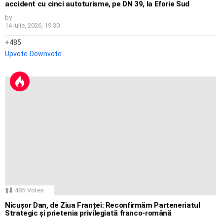
accident cu cinci autoturisme, pe DN 39, la Eforie Sud
by
14 iulie, 2026, 19:30
485
Upvote
Downvote
485
Votes
Nicușor Dan, de Ziua Franței: Reconfirmăm Parteneriatul
Strategic și prietenia privilegiată franco-română