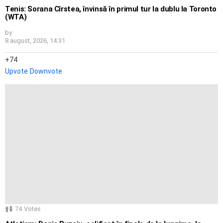
Tenis: Sorana Cîrstea, învinsă în primul tur la dublu la Toronto
(WTA)
by
8 august, 2026, 14:31
74
Upvote
Downvote
74
Votes