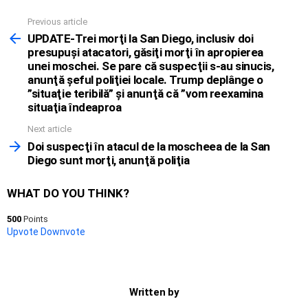
Previous article
See
more
UPDATE-Trei morţi la San Diego, inclusiv doi
presupuşi atacatori, găsiţi morţi în apropierea
unei moschei. Se pare că suspecţii s-au sinucis,
anunţă şeful poliţiei locale. Trump deplânge o
”situaţie teribilă” şi anunţă că ”vom reexamina
situaţia îndeaproa
Next article
Doi suspecţi în atacul de la moscheea de la San
Diego sunt morţi, anunţă poliţia
WHAT DO YOU THINK?
500
Points
Upvote
Downvote
Written by