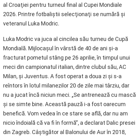
al Croaţiei pentru turneul final al Cupei Mondiale
2026. Printre fotbaliştii selecţionaţi se numără şi
veteranul Luka Modric.
Luka Modric va juca al cincilea său turneu de Cupă
Mondială. Mijlocaşul în vârstă de 40 de ani şi-a
fracturat pometul stâng pe 26 aprilie, în timpul unui
meci din campionatul italian, dintre clubul său, AC
Milan, şi Juventus. A fost operat a doua zi şi s-a
reîntors în lotul milanezilor 20 de zile mai târziu, dar
nu a jucat încă niciun meci. „Se antrenează cu mască
şi se simte bine. Această pauză i-a fost oarecum
benefică. Vom vedea în ce stare se află, dar nu am
nicio îndoială că va fi în formă”, a declarat Dalic presei
din Zagreb. Câştigător al Balonului de Aur în 2018,