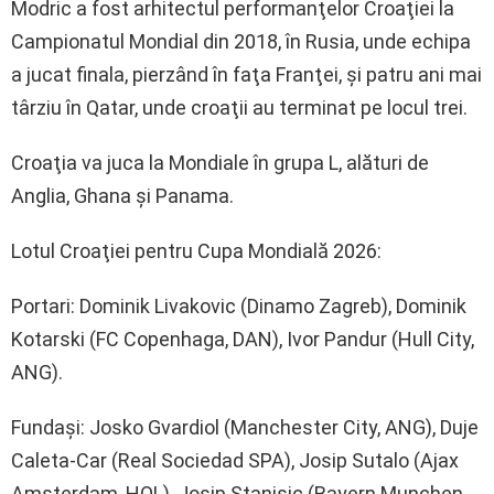
Modric a fost arhitectul performanţelor Croaţiei la
Campionatul Mondial din 2018, în Rusia, unde echipa
a jucat finala, pierzând în faţa Franţei, şi patru ani mai
târziu în Qatar, unde croaţii au terminat pe locul trei.
Croaţia va juca la Mondiale în grupa L, alături de
Anglia, Ghana şi Panama.
Lotul Croaţiei pentru Cupa Mondială 2026:
Portari: Dominik Livakovic (Dinamo Zagreb), Dominik
Kotarski (FC Copenhaga, DAN), Ivor Pandur (Hull City,
ANG).
Fundaşi: Josko Gvardiol (Manchester City, ANG), Duje
Caleta-Car (Real Sociedad SPA), Josip Sutalo (Ajax
Amsterdam, HOL), Josip Stanisic (Bayern Munchen,