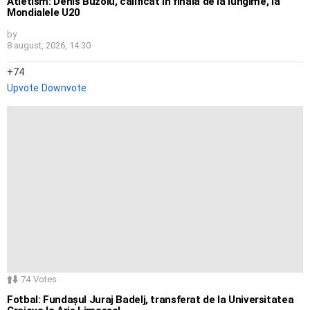
Atletism: Denis Buzoiu, calificat în finala de la lungime, la
Mondialele U20
by
8 august, 2026, 14:30
74
Upvote
Downvote
74
Votes
Fotbal: Fundașul Juraj Badelj, transferat de la Universitatea