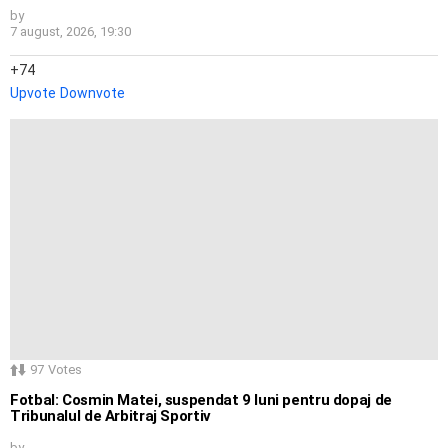
by
7 august, 2026, 19:30
74
Upvote
Downvote
97
Votes
Fotbal: Cosmin Matei, suspendat 9 luni pentru dopaj de
Tribunalul de Arbitraj Sportiv
by