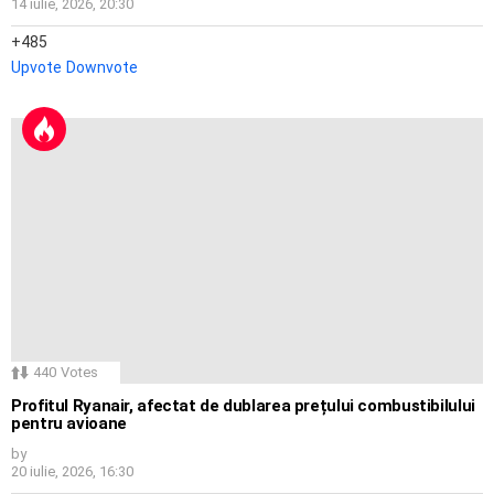
14 iulie, 2026, 20:30
485
Upvote
Downvote
440
Votes
Profitul Ryanair, afectat de dublarea prețului combustibilului
pentru avioane
by
20 iulie, 2026, 16:30