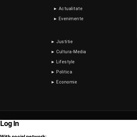
► Actualitate
► Evenimente
► Justitie
► Cultura-Media
► Lifestyle
► Politica
► Economie
Log In
With social network: