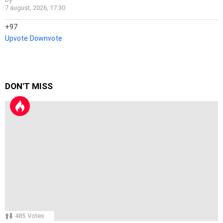
7 august, 2026, 17:30
97
Upvote
Downvote
DON'T MISS
485
Votes