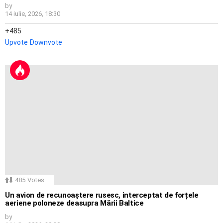
by
14 iulie, 2026, 18:30
485
Upvote
Downvote
485
Votes
Un avion de recunoaștere rusesc, interceptat de forțele
aeriene poloneze deasupra Mării Baltice
by