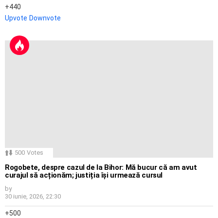
440
Upvote
Downvote
500
Votes
Rogobete, despre cazul de la Bihor: Mă bucur că am avut
curajul să acționăm; justiția își urmează cursul
by
30 iunie, 2026, 22:30
500