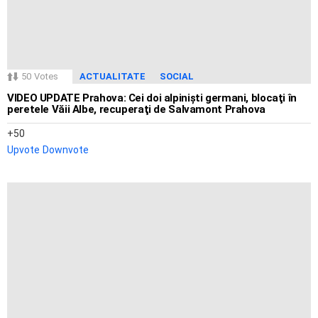
50
Votes
ACTUALITATE
SOCIAL
VIDEO UPDATE Prahova: Cei doi alpinişti germani, blocaţi în
peretele Văii Albe, recuperaţi de Salvamont Prahova
50
Upvote
Downvote