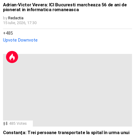
Adrian-Victor Vevera: ICI Bucuresti marcheaza 56 de ani de
pionerat in informatica romaneasca
by
Redactia
15 iulie, 2026, 17:30
485
Upvote
Downvote
485
Votes
Constanța: Trei persoane transportate la spital în urma unui