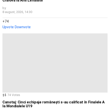
Craiova la Aris Limassol
by
8 august, 2026, 14:30
74
Upvote
Downvote
74
Votes
Canotaj: Cinci echipaje românești s-au calificat în Finalele A
la Mondialele U19