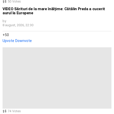
50
Votes
VIDEO Sărituri de la mare înălțime: Cătălin Preda a cucerit
aurul la Europene
by
8 august, 2026, 22:30
50
Upvote
Downvote
74
Votes